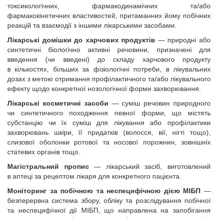
токсикологічних, фармакодинамічних та/або
фармакокінетичних властивостей, притаманних йому побічних
реакцій та взаємодії з іншими лікарськими засобами.
Лікарські домішки до харчових продуктів
— природні або
синтетичні біологічно активні речовини, призначені для
введення (чи введені) до складу харчового продукту
в кількостях, більших за фізіологічні потреби, в лікувальних
дозах з метою отримання профілактичного та/або лікувального
ефекту щодо конкретної нозологічної форми захворювання.
Лікарські косметичні засоби
— суміш речовин природного
чи синтетичного походження певної форми, що містять
субстанцію чи їх суміш для лікування або профілактики
захворювань шкіри, її придатків (волосся, вії, нігті тощо),
слизової оболонки ротової та носової порожнин, зовнішніх
статевих органів тощо.
Магістральний пропис
— лікарський засіб, виготовлений
в аптеці за рецептом лікаря для конкретного пацієнта.
Моніторинг за побічною та неспецифічною дією МІБП
—
безперервна система збору, обліку та розслідування побічної
та неспецифічної дії МІБП, що направлена на запобігання