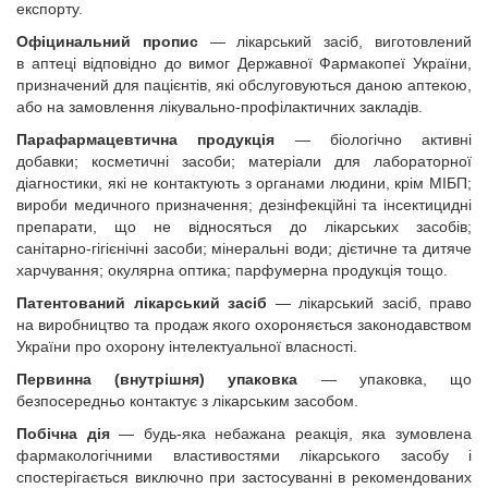
експорту.
Офіцинальний пропис
—
лікарський засіб, виготовлений
в аптеці відповідно до вимог Державної Фармакопеї України,
призначений для пацієнтів, які обслуговуються даною аптекою,
або на замовлення лікувально-профілактичних закладів.
Парафармацевтична продукція
— біологічно активні
добавки; косметичні засоби; матеріали для лабораторної
діагностики, які не контактують з органами людини, крім МІБП;
вироби медичного призначення; дезінфекційні та інсектицидні
препарати, що не відносяться до лікарських засобів;
санітарно-гігієнічні засоби; мінеральні води; дієтичне та дитяче
харчування; окулярна оптика; парфумерна продукція тощо.
Патентований лікарський засіб
—
лікарський засіб, право
на виробництво та продаж якого охороняється законодавством
України про охорону інтелектуальної власності.
Первинна (внутрішня) упаковка
— упаковка, що
безпосередньо контактує з лікарським засобом.
Побічна дія
— будь-яка небажана реакція, яка зумовлена
фармакологічними властивостями лікарського засобу і
спостерігається виключно при застосуванні в рекомендованих