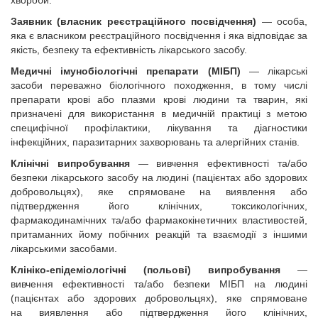
хвороби.
Заявник (власник реєстраційного посвідчення)
— особа,
яка є власником реєстраційного посвідчення і яка відповідає за
якість, безпеку та ефективність лікарського засобу.
Медичні імунобіологічні препарати
(МІБП)
— лікарські
засоби переважно біологічного походження, в тому числі
препарати крові або плазми крові людини та тварин, які
призначені для використання в медичній практиці з метою
специфічної профілактики, лікування та діагностики
інфекційних, паразитарних захворювань та алергійних станів.
Клінічні випробування
— вивчення ефективності та/або
безпеки лікарського засобу на людині (пацієнтах або здорових
добровольцях), яке спрямоване на виявлення або
підтвердження його клінічних, токсикологічних,
фармакодинамічних та/або фармакокінетичних властивостей,
притаманних йому побічних реакцій та взаємодії з іншими
лікарськими засобами.
Клініко-епідеміологічні (польові) випробування
—
вивчення ефективності та/або безпеки МІБП на людині
(пацієнтах або здорових добровольцях), яке спрямоване
на виявлення або підтвердження його клінічних,