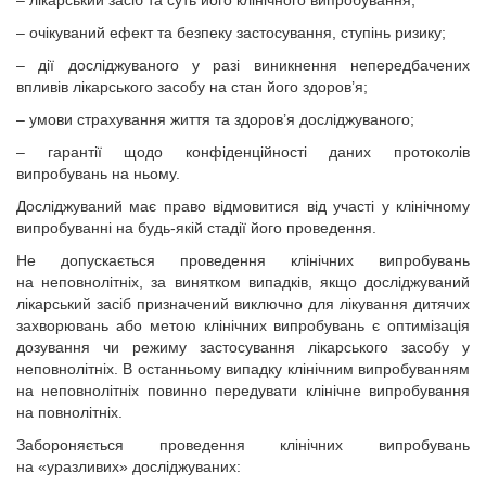
– лікарський засіб та суть його клінічного випробування;
– очікуваний ефект та безпеку застосування, ступінь ризику;
– дії досліджуваного у разі виникнення непередбачених
впливів лікарського засобу на стан його здоров’я;
– умови страхування життя та здоров’я досліджуваного;
– гарантії щодо конфіденційності даних протоколів
випробувань на ньому.
Досліджуваний має право відмовитися від участі у клінічному
випробуванні на будь-якій стадії його проведення.
Не допускається проведення клінічних випробувань
на неповнолітніх, за винятком випадків, якщо досліджуваний
лікарський засіб призначений виключно для лікування дитячих
захворювань або метою клінічних випробувань є оптимізація
дозування чи режиму застосування лікарського засобу у
неповнолітніх. В останньому випадку клінічним випробуванням
на неповнолітніх повинно передувати клінічне випробування
на повнолітніх.
Забороняється проведення клінічних випробувань
на «уразливих» досліджуваних: