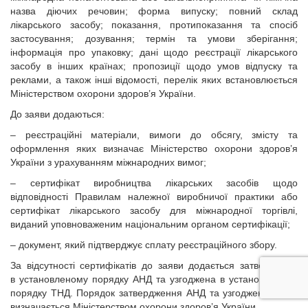
назва діючих речовин; форма випуску; повний склад
лікарського засобу; показання, протипоказання та спосіб
застосування; дозування; термін та умови зберігання;
інформація про упаковку; дані щодо реєстрації лікарського
засобу в інших країнах; пропозиції щодо умов відпуску та
реклами, а також інші відомості, перелік яких встановлюється
Міністерством охорони здоров’я України.
До заяви додаються:
– реєстраційні матеріали, вимоги до обсягу, змісту та
оформлення яких визначає Міністерство охорони здоров’я
України з урахуванням міжнародних вимог;
– сертифікат виробництва лікарських засобів щодо
відповідності Правилам належної виробничої практики або
сертифікат лікарського засобу для міжнародної торгівлі,
виданий уповноваженим національним органом сертифікації;
– документ, який підтверджує сплату реєстраційного збору.
За відсутності сертифікатів до заяви додається затверджена
в установленому порядку АНД та узгоджена в установленому
порядку ТНД. Порядок затвердження АНД та узгодження ТНД
визначається Міністерством охорони здоров’я України.