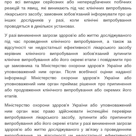
про всі випадки серйозних або непередбачених побічних
реакцій та явищ, які виникають під час клінічних випробувань
лікарського засобу; замовник зобов’язаний інформувати про це
інших дослідників у разі, коли клінічні випробування
проводяться в декількох установах.
У разі виникнення загрози здоров’ю або життю досліджуваного
під час проведення клінічного випробування, а також за
відсутності чи недостатньої ефективності лікарського засобу
керівник клінічного випробування зобов’язаний зупинити
клінічне випробування або його окремі етапи і повідомити про
це замовника та Міністерство охорони здоров’я України або
уповноважений ним орган. Після всебічної оцінки наданої
інформації Міністерство охорони здоров’я України або
уповноважений ним орган приймає рішення про припинення
або продовження клінічного випробування або окремих його
етапів.
Міністерство охорони здоров’я України або уповноважений
ним орган має право здійснювати інспекційні перевірки
випробування лікарського засобу, зупинити або припинити
випробування або його окремі етапи у разі виникнення загрози
здоров’ю або життю досліджуваного у зв’язку з проведенням
випробування, за відсутності чи недостатньої ефективності