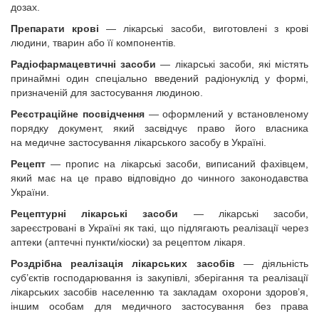
дозах.
Препарати крові
— лікарські засоби, виготовлені з крові
людини, тварин або її компонентів.
Радіофармацевтичні засоби
— лікарські засоби, які містять
принаймні один спеціально введений радіонуклід у формі,
призначеній для застосування людиною.
Реєстраційне посвідчення
— оформлений у встановленому
порядку документ, який засвідчує право його власника
на медичне застосування лікарського засобу в Україні.
Рецепт
— пропис на лікарські засоби, виписаний фахівцем,
який має на це право відповідно до чинного законодавства
України.
Рецептурні лікарські засоби
— лікарські засоби,
зареєстровані в Україні як такі, що підлягають реалізації через
аптеки (аптечні пункти/кіоски) за рецептом лікаря.
Роздрібна реалізація лікарських засобів
— діяльність
суб’єктів господарювання із закупівлі, зберігання та реалізації
лікарських засобів населенню та закладам охорони здоров’я,
іншим особам для медичного застосування без права