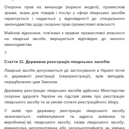
Охорона прав на винаходи (корисні моделі), промислові
зразки, знаки для товарів і послуг у сфері лікарських засобів
гарантується і надається у відповідності до спеціального
законодавства щодо охорони прав промислової власності.
Майнові відносини, пов’язані з правом промислової власності
на лікарські засоби, вирішуються відповідно до чинного
законодавства.
?
Стаття 11. Державна реєстрація лікарських засобів
Лікарські засоби допускаються до застосування в Україні після
їх державної реєстрації (перереєстрації), крім випадків,
передбачених цим Законом.
Державну реєстрацію лікарських засобів здійснює Міністерство
охорони здоров’я України на підставі заяви про реєстрацію
лікарського засобу та за умови сплати реєстраційного збору.
У заяві про державну реєстрацію лікарського засобу
зазначаються: найменування та адреса заявника та
виробника(-ів) лікарського засобу; назва лікарського засобу;
міжнародна непатентована або загальноприйнята чи хімічна