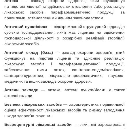
Аптека
—
заклад охорони здоров’я, який функціонує
на підставі ліцензії та здійснює виготовлення і/або реалізацію
лікарських засобів, парафармацевтичної продукції за
правилами, встановленими чинним законодавством.
Аптечний пункт/кіоск
— відокремлений структурний підрозділ
суб’єкта господарювання, який має ліцензію на здійснення
господарської діяльності з роздрібної реалізації (торгівлі)
лікарських засобів.
Аптечний склад
(база)
— заклад охорони здоров’я, який
функціонує на підставі ліцензії та здійснює реалізацію
лікарських засобів і парафармацевтичної продукції,
забезпечення ними аптек, санітарно-епідеміологічних,
санітарно-курортних, лікувально-профілактичних, науково-
медичних та інших закладів охорони здоров’я.
Аптечні заклади
—
аптека, аптечні пункти/кіоски, а також
аптечні склади.
Безпека лікарських засобів
— характеристика порівняльної
оцінки ефективності лікарських засобів та ризику заподіяння
шкоди здоров’ю людини.
Безрецептурні лікарські засоби
— ліки, які зареєстровані