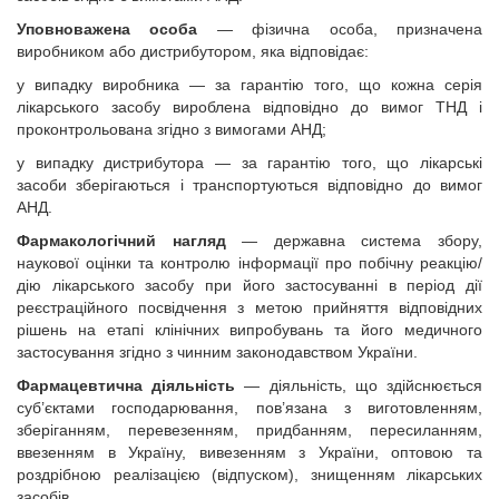
Уповноважена особа
— фізична особа, призначена
виробником або дистрибутором, яка відповідає:
у випадку виробника — за гарантію того, що кожна серія
лікарського засобу вироблена відповідно до вимог ТНД і
проконтрольована згідно з вимогами АНД;
у випадку дистрибутора — за гарантію того, що лікарські
засоби зберігаються і транспортуються відповідно до вимог
АНД.
Фармакологічний нагляд
— державна система збору,
наукової оцінки та контролю інформації про побічну реакцію/
дію лікарського засобу при його застосуванні в період дії
реєстраційного посвідчення з метою прийняття відповідних
рішень на етапі клінічних випробувань та його медичного
застосування згідно з чинним законодавством України.
Фармацевтична діяльність
— діяльність, що здійснюється
суб’єктами господарювання, пов’язана з виготовленням,
зберіганням, перевезенням, придбанням, пересиланням,
ввезенням в Україну, вивезенням з України, оптовою та
роздрібною реалізацією (відпуском), знищенням лікарських
засобів.