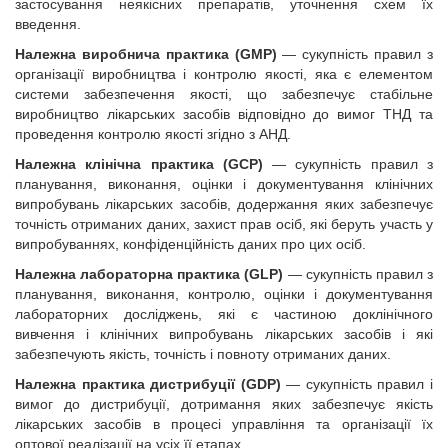
застосування неякісних препаратів, уточнення схем їх
введення.
Належна виробнича практика (GMP)
— сукупність правил з
організації виробництва і контролю якості, яка є елементом
системи забезпечення якості, що забезпечує стабільне
виробництво лікарських засобів відповідно до вимог ТНД та
проведення контролю якості згідно з АНД.
Належна клінічна практика (GCP)
—
сукупність правил з
планування, виконання, оцінки і документування клінічних
випробувань лікарських засобів, додержання яких забезпечує
точність отриманих даних, захист прав осіб, які беруть участь у
випробуваннях, конфіденційність даних про цих осіб.
Належна лабораторна практика (GLP)
—
сукупність правил з
планування, виконання, контролю, оцінки і документування
лабораторних досліджень, які є частиною доклінічного
вивчення і клінічних випробувань лікарських засобів і які
забезпечують якість, точність і повноту отриманих даних.
Належна практика дистрибуції (GDP)
—
сукупність правил і
вимог до дистрибуції,
дотримання яких забезпечує якість
лікарських засобів в процесі управління та організації їх
оптової реалізації на усіх її етапах.