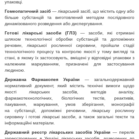
упаковці.
Гомеопатичний засіб
— лікарський засіб, що містить одну або
більше субстанцій та виготовлений методом послідовного
динамізованого розведення або диспергування.
Готові лікарські засоби
(ГЛЗ)
— засоби, які отримані
шляхом технологічної обробки субстанцій та допоміжних
речовин, лікарської рослинної сировини, пройшли стадії
технологічного процесу та контролю якості у тому вигляді та
стані, в якому їх застосовують, вміщені у відповідні упаковки з
належним маркуванням, призначені для застосування
людиною.
Державна Фармакопея України
— загальнодержавний
нормативний документ, який містить технічні вимоги щодо
якості лікарських засобів, методів аналізу,
фармакотехнологічних, біологічних тестів, реактивів,
пакування, маркування, умов зберігання, монографії
на субстанції, допоміжні речовини, лікарську рослинну
сировину і готові лікарські засоби, а також загальні тексти та
інформаційні матеріали.
Державний реєстр лікарських засобів України
— перелік
зареєстрованих в Україні лікарських засобів, дозволених до