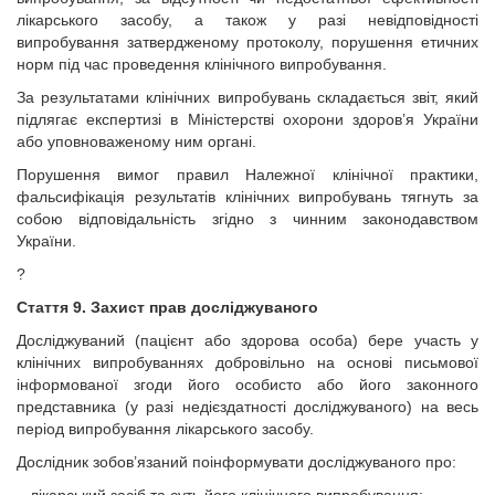
лікарського засобу, а також у разі невідповідності
випробування затвердженому протоколу, порушення етичних
норм під час проведення клінічного випробування.
За результатами клінічних випробувань складається звіт, який
підлягає експертизі в Міністерстві охорони здоров’я України
або уповноваженому ним органі.
Порушення вимог правил Належної клінічної практики,
фальсифікація результатів клінічних випробувань тягнуть за
собою відповідальність згідно з чинним законодавством
України.
?
Стаття 9. Захист прав досліджуваного
Досліджуваний (пацієнт або здорова особа) бере участь у
клінічних випробуваннях добровільно на основі письмової
інформованої згоди його особисто або його законного
представника (у разі недієздатності досліджуваного) на весь
період випробування лікарського засобу.
Дослідник зобов’язаний поінформувати досліджуваного про: