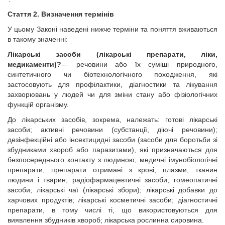
Стаття 2. Визначення термінів
У цьому Законі наведені нижче терміни та поняття вживаються
в такому значенні:
Лікарські засоби
(лікарські препарати, ліки,
медикаменти)?
— речовини або їх суміші природного,
синтетичного чи біотехнологічного походження, які
застосовують для профілактики, діагностики та лікування
захворювань у людей чи для зміни стану або фізіологічних
функцій організму.
До лікарських засобів, зокрема, належать: готові лікарські
засоби; активні речовини (субстанції, діючі речовини);
дезінфекційні або інсектицидні засоби (засоби для боротьби зі
збудниками хвороб або паразитами), які призначаються для
безпосереднього контакту з людиною; медичні імунобіологічні
препарати; препарати отримані з крові, плазми, тканин
людини і тварин; радіофармацевтичні засоби; гомеопатичні
засоби; лікарські чаї (лікарські збори); лікарські добавки до
харчових продуктів; лікарські косметичні засоби; діагностичні
препарати, в тому числі ті, що використовуються для
виявлення збудників хвороб; лікарська рослинна сировина.