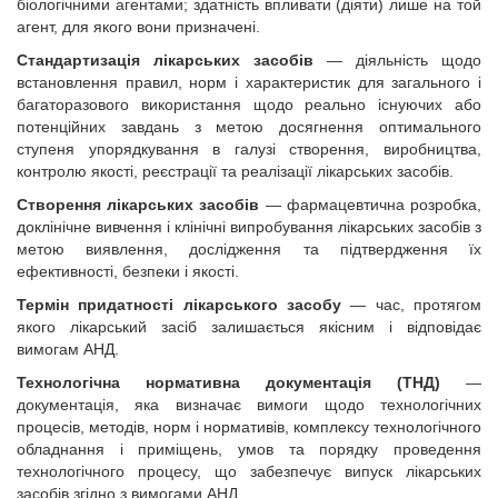
біологічними агентами; здатність впливати (діяти) лише на той
агент, для якого вони призначені.
Стандартизація лікарських засобів
— діяльність щодо
встановлення правил, норм і характеристик для загального і
багаторазового використання щодо реально існуючих або
потенційних завдань з метою досягнення оптимального
ступеня упорядкування в галузі створення, виробництва,
контролю якості, реєстрації та реалізації лікарських засобів.
Створення лікарських засобів
— фармацевтична розробка,
доклінічне вивчення і клінічні випробування лікарських засобів з
метою виявлення, дослідження та підтвердження їх
ефективності, безпеки і якості.
Термін придатності лікарського засобу
— час, протягом
якого лікарський засіб залишається якісним і відповідає
вимогам АНД.
Технологічна нормативна документація
(ТНД)
—
документація, яка визначає вимоги щодо технологічних
процесів, методів, норм і нормативів, комплексу технологічного
обладнання і приміщень, умов та порядку проведення
технологічного процесу, що забезпечує випуск лікарських
засобів згідно з вимогами АНД.