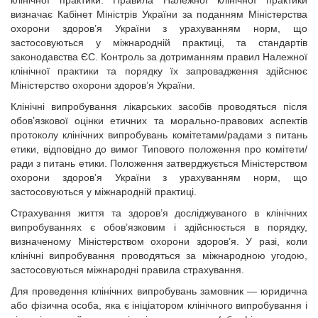
клінічної практики. Правила Належної клінічної практики
визначає Кабінет Міністрів України за поданням Міністерства
охорони здоров’я України з урахуванням норм, що
застосовуються у міжнародній практиці, та стандартів
законодавства ЄС. Контроль за дотриманням правил Належної
клінічної практики та порядку їх запровадження здійснює
Міністерство охорони здоров’я України.
Клінічні випробування лікарських засобів проводяться після
обов’язкової оцінки етичних та морально-правових аспектів
протоколу клінічних випробувань комітетами/радами з питань
етики, відповідно до вимог Типового положення про комітети/
ради з питань етики. Положення затверджується Міністерством
охорони здоров’я України з урахуванням норм, що
застосовуються у міжнародній практиці.
Страхування життя та здоров’я досліджуваного в клінічних
випробуваннях є обов’язковим і здійснюється в порядку,
визначеному Міністерством охорони здоров’я. У разі, коли
клінічні випробування проводяться за міжнародною угодою,
застосовуються міжнародні правила страхування.
Для проведення клінічних випробувань замовник — юридична
або фізична особа, яка є ініціатором клінічного випробування і