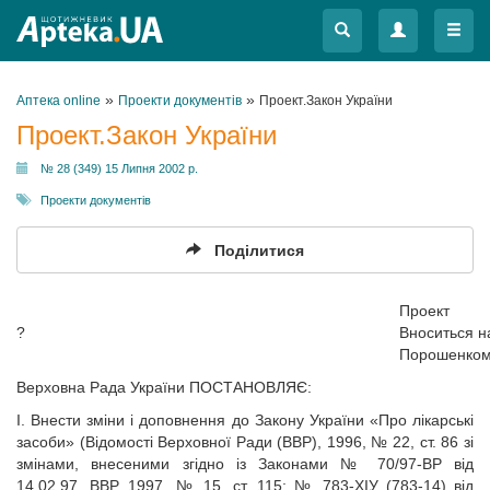
Меню
Меню
»
»
Аптека online
Проекти документів
Проект.Закон України
Проект.Закон України
№ 28 (349) 15 Липня 2002 р.
Проекти документів
Поділитися
Проект
?
Вноситься н
Порошенком
Верховна Рада України ПОСТАНОВЛЯЄ:
І. Внести зміни і доповнення до Закону України «Про лікарські
засоби» (Відомості Верховної Ради (ВВР), 1996, № 22, ст. 86 зі
змінами, внесеними згідно із Законами № 70/97-ВР від
14.02.97, ВВР, 1997, № 15, ст. 115; № 783-ХІУ (783-14) від