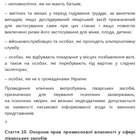
– неповнолітніх, які не мають батьків;
– вагітних та жінках у період годування груддю, за винятком
випадків, якщо досліджуваний лікарський засіб призначений
для застосування саме при цих станах і якщо повністю
виключено ризик його застосування для жінки, плода, дитини;
– військовослужбовцях та особах, які проходять альтернативну
службу;
– особах, які відбувають покарання у місцях позбавлення волі,
а також на особах, які перебувають під вартою у слідчих
ізоляторах;
– особах, які не є громадянами України.
Проведення клінічних випробувань лікарських засобів,
призначених для лікування психічних захворювань,
на психічних хворих, які визнані недієздатними, допускається
за наявності письмової інформованої згоди їх законних
представників.
?
Стаття 10. Охорона прав промислової власності у сфері
лікарських засобів