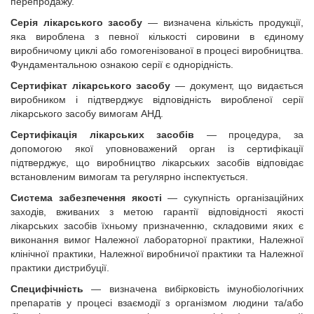
перепродажу.
Серія лікарського засобу
— визначена кількість продукції,
яка вироблена з певної кількості сировини в єдиному
виробничому циклі або гомогенізованої в процесі виробництва.
Фундаментальною ознакою серії є однорідність.
Сертифікат лікарського засобу
— документ, що видається
виробником і підтверджує відповідність виробленої серії
лікарського засобу вимогам АНД.
Сертифікація лікарських засобів
— процедура, за
допомогою якої уповноважений орган із сертифікації
підтверджує, що виробництво лікарських засобів відповідає
встановленим вимогам та регулярно інспектується.
Система забезпечення якості
— сукупність організаційних
заходів, вживаних з метою гарантії відповідності якості
лікарських засобів їхньому призначенню, складовими яких є
виконання вимог Належної лабораторної практики, Належної
клінічної практики, Належної виробничої практики та Належної
практики дистрибуції.
Специфічність
— визначена вибірковість імунобіологічних
препаратів у процесі взаємодії з організмом людини та/або