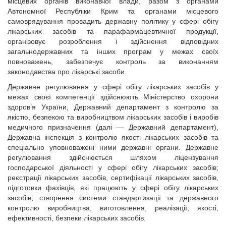
місцевих органів виконавчої влади, разом з органами
Автономної Республіки Крим та органами місцевого
самоврядування провадить державну політику у сфері обігу
лікарських засобів та парафармацевтичної продукції,
організовує розроблення і здійснення відповідних
загальнодержавних та інших програм у межах своїх
повноважень, забезпечує контроль за виконанням
законодавства про лікарські засоби.
Державне регулювання у сфері обігу лікарських засобів у
межах своєї компетенції здійснюють Міністерство охорони
здоров’я України, Державний департамент з контролю за
якістю, безпекою та виробництвом лікарських засобів і виробів
медичного призначення (далі — Державний департамент),
Державна інспекція з контролю якості лікарських засобів та
спеціально уповноважені ними державні органи. Державне
регулювання здійснюється шляхом ліцензування
господарської діяльності у сфері обігу лікарських засобів;
реєстрації лікарських засобів, сертифікації лікарських засобів,
підготовки фахівців, які працюють у сфері обігу лікарських
засобів; створення системи стандартизації та державного
контролю виробництва, виготовлення, реалізації, якості,
ефективності, безпеки лікарських засобів.