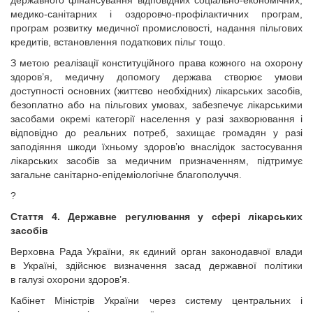
державного фінансування відповідних соціально-економічних,
медико-санітарних і оздоровчо-профілактичних програм,
програм розвитку медичної промисловості, надання пільгових
кредитів, встановлення податкових пільг тощо.
З метою реалізації конституційного права кожного на охорону
здоров’я, медичну допомогу держава створює умови
доступності основних (життєво необхідних) лікарських засобів,
безоплатно або на пільгових умовах, забезпечує лікарськими
засобами окремі категорії населення у разі захворювання і
відповідно до реальних потреб, захищає громадян у разі
заподіяння шкоди їхньому здоров’ю внаслідок застосування
лікарських засобів за медичним призначенням, підтримує
загальне санітарно-епідеміологічне благополуччя.
?
Стаття 4. Державне регулювання у сфері лікарських
засобів
Верховна Рада України, як єдиний орган законодавчої влади
в Україні, здійснює визначення засад державної політики
в галузі охорони здоров’я.
Кабінет Міністрів України через систему центральних і