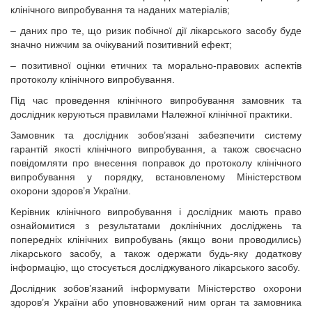
клінічного випробування та наданих матеріалів;
– даних про те, що ризик побічної дії лікарського засобу буде
значно нижчим за очікуваний позитивний ефект;
– позитивної оцінки етичних та морально-правових аспектів
протоколу клінічного випробування.
Під час проведення клінічного випробування замовник та
дослідник керуються правилами Належної клінічної практики.
Замовник та дослідник зобов’язані забезпечити систему
гарантій якості клінічного випробування, а також своєчасно
повідомляти про внесення поправок до протоколу клінічного
випробування у порядку, встановленому Міністерством
охорони здоров’я України.
Керівник клінічного випробування і дослідник мають право
ознайомитися з результатами доклінічних досліджень та
попередніх клінічних випробувань (якщо вони проводились)
лікарського засобу, а також одержати будь-яку додаткову
інформацію, що стосується досліджуваного лікарського засобу.
Дослідник зобов’язаний інформувати Міністерство охорони
здоров’я України або уповноважений ним орган та замовника