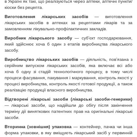
в Україні як такі, що реалізуються через аптеки, аптечні пункти/
кіоски без рецепта.
Виготовлення лікарських засобів
— виготовлення
лікарських засобів в аптеках за рецептами лікарів та за
замовленням лікувально-профілактичних закладів.
Виробник лікарського засобу
— суб’єкт господарювання,
який здійснює хоча б один з етапів виробництва лікарського
засобу.
Виробництво лікарських засобів
— діяльність, пов’язана з
серійним випуском лікарських засобів, яка включає всі або
хоча б одну зі стадій технологічного процесу, в тому числі
процеси фасування, пакування і маркування, контроль якості у
процесі виробництва, контроль якості готової продукції, а також
реалізацію продукції власного виробництва.
Відтворені лікарські засоби
(лікарські засоби-генерики)
— лікарські засоби, що надійшли до обігу після закінчення
терміну дії виняткових патентних прав на оригінальні лікарські
засоби.
Вторинна (зовнішня) упаковка
— контейнер, пачка чи інша
форма упаковки, в яку вміщують лікарський засіб у первинній