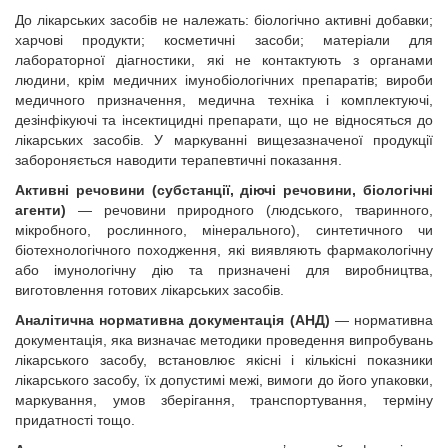
До лікарських засобів не належать: біологічно активні добавки;
харчові продукти; косметичні засоби; матеріали для
лабораторної діагностики, які не контактують з органами
людини, крім медичних імунобіологічних препаратів; вироби
медичного призначення, медична техніка і комплектуючі,
дезінфікуючі та інсектицидні препарати, що не відносяться до
лікарських засобів. У маркуванні вищезазначеної продукції
забороняється наводити терапевтичні показання.
Активні речовини (субстанції, діючі речовини, біологічні
агенти)
— речовини природного (людського, тваринного,
мікробного, рослинного, мінерального), синтетичного чи
біотехнологічного походження, які виявляють фармакологічну
або імунологічну дію та призначені для виробництва,
виготовлення готових лікарських засобів.
Аналітична нормативна документація
(АНД)
— нормативна
документація, яка визначає методики проведення випробувань
лікарського засобу, встановлює якісні і кількісні показники
лікарського засобу, їх допустимі межі, вимоги до його упаковки,
маркування, умов зберігання, транспортування, терміну
придатності тощо.