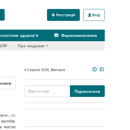
Реєстрація
Вхід
ологічне здоров’я
Фармзамовлення
БПР
Про видання
4 Серпня 2026, Вівторок
итися
Підписатися
в’я», ст.
засобів,
а якістю