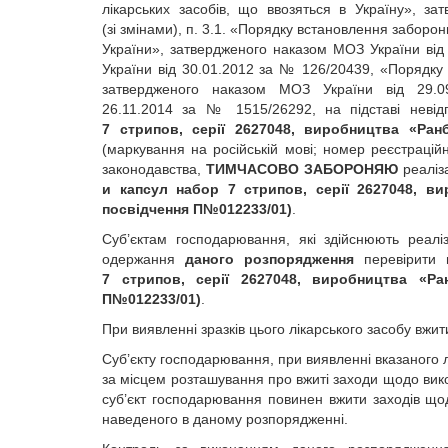
лікарських засобів, що ввозяться в Україну», з
(зі змінами), п. 3.1. «Порядку встановлення заборон
України», затвердженого наказом МОЗ України від 
України від 30.01.2012 за № 126/20439, «Порядку ко
затвердженого наказом МОЗ України від 29.0
26.11.2014 за № 1515/26292, на підставі невідп
7 стрипов, серії 2627048, виробництва «Ра
(маркування на російській мові; номер реєстрац
законодавства,
ТИМЧАСОВО ЗАБОРОНЯЮ
реаліза
и капсул набор 7 стрипов, серії 2627048, в
посвідчення П№012233/01)
.
Суб’єктам господарювання, які здійснюють реаліз
одержання
даного розпорядження
перевірити н
7 стрипов, серії 2627048, виробництва «Р
П№012233/01)
.
При виявленні зразків цього лікарського засобу вж
Суб’єкту господарювання, при виявленні вказаного 
за місцем розташування про вжиті заходи щодо вик
суб’єкт господарювання повинен вжити заходів щод
наведеного в даному розпорядженні.