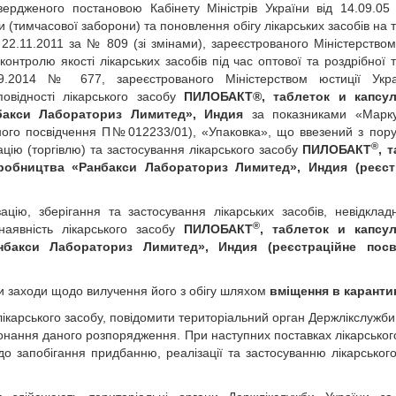
атвердженого постановою Кабінету Міністрів України від 14.09.
и (тимчасової заборони) та поновлення обігу лікарських засобів на т
22.11.2011 за № 809 (зі змінами), зареєстрованого Міністерством
нтролю якості лікарських засобів під час оптової та роздрібної то
9.2014 № 677, зареєстрованого Міністерством юстиції Укра
овідності лікарського засобу
ПИЛОБАКТ®, таблеток и капсу
нбакси Лабораториз Лимитед», Индия
за показниками «Марку
ійного посвідчення П№012233/01), «Упаковка», що ввезений з по
®
цію (торгівлю) та застосування лікарського засобу
ПИЛОБАКТ
, 
иробництва «Ранбакси Лабораториз Лимитед», Индия
(реєст
ацію, зберігання та застосування лікарських засобів, невідклад
®
аявність лікарського засобу
ПИЛОБАКТ
, таблеток и капсу
анбакси Лабораториз Лимитед», Индия
(реєстраційне посв
ити заходи щодо вилучення його з обігу шляхом
вміщення в каранти
лікарського засобу, повідомити територіальний орган Держлікслужби
онання даного розпорядження. При наступних поставках лікарськог
о запобігання придбанню, реалізації та застосуванню лікарського