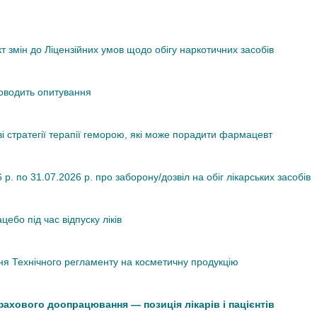
змін до Ліцензійних умов щодо обігу наркотичних засобів
роводить опитування
ві стратегії терапії геморою, які може порадити фармацевт
. по 31.07.2026 р. про заборону/дозвіл на обіг лікарських засобів
ебо під час відпуску ліків
я Технічного регламенту на косметичну продукцію
 фахового доопрацювання — позиція лікарів і пацієнтів