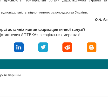
 здійснюють територіальні органи Держлікслужби України за
ідповідальність згідно чинного законодавства України.
О.А. Ал
урсі останніх новин фармацевтичної галузі?
«Щотижневик АПТЕКА» в соціальних мережах!
нтуйте першим