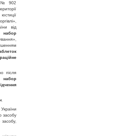
05 № 902
ериторії
 юстиції
ргівлі»,
їни від
л набор
вання»,
рушенням
таблеток
раційне
но після
л набор
ідчення
н
.
 України
о засобу
 засобу,