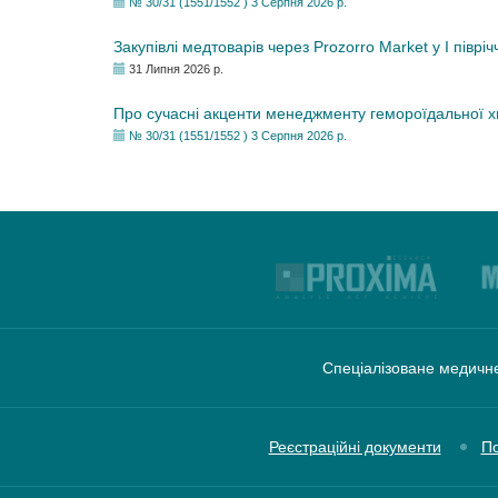
№ 30/31 (1551/1552 ) 3 Серпня 2026 р.
Закупівлі медтоварів через Prozorro Market у I півріч
31 Липня 2026 р.
Про сучасні акценти менеджменту гемороїдальної 
№ 30/31 (1551/1552 ) 3 Серпня 2026 р.
Спеціалізоване медичне
Реєстраційні документи
По