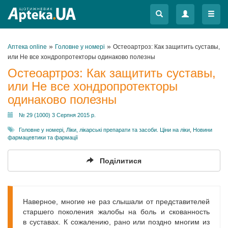
Меню
Меню
»
»
Аптека online
Головне у номері
Остеоартроз: Как защитить суставы,
или Не все хондропротекторы одинаково полезны
Остеоартроз: Как защитить суставы,
или Не все хондропротекторы
одинаково полезны
№ 29 (1000) 3 Серпня 2015 р.
Головне у номері
,
Ліки, лікарські препарати та засоби. Ціни на ліки
,
Новини
фармацевтики та фармації
Поділитися
Наверное, многие не раз слышали от представителей
старшего поколения жалобы на боль и скованность
в суставах. К сожалению, рано или поздно многим из