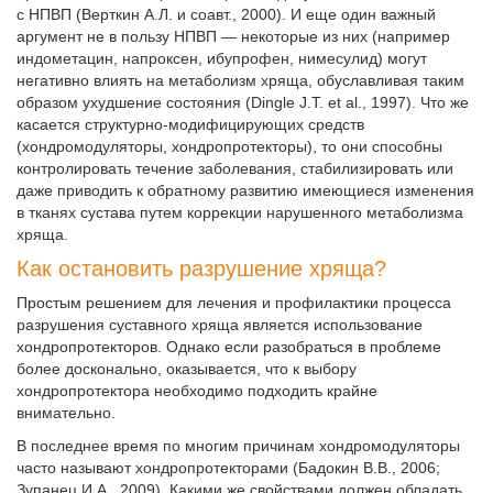
с НПВП (Верткин А.Л. и соавт., 2000). И еще один важный
аргумент не в пользу НПВП — некоторые из них (например
индометацин, напроксен, ибупрофен, нимесулид) могут
негативно влиять на метаболизм хряща, обус­лавливая таким
образом ухудшение состояния (Dingle J.T. et al., 1997). Что же
касается структурно-модифицирующих средств
(хондромодуляторы, хондропротекторы), то они способны
контролировать течение заболевания, стабилизировать или
даже приводить к обратному развитию имеющиеся изменения
в тканях сустава путем коррекции нарушенного метаболизма
хряща.
Как остановить разрушение хряща?
Простым решением для лечения и профилактики процесса
разрушения суставного хряща является использование
хондропротекторов. Однако если разобраться в проблеме
более досконально, оказывается, что к выбору
хондропротектора необходимо подходить крайне
внимательно.
В последнее время по многим причинам хондромодуляторы
часто называют хондропротекторами (Бадокин В.В., 2006;
Зупанец И.А., 2009). Какими же свойствами должен обладать