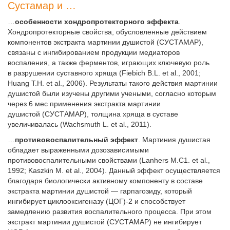
Сустамар и …
…
особенности хондропротекторного эффекта
.
Хондропротекторные свойства, обусловленные действием
компонентов экстракта мартинии душистой (СУСТАМАР),
связаны с ингибированием продукции медиаторов
воспаления, а также ферментов, играющих ключевую роль
в разрушении суставного хряща (Fiebich B.L. et al., 2001;
Huang T.H. et al., 2006). Результаты такого действия мартинии
душистой были изучены другими учеными, согласно которым
через 6 мес применения экстракта мартинии
душистой (СУСТАМАР), толщина хряща в суставе
увеличивалась (Wachsmuth L. et al., 2011).
…
противовоспалительный эффект
. Мартиния душистая
обладает выраженными дозозависимыми
противовоспалительными свойствами (Lanhers M.C1. et al.,
1992; Kaszkin M. et al., 2004). Данный эффект осуществляется
благодаря биологически активному компоненту в составе
экстракта мартинии душистой — гарпагозиду, который
ингибирует циклооксигеназу (ЦОГ)-2 и способствует
замедлению развития воспалительного процесса. При этом
экстракт мартинии душистой (СУСТАМАР) не ингибирует