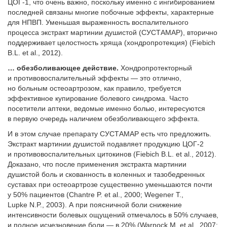
ЦОГ-1, что очень важно, поскольку именно с ингибированием
последней связаны многие побочные эффекты, характерные
для НПВП. Уменьшая выраженность воспалительного
процесса экстракт мартинии душистой (СУСТАМАР), вторично
поддерживает целостность хряща (хондропротекция) (Fiebich
B.L. et al., 2012).
… обезболивающее действие.
Хондропротекторный
и противовоспалительный эффекты — это отлично,
но больным остеоартрозом, как правило, требуется
эффективное купирование болевого синдрома. Часто
посетители аптеки, ведомые именно болью, интересуются
в первую очередь наличием обезболивающего эффекта.
И в этом случае препарату СУСТАМАР есть что предложить.
Экстракт мартинии душистой подавляет продукцию ЦОГ-2
и противовоспалительных цитокинов (Fiebich B.L. et al., 2012).
Доказано, что после применения экстракта мартинии
душистой боль и скованность в коленных и тазобедренных
суставах при остеоартрозе существенно уменьшаются почти
у 50% пациентов (Chantre P. et al., 2000; Wegener T.,
Lupke N.P., 2003). А при поясничной боли снижение
интенсивности болевых ощущений отмечалось в 50% случаев,
и полное исчезновение боли — в 20% (Warnock M. et al., 2007;