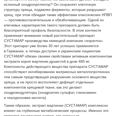
истинный хондропротектор? Он сохраняет клеточную
структуру хряща, подавляя ферменты, которые разрушают
хрящ, при этом обладая также эффектами классических НПВП
— противовоспалительным и обезболивающим. Одной из
ключевых характеристик такого препарата должен быть
благоприятный профиль безопасности. В этом контексте
привлекает внимание новый растительный препарат
СУСТАМАР производства немецкой компании «esparma».
Этот препарат уже более 30 лет успешно применяется
в Германии, а теперь доступен и украинским пациентам.
СУСТАМАР обязан своими свойствами активным компонентам
экстракта корня мартинии душистой в дозе 480 мг.
Компоненты действующего вещества препарата СУСТАМАР
способствуют ингибированию матриксных металлопротеиназ,
тем самым предотвращая разрушение основного вещества
хряща, а не просто восполняют дефицит отдельных
компонентов хрящевой ткани, как это делают
хондромодуляторы (хондроитин сульфат, глюкозамин
и гиалуроновая кислота).
Таким образом, экстракт мартинии (СУСТАМАР) комплексно
влияет на глубинные метаболические процессы. Именно это
является основанием считать его истинным