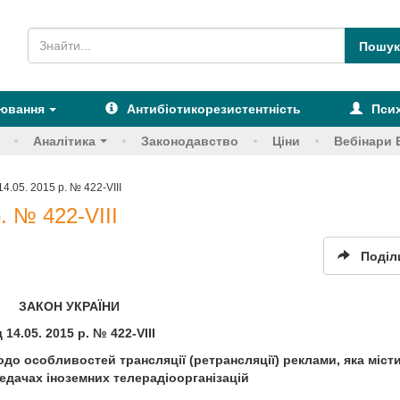
рювання
Антибіотикорезистентність
Псих
Аналітика
Законодавство
Ціни
Вебінари 
14.05. 2015 р. № 422-VIII
. № 422-VIII
Поділ
ЗАКОН УКРАЇНИ
д 14.05. 2015 р. № 422-VIII
одо особливостей трансляції (ретрансляції) реклами, яка міст
едачах іноземних телерадіоорганізацій