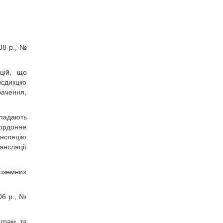
08 р., №
ацій, що
исдикцію
бачення,
дпадають
кордонне
ансляцію
ансляції
оземних
06 р., №
ограм та