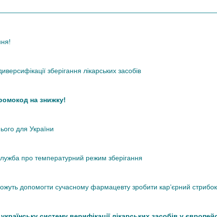
ння!
иверсифікації зберігання лікарських засобів
промокод на знижку!
нього для України
кслужба про температурний режим зберігання
 можуть допомогти сучасному фармацевту зробити кар’єрний стрибок
країнську систему верифікації лікарських засобів у європей