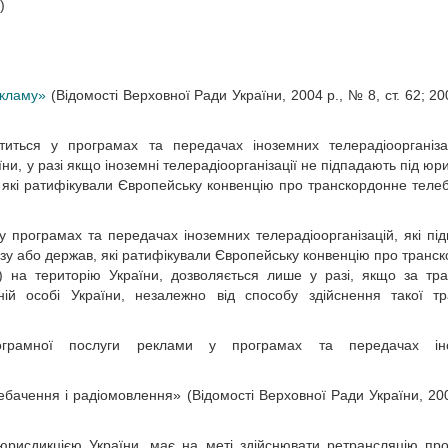
)
екламу»
(Відомості Верховної Ради України, 2004 р., № 8, ст. 62; 20
ститься у програмах та передачах іноземних телерадіоорганіз
и, у разі якщо іноземні телерадіоорганізації не підпадають під юр
 які ратифікували Європейську конвенцію про транскордонне теле
 у програмах та передачах іноземних телерадіоорганізацій, які пі
зу або держав, які ратифікували Європейську конвенцію про транс
 на територію України, дозволяється лише у разі, якщо за тр
ій особі України, незалежно від способу здійснення такої тр
ограмної послуги реклами у програмах та передачах ін
лебачення і радіомовлення» (Відомості Верховної Ради України, 20
 юрисдикцією України, має на меті здійснювати ретрансляцію пр