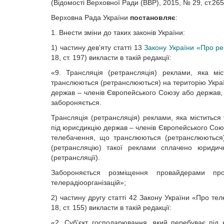
(Відомості Верховної Ради (ВВР), 2015, № 29, ст.265
Верховна Рада України
постановляє
:
1. Внести зміни до таких законів України:
1) частину дев’яту статті 13
Закону України «Про р
18, ст. 197) викласти в такій редакції:
«9. Трансляція (ретрансляція) реклами, яка мі
транслюються (ретранслюються) на територію Україн
держав – членів Європейського Союзу або держав,
забороняється.
Трансляція (ретрансляція) реклами, яка міститься
під юрисдикцію держав – членів Європейського Сою
телебачення, що транслюються (ретранслюються)
(ретрансляцію) такої реклами сплачено юридичн
(ретрансляції).
Забороняється розміщення провайдерами пр
телерадіоорганізацій»;
2) частину другу статті 42 Закону України «Про те
18, ст. 155) викласти в такій редакції:
«2. Суб’єкт господарювання, який перебуває під