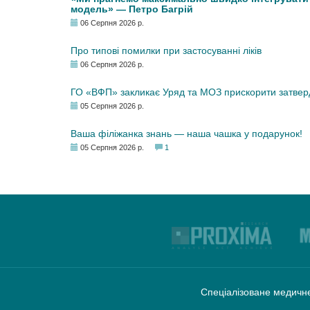
модель» — Петро Багрій
06 Серпня 2026 р.
Про типові помилки при застосуванні ліків
06 Серпня 2026 р.
ГО «ВФП» закликає Уряд та МОЗ прискорити затвер
05 Серпня 2026 р.
Ваша філіжанка знань — наша чашка у подарунок!
05 Серпня 2026 р.
1
Спеціалізоване медичне