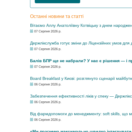
Останні новини та статті
Вітаємо Аллу Анатоліївну Котвіцьку з днем народже
07 Серпня 2026 р.
Держлікслужба готує зміни до Ліцензійних умов для д
07 Серпня 2026 р.
Балів БПР ще не набрали? У нас є рішення — і 
07 Серпня 2026 р.
Board Breakfast у Києві: розглянуто сценарії майбут
06 Серпня 2026 р.
Забезпечення ефективності ліків у спеку — Держлі
06 Серпня 2026 р.
Від фармдопомоги до менеджменту: soft skills, що
06 Серпня 2026 р.
«Ми прагнемо максимально швидко інтегрувати у