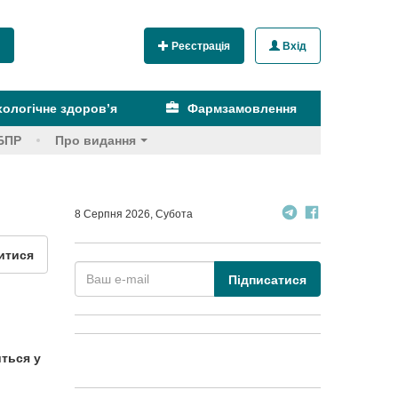
Реєстрація
Вхід
ологічне здоров’я
Фармзамовлення
БПР
Про видання
8 Серпня 2026, Субота
итися
Підписатися
иться у