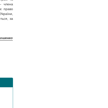
– члена
ає право
України,
ться, за
рошенко