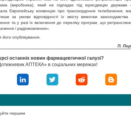
ника (виробника), який не підпадає під юрисдикцію держави 
вала Європейську конвенцію про транскордонне телебачення, м
ише за умови відповідності їх змісту вимогам законодавства 
ення та у разі їх включення до переліку програм, що ретранслюю
бачення і радіомовлення».
я його опублікування.
П. По
урсі останніх новин фармацевтичної галузі?
«Щотижневик АПТЕКА» в соціальних мережах!
нтуйте першим