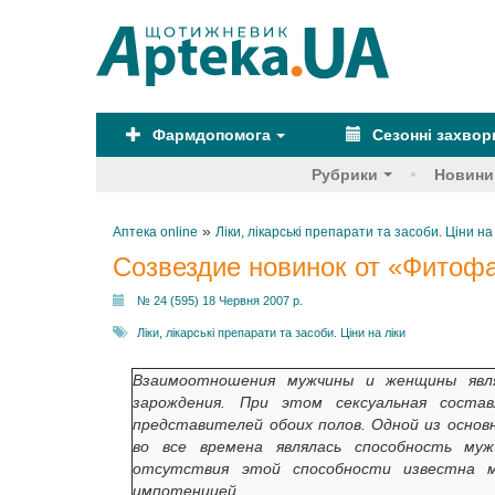
Фармдопомога
Сезонні захво
Рубрики
Новини
»
Аптека online
Ліки, лікарські препарати та засоби. Ціни на
Созвездие новинок от «Фито
№ 24 (595) 18 Червня 2007 р.
Ліки, лікарські препарати та засоби. Ціни на ліки
Взаимоотношения мужчины и женщины явл
зарождения. При этом сексуальная сост
представителей обоих полов. Одной из основ
во все времена являлась способность му
отсутствия этой способности известна м
импотенцией.