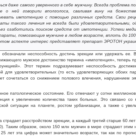
ся даже самого уверенного в себе мужчину. Всегда проблема п
е о ней говорили вполголоса, сваливая вину на божеств
чевать импотенцию с помощью различных средств. Свои ре
таты такого лечения не всегда были удовлетворительными, о
рьез озаботились поиском средств от импотенции. Успехи мед
параты, помогающие мужчине в любом возрасте, вплоть до 100
 этом аспекте интерес представляет препарат ЭРОТОН украи
обозначали неспособность достичь эрекции или удержать ее. В
 унижающего мужское достоинство термина «импотенция», теперь 
функцией». Этот термин подразумевает неспособность достиже
ой для удовлетворительных (то есть удовлетворяющих обоих па
ет сочетаться со снижением полового влечения, нарушением эя
ное патологическое состояние. Его отмечают у сотни миллионо
нция к увеличению количества таких больных. Это связано со
ской ситуации на планете, ростом урбанизации, а также с уве
а страдает расстройством эрекции, а каждый третий старше 60 ле
90). Таким образом, около 150 млн мужчин в мире страдают этим 
 25 лет эта цифра может значительно возрасти, так как по прог