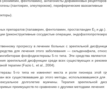
в (йохимбин, фентоламин), антагонисты дофаминовых рецепторов
тогены (пантокрин, элеутерококк), периферические вазоактивные
екторы).
ных препаратов (папаверин, фентоламин, простагландин Е
и др.).
1
ции (реконструктивные сосудистые операции, эндофаллопротезир
твенному прогрессу в лечении больных с эректильной дисфункц
средства для лечения этого заболевания — сильденафила, отно
ингибиторам фосфодиэстеразы 5-го типа. Эти средства являются
ения эректильной дисфункции среди всех существующих и реком
й терапии (Fazio L. et al., 2004).
теразы 5-го типа не изменяет места и роли пионера этой г
ан все существовавшие до этого методы, использовавшиеся для
сексуальное долголетие мужчины. Терапия эректильной дис
оримых преимуществ по сравнению с другими методами лечения: