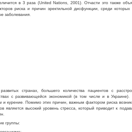
личится в 3 раза (United Nations, 2001). Отчасти это также объ
торов риска и причин эректильной дисфункции, среди которых 
ые заболевания.
азвитых странах, большего количества пациентов с расстро
ствах с развивающейся экономикой (в том числе и в Украине).
зм и курение. Помимо этих причин, важным фактором риска возни
ов является высокий уровень стресса, который приводит к пода
ин.
ие группы:
 организме;