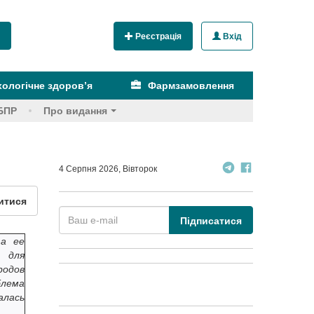
Реєстрація
Вхід
ологічне здоров’я
Фармзамовлення
БПР
Про видання
4 Серпня 2026, Вівторок
итися
Підписатися
та ее
е для
родов
блема
алась