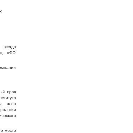
х
 всегда
М», «ФФ
омпании
ный врач
ститута
ы, член
рологии
ического
ее место