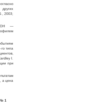
огласно
 других
., 2003;
ОТОН —
рофилем
событиям
-го типа
циентов,
rdley I.
кции при
льтатам
, а цена
 № 1