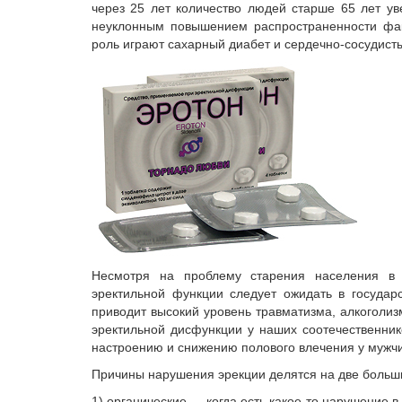
через 25 лет количество людей старше 65 лет уве
неуклонным повышением распространенности фак
роль играют сахарный диабет и сердечно-сосудист
Несмотря на проблему старения населения в р
эректильной функции следует ожидать в государ
приводит высокий уровень травматизма, алкоголи
эректильной дисфункции у наших соотечественник
настроению и снижению полового влечения у мужч
Причины нарушения эрекции делятся на две больш
1) органические — когда есть какое-то нарушение в