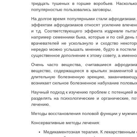
тридцать тушеных в горшке воробьев. Наскольк
популярностью пользовались заговоры.
На долгое время популярными стали афродизиаки. 
эффектам афродизиаков относят усиление влечени
и т.д. Соответствующего эффекта издревле пыта
например семенники быка, которые и по сей день 
врачевателей не ускользнуло и сходство некото
нередко можно услышать мнение, будто в постели
существенное дополнение к этому совету, а именн
Очень часто вещества, считавшиеся афродизиа
вещество, содержащееся в крыльях знаменитой 
длительную болезненную эрекцию, заканчивающ
возникает сильное болезненное набухание половых
Научный подход к изучению проблем с потенцией во
разделять на психологические и органические, п
лечению.
Методы восстановления половой функции у мужчин
Консервативные методы лечения:
Медикаментозная терапия. К лекарственным 