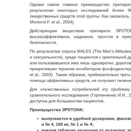
Однако самое главное преимущество препарат
результатам некоторых исследований более 
лекарственных средств этой группы. Как оказалось
Montorsi F. et al., 2004).
Действующим веществом препарата ЭРОТ
высокоэффективное, надежное, простое в при
безопасности.
По результатам опроса MALES (The Men’s Attitude
и сексуальности), среди пациентов с эректильной
или пользовавшихся ими лишь однократно, дорого
прекративших терапию ингибитором фосфодиэстераз
et al., 2003). Таким образом, приблизительно тре
помощи эффективных средств, не получают лечения
Для отечественных потребителей эту проблем
сравнительного исследования (Горпинченко И.И., 
доступна для большинства пациентов.
Преимущества ЭРОТОНА:
выпускается в удобной дозировке, фасовк
и № 4, 100 мг, № 1 и № 4;
каждая таблетка защищена от подделки: 