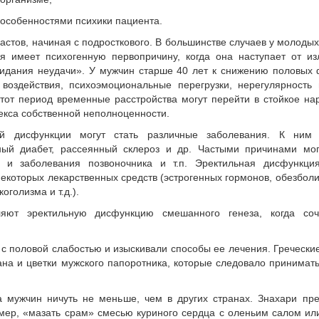
 особенностями психики пациента.
астов, начиная с подросткового. В большинстве случаев у молоды
я имеет психогенную первопричину, когда она наступает от и
идания неудачи». У мужчин старше 40 лет к снижению половых
воздействия, психоэмоциональные перегрузки, нерегулярность
тот период временные расстройства могут перейти в стойкое н
екса собственной неполноценности.
ой дисфункции могут стать различные заболевания. К ним 
рный диабет, рассеянный склероз и др. Частыми причинами мог
ы и заболевания позвоночника и т.п. Эректильная дисфункци
некоторых лекарственных средств (эстрогенных гормонов, обезбо
оголизма и т.д.).
ляют эректильную дисфункцию смешанного генеза, когда соч
с половой слабостью и изыскивали способы ее лечения. Гречески
на и цветки мужского папоротника, которые следовало принимать
 мужчин ничуть не меньше, чем в других странах. Знахари пр
мер, «мазать срам» смесью куриного сердца с оленьим салом ил