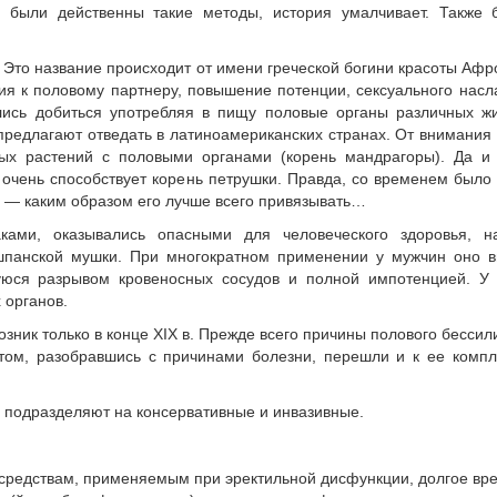
о были действенны такие методы, история умалчивает. Также 
Это название происходит от имени греческой богини красоты Афр
я к половому партнеру, повышение потенции, сексуального нас
лись добиться употребляя в пищу половые органы различных ж
предлагают отведать в латиноамериканских странах. От внимания
рых растений с половыми органами (корень мандрагоры). Да и
 очень способствует корень петрушки. Правда, со временем было
о — каким образом его лучше всего привязывать…
ками, оказывались опасными для человеческого здоровья, н
шпанской мушки. При многократном применении у мужчин оно в
уюся разрывом кровеносных сосудов и полной импотенцией. У
 органов.
зник только в конце XIX в. Прежде всего причины полового бессил
отом, разобравшись с причинами болезни, перешли и к ее комп
 подразделяют на консервативные и инвазивные.
средствам, применяемым при эректильной дисфункции, долгое вр