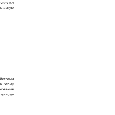
ясняется
главную
йствами
 К этому
кновения
вленному