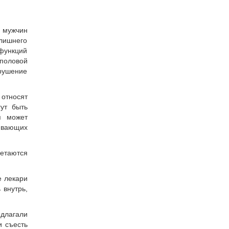
х мужчин
злишнего
 функций
 половой
арушение
относят
ут быть
я может
ливающих
етаются
е лекари
 внутрь,
едлагали
и съесть