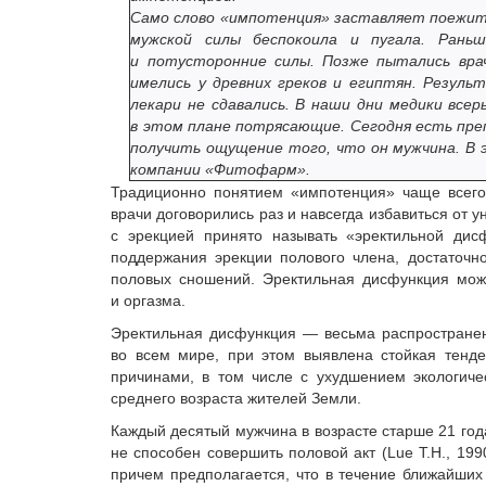
Само слово «импотенция» заставляет поежить
мужской силы беспокоила и пугала. Раньш
и потусторонние силы. Позже пытались вра
имелись у древних греков и египтян. Резуль
лекари не сдавались. В наши дни медики все
в этом плане потрясающие. Сегодня есть пре
получить ощущение того, что он мужчина. В
компании «Фитофарм».
Традиционно понятием «импотенция» чаще всего 
врачи договорились раз и навсегда избавиться от
с эрекцией принято называть «эректильной дис
поддержания эрекции полового члена, достаточн
половых сношений. Эректильная дисфункция мож
и оргазма.
Эректильная дисфункция — весьма распространен
во всем мире, при этом выявлена стойкая тенде
причинами, в том числе с ухудшением экологиче
среднего возраста жителей Земли.
Каждый десятый мужчина в возрасте старше 21 год
не способен совершить половой акт (Lue T.H., 19
причем предполагается, что в течение ближайших