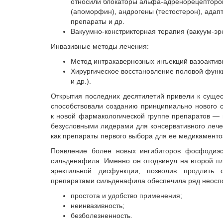
относили блокаторы альфа-адренорецепторо
(апоморфин), андрогены (тестостерон), адап
препараты и др.
Вакуумно-констрикторная терапия (вакуум-эр
Инвазивные методы лечения:
Метод интракавернозных инъекций вазоактив
Хирургическое восстановление половой функ
и др.).
Открытия последних десятилетий привели к сущес
способствовали созданию принципиально нового 
к новой фармакологической группе препаратов — 
безусловными лидерами для консервативного леч
как препараты первого выбора для ее медикаментозно
Появление более новых ингибиторов фосфодиэс
сильденафила. Именно он отодвинул на второй пл
эректильной дисфункции, позволив продлить 
препаратами сильденафила обеспечила ряд неосп
простота и удобство применения;
неинвазивность;
безболезненность.