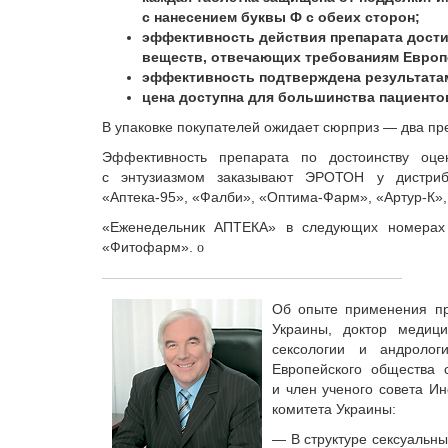
с нанесением буквы Ф с обеих сторон;
эффективность действия препарата дости
веществ, отвечающих требованиям Европ
эффективность подтверждена результата
цена доступна для большинства пациенто
В упаковке покупателей ожидает сюрприз — два пр
Эффективность препарата по достоинству оце
с энтузиазмом заказывают ЭРОТОН у дистриб
«Аптека-95», «Фалби», «Оптима-Фарм», «Артур-К», 
«Еженедельник АПТЕКА» в следующих номерах 
«Фитофарм».
o
Об опыте применения п
Украины, доктор медици
сексологии и андролог
Европейского общества 
и член ученого совета И
комитета Украины:
— В структуре сексуальн