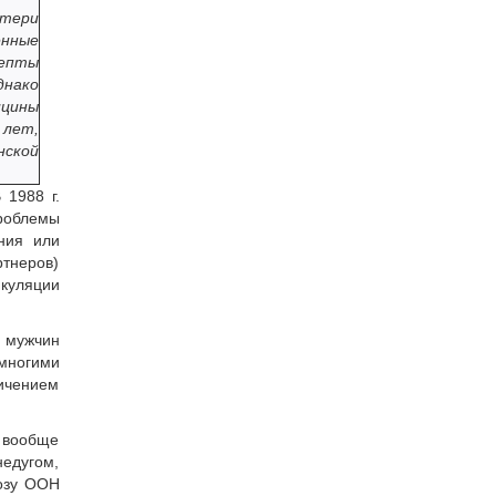
отери
енные
цепты
днако
ицины
 лет,
нской
 1988 г.
проблемы
ния или
ртнеров)
куляции
в мужчин
 многими
личением
т вообще
недугом,
нозу ООН