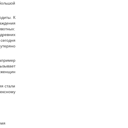
большой
одиты. К
лаждения
ивотных:
 древних
 сегодня
 утеряно
апример
ызывает
 женщин
ия стали
лексному
емя