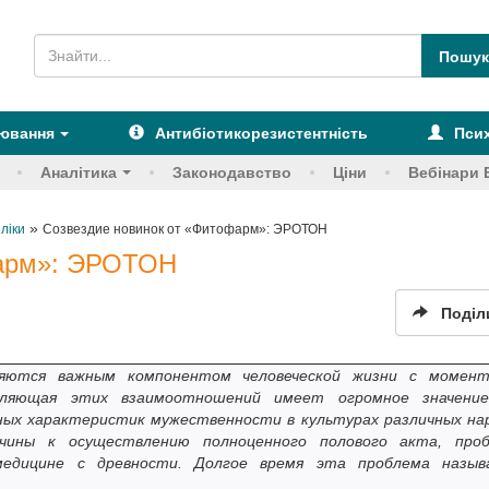
рювання
Антибіотикорезистентність
Псих
Аналітика
Законодавство
Ціни
Вебінари 
»
 ліки
Созвездие новинок от «Фитофарм»: ЭРОТОН
фарм»: ЭРОТОН
Поділ
яются важным компонентом человеческой жизни с момен
авляющая этих взаимоотношений имеет огромное значени
ных характеристик мужественности в культурах различных на
жчины к осуществлению полноценного полового акта, про
едицине с древности. Долгое время эта проблема назыв