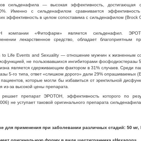
ов сильденафила — высокая эффективность, достигающая с
90%. Именно с сильденафилом сравнивается эффективность
, их эффективность в целом сопоставима с сильденафилом (Brock G
ОН компании «Фитофарм» является сильденафил. ЭР
менении лекарственное средство, обладает благоприятным п
s to Life Events and Sexuality — отношение мужчин к жизненным 
 дисфункцией, не пользовавшихся ингибиторами фосфодиэстеразы 5
визна является сдерживающим фактором в 31% случаев. Среди па
ы 5-го типа, ответ «слишком дорого» дали 29% опрашиваемых (Ea
ть пациентов, которые могли бы избавиться от эректильной дисфун
 из-за высокой цены препарата.
у решает препарат ЭРОТОН, эффективность которого по резу
2006) не уступает таковой оригинального препарата сильденафила
е для применения при заболевании различных стадий: 50 мг,
имеет оригинальную форму в виде шестигранника «Hexagon»