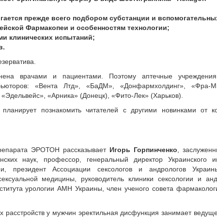
гается прежде всего подбором субстанции и вспомогательны
ейской Фармакопеи и особенностям технологии;
ми клинических испытаний;
в.
езерватива.
нена врачами и пациентами. Поэтому аптечные учреждения
ьюторов: «Вента Лтд», «БаДМ», «Донфармхолдинг», «Фра-
«Эдельвейс», «Арника» (Донецк), «Фито-Лек» (Харьков).
планирует познакомить читателей с другими новинками от к
репарата ЭРОТОН рассказывает
Игорь Горпинченко
, заслужен
нских наук, профессор, генеральный директор Украинского ин
ии, президент Ассоциации сексологов и андрологов Украин
сексуальной медицины, руководитель клиники сексологии и анд
нститута урологии АМН Украины, член ученого совета фармаколог
ых расстройств у мужчин эректильная дисфункция занимает ведущ