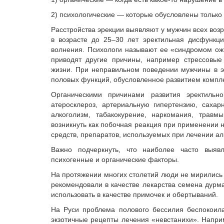
2) психологические — которые обусловлены только
Расстройства эрекции выявляют у мужчин всех возр
в возрасте до 25–30 лет эректильная дисфункци
волнения. Психологи называют ее «синдромом ож
приводят другие причины, например стрессовые 
жизни. При неправильном поведении мужчины в э
половых функций, обусловленное развитием компл
Органическими причинами развития эректильн
атеросклероз, артериальную гипертензию, саха
алкоголизм, табакокурение, наркомания, травм
возникнуть как побочная реакция при применении 
средств, препаратов, используемых при лечении алк
Важно подчеркнуть, что наиболее часто выяв
психогенные и органические факторы.
На протяжении многих столетий люди не мирились 
рекомендовали в качестве лекарства семена дурма
использовать в качестве примочек и обертываний.
На Руси проблема полового бессилия беспокоила
экзотичные рецепты лечения «невстанихи». Напри