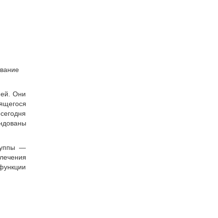
ование
ией. Они
сящегося
 сегодня
ендованы
руппы —
 лечения
функции