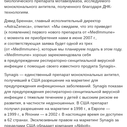
биологического препарата мотавизумаба, исследуемого
моноклонального антитела, полученного благодаря ДНК-
технологиям.
Дэвид Бреннан, главный исполнительный директор
«AstraZeneca», отметил: «Мы ожидаем, что это приведет
(к появлению) первого нового препарата от «MedImmune»
с момента ее приобретения нами в июне 2007 г.,
и соответствующая заявка будет одной из трех
(от «MedImmune»), которые мы планируем подать в этом году.
«MedImmune» хорошо зарекомендовала себя
в предупреждении респираторно-сенцитиальной вирусной
инфекции с помощью своего известного продукта Synagis».
Synagis — единственный препарат моноклональных антител,
получивший в США разрешение на маркетинг для
предупреждения инфекционных заболеваний. Synagis показан
для предупреждения респираторно-сенцитиальной вирусной
инфекции с тяжелым течением у детей с высоким риском ее
развития, в частности недоношенных. В США препарат
получил разрешение на маркетинг в 1998 г., в Европе —
в 1999 г., в Японии — в 2002 г. В настоящее время он доступен
в 62 странах. Эксклюзивным правом на маркетинг Synagis за
пределами США обладает компания «Abbott».