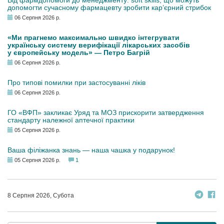
Від фармдопомоги до менеджменту: soft skills, що можуть
допомогти сучасному фармацевту зробити кар’єрний стрибок
06 Серпня 2026 р.
«Ми прагнемо максимально швидко інтегрувати
українську систему верифікації лікарських засобів
у європейську модель» — Петро Багрій
06 Серпня 2026 р.
Про типові помилки при застосуванні ліків
06 Серпня 2026 р.
ГО «ВФП» закликає Уряд та МОЗ прискорити затвердження
стандарту належної аптечної практики
05 Серпня 2026 р.
Ваша філіжанка знань — наша чашка у подарунок!
05 Серпня 2026 р.
1
8 Серпня 2026, Субота