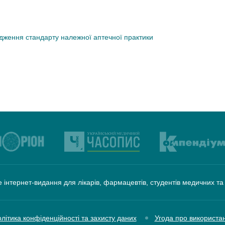
дження стандарту належної аптечної практики
 інтернет-видання для лікарів, фармацевтів, студентів медичних т
літика конфіденційності та захисту даних
Угода про використа