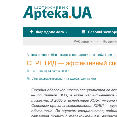
Фармдопомога
Сезонні захво
Рубрики
Новини
»
Аптека online
Ліки, лікарські препарати та засоби. Ціни на
СЕРЕТИД — эффективный спос
№ 15 (636) 14 Квітня 2008 р.
Ліки, лікарські препарати та засоби. Ціни на ліки
Сегодня обеспокоенность специалистов во вс
— по данным ВОЗ, в мире насчитывается 2
тяжести. В 2005 г. вследствие ХОБЛ умерли б
Основные причины возникновения ХОБЛ — куре
обстановка. По оценкам специалистов, заб
связанная только с табакокурением, возраст