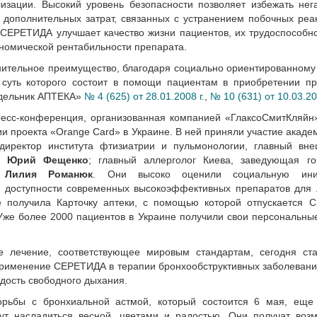
лизации. Высокий уровень безопасности позволяет избежать нег
е дополнительных затрат, связанных с устранением побочных реа
 СЕРЕТИДА улучшает качество жизни пациентов, их трудоспособно
кономической рентабильности препарата.
нительное преимущество, благодаря социально ориентированному
 суть которого состоит в помощи пациентам в приобретении пр
едельник АПТЕКА»
№ 4 (625) от 28.01.2008 г.
,
№ 10 (631) от 10.03.20
пресс-конференция, организованная компанией «ГлаксоСмитКляйн
ии проекта «Orange Card» в Украине. В ней приняли участие акад
 директор института фтизиатрии и пульмонологии, главный вне
ны
Юрий Фещенко
; главный аллерголог Киева, заведующая го
к
Лилия Романюк
. Они высоко оценили социальную ини
 доступности современных высокоэффективных препаратов для 
 получила Карточку аптеки, с помощью которой отпускается 
 Уже более 2000 пациентов в Украине получили свои персональн
е лечение, соответствующее мировым стандартам, сегодня ст
применение СЕРЕТИДА в терапии бронхообструктивных заболеван
адость свободного дыхания.
орьбы с бронхиальной астмой, который состоится 6 мая, еще
ут насладиться весной, цветами и радостью. Они получат воз