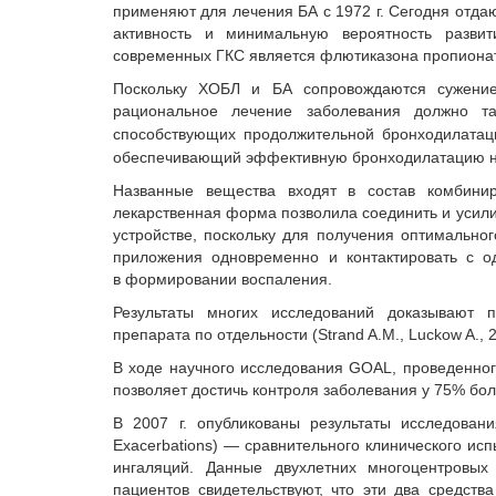
применяют для лечения БА с 1972 г. Сегодня отд
активность и минимальную вероятность разви
современных ГКС является флютиказона пропионат
Поскольку ХОБЛ и БА сопровождаются сужением
рациональное лечение заболевания должно 
способствующих продолжительной бронходилатаци
обеспечивающий эффективную бронходилатацию на
Названные вещества входят в состав комбини
лекарственная форма позволила соединить и усил
устройстве, поскольку для получения оптимально
приложения одновременно и контактировать с о
в формировании воспаления.
Результаты многих исследований доказывают
препарата по отдельности (Strand A.M., Luckow A., 20
В ходе научного исследования GOAL, проведенног
позволяет достичь контроля заболевания у 75% боль
В 2007 г. опубликованы результаты исследования
Exacerbations) — сравнительного клинического и
ингаляций. Данные двухлетних многоцентровы
пациентов свидетельствуют, что эти два средств