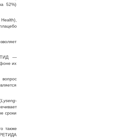
на 52%)
Health),
плацебо
озволяет
РЕТИД —
 фоне их
я вопрос
является
(
Lyseng-
печивает
ые сроки
го также
СЕРЕТИДА