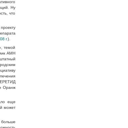
ативного
кций. Ну
сть, что
 проекту
епарата
08 г.
).
», темой
емик АМН
штатный
родским
циативу
лечения
СЕРЕТИД
ые Оранж
ало еще
ий может
 больше
можность