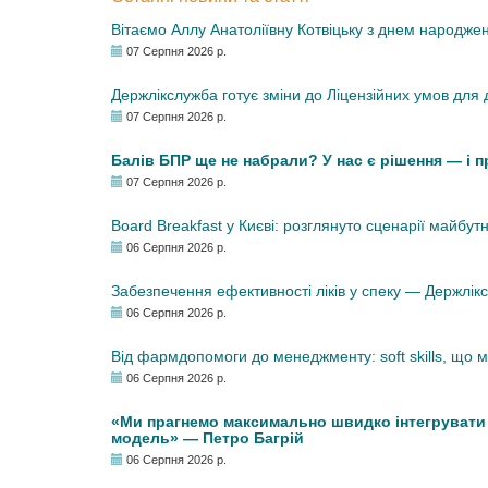
Вітаємо Аллу Анатоліївну Котвіцьку з днем народже
07 Серпня 2026 р.
Держлікслужба готує зміни до Ліцензійних умов для д
07 Серпня 2026 р.
Балів БПР ще не набрали? У нас є рішення — і 
07 Серпня 2026 р.
Board Breakfast у Києві: розглянуто сценарії майбут
06 Серпня 2026 р.
Забезпечення ефективності ліків у спеку — Держлі
06 Серпня 2026 р.
Від фармдопомоги до менеджменту: soft skills, що
06 Серпня 2026 р.
«Ми прагнемо максимально швидко інтегрувати у
модель» — Петро Багрій
06 Серпня 2026 р.