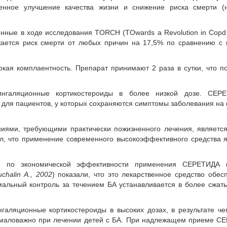
нное улучшение качества жизни и снижение риска смерти (
енные в ходе исследования TORCH (TОwards a Revolution in Copd 
ается риск смерти от любых причин на 17,5% по сравнению с 
я комплаентность. Препарат принимают 2 раза в сутки, что п
ингаляционные кортикостероиды в более низкой дозе. СЕ
для пациентов, у которых сохраняются симптомы заболевания на
иями, требующими практически пожизненного лечения, являетс
л, что применение современного высокоэффективного средства 
ий по экономической эффективности применения СЕРЕТИДА 
uchalin A., 2002
) показали, что это лекарственное средство обес
мальный контроль за течением БА устанавливается в более сжат
нгаляционные кортикостероиды в высоких дозах, в результате че
немаловажно при лечении детей с БА. При надлежащем приеме 