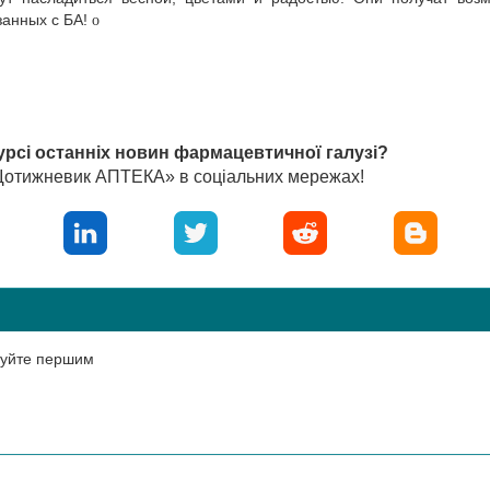
занных с БА!
o
урсі останніх новин фармацевтичної галузі?
«Щотижневик АПТЕКА» в соціальних мережах!
нтуйте першим