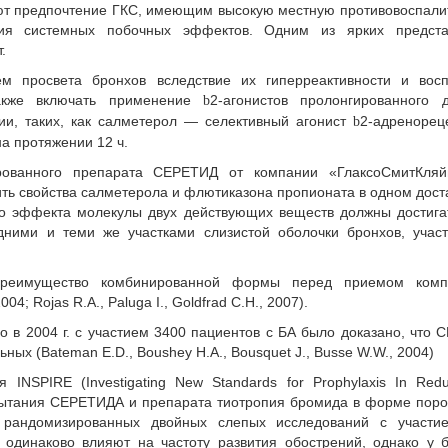
ают предпочтение ГКС, имеющим высокую местную противовоспал
тия системных побочных эффектов. Одним из ярких предста
.
 просвета бронхов вследствие их гиперреактивности и восп
также включать применение
2-агонистов пролонгированного д
b
и, таких, как салметерол — селективный агонист
2-адренорец
b
 протяжении 12 ч.
рованного препарата СЕРЕТИД от компании «ГлаксоСмитКляй
ить свойства салметерола и флютиказона пропионата в одном дос
го эффекта молекулы двух действующих веществ должны достига
дними и теми же участками слизистой оболочки бронхов, учас
 преимущество комбинированной формы перед приемом комп
04; Rojas R.A., Paluga I., Goldfrad C.H., 2007).
о в 2004 г. с участием 3400 пациентов с БА было доказано, что
ных (Bateman E.D., Boushey H.A., Bousquet J., Busse W.W., 2004)
 INSPIRE (Investigating New Standards for Prophylaxis In Redu
спытания СЕРЕТИДА и препарата тиотропия бромида в форме пор
х рандомизированных двойных слепых исследований с участи
а одинаково влияют на частоту развития обострений, однако у 