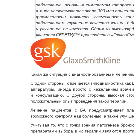
заболевание, основным симптомом которого т
в мире насчитывается около 300 млн пациент
фармакологии появилась возможность к
заболеванием улучшение качества жизни. У 
и улучшения ее качества. Одним из высокоэ
является СЕРЕТИД™ производства «ГлаксоСм
Какая же ситуация с диагностированием и лечением
С одной стороны, отмечается гиподиагностика как 
аппаратуры, иногда просто с нежеланием врачей
и консультацию. С другой стороны, высокая ст
положительный опыт проведения такой терапии.
Лечение пациентов с БА предусматривает пла
возможного контроля над болезнью, а также улучше
Учитывая то, что с точки зрения патогенеза брон
препаратами выбора в их терапии являются проти