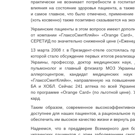
практически не возникает потребности в госпита
влияния на состояние здоровья пациента, а такж
и самое главное, что было отмечено, применение
(хоть косвенно) также позитивно сказывается на э
Украинские пациенты в этом вопросе имеют допол
от компании «ГлаксоСмитКляйн» «Orange Card»,
СЕРЕТИД по значительно сниженной цене («Ежен
13 марта 2008 г. в Президент-отеле состоялась 
которой стало обсуждение первых итогов реализац
Украины, профессор, доктор медицинских наук,
пульмонолог и главный фтизиатр МОЗ Украи
аллергоцентром, кандидат медицинских нау
«ГлаксоСмитКляйн», направленную на повышение
БА и ХОБЛ. Сейчас 241 аптека по всей Украине
по программе «Orange Card» (по льготной цене).
кард.
Таким образом, современное высокоэффективно
доступнее для наших пациентов, а рациональное 
обеспечить им высокое качество жизни и вернуть р
Надеемся, что в преддверие Всемирного дня б
украинских пациентов с этим заболеванием смог