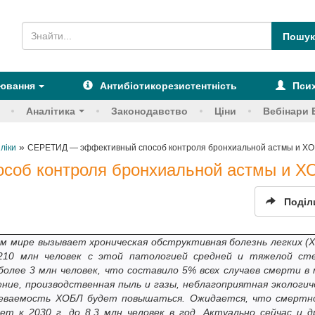
рювання
Антибіотикорезистентність
Псих
Аналітика
Законодавство
Ціни
Вебінари 
»
 ліки
СЕРЕТИД — эффективный способ контроля бронхиальной астмы и Х
об контроля бронхиальной астмы и Х
Поділ
ем мире вызывает хроническая обструктивная болезнь легких (
10 млн человек с этой патологией средней и тяжелой ст
олее 3 млн человек, что составило 5% всех случаев смерти в 
ние, производственная пыль и газы, неблагоприятная экологич
олеваемость ХОБЛ будет повышаться. Ожидается, что смертн
ет к 2030 г. до 8,3 млн человек в год. Актуально сейчас и д