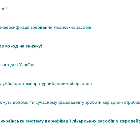
ння!
иверсифікації зберігання лікарських засобів
промокод на знижку!
нього для України
кслужба про температурний режим зберігання
 можуть допомогти сучасному фармацевту зробити кар’єрний стрибок
країнську систему верифікації лікарських засобів у європей