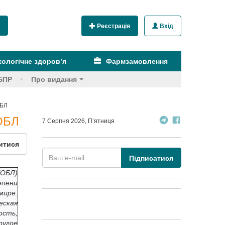
Реєстрація
Вхід
ологічне здоров’я
Фармзамовлення
БПР
Про видання
ОБЛ
ОБЛ
7 Серпня 2026, П’ятниця
итися
Підписатися
ХОБЛ)
епени
мире.
еская
ость,
ругое