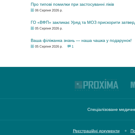
Про типові помилки при застосуванні ліків
06 Серпня 2026 р.
ГО «ВФП» закликає Уряд та МОЗ прискорити затвер
05 Серпня 2026 р.
Ваша філіжанка знань — наша чашка у подарунок!
05 Серпня 2026 р.
1
Спеціалізоване медичне
Реєстраційні документи
По