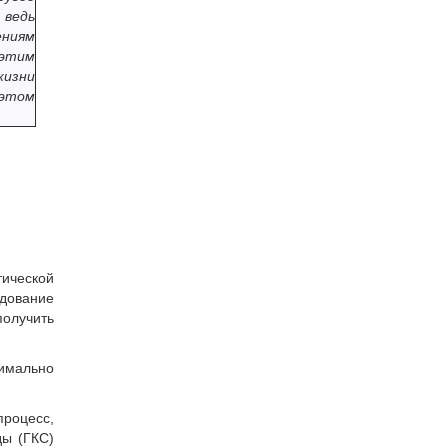
 ведь
ениям
этим
жизни
 этом
тической
едование
олучить
имально
процесс,
ды (ГКС)