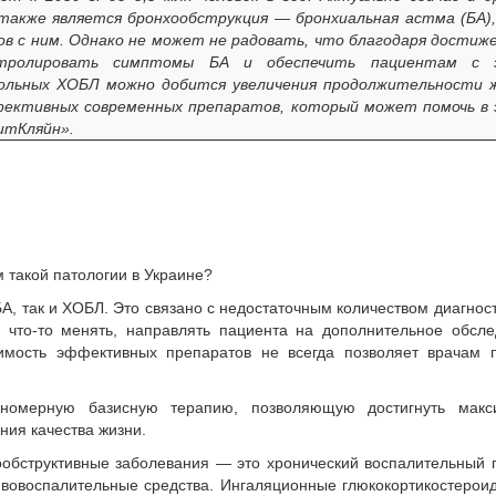
акже является бронхообструкция — бронхиальная астма (БА),
ов с ним. Однако не может не радовать, что благодаря достиж
онтролировать симптомы БА и обеспечить пациентам с 
больных ХОБЛ можно добится увеличения продолжительности 
ффективных современных препаратов, который может помочь в
итКляйн».
 такой патологии в Украине?
БА, так и ХОБЛ. Это связано с недостаточным количеством диагнос
 что-то менять, направлять пациента на дополнительное обсл
оимость эффективных препаратов не всегда позволяет врачам п
номерную базисную терапию, позволяющую достигнуть макс
ния качества жизни.
хообструктивные заболевания — это хронический воспалительный 
вовоспалительные средства. Ингаляционные глюкокортикостерои