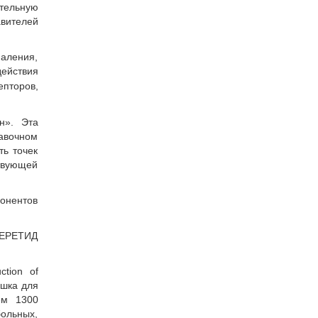
ительную
вителей
аления,
ействия
епторов,
н». Эта
тавочном
ть точек
твующей
онентов
 СЕРЕТИД
ction of
ошка для
ем 1300
больных,