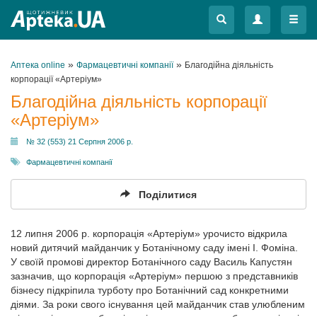
Меню
Меню
»
»
Аптека online
Фармацевтичні компанії
Благодійна діяльність
корпорації «Артеріум»
Благодійна діяльність корпорації
«Артеріум»
№ 32 (553) 21 Серпня 2006 р.
Фармацевтичні компанії
Поділитися
12 липня 2006 р. корпорація «Артеріум» урочисто відкрила
новий дитячий майданчик у Ботанічному саду імені І. Фоміна.
У своїй промові директор Ботанічного саду Василь Капустян
зазначив, що корпорація «Артеріум» першою з представників
бізнесу підкріпила турботу про Ботанічний сад конкретними
діями. За роки свого існування цей майданчик став улюбленим