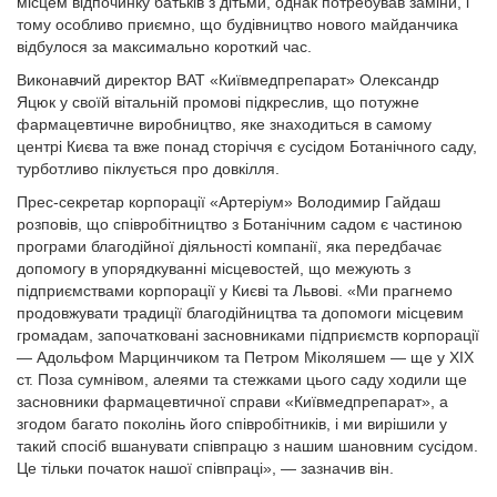
місцем відпочинку батьків з дітьми, однак потребував заміни, і
тому особливо приємно, що будівництво нового майданчика
відбулося за максимально короткий час.
Виконавчий директор ВАТ «Київмедпрепарат» Олександр
Яцюк у своїй вітальній промові підкреслив, що потужне
фармацевтичне виробництво, яке знаходиться в самому
центрі Києва та вже понад сторіччя є сусідом Ботанічного саду,
турботливо піклується про довкілля.
Прес-секретар корпорації «Артеріум» Володимир Гайдаш
розповів, що співробітництво з Ботанічним садом є частиною
програми благодійної діяльності компанії, яка передбачає
допомогу в упорядкуванні місцевостей, що межують з
підприємствами корпорації у Києві та Львові. «Ми прагнемо
продовжувати традиції благодійництва та допомоги місцевим
громадам, започатковані засновниками підприємств корпорації
— Адольфом Марцинчиком та Петром Міколяшем — ще у ХІХ
ст. Поза сумнівом, алеями та стежками цього саду ходили ще
засновники фармацевтичної справи «Київмедпрепарат», а
згодом багато поколінь його співробітників, і ми вирішили у
такий спосіб вшанувати співпрацю з нашим шановним сусідом.
Це тільки початок нашої співпраці», — зазначив він.