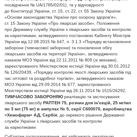
посвідчення № UA/1785/02/01), та у відповідності
до Конституції України, ст. 15, ст. 22, ст. 55 Закону України
«Основи законодавства України про охорону здоров’я»,
ст. 15 Закону України «Про лікарські засоби», Положення
про Державну службу України з лікарських засобів та контролю
за наркотиками, затвердженого постановою Кабінету Міністрів
України від 12.08.2015 № 647, п. 3.1.3 «Порядку встановлення
заборони (тимчасової заборони) та поновлення обігу
лікарських засобів на території України», затвердженого
наказом МОЗ України від 22.11.2011 № 809 (зі змінами),
зареєстрованого Міністерством юстиції України від 30.01.2012
№ 126/20439, «Порядку контролю якості лікарських засобів під
час оптової та роздрібної торгівлі», затвердженого наказом
МОЗ України від 29.09.2014 № 677, зареєстрованого
Міністерством юстиції України від 26.11.2014 № 1515/26292,
ТИМЧАСОВО ЗАБОРОНЯЮ
реалізацію та застосування
лікарського засобу
РАПТЕН 75, розчин для ін’єкцій, 25 мг/мл
по 3 мл (75 мг) в ампулах № 5, серії С600070, виробництва
«Хемофарм» АД, Сербія
, до окремого рішення Державної
служби України з лікарських засобів та кон­тролю
за наркотиками.
Суб’єктам господарювання, які здійснюють реалізацію,