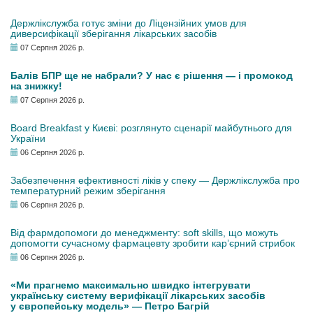
Держлікслужба готує зміни до Ліцензійних умов для
диверсифікації зберігання лікарських засобів
07 Серпня 2026 р.
Балів БПР ще не набрали? У нас є рішення — і промокод
на знижку!
07 Серпня 2026 р.
Board Breakfast у Києві: розглянуто сценарії майбутнього для
України
06 Серпня 2026 р.
Забезпечення ефективності ліків у спеку — Держлікслужба про
температурний режим зберігання
06 Серпня 2026 р.
Від фармдопомоги до менеджменту: soft skills, що можуть
допомогти сучасному фармацевту зробити кар’єрний стрибок
06 Серпня 2026 р.
«Ми прагнемо максимально швидко інтегрувати
українську систему верифікації лікарських засобів
у європейську модель» — Петро Багрій