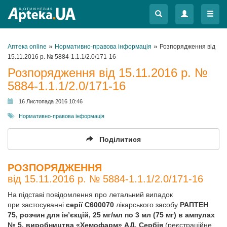
Меню
Меню
»
»
Аптека online
Нормативно-правова інформація
Розпорядження від
15.11.2016 р. № 5884-1.1.1/2.0/171-16
Розпорядження від 15.11.2016 р. №
5884-1.1.1/2.0/171-16
16 Листопада 2016 10:46
Нормативно-правова інформація
Поділитися
РОЗПОРЯДЖЕННЯ
від 15.11.2016 р. № 5884-1.1.1/2.0/171-16
На підставі повідомлення про летальний випадок
при застосуванні
серії С600070
лікарського засобу
РАПТЕН
75, розчин для ін’єкцій, 25 мг/мл по 3 мл (75 мг) в ампулах
№ 5, виробництва «Хемофарм» АД, Сербія
(реєстраційне