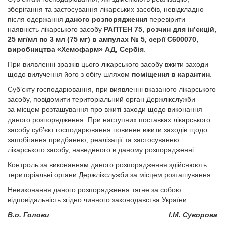
зберігання та застосування лікарських засобів, невідкладно
після одержання
даного розпорядження
перевірити
наявність лікарського засобу
РАПТЕН 75, розчин для ін’єкцій,
25 мг/мл по 3 мл (75 мг) в ампулах № 5, серії С600070,
виробництва «Хемофарм» АД, Сербія
.
При виявленні зразків цього лікарського засобу вжити заходи
щодо вилучення його з обігу шляхом
поміщення в карантин
.
Суб’єкту господарювання, при виявленні вказаного лікарського
засобу, повідомити територіальний орган Держлікслужби
за місцем розташування про вжиті заходи щодо виконання
даного розпорядження. При наступних поставках лікарського
засобу суб’єкт господарювання повинен вжити заходів щодо
запобігання придбанню, реалізації та застосуванню
лікарського засобу, наведеного в даному розпорядженні.
Контроль за виконанням даного розпорядження здійснюють
територіальні органи Держлікслужби за місцем розташування.
Невиконання даного розпорядження тягне за собою
відповідальність згідно чинного законодавства України.
В.о. Голови
І.М. Суворова