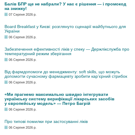
Балів БПР ще не набрали? У нас є рішення — і промокод
на знижку!
07 Серпня 2026 р.
Board Breakfast у Києві: розглянуто сценарії майбутнього для
України
06 Серпня 2026 р.
Забезпечення ефективності ліків у спеку — Держлікслужба про
температурний режим зберігання
06 Серпня 2026 р.
Від фармдопомоги до менеджменту: soft skills, що можуть
допомогти сучасному фармацевту зробити кар’єрний стрибок
06 Серпня 2026 р.
«Ми прагнемо максимально швидко інтегрувати
українську систему верифікації лікарських засобів
у європейську модель» — Петро Багрій
06 Серпня 2026 р.
Про типові помилки при застосуванні ліків
06 Серпня 2026 р.