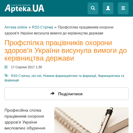
Меню
Меню
»
»
Аптека online
RSS Стрічка
Профспілка працівників охорони
здоров’я України висунула вимоги до керівництва держави
Профспілка працівників охорони
здоров’я України висунула вимоги до
керівництва держави
17 Серпня 2017 1:39
RSS Стрічка
,
ukr.net
,
Новини фармацевтики та фармації
,
Фармацевтика та
фармація
Поділитися
Професійна спілка
працівників охорони
здоров’я України
висловлює обурення