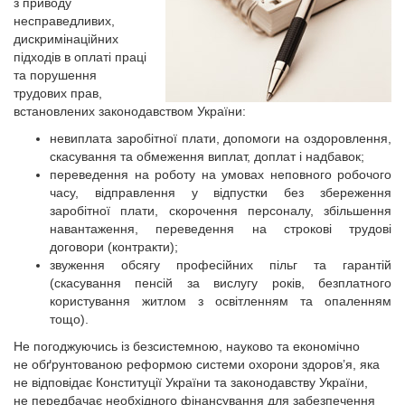
з приводу
несправедливих,
дискримінаційних
підходів в оплаті праці
та порушення
трудових прав,
встановлених законодавством України:
невиплата заробітної плати, допомоги на оздоровлення,
скасування та обмеження виплат, доплат і надбавок;
переведення на роботу на умовах непов­ного робочого
часу, відправлення у відпустки без збереження
заробітної плати, скорочення персоналу, збільшення
навантаження, переведення на строкові трудові
договори (контракти);
звуження обсягу професійних пільг та гарантій
(скасування пенсій за вислугу років, безплатного
користування житлом з освітленням та опаленням
тощо).
Не погоджуючись із безсистемною, науково та економічно
не обґрунтованою реформою системи охорони здоров’я, яка
не відповідає Конституції України та законодавству України,
не передбачає необхідного фінансування для забезпечення