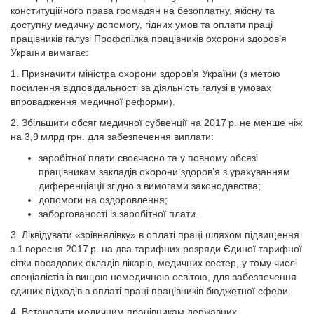
конституційного права громадян на безоплатну, якісну та
доступну медичну допомогу, гідних умов та оплати праці
працівників галузі Профспілка працівників охорони здоров’я
Украї­ни вимагає:
1. Призначити міністра охорони здоров’я України (з метою
посилення відповідальності за діяльність галузі в умовах
впровадження медичної реформи).
2. Збільшити обсяг медичної субвенції на 2017 р. не менше ніж
на 3,9 млрд грн. для забезпечення виплати:
заробітної плати своєчасно та у повному обсязі
працівникам закладів охорони здоров’я з урахуванням
диференціації згідно з вимогами законодавства;
допомоги на оздоровлення;
заборгованості із заробітної плати.
3. Ліквідувати «зрівнялівку» в оплаті праці шляхом підвищення
з 1 вересня 2017 р. на два тарифних розряди Єдиної тарифної
сітки посадових окладів лікарів, медичних сестер, у тому числі
спеціалістів із вищою немедичною освітою, для забезпечення
єдиних підходів в оплаті праці працівників бюджетної сфери.
4. Встановити медичним працівникам державних