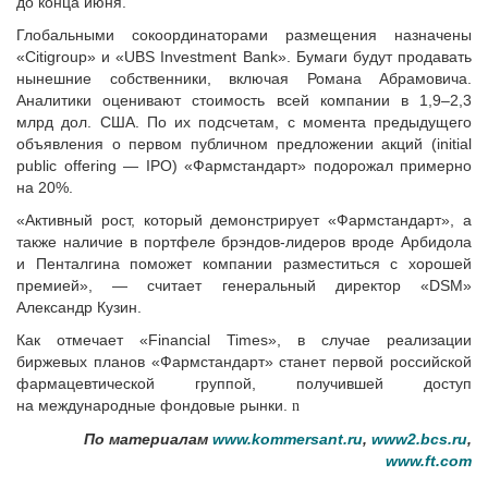
до конца июня.
Глобальными сокоординаторами размещения назначены
«Citigroup» и «UBS Investment Bank». Бумаги будут продавать
нынешние собственники, включая Романа Абрамовича.
Аналитики оценивают стоимость всей компании в 1,9–2,3
млрд дол. США. По их подсчетам, с момента предыдущего
объявления о первом публичном предложении акций (initial
public offering — IPO) «Фармстандарт» подорожал примерно
на 20%.
«Активный рост, который демонстрирует «Фармстандарт», а
также наличие в портфеле брэндов-лидеров вроде Арбидола
и Пенталгина поможет компании разместиться с хорошей
премией», — считает генеральный директор «DSM»
Александр Кузин.
Как отмечает «Financial Times», в случае реализации
биржевых планов «Фармстандарт» станет первой российской
фармацевтической группой, получившей доступ
на международные фондовые рынки.
n
По материалам
www.kommersant.ru
,
www2.bcs.ru
,
www.ft.com