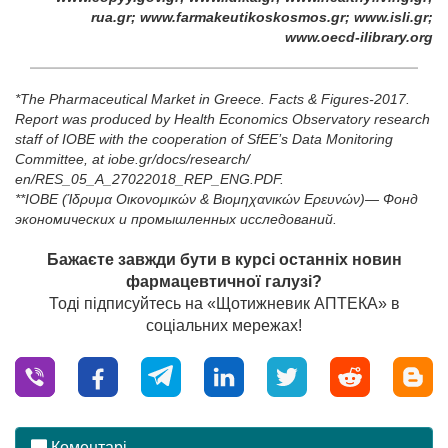
rua.gr; www.farmakeutikoskosmos.gr;
www.isli.gr;
www.oecd-ilibrary.org
*The Pharmaceutical Market in Greece. Facts & Figures-2017.
Report was produced by Health Economics Observatory research
staff of IOBE with the cooperation of SfEE’s Data Monitoring
Committee, at iobe.gr/docs/research/
en/RES_05_A_27022018_REP_ENG.PDF.
**IOBE (Ίδρυμα Οικονομικών & Βιομηχανικών Ερευνών)— Фонд
экономических и промышленных исследований.
Бажаєте завжди бути в курсі останніх новин
фармацевтичної галузі?
Тоді підписуйтесь на «Щотижневик АПТЕКА» в
соціальних мережах!
Коментарі