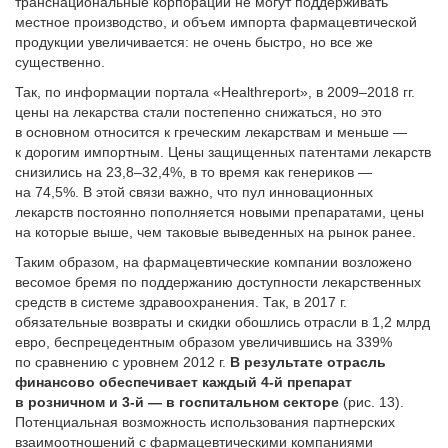
транснациональные корпорации не могут поддерживать
местное производство, и объем импорта фармацевтической
продукции увеличивается: не очень быстро, но все же
существенно.
Так, по информации портала «Healthreport», в 2009–2018 гг.
цены на лекарства стали постепенно снижаться, но это
в основном относится к греческим лекарствам и меньше —
к дорогим импортным. Цены защищенных патентами лекарств
снизились на 23,8–32,4%, в то время как генериков —
на 74,5%. В этой связи важно, что пул инновационных
лекарств постоянно пополняется новыми препаратами, цены
на которые выше, чем таковые выведенных на рынок ранее.
Таким образом, на фармацевтические компании возложено
весомое бремя по поддержанию доступности лекарственных
средств в системе здравоохранения. Так, в 2017 г.
обязательные возвраты и скидки обошлись отрасли в 1,2 млрд
евро, беспрецедентным образом увеличившись на 339%
по сравнению с уровнем 2012 г.
В результате отрасль
финансово обеспечивает каждый 4-й препарат
в розничном и 3-й — в госпитальном секторе
(рис. 13).
Потенциальная возможность использования партнерских
взаимоотношений с фармацевтическими компаниями