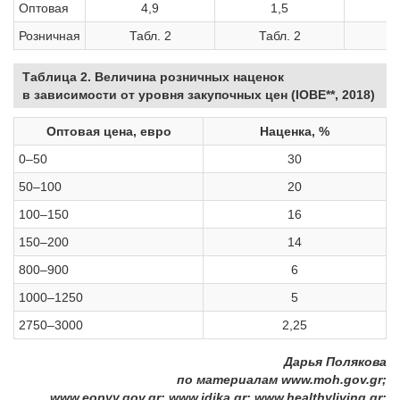
Оптовая
4,9
1,5
7
Розничная
Табл. 2
Табл. 2
Таблица 2. Величина розничных наценок
в зависимости от уровня закупочных цен (IOBE**, 2018)
Оптовая цена, евро
Наценка, %
0–50
30
50–100
20
100–150
16
150–200
14
800–900
6
1000–1250
5
2750–3000
2,25
Дарья Полякова
по материалам www.moh.gov.gr;
www.eopyy.gov.gr;
www.idika.gr;
www.healthyliving.gr;