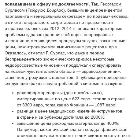
попадавшем в сферу их досягаемости.
Так, Георгасом
Сурласом (Γεώργιος Σούρλας), бывшим вице-президентом
парламента и генеральным секретарем по правам человека,
в отчете генерального секретариата по прозрачности
и правам человека за 2012–2014 гг. описаны характерные
проблемы здравоохранения той поры: непрозрачные
и постоянно меняющиеся процедуры закупок, завышенные
цены, неконтролируемое выписывание рецептов и пр.».
Оказалось, отметил Г. Сурлас, что даже в период
беспрецедентного экономического кризиса некоторые
недобросовестные чиновники продолжали спекулировать
на «самой чувствительной области — здравоохранении»,
ставя под угрозу жизнь пациентов. В пуб­ликации приведены
следующие факты злоупотреб­лений в системе госзакупок:
радиофармпрепараты (для онкобольных),
импортированные по цене 623 евро, стоили в стране
от 3300 евро, тогда как во Франции — 1087 евро;
разница в цене медицинских изделий/инструментов
в стране и за рубежом достигала до 2000%;
завышение цены расходных материалов до 400%.
Например, механический клапан сердца, фактическая
стоимость покупки которого, о чем свидетельствует счет-