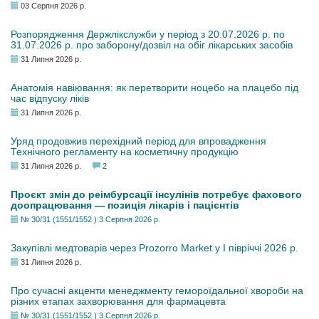
03 Серпня 2026 р.
Розпорядження Держлікслужби у період з 20.07.2026 р. по
31.07.2026 р. про заборону/дозвіл на обіг лікарських засобів
31 Липня 2026 р.
Анатомія навіювання: як перетворити ноцебо на плацебо під
час відпуску ліків
31 Липня 2026 р.
Уряд продовжив перехідний період для впровадження
Технічного регламенту на косметичну продукцію
31 Липня 2026 р.
2
Проєкт змін до реімбурсації інсулінів потребує фахового
доопрацювання — позиція лікарів і пацієнтів
№ 30/31 (1551/1552 ) 3 Серпня 2026 р.
Закупівлі медтоварів через Prozorro Market у I півріччі 2026 р.
31 Липня 2026 р.
Про сучасні акценти менеджменту гемороїдальної хвороби на
різних етапах захворювання для фармацевта
№ 30/31 (1551/1552 ) 3 Серпня 2026 р.