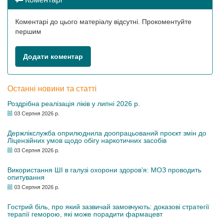
Коментарі до цього матеріалу відсутні. Прокоментуйте
першим
Додати коментар
Останні новини та статті
Роздрібна реалізація ліків у липні 2026 р.
03 Серпня 2026 р.
Держлікслужба оприлюднила доопрацьований проєкт змін до
Ліцензійних умов щодо обігу наркотичних засобів
03 Серпня 2026 р.
Використання ШІ в галузі охорони здоров’я: МОЗ проводить
опитування
03 Серпня 2026 р.
Гострий біль, про який зазвичай замовчують: доказові стратегії
терапії геморою, які може порадити фармацевт