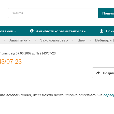
рювання
Антибіотикорезистентність
Псих
Аналітика
Законодавство
Ціни
Вебінари 
Припис від 07.06.2007 р. № 2143/07-23
43/07-23
Поділ
obe Acrobat Reader, який можна безкоштовно отримати на
серве