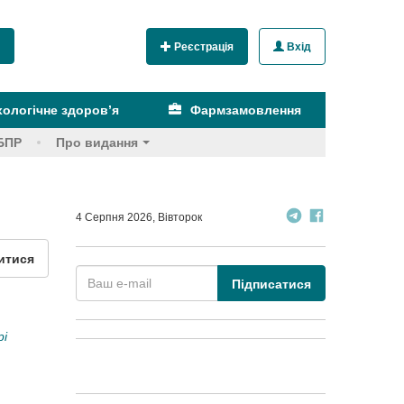
Реєстрація
Вхід
ологічне здоров’я
Фармзамовлення
БПР
Про видання
4 Серпня 2026, Вівторок
итися
Підписатися
рі