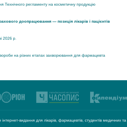
я Технічного регламенту на косметичну продукцію
 фахового доопрацювання — позиція лікарів і пацієнтів
чі 2026 р.
хвороби на різних етапах захворювання для фармацевта
 інтернет-видання для лікарів, фармацевтів, студентів медичних т