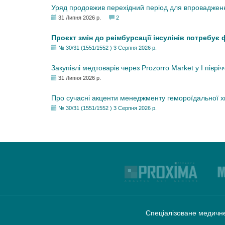
Уряд продовжив перехідний період для впровадженн
31 Липня 2026 р.
2
Проєкт змін до реімбурсації інсулінів потребує
№ 30/31 (1551/1552 ) 3 Серпня 2026 р.
Закупівлі медтоварів через Prozorro Market у I півріч
31 Липня 2026 р.
Про сучасні акценти менеджменту гемороїдальної 
№ 30/31 (1551/1552 ) 3 Серпня 2026 р.
Спеціалізоване медичне