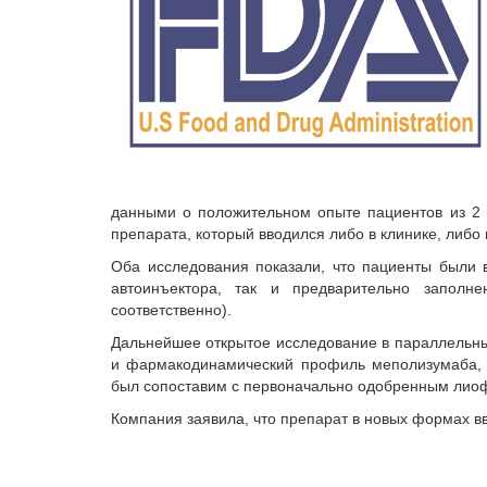
данными о положительном опыте пациентов из 2 
препарата, который вводился либо в клинике, либо
Оба исследования показали, что пациенты были 
автоинъектора, так и предварительно заполн
соответственно).
Дальнейшее открытое исследование в параллельны
и фармакодинамический профиль меполизумаба, 
был сопоставим с первоначально одобренным лио
Компания заявила, что препарат в новых формах в