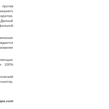
 против
ашнего
аратом,
 Данный
офильной
менения
ждается
ьзование
 помощью
 и 100%
тический
ъектор,
ape.com