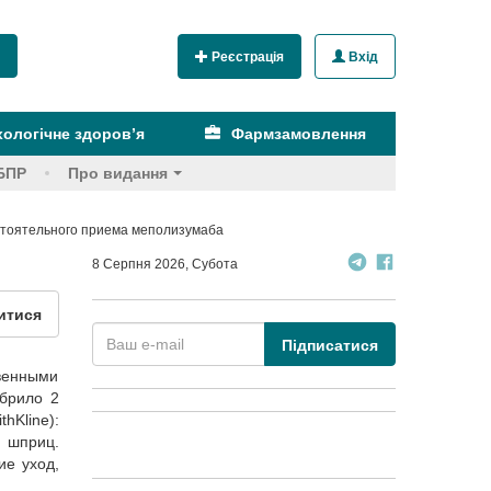
Реєстрація
Вхід
ологічне здоров’я
Фармзамовлення
БПР
Про видання
стоятельного приема меполизумаба
8 Серпня 2026, Субота
итися
Підписатися
твенными
обрило 2
Kline):
 шприц.
ие уход,