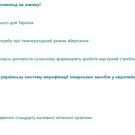
промокод на знижку!
нього для України
кслужба про температурний режим зберігання
 можуть допомогти сучасному фармацевту зробити кар’єрний стрибок
країнську систему верифікації лікарських засобів у європей
дження стандарту належної аптечної практики