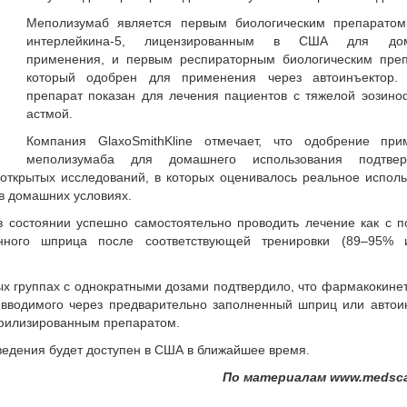
Меполизумаб является первым биологическим препаратом
интерлейкина-5, лицензированным в США для дом
применения, и первым респираторным биологическим преп
который одобрен для применения через автоинъектор.
препарат показан для лечения пациентов с тяжелой эозин
астмой.
Компания GlaxoSmithKline отмечает, что одобрение при
меполизумаба для домашнего использования подтвер
открытых исследований, в которых оценивалось реальное испол
 в домашних условиях.
в состоянии успешно самостоятельно проводить лечение как с
енного шприца после соответствующей тренировки (89–95%
х группах с однократными дозами подтвердило, что фармакокине
вводимого через предварительно заполненный шприц или автоин
филизированным препаратом.
ведения будет доступен в США в ближайшее время.
По материалам www.medsc