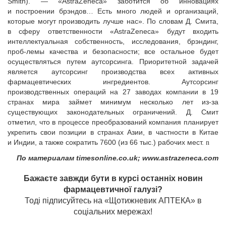
Smith). — «AstraZeneca» заботится об инновациях
и построении брэндов… Есть много людей и организаций,
которые могут производить лучше нас». По словам Д. Смита,
в сферу ответственности «AstraZeneca» будут входить
интеллектуальная собственность, исследования, брэндинг,
проб-лемы качества и безопасности; все остальное будет
осуществляться путем аутсорсинга. Приоритетной задачей
является аутсорсинг производства всех активных
фармацевтических ингредиентов. Аутсорсинг
производственных операций на 27 заводах компании в 19
странах мира займет минимум несколько лет из-за
существующих законодательных ограничений. Д. Смит
отметил, что в процессе преобразований компания планирует
укрепить свои позиции в странах Азии, в частности в Китае
и Индии, а также сократить 7600 (из 66 тыс.) рабочих мест.
n
По материалам timesonline.co.uk; www.astrazeneca.com
Бажаєте завжди бути в курсі останніх новин
фармацевтичної галузі?
Тоді підписуйтесь на «Щотижневик АПТЕКА» в
соціальних мережах!