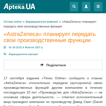
Меню
Меню
»
»
Аптека online
Фармацевтичні компанії
«AstraZeneca» планирует
передать свои производственные функции
«AstraZeneca» планирует передать
свои производственные функции
№ 39 (610) 8 Жовтня 2007 р.
Фармацевтичні компанії
Поділитися
17 сентября издание «Times Online» сообщило о планах
«AstraZeneca» относительно передачи (аутсорсинга) своих
производственных функций другим компаниям в течение
последующих 10 лет. «Производство для «AstraZeneca» — не
основная сфера деятельности, — отметил исполнительный
вице-президент компании по производству Дэвид Смит (David