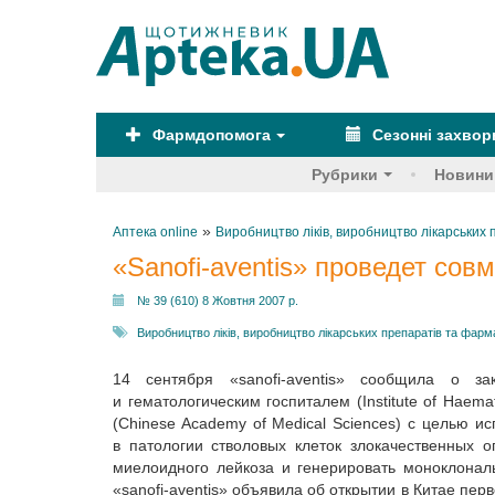
Фармдопомога
Сезонні захво
Рубрики
Новини
»
Аптека online
Виробництво ліків, виробництво лікарськи
«Sanofi-aventis» проведет сов
№ 39 (610) 8 Жовтня 2007 р.
Виробництво ліків, виробництво лікарських препаратів та фар
14 сентября «sanofi-aventis» сообщила о за
и гематологическим госпиталем (Institute of Haem
(Chinese Academy of Medical Sciences) с целью и
в патологии стволовых клеток злокачественных о
миелоидного лейкоза и генерировать моноклонал
«sanofi-aventis» объявила об открытии в Китае пе