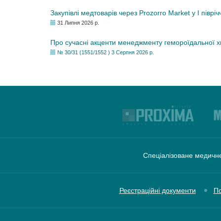
Закупівлі медтоварів через Prozorro Market у I півріч
31 Липня 2026 р.
Про сучасні акценти менеджменту гемороїдальної 
№ 30/31 (1551/1552 ) 3 Серпня 2026 р.
Спеціалізоване медичне
Реєстраційні документи
По