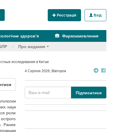
Реєстрація
Вхід
ологічне здоров’я
Фармзамовлення
БПР
Про видання
естные исследования в Китае
4 Серпня 2026, Вівторок
итися
Підписатися
тологии
ких наук
хся роли
 острого
и. Ранее
 позиции