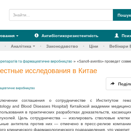
рювання
Антибіотикорезистентність
Псих
Аналітика
Законодавство
Ціни
Вебінари 
»
х препаратів та фармацевтичне виробництво
«Sanofi-aventis» проведет совм
местные исследования в Китае
Поділ
мацевтичне виробництво
ключении соглашения о сотрудничестве с Институтом гема
atology and Blood Diseases Hospital) Китайской академии медицинс
спользования в практических разработках доказательств, касающи
пухолей. Цель сотрудничества — изолировать стволовые клетки
ьные антитела против них — отмечено в пресс-релизе компани
рвого клинического фармакологического подразделения, что укрепит