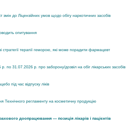
змін до Ліцензійних умов щодо обігу наркотичних засобів
роводить опитування
ві стратегії терапії геморою, які може порадити фармацевт
. по 31.07.2026 р. про заборону/дозвіл на обіг лікарських засобів
ебо під час відпуску ліків
я Технічного регламенту на косметичну продукцію
 фахового доопрацювання — позиція лікарів і пацієнтів