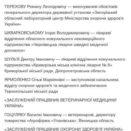
ТЕРЕХОВУ Роману Леонідовичу — виконувачеві обов’язків
генерального директора державної установи «Запорізький
обласний лабораторний центр Міністерства охорони здоров’я
України»
ШКВАРКОВСЬКОМУ Ігорю Володимировичу — лікареві
відділення обласного комунального некомерційного
підприємства «Чернівецька лікарня швидкої медичної
допомоги»
ШУЛЬЗІ Дмитру Івановичу — лікареві відділення комунального
підприємства «Криворізька міська клінічна лікарня № 8»
Криворізької міської ради, Дніпропетровська область
ЯРМОЛЕНКО Ользі Маркіянівні — заступникові начальника
відділу охорони здоров’я та медичного забезпечення
Тернопільської міської ради
«ЗАСЛУЖЕНИЙ ПРАЦІВНИК ВЕТЕРИНАРНОЇ МЕДИЦИНИ
УКРАЇНИ»
ГОЦУЛЯКУ Василю Івановичу — ветеринарові, директору
товариства «Агрофірма «Уланівська», Вінницька область
«ЗАСЛУЖЕНИЙ ПРАЦІВНИК ОХОРОНИ ЗДОРОВ’Я УКРАЇНИ»