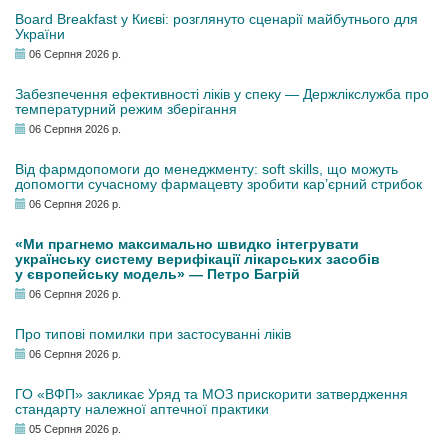
Board Breakfast у Києві: розглянуто сценарії майбутнього для
України
06 Серпня 2026 р.
Забезпечення ефективності ліків у спеку — Держлікслужба про
температурний режим зберігання
06 Серпня 2026 р.
Від фармдопомоги до менеджменту: soft skills, що можуть
допомогти сучасному фармацевту зробити кар’єрний стрибок
06 Серпня 2026 р.
«Ми прагнемо максимально швидко інтегрувати
українську систему верифікації лікарських засобів
у європейську модель» — Петро Багрій
06 Серпня 2026 р.
Про типові помилки при застосуванні ліків
06 Серпня 2026 р.
ГО «ВФП» закликає Уряд та МОЗ прискорити затвердження
стандарту належної аптечної практики
05 Серпня 2026 р.