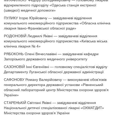
МИХАЙЛЮКУ Федору Володимировичу — головному лікареві
відокремленого підрозділу «Одеська станція екстреної
(швидкої) медичної допомоги»
ПУЛИКУ Ігорю Юрійовичу — завідувачеві відділення
комунального некомерційного підприємства «Обласна клінічна
лікарня Івано-Франківської обласної ради»
РОДІОНОВІЙ Людмилі Яківні — завідувачеві відділення
комунального некомерційного підприємства «Київська міська
клінічна лікарня № 4»
РЯБОКОНЬ Олені Вячеславівні — завідувачеві кафедри
Запорізького державного медичного університету
САЗОНОВІЙ Інні Євгеніївні — головному спеціалістові відділу
Департаменту Луганської обласної державної адміністрації
САФОНОВУ Роману Валерійовичу — виконувачеві обов’язків
генерального директора державної установи «Рівненський
обласний лабораторний центр Міністерства охорони здоров’я
України»
СТАРЕНЬКІЙ Світлані Яківні — завідувачеві відділення
Національної дитячої спеціалізованої лікарні «ОХМАТДИТ»
Міністерства охорони здоров’я України