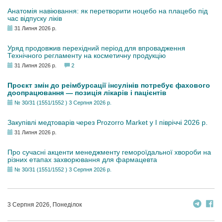
Анатомія навіювання: як перетворити ноцебо на плацебо під
час відпуску ліків
31 Липня 2026 р.
Уряд продовжив перехідний період для впровадження
Технічного регламенту на косметичну продукцію
31 Липня 2026 р.
2
Проєкт змін до реімбурсації інсулінів потребує фахового
доопрацювання — позиція лікарів і пацієнтів
№ 30/31 (1551/1552 ) 3 Серпня 2026 р.
Закупівлі медтоварів через Prozorro Market у I півріччі 2026 р.
31 Липня 2026 р.
Про сучасні акценти менеджменту гемороїдальної хвороби на
різних етапах захворювання для фармацевта
№ 30/31 (1551/1552 ) 3 Серпня 2026 р.
3 Серпня 2026, Понеділок