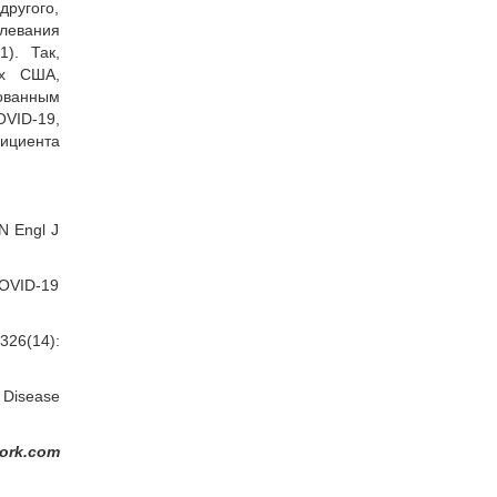
другого,
олевания
). Так,
ах США,
ованным
OVID-19,
фициента
N Engl J
COVID-19
326(14):
 Disease
ork.com