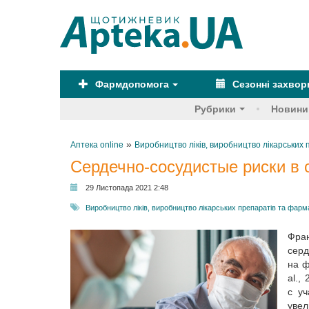
Фармдопомога
Сезонні захво
Рубрики
Новини
»
Аптека online
Виробництво ліків, виробництво лікарськи
Сердечно-сосудистые риски в с
29 Листопада 2021 2:48
Виробництво ліків, виробництво лікарських препаратів та фар
Фра
серд
на ф
al.,
с у
увел