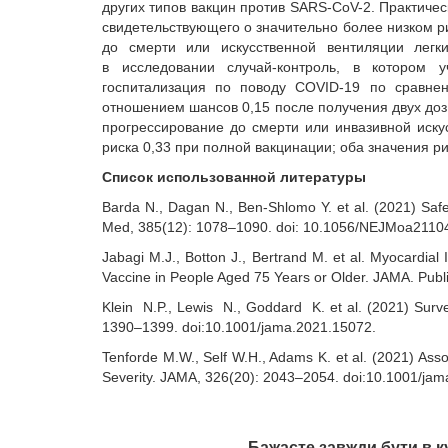
других типов вакцин против SARS-CoV-2. Практиче
свидетельствующего о значительно более низком р
до смерти или искусственной вентиляции легки
в исследовании случай-контроль, в котором 
госпитализация по поводу COVID-19 по сравне
отношением шансов 0,15 после получения двух доз
прогрессирование до смерти или инвазивной иску
риска 0,33 при полной вакцинации; оба значения р
Список использованной литературы
Barda N., Dagan N., Ben-Shlomo Y. et al. (2021) Saf
Med, 385(12): 1078–1090. doi: 10.1056/NEJMoa2110
Jabagi M.J., Botton J., Bertrand M. et al. Myocardi
Vaccine in People Aged 75 Years or Older. JAMA. Pub
Klein N.P., Lewis N., Goddard K. et al. (2021) Surv
1390–1399. doi:10.1001/jama.2021.15072.
Tenforde M.W., Self W.H., Adams K. et al. (2021) As
Severity. JAMA, 326(20): 2043–2054. doi:10.1001/ja
Бажаєте завжди бути в к