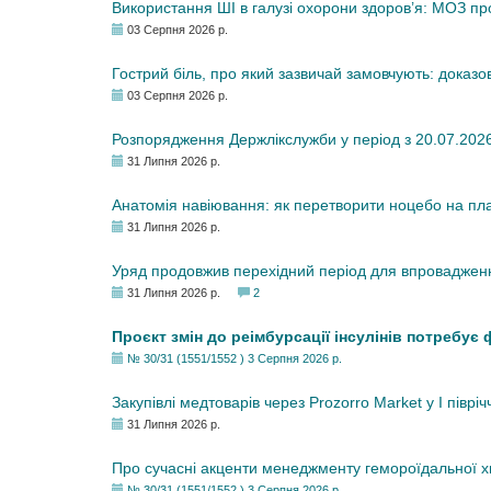
Використання ШІ в галузі охорони здоров’я: МОЗ п
03 Серпня 2026 р.
Гострий біль, про який зазвичай замовчують: доказо
03 Серпня 2026 р.
Розпорядження Держлікслужби у період з 20.07.2026 р
31 Липня 2026 р.
Анатомія навіювання: як перетворити ноцебо на плац
31 Липня 2026 р.
Уряд продовжив перехідний період для впровадженн
31 Липня 2026 р.
2
Проєкт змін до реімбурсації інсулінів потребує
№ 30/31 (1551/1552 ) 3 Серпня 2026 р.
Закупівлі медтоварів через Prozorro Market у I півріч
31 Липня 2026 р.
Про сучасні акценти менеджменту гемороїдальної 
№ 30/31 (1551/1552 ) 3 Серпня 2026 р.