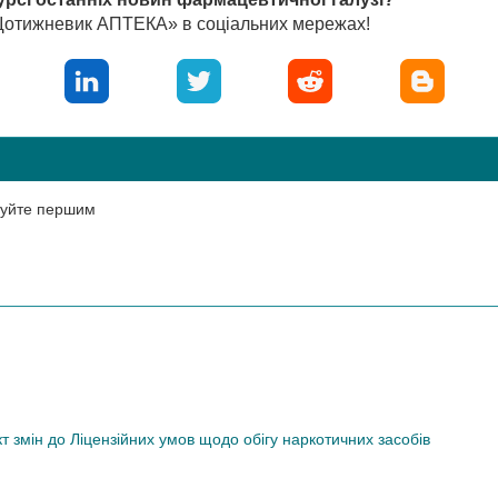
«Щотижневик АПТЕКА» в соціальних мережах!
нтуйте першим
змін до Ліцензійних умов щодо обігу наркотичних засобів