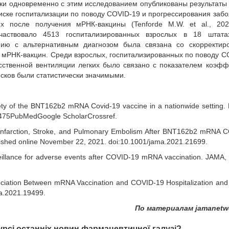
ски одновременно с этим исследованием опубликованы результаты 
иске госпитализации по поводу COVID-19 и прогрессирования заб
х после получения мРНК-вакцины (Tenforde M.W. et al., 2021
участвовало 4513 госпитализированных взрослых в 18 штат
нию с альтернативным диагнозом была связана со скорректир
 мРНК-вакцин. Среди взрослых, госпитализированных по поводу C
сственной вентиляции легких было связано с показателем коэф
исков были статистически значимыми.
ety of the BNT162b2 mRNA Covid-19 vaccine in a nationwide setting. 
475PubMedGoogle ScholarCrossref.
al Infarction, Stroke, and Pulmonary Embolism After BNT162b2 mRNA 
lished online November 22, 2021. doi:10.1001/jama.2021.21699.
eillance for adverse events after COVID-19 mRNA vaccination. JAMA, 
sociation Between mRNA Vaccination and COVID-19 Hospitalization and
ma.2021.19499.
По материалам jamanetw
урсі останніх новин фармацевтичної галузі?