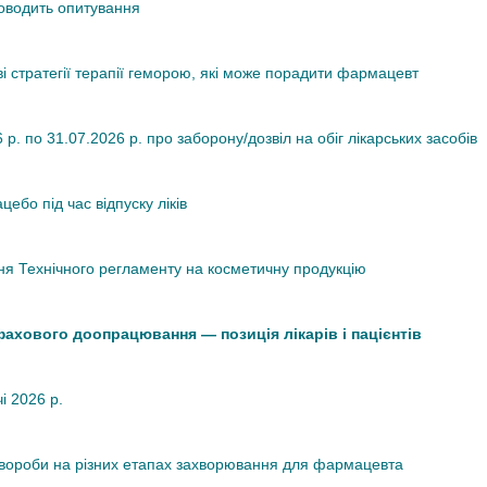
роводить опитування
ві стратегії терапії геморою, які може порадити фармацевт
. по 31.07.2026 р. про заборону/дозвіл на обіг лікарських засобів
ебо під час відпуску ліків
я Технічного регламенту на косметичну продукцію
 фахового доопрацювання — позиція лікарів і пацієнтів
чі 2026 р.
хвороби на різних етапах захворювання для фармацевта