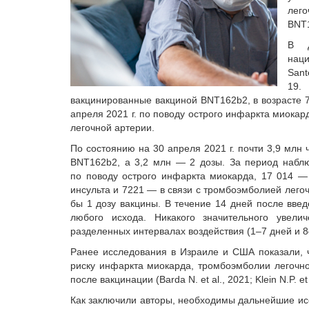
лего
BNT
В д
наци
Sant
19.
вакцинированные вакциной BNT162b2, в возрасте 75
апреля 2021 г. по поводу острого инфаркта миокар
легочной артерии.
По состоянию на 30 апреля 2021 г. почти 3,9 млн 
BNT162b2, а 3,2 млн — 2 дозы. За период наблю
по поводу острого инфаркта миокарда, 17 014 —
инсульта и 7221 — в связи с тромбоэмболией легочн
бы 1 дозу вакцины. В течение 14 дней после вве
любого исхода. Никакого значительного увели
разделенных интервалах воздействия (1–7 дней и 8
Ранее исследования в Израиле и США показали, 
риску инфаркта миокарда, тромбоэмболии легочно
после вакцинации (Barda N. et al., 2021; Klein N.P. et 
Как заключили авторы, необходимы дальнейшие ис