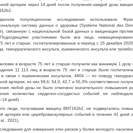
чной артерии через 14 дней после получения каждой дозы вакц
162b2.
анном популяционном исследовании использовали Фран
ональную систему данных о здоровье (Système National des Do
é), связанную с национальной базой данных о вакцинации проти
 Подходящими участниками были все лица, невакцинирован
 лет и старше, госпитализированные в период с 15 декабря 2020 
да, геморрагического инсульта, ишемического инсульта или тромб
человек в возрасте 75 лет и старше получили как минимум 1 дозу
дения 11 113 лиц в возрасте 75 лет и старше были госпитали
 в связи с ишемическим инсультом, 4804 — по поводу геморраг
ой артерии, из них 58,6; 54,0; 42,7 и 55,3% соответственно получ
дения любой дозы не было отмечено значительного повышения р
чения количества сердечно-сосудистых событий не наблюдал
–14 дней).
что люди, получавшие вакцину BNT162b2, не подвергались пов
й артерии или цереброваскулярных событий в течение 42 дней 
al., 2021).
следования для измерения этих рисков у более молодого населен