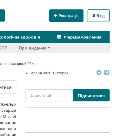
Реєстрація
Вхід
ологічне здоров’я
Фармзамовлення
БПР
Про видання
язи с вакциной Pfizer
4 Серпня 2026, Вівторок
итися
Підписатися
тяжелых
и старше
 M.J. et
едование
тмечено
оэмболии