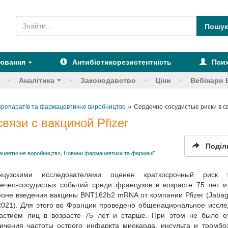
рювання
Антибіотикорезистентність
Псих
Аналітика
Законодавство
Ціни
Вебінари 
»
х препаратів та фармацевтичне виробництво
Сердечно-сосудистые риски в св
вязи с вакциной Pfizer
Поділ
мацевтичне виробництво
,
Новини фармацевтики та фармації
нцузскими исследователями оценен краткосрочный риск 
ечно-сосудистых событий среди французов в возрасте 75 лет 
оне введения вакцины BNT162b2 mRNA от компании Pfizer (Jabagi
 2021). Для этого во Франции проведено общенациональное иссл
частием лиц в возрасте 75 лет и старше. При этом не было о
ичения частоты острого инфаркта миокарда, инсульта и тромб