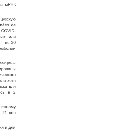
ины мРНК
цузскую
nnées de
в COVID-
ные или
г. по 30
оэмболии
 вакцины
зированы
ического
или хотя
иска для
ось в 2
ышенному
и 21 дня
ия и для