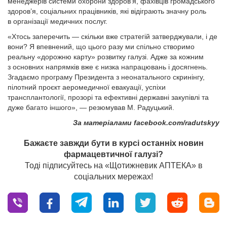
менеджерів системи охорони здоров’я, фахівців громадського
здоров’я, соціальних працівників, які відіграють значну роль
в організації медичних послуг.
«Хтось заперечить — скільки вже стратегій затверджували, і де
вони? Я впевнений, що цього разу ми спільно створимо
реальну «дорожню карту» розвитку галузі. Адже за кожним
з основних напрямків вже є низка напрацювань і досягнень.
Згадаємо програму Президента з неонатального скринінгу,
пілотний проєкт аеро­медичної евакуації, успіхи
трансплантології, прозорі та ефективні державні закупівлі та
дуже багато іншого», — резюмував М. Радуцький.
За матеріалами facebook.com/radutskyy
Бажаєте завжди бути в курсі останніх новин
фармацевтичної галузі?
Тоді підписуйтесь на «Щотижневик АПТЕКА» в
соціальних мережах!