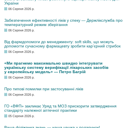
України
06 Серпня 2026 р.
Забезпечення ефективності ліків у спеку — Держлікслужба про
температурний режим зберігання
06 Серпня 2026 р.
Від фармдопомоги до менеджменту: soft skills, що можуть
допомогти сучасному фармацевту зробити кар’єрний стрибок
06 Серпня 2026 р.
«Ми прагнемо максимально швидко інтегрувати
українську систему верифікації лікарських засобів
у європейську модель» — Петро Багрій
06 Серпня 2026 р.
Про типові помилки при застосуванні ліків
06 Серпня 2026 р.
ГО «ВФП» закликає Уряд та МОЗ прискорити затвердження
стандарту належної аптечної практики
05 Серпня 2026 р.
Ваша філіжанка знань — наша чашка у подарунок!