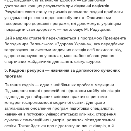
«Відповідальність за власне здоров’я — це запорука
досягнення кращих результатів при лікуванні пацієнтів.
Розуміння свого стану та ризиків допомагає людині приймати
усвідомлені рішення щодо способу життя. Фактично ми
говоримо про державні програми, які допоможуть українцям
покращити стан здоров’я», — наголошує М. Радуцький.
Цей напрям стратегії перекликається з програмою Президента
Володимира Зеленського «Здорова Україна», яка передбачає
запровадження системи медичних оглядів осіб похилого віку,
здорове харчування у школах, масштабне облаштування
спортивних майданчиків для занять фізкультурою.
5. Кадрові ресурси — навчання за допомогою сучасних
програм
Питання кадрів — одна з найбільших проблем медицини.
Підвищення якості професійної підготовки майбутніх лікарів
відповідно до найкращих світових практик сприятиме
конкурентоспроможності медичної освіти. Для цього
заплановане оновлення програм підготовки спеціалістів,
навчання в потужних університетських клініках, створення
сучасних симуляційних центрів, розвиток післядипломної
освіти. Також йдеться про підготовку не лише лікарів, а й