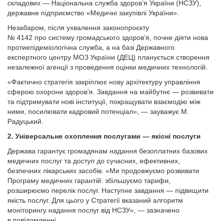
складових — Національна служба здоров’я України (НСЗУ),
державне підприємство «Медичні закупівлі України».
Незабаром, після ухвалення законопроєкту
№ 4142 про систему громадського здоров’я, почне діяти нова
протиепідеміологічна служба, а на базі Державного
експертного центру МОЗ України (ДЕЦ) планується створення
незалежної агенції з проведення оцінки медичних технологій.
«Фактично стратегія закріплює нову архітектуру управління
сферою охорони здоров’я. Завдання на майбутнє — розвивати
та підтримувати нові інституції, покращувати взаємодію між
ними, посилювати кадровий потенціал», — зауважує М.
Радуцький.
2. Універсальне охоплення послугами — якісні послуги
Держава гарантує громадянам надання безоплатних базових
медичних послуг та доступ до сучасних, ефективних,
безпечних лікарських засобів. «Ми продов­жуємо розвивати
Програму медичних гарантій: збільшуємо тарифи,
розширюємо перелік послуг. Наступне завдання — підвищити
якість послуг. Для цього у Стратегії вказаний алгоритм
моніторингу надання послуг від НСЗУ», — зазначено
в повідомленні.