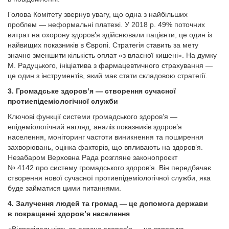
Голова Комітету звернув увагу, що одна з найбільших
проблем — неформальні платежі. У 2018 р. 49% поточних
витрат на охорону здоров’я здійснювали пацієнти, це один із
найвищих показників в Європі. Стратегія ставить за мету
значно зменшити кількість оплат «з власної кишені». На думку
М. Радуцького, ініціатива з фармацевтичного страхування —
це один з інструментів, який має стати складовою стратегії.
3. Громадське здоров’я — створення сучасної
протиепідеміологічної служби
Ключові функції системи громадського здоров’я —
епідеміологічний нагляд, аналіз показників здоров’я
населення, моніторинг частоти виникнення та поширення
захворювань, оцінка факторів, що впливають на здоров’я.
Незабаром Верховна Рада розгляне законопроєкт
№ 4142 про систему громадського здоров’я. Він передбачає
створення нової сучасної протиепідеміологічної служби, яка
буде займатися цими питаннями.
4. Залучення людей та громад — це допомога держави
в покращенні здоров’я населення