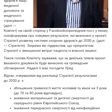
здоров’я нації,
медичної
допомоги та
медичного
страхування
(далі —
Комітет) на своїй сторінці у Facebookоприлюднив пост, у якому
поінформував про очікувані результати, які визначені у проєкті
Стратегії розвитку системи охорони здоров’я до 2030 р. (далі
— Стратегія). Зокрема він підкреслив, що пріоритетом
Стратегії є зменшення витрат пацієнта із власної кишені.
Також голова Комітету зауважив, що за декілька тижнів проєкт
вказаного документа буде винесено на громадське
обговорення. Надалі її має погодити Уряд.
Відтак, очікуваними від реалізації Стратегії результатами
до 2030 р. є:
збільшення тривалості життя чоловіків та жінок на 3 роки
(до 70 та 80 років відповідно),
зниження материнської та дитячої смертності до
середнього рівня Європейського Союзу,
зниження передчасної смертності від неінфекційних