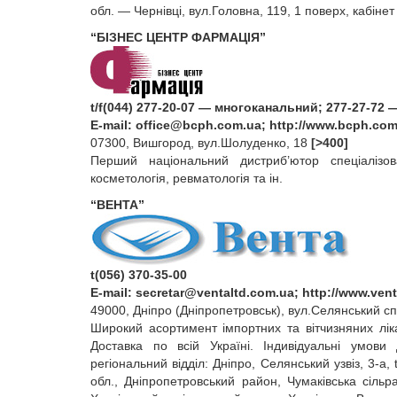
обл. — Чернівці, вул.Головна, 119, 1 поверх, кабінет 
“БІЗНЕС ЦЕНТР ФАРМАЦІЯ”
t/f(044) 277-20-07 — многоканальний; 277-27-72 
E‑mail:
office@bcph.com.ua
; http://www.bcph.com
07300, Вишгород, вул.Шолуденко, 18
[>400]
Перший національний дистриб’ютор спеціалізова
косметологія, ревматологія та ін.
“ВЕНТА”
t(056) 370-35-00
E‑mail:
secretar@ventaltd.com.ua
; http://www.ven
49000, Дніпро (Дніпропетровськ), вул.Селянський спу
Широкий асортимент імпортних та вітчизняних лік
Доставка по всій Україні. Індивідуальні умови 
регіональний відділ: Дніпро, Селянський узвіз, 3‑а
обл., Дніпропетровський район, Чумаківська сіль