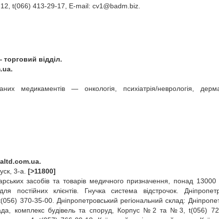
12, t(066) 413‑29‑17, E‑mail:
cv1@badm.biz
.
— торговий відділ.
.ua.
них медикаментів — онкологія, психіатрія/неврологія, дерма
taltd.com.ua.
ск, 3-а.
[>11800]
арських засобів та товарів медичного призначення, понад 13000 
для постійних клієнтів. Гнучка система відстрочок. Дніпропет
, t(056) 370‑35‑00. Дніпропетровський регіональний склад: Дніпропе
рада, комплекс будівель та споруд, Корпус №2 та №3, t(056) 72