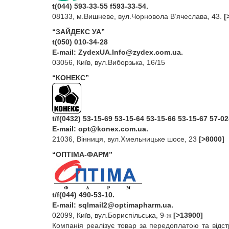
t(044) 593-33-55 f593-33-54.
08133, м.Вишневе, вул.Чорновола В’ячеслава, 43.
[
“ЗАЙДЕКС УА”
t(050) 010-34-28
E‑mail:
ZydexUA.Info@zydex.com.ua
.
03056, Київ, вул.Виборзька, 16/15
“КОНЕКС”
t/f(0432) 53-15-69 53-15-64 53-15-66 53-15-67 57-0
E‑mail:
opt@konex.com.ua
.
21036, Вінниця, вул.Хмельницьке шосе, 23
[>8000]
“ОПТІМА-ФАРМ”
t/f(044) 490-53-10.
E‑mail:
sqlmail2@optimapharm.ua
.
02099, Київ, вул.Бориспільська, 9-ж
[>13900]
Компанія реалізує товар за передоплатою та відс