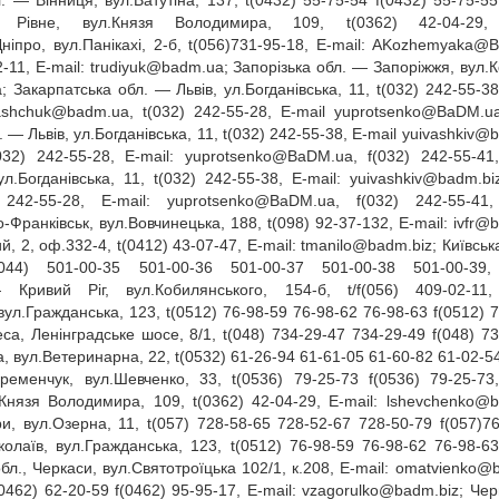
 — Вінниця, вул.Ватутіна, 137, t(0432) 55‑75‑54 f(0432) 55‑75‑55,
івне, вул.Князя Володимира, 109, t(0362) 42‑04‑29, 
іпро, вул.Панікахі, 2‑б, t(056)731‑95‑18, E‑mail:
AKozhemyaka@B
2‑11, E‑mail:
trudiyuk@badm.ua
; Запорізька обл. — Запоріжжя, вул.К
a
; Закарпатська обл. — Львів, ул.Богданівська, 11, t(032) 242‑55‑38
vashchuk@badm.ua
, t(032) 242‑55‑28, E‑mail
yuprotsenko@BaDM.u
. — Львів, ул.Богданівська, 11, t(032) 242‑55‑38, E‑mail
yuivashkiv@b
(032) 242‑55‑28, E‑mail:
yuprotsenko@BaDM.ua
, f(032) 242‑55‑41,
л.Богданівська, 11, t(032) 242‑55‑38, E‑mail:
yuivashkiv@badm.bi
 242‑55‑28, E‑mail:
yuprotsenko@BaDM.ua
, f(032) 242‑55‑41,
‑Франківськ, вул.Вовчинецька, 188, t(098) 92‑37‑132, E‑mail:
ivfr@
 2, оф.332‑4, t(0412) 43‑07‑47, E‑mail:
tmanilo@badm.biz
; Київсь
f(044) 501‑00‑35 501‑00‑36 501‑00‑37 501‑00‑38 501‑00‑39, 
ивий Ріг, вул.Кобилянського, 154‑б, t/f(056) 409‑02‑11, 
вул.Гражданська, 123, t(0512) 76‑98‑59 76‑98‑62 76‑98‑63 f(0512) 7
а, Ленінградське шосе, 8/1, t(048) 734‑29‑47 734‑29‑49 f(048) 73
, вул.Ветеринарна, 22, t(0532) 61‑26‑94 61‑61‑05 61‑60‑82 61‑02‑54
Кременчук, вул.Шевченко, 33, t(0536) 79‑25‑73 f(0536) 79‑25‑73,
 Князя Володимира, 109, t(0362) 42‑04‑29, E‑mail:
lshevchenko@b
и, вул.Озерна, 11, t(057) 728‑58‑65 728‑52‑67 728‑50‑79 f(057)76
олаїв, вул.Гражданська, 123, t(0512) 76‑98‑59 76‑98‑62 76‑98‑63
бл., Черкаси, вул.Святотроїцька 102/1, к.208, E‑mail:
omatvienko@
(0462) 62‑20‑59 f(0462) 95‑95‑17, E‑mail:
vzagorulko@badm.biz
; Чер