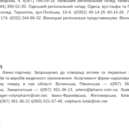
водська, 4, t(057) 766‑09‑18. Київський регіональний склад: Київсь
(044) 390‑52‑30. Одеський регіональний склад: Одеса, вул.Ільфа та 
склад: Тернопіль, вул.Поліська, 10‑б, t(0352) 40‑14‑25 40‑14‑26. Л
174, t(032) 244‑86‑32. Вінницьке регіональне представництво: Вінни
0]
й бізнес‑партнер. Запрошуємо до співпраці аптеки та лікувальні 
бів та виробів медичного призначення. Асортимент фірми нарахову
у товару в такі області: Волинська, Рівненська — t(067) 36
ка, Закарпатська — t(067) 361‑36‑13,
artem@lpharm.com.ua
; Льв
ager‑
volynpharm@ukr.net
; Івано‑Франківська, Житомирська, Киї
t(067) 361‑36‑21 t(050) 521‑67‑49,
volpharm.lutsk@ukr.net
.