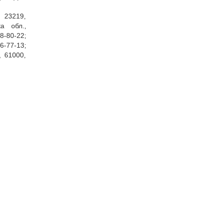
, 23219,
ка обл.,
8‑80‑22;
26‑77‑13;
, 61000,