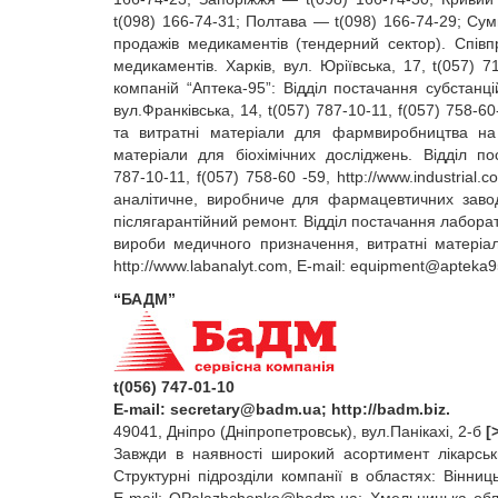
t(098) 166‑74‑31; Полтава — t(098) 166‑74‑29; Су
продажів медикаментів (тендерний сектор). Спів
медикаментів. Харків, вул. Юріївська, 17, t(057) 7
компаній “Аптека‑95”: Відділ постачання субстанц
вул.Франківська, 14, t(057) 787‑10‑11, f(057) 758‑60
та витратні матеріали для фармвиробництва на з
матеріали для біохімічних досліджень. Відділ по
787‑10‑11, f(057) 758‑60 ‑59, http://www.industrial.
аналітичне, виробниче для фармацевтичних завод
післягарантійний ремонт. Відділ постачання лабор
вироби медичного призначення, витратні матеріали
http://www.labanalyt.com, E‑mail:
equipment@apteka9
“БАДМ”
t(056) 747-01-10
E‑mail:
secretary@badm.ua
; http://badm.biz.
49041, Дніпро (Дніпропетровськ), вул.Панікахі, 2-б
[
Завжди в наявності широкий асортимент лікарськи
Структурні підрозділи компанії в областях: Вінниц