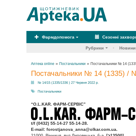
Фармдопомога
Сезонні захво
Рубрики
Новини
»
»
Аптека online
Постачальники
Постачальники № 14 (1335
Постачальники № 14 (1335) / 
№ 14/15 (1335/1336 ) 27 Червня 2022 р.
Постачальники
“O.L.KAR. ФАРМ-СЕРВІС”
t/f (0432) 55-14-27 55-14-28.
E‑mail:
forostjanova_anna@olkar.com.ua
.
21000, Вінниця, вул.Липовецька, 6-а.
[>13500]