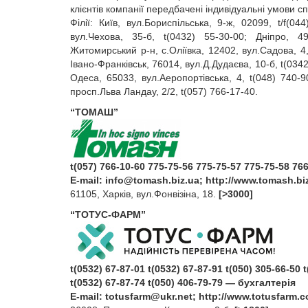
клієнтів компанії передбачені індивідуальні умови сп
Філії: Київ, вул.Бориспільська, 9‑ж, 02099, t/f(0
вул.Чехова, 35‑б, t(0432) 55‑30‑00; Дніпро, 49
Житомирський р‑н, с.Оліївка, 12402, вул.Садова, 4,
Івано‑Франківськ, 76014, вул.Д.Дудаєва, 10‑б, t(034
Одеса, 65033, вул.Аеропортівська, 4, t(048) 740‑9
просп.Льва Ландау, 2/2, t(057) 766‑17‑40.
“ТОМАШ”
t(057) 766-10-60 775-75-56 775-75-57 775-75-58 76
E‑mail:
info@tomash.biz.ua
; http://www.tomash.bi
61105, Харків, вул.Фонвізіна, 18.
[>3000]
“ТОТУС-ФАРМ”
t(0532) 67-87-01 t(0532) 67-87-91 t(050) 305-66-50
t(0532) 67-87-74 t(050) 406-79-79 — бухгалтерія
E‑mail:
totusfarm@ukr.net
; http://www.totusfarm.c