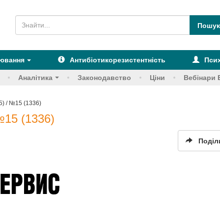
рювання
Антибіотикорезистентність
Псих
Аналітика
Законодавство
Ціни
Вебінари 
) / №15 (1336)
№15 (1336)
Поділ