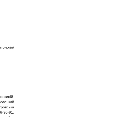
тологія/
позицій.
ровський
тровська
6‑90‑91.