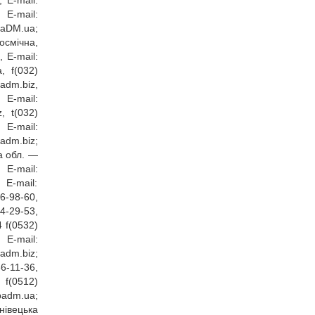
 E‑mail:
E‑mail:
aDM.ua
;
осмічна,
, E‑mail:
a
, f(032)
adm.biz
,
 E‑mail:
z
, t(032)
 E‑mail:
badm.biz
;
ка обл. —
E‑mail:
E‑mail:
6‑98‑60,
4‑29‑53,
 f(0532)
 E‑mail:
adm.biz
;
6‑11‑36,
 f(0512)
badm.ua
;
нівецька