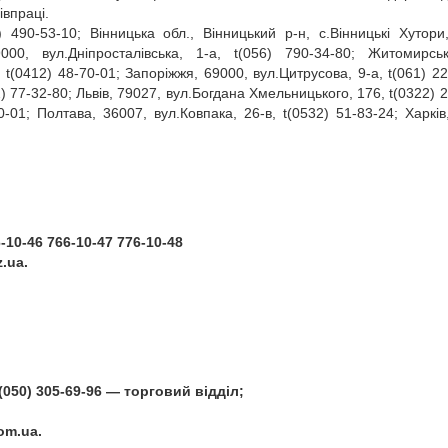
івпраці.
44) 490‑53‑10; Вінницька обл., Вінницький р‑н, с.Вінницькі Хутори
000, вул.Дніпросталівська, 1‑а, t(056) 790‑34‑80; Житомирсь
 t(0412) 48‑70‑01; Запоріжжя, 69000, вул.Цитрусова, 9‑а, t(061) 22
2) 77‑32‑80; Львів, 79027, вул.Богдана Хмельницького, 176, t(0322) 
0‑01; Полтава, 36007, вул.Ковпака, 26‑в, t(0532) 51‑83‑24; Харків
6-10-46 766-10-47 776-10-48
z.ua.
 t(050) 305-69-96 — торговий відділ;
om.ua.