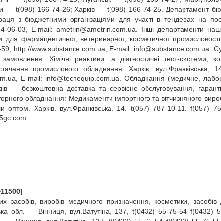
ми — t(098) 166‑74‑26; Харків — t(098) 166‑74‑25. Департамент б
праця з бюджетними організаціями для участі в тендерах на по
14‑06‑03, E‑mail:
ametrin@ametrin.com.ua
. Інші департаменти наш
ій для фармацевтичної, ветеринарної, косметичної промисловості:
‑59, http://www.substance.com.ua, E‑mail:
info@substance.com.ua
. С
амовлення. Хімічні реактиви та діагностичні тест‑системи, ко
стачання промислового обладнання: Харків, вул.Франківська, 14
com.ua, E‑mail:
info@techequip.com.ua
. Обладнання (медичне, лабо
ів — безкоштовна доставка та сервісне обслуговування, гарант
аторного обладнання: Медикаменти імпортного та вітчизняного виро
 оптом. Харків, вул.Франківська, 14, t(057) 787‑10‑11, f(057) 75
5gc.com
.
>11500]
х засобів, виробів медичного призначення, косметики, засобів 
ька обл. — Вінниця, вул.Ватутіна, 137, t(0432) 55‑75‑54 f(0432) 5