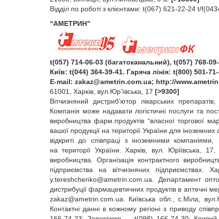
Відділ по роботі з клієнтами: t(067) 621‑22‑24 t/f(0
“АМЕТРИН”
t(057) 714-06-03 (багатоканальний), t(057) 768-09
Київ: t(044) 364-39-41. Гаряча лінія: t(800) 501-71-
E‑mail:
zakaz@ametrin.com.ua
; http://www.ametri
61001, Харків, вул.Юр’ївська, 17
[>9300]
Вітчизняний дистриб’ютор лікарських препаратів,
Компанія може надавати логістичні послуги та пост
виробництва фарм.продуктів “власної торгової мар
вашої продукції на території України для іноземни
відкриті до співпраці з іноземними компаніями,
на території України. Харків, вул. Юріївська, 17,
виробництва. Організація контрактного виробницт
підприємства на вітчизняних підприємствах. Хар
y.tereshchenko@ametrin.com.ua
. Департамент опто
дистрибуції фармацевтичних продуктів в аптечні мере
zakaz@ametrin.com.ua
. Київська обл., с.Міла, вул
Контактні данні в кожному регіоні з приводу спів
166‑74‑23; Запоріжжя — t(098) 166‑74‑30; Кривий