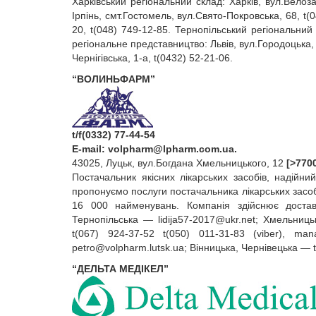
Харківський регіональний склад: Харків, вул.Велоза
Ірпінь, смт.Гостомель, вул.Свято‑Покровська, 68, t
20, t(048) 749‑12‑85. Тернопільський регіональний 
регіональне представництво: Львів, вул.Городоцька, 
Чернігівська, 1‑а, t(0432) 52‑21‑06.
“ВОЛИНЬФАРМ”
t/f(0332) 77-44-54
E‑mail:
volpharm@lpharm.com.ua
.
43025, Луцьк, вул.Богдана Хмельницького, 12
[>770
Постачальник якісних лікарських засобів, надійни
пропонуємо послуги постачальника лікарських засо
16 000 найменувань. Компанія здійснює доставк
Тернопільська — lidija57‑
2017@ukr.net
; Хмельниць
t(067) 924‑37‑52 t(050) 011‑31‑83 (viber), man
petro@volpharm.lutsk.ua
; Вінницька, Чернівецька — 
“ДЕЛЬТА МЕДІКЕЛ”