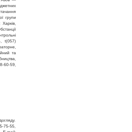
юджетних
стачання
ої групи
 Харків,
убстанції
нтрольні
, t(057)
раторне,
ійний та
бництва,
8‑60‑59,
догляду.
5‑75‑55,