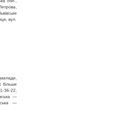
ка обл.,
Петрова,
ьвівське
ця, вул.
заклади,
є більше
1‑36‑22;
івська —
вська —