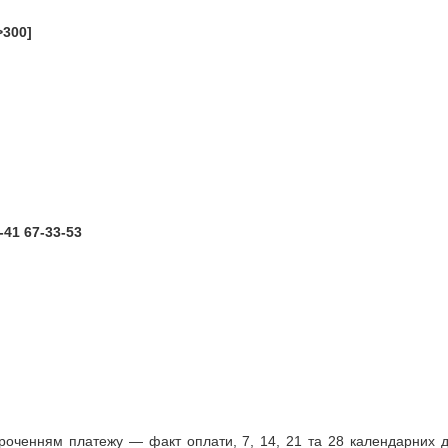
>300]
2-41 67-33-53
троченням платежу — факт оплати, 7, 14, 21 та 28 календарних д