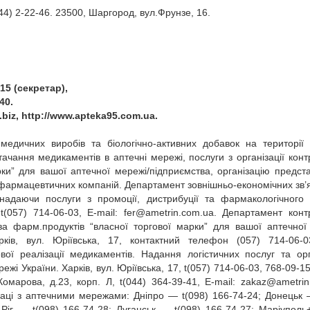
4344) 2‑22‑46. 23500, Шаргород, вул.Фрунзе, 16.
-15 (секретар),
40.
n.biz, http://www.apteka95.com.ua.
 медичних виробів та біологічно‑активних добавок на території 
ачання медикаментів в аптечні мережі, послуги з організації конт
ки” для вашої аптечної мережі/підприємства, організацію предст
х фармацевтичних компаній. Департамент зовнішньо‑економічних зв’я
 надаючи послуги з промоції, дистрибуції та фармакологічного
 t(057) 714‑06‑03, E‑mail:
fer@ametrin.com.ua
. Департамент конт
ва фарм.продуктів “власної торгової марки” для вашої аптечної
ків, вул. Юріївська, 17, контактний телефон (057) 714‑06‑03
вої реалізації медикаментів. Надання логістичних послуг та орг
жі України. Харків, вул. Юріївська, 17, t(057) 714‑06‑03, 768‑09‑15
.Комарова, д.23, корп. Л, t(044) 364‑39‑41, E‑mail:
zakaz@ametrin
праці з аптечними мережами: Дніпро — t(098) 166‑74‑24; Донецьк 
 Ріг — t(098) 166‑74‑28; Луганськ — t(098) 166‑74‑27; Маріупол