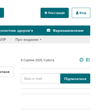
Реєстрація
Вхід
ологічне здоров’я
Фармзамовлення
БПР
Про видання
8 Серпня 2026, Субота
итися
Підписатися