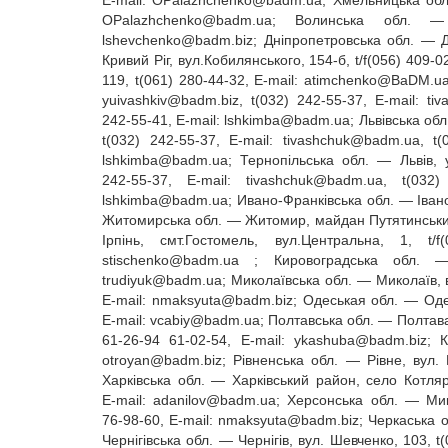
E‑mail:
OPalazhchenko@badm.ua
; Хмельницька обл.
OPalazhchenko@badm.ua
; Волинська обл. — Р
lshevchenko@badm.biz
; Дніпропетровська обл. — Дн
Кривий Ріг, вул.Кобилянського, 154‑б, t/f(056) 409‑0
119, t(061) 280‑44‑32, E‑mail:
atimchenko@BaDM.u
yuivashkiv@badm.biz
, t(032) 242‑55‑37, E‑mail:
ti
242‑55‑41, E‑mail:
lshkimba@badm.ua
; Львівська обл
t(032) 242‑55‑37, E‑mail:
tivashchuk@badm.ua
, t
lshkimba@badm.ua
; Тернопільська обл. — Львів, у
242‑55‑37, E‑mail:
tivashchuk@badm.ua
, t(032)
lshkimba@badm.ua
; Ивано‑Франківська обл. — Івано
Житомирська обл. — Житомир, майдан Путятинський,
Ірпінь, смт.Гостомель, вул.Центральна, 1, t/
stischenko@badm.ua
; Кировоградська обл. — Кр
trudiyuk@badm.ua
; Миколаївська обл. — Миколаїв, 
E‑mail:
nmaksyuta@badm.biz
; Одеськая обл. — Одес
E‑mail:
vcabiy@badm.ua
; Полтавська обл. — Полтава
61‑26‑94 61‑02‑54, E‑mail:
ykashuba@badm.biz
; 
otroyan@badm.biz
; Рівненська обл. — Рівне, вул.
Харківська обл. — Харківський район, село Котляр
E‑mail:
adanilov@badm.ua
; Херсонська обл. — Мик
76‑98‑60, E‑mail:
nmaksyuta@badm.biz
; Черкаська о
Чернігівська обл. — Чернігів, вул. Шевченко, 103, t