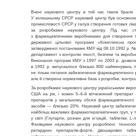
Вчені наукового центру в той час також брали 
У колишньому СРСР науковий центр був основною у
промисловості СРСР у галузі створення готових ліка
за розробками наукового центру. Під час ст
з фармацевтичними виробниками для створення т
державної цільової програми «Комплексна про
затвердженої постановами КМУ від 08.10.1992 р. №
департамент з контролю якості, безпеки та виробн
Виконання програм КМУ з 1997 по 2003 р. дозвол
в 1992 р. випускалося близько 800 найменувань л
не тільки питання забезпечення фармацевтичного
але й створена нормативна база з розробки, контрол
За розробками наукового центру українськими вироб
США на рік, і кожен 5–6-й вітчизняний препарат
препаратів у загальному обсязі фармацевтичного 
засобів — близько 20%. Науковий центр забезпеч
найбільш важливих фармакотерапевтичних груп, у 
у світі (Глутаргін, розчин для ін’єкцій, таблетки, L
Фахівцями наукового центру розроблені: техноло
ретардних препаратів-форте, двошарових таб