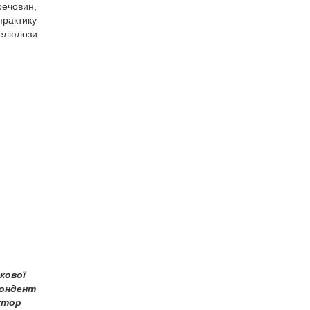
речовин,
практику
целюлози
кової
пондент
ктор