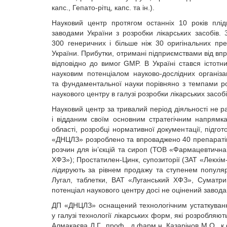
капс., Гепато-рітц, капс. та ін.).
Науковий центр протягом останніх 10 років плі
заводами України з розробки лікарських засобів
300 генеричних і більше ніж 30 оригінальних пр
України. Прибутки, отримані підприємствами від в
відповідно до вимог GMP. В Україні стався істот
науковим потенціалом науково-дослідних організа
та фундаментальної науки порівняно з темпами ро
наукового центру в галузі розробки лікарських зас
Науковий центр за тривалий період діяльності не р
і відданим своїм основним стратегічним напрямк
області, розробці нормативної документації, підго
«ДНЦЛЗ» розроблено та впроваджено 40 препаратів, 
розчин для ін’єкцій та сироп (ТОВ «Фармацевтична
ХФЗ»); Простатилен-Цинк, супозиторії (ЗАТ «Лекхім-
лідирують за рівнем продажу та ступенем популяр
Лугал, таблетки, ВАТ «Луганський ХФЗ», Суматрип
потенціал наукового центру досі не оцінений завод
ДП «ДНЦЛЗ» оснащений технологічним устаткуванн
у галузі технології лікарських форм, які розробляют
Алмакаєва Л.Г., проф., д.фарм.н. Казарінов М.О., 