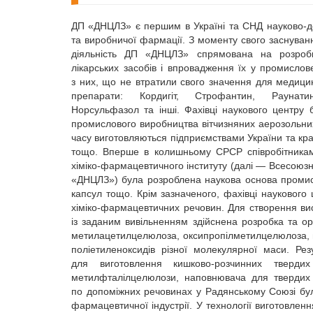
ДП «ДНЦЛЗ» є першим в Україні та СНД науково-до
та виробничої фармації. З моменту свого заснуванн
діяльність ДП «ДНЦЛЗ» спрямована на розробк
лікарських засобів і впровадження їх у промисло
з них, що не втратили свого значення для медицини
препарати: Кордигіт, Строфантин, Раунати
Норсульфазол та інші. Фахівці наукового центру
промислового виробництва вітчизняних аерозольних
часу виготовляються підприємствами України та краї
тощо. Вперше в колишньому СРСР співробітниками
хіміко-фармацевтичного інституту (далі — Всесоюзний
«ДНЦЛЗ») була розроблена наукова основа промисл
капсул тощо. Крім зазначеного, фахівці науковог
хіміко-фармацевтичних речовин. Для створення вис
із заданим вивільненням здійснена розробка та ор
метилацетилцелюлоза, оксипропілметилцелюлоза, 
поліетиленоксидів різної молекулярної маси. Ре
для виготовлення кишково-розчинних тверди
метилфталілцелюлози, наповнювача для твердих
по допоміжних речовинах у Радянському Союзі була
фармацевтичної індустрії. У технології виготовлен