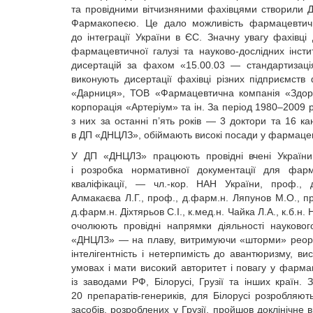
та провідними вітчизняними фахівцями створили 
Фармакопеєю. Це дало можливість фармацевтичн
до інтеграції України в ЄС. Значну увагу фахівці
фармацевтичної галузі та науково-дослідних інст
дисертацій за фахом «15.00.03 — стандартизація
виконують дисертації фахівці різних підприємс
«Дарниця», ТОВ «Фармацевтична компанія «Здор
корпорація «Артеріум» та ін. За період 1980–2009 р
з них за останні п’ять років — 3 доктори та 16 кан
в ДП «ДНЦЛЗ», обіймають високі посади у фармацев
У ДП «ДНЦЛЗ» працюють провідні вчені Украї­ни,
і розробка нормативної документації для фарм
кваліфікації, — чл.-кор. НАН України, проф., 
Алмакаєва Л.Г., проф., д.фарм.н. Ляпунов М.О., пр
д.фарм.н. Діхтярьов С.І., к.мед.н. Чайка Л.А., к.б.н.
очолюють провідні напрямки діяльності науков
«ДНЦЛЗ» — на плаву, витримуючи «шторми» реоргані
інтелігентність і нетерпимість до авантюризму, 
умовах і мати високий авторитет і повагу у фарма
із заводами РФ, Білорусі, Грузії та інших країн.
20 препаратів-генериків, для Білорусі розробляют
засобів, розроблених у Грузії, пройшов доклінічне в