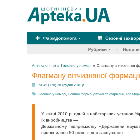
Фармдопомога
Сезонні захво
Рубрики
Новини
»
»
Аптека online
Головне у номері
Флагману вітчизняної ф
Флагману вітчизняної фармаці
№ 49 (770) 20 Грудня 2010 р.
Головне у номері
,
Новини фармацевтики та фармації
,
Топ Морі
У квітні 2010 р. одній з найстаріших установ Ук
їх виробництва —
Державному підприємству «Державний науков
виповнилося 90 років із дня заснування.