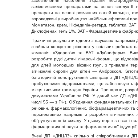
забезпечення населення України нестероїдни
залізовмісними препаратами на основі сполук ІІІ-
препарати на основі розчинних солей кальцію, фер
впроваджені у виробництво найбільш ефективні препа
Мометазон, крем, Ніфедипін-ретард, таблетки, ЗАТ
Диклофенак, гель 1%, ЗАТ «Фармацевтична фабрика 
Практичні результати одного з наукових напрямків
знайшли конкретне рішення у спільних роботах 
компанія «Здоров’я» та ВАТ «Лубнифарм». Вико
розробити рідкі дитячі лікарські форми, що відпові
для дітей молодших вікових груп, з тривалим тер
вітчизняні сиропи для дітей — Амброксол, Кетот
багаторічній конструктивній співпраці з ДП «ДНЦ
прибутковими підприємствами, що забезпечують ф
місця тисячам громадян України. Препарати, розро
документами України та РФ. У даний час ДП «ДНЦЛ
числі 55 — з РФ). Об’єднання фундаментальних і при
речовин, фармакологічних, біофармацевтичних та ф
перспективних напрямів з розробки вітчизняних 
обґрунтування їх складу. У цьому перш за все і по
фармацевтичної науки та фармацевтичної індустрії 
Вчені ДП «ДНЦЛЗ» спільно зі співробітниками ДП