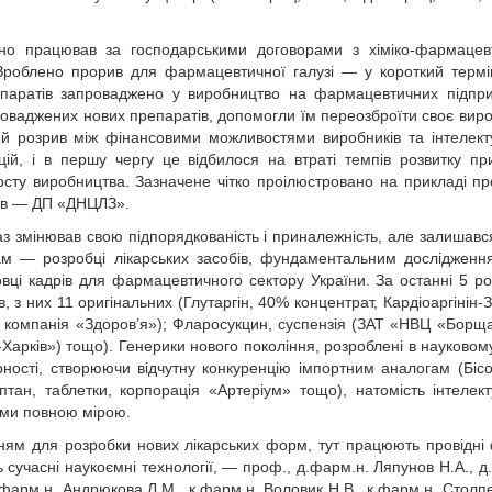
дно працював за господарськими договорами з хіміко-фармаце
. Зроблено прорив для фармацевтичної галузі — у короткий терм
епаратів запроваджено у виробництво на фармацевтичних підпр
проваджених нових препаратів, допомогли їм переозброїти своє вир
ний розрив між фінансовими можливостями виробників та інтелек
цій, і в першу чергу це відбилося на втраті темпів розвитку пр
сту виробництва. Зазначене чітко проілюстровано на прикладі пр
обів — ДП «ДНЦЛЗ».
аз змінював свою підпорядкованість і приналежність, але залишавс
ам — розробці лікарських засобів, фундаментальним дослідженн
товці кадрів для фармацевтичного сектору України. За останні 5 ро
з них 11 оригінальних (Глутаргін, 40% концентрат, Кардіоаргінін-З
 компанія «Здоров’я»); Фларосукцин, суспензія (ЗАТ «НВЦ «Борща
Харків») тощо). Генерики нового покоління, розроблені в науковому
ності, створюючи відчутну конкуренцію імпортним аналогам (Біс
тан, таблетки, корпорація «Артеріум» тощо), натомість інтелек
ами повною мірою.
ям для розробки нових лікарських форм, тут працюють провідні 
ь сучасні наукоємні технології, — проф., д.фарм.н. Ляпунов Н.А., д
к.фарм.н. Андрюкова Л.М., к.фарм.н. Воловик Н.В., к.фарм.н. Столп