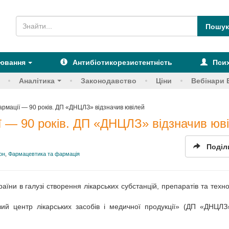
рювання
Антибіотикорезистентність
Псих
Аналітика
Законодавство
Ціни
Вебінари 
армації — 90 років. ДП «ДНЦЛЗ» відзначив ювілей
ї — 90 років. ДП «ДНЦЛЗ» відзначив юв
Поділ
он
,
Фармацевтика та фармація
раїни в галузі створення лікарських субстанцій, препаратів та техно
ий центр лікарських засобів і медичної продукції» (ДП «ДНЦЛ