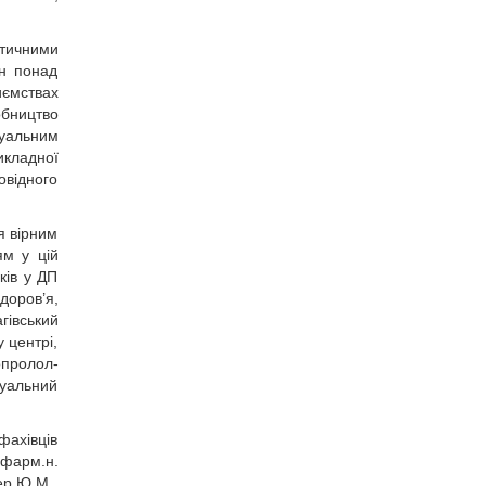
втичними
ін понад
иємствах
обництво
туальним
икладної
овідного
я вірним
ям у цій
ків у ДП
доров’я,
гівський
 центрі,
опролол-
туальний
фахівців
.фарм.н.
ер Ю.М.,