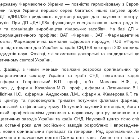
Державну Фармакопею України — повністю гармонізовану з Євро
ій галузі України першою серед багатьох інших галузей зроби
 ДП «ДНЦЛЗ» приділяють підготовці кадрів для наукового центру,
итутів. При ДП «ДНЦЛЗ» функціонує спеціалізована вчена рада із
 та організація виробництва лікарських засобів». На базі ДП
тв фармацевтичного профілю: ВАТ «Фармак», ЗАТ «Фармацевтич
ов’я», Фармацевтична компанія «Здоров’я народу», ТОВ «Фарма
р. підготовлено для України та країн СНД 68 докторів і 233 кандида
дидатів наук. Фахівці, які захистили докторські та кандидатські ди
тичному секторі України.
 фахівці, з чиїми іменами пов’язані розробки оригінальних пр
ацевтичного сектору України та країн СНД, підготовка кадрі
д.фарм.н. Георгієвський В.П., проф., д.б.н. Маслова Н.Ф., д
оф., д. фарм.н. Казарінов М.О., проф., д.фарм.н. Литвиненко В.І.
 Нікітіна Н.С., к.фарм.н. Андрюкова Л.М., к.фарм.н. Жемерова К.Г. та
ого центру та продовжують тримати потужний флагман фармац
зацій та фінансову кризу. Потужний науковий потенціал, його ст
високий професіоналізм дозволяють науковому центру виживати в 
цевтичних заводів України та країн СНД. Науковий центр тісно сп
 За останні роки для російських заводів розроблено і впровадже
ь новий оригінальний препарат та генерики. Ряд оригінальних лі
ивчення в науковому центрі (Сомна-рітц, капс., Адено-рітц, капс., 