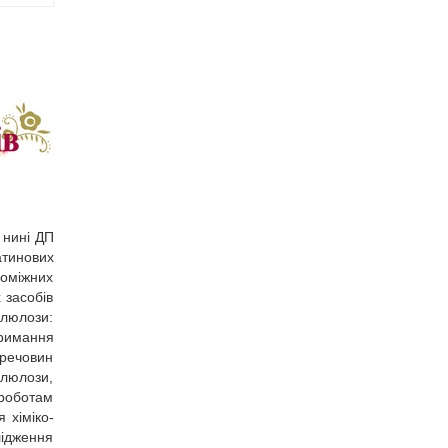
 нині ДП
атинових
поміжних
 засобів
елюлози:
тримання
 речовин
люлози,
роботам
 хіміко-
лідження