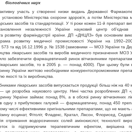
біологічних наук
активну участь у створенні низки видань Державної Фармакоп
становою Міністерства охорони здоров’я, а потім Міністерства 
рських засобів та стандартизації. У ті роки кожен 11-й препарат ви
ановлення незалежності України науковий центр об’єднав 
а розвитку фарміндустрії країни. ДП «ДНЦЛЗ» був основним ви
грама розвитку медичної промисловості України на 1992–200
 573 та від 16.12.1996 р. № 1538 (замовники — МОЗ України та Д
ицтва лікарських засобів та виробів медичного призначення МОЗ У
ило забезпечити фармацевтичний ринок вітчизняними препарата
ікарських засобів, то в 2005 р. — понад 4000). При цьому були 
 ринку України життєво необхідними конкурентоспроможними преп
ю якості та їх виробництва.
никами лікарських засобів випускається продукції більш ніж на 40 
 — це розробка наукового центру. Нині частка розроблених ДП
ринку України займає понад 8%, а в обсязі ринку вітчизняних лі
ив одну з прибуткових галузей — фармацевтичну, понад 450 пре
тому числі ефективними оригінальними препаратами, що не мають 
-лізину есцинат, Фітоліт, Фладекс, Кратал, Ліксон, Флорисед, Седавіт
гія отримання водорозчинних солей амінокислот, технології вир
леток із підтримуючим терапевтичним ефектом, вирішена п