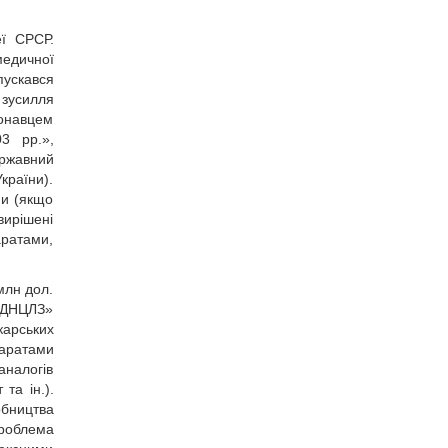
еї СРСР.
медичної
пускався
зусилля
конавцем
3 рр.»,
ержавний
країни).
ми (якщо
вирішені
аратами,
млн дол.
 «ДНЦЛЗ»
карських
паратами
аналогів
 та ін.).
обництва
роблема