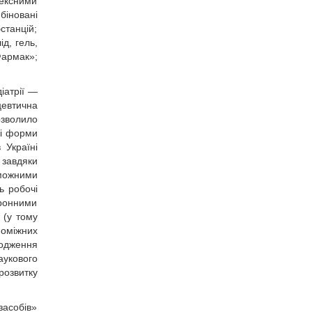
ексними
біновані
станцій;
д, гель,
Фармак»;
іатрії —
цевтична
зволило
кі форми
 Україні
 завдяки
оможними
ь робочі
оронними
 (у тому
поміжних
водження
аукового
розвитку
засобів»