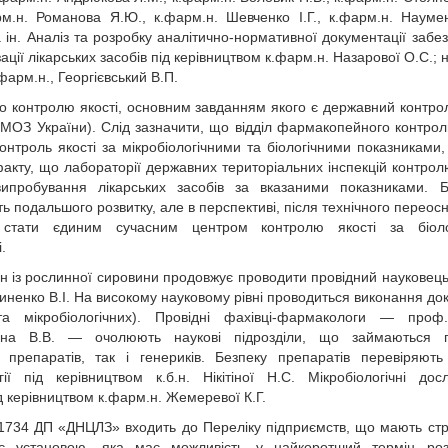
рм.н. Романова Я.Ю., к.фарм.н. Шевченко І.Г., к.фарм.н. Наумен
а ін. Аналіз та розробку аналітично-нормативної документації забе
зації лікарських засобів під керівництвом к.фарм.н. Назарової О.С.;
фарм.н., Георгієвський В.П.
о контролю якості, основним завданням якого є державний контрол
ї МОЗ Україн­и). Слід зазначити, що відділ фармакопейного контрол
онтроль якості за мікробіологічними та біологічними показниками,
акту, що лабораторії державних територіальних інспекцій контролю
пробування лікарських засобів за вказаними показниками. Біо
ть подальшого розвитку, але в перспективі, після технічного перео
стати єдиним сучасним центром контролю якості за біоло
.
ин із рослинної сировини продовжує проводити провідний науковець 
виненко В.І. На високому науковому рівні проводиться виконання док
та мікробіологічних). Провідні фахівці-фармакологи — проф.
ібіна В.В. — очолюють наукові підрозділи, що займаються 
препаратів, так і генериків. Безпеку препаратів перевіряють
ії під керівництвом к.б.н. Нікітіної Н.С. Мікробіологічні дос
ід керівництвом к.фарм.н. Жемеревої К.Г.
 1734 ДП «ДНЦЛЗ» входить до Переліку підприємств, що мають стр
є установою, яка має можливість у найкоротший термін роз