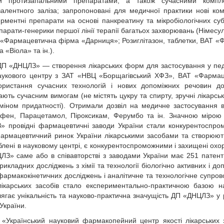
ми протизапальними препаратами, а також сучасними компл
валентного заліза; запропоновані для медичної практики нові ком
ментні препарати на основі панкреатину та мікробіологічних суб
рати-генерики першої лінії терапії багатьох захворювань (Німесулі
 «Фармацевтична фірма «Дарниця»; Розиглітазон, таблетки, ВАТ «
«Віола» та ін.).
 ДП «ДНЦЛЗ» — створення лікарських форм для застосування у пед
наукового центру з ЗАТ «НВЦ «Борщагівський ХФЗ», ВАТ «Фарма
ристання сучасних технологій і нових допоміжних речовин до
дають сучасним вимогам (не містять цукру та спирту, зручні лікарсь
міном придатності). Отримали дозвіл на медичне застосування в
ифен, Парацетамол, Піроксикам, Ферумбо та ін. Значною мірою
ЛЗ» провідні фармацевтичні заводи України стали конкурентоспр
армацевтичний ринок України лікарськими засобами та створюют
блені в науковому центрі, є конкурентоспроможними і захищені ох
З» саме або в співавторстві з заводами України має 251 патент
кладних досліджень з хімії та технології біологічно активних і до
армакокінетичних досліджень і аналітичне та технологічне супро
лікарських засобів стало експериментально-практичною базою н
лягає унікальність та науково-практична значущість ДП «ДНЦЛЗ» у 
України.
 «Український науковий фармакопейний центр якості лікарських 