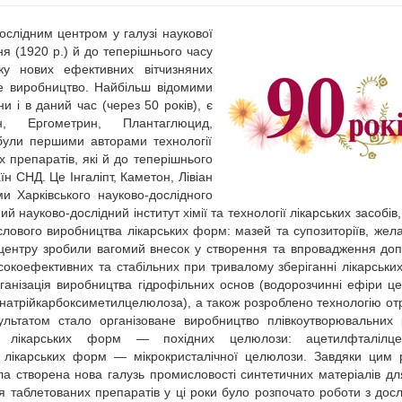
слідним центром у галузі наукової
я (1920 р.) й до теперішнього часу
у нових ефективних вітчизняних
ве виробництво. Найбільш відомими
 і в даний час (через 50 років), є
н, Ергометрин, Плантаглюцид,
 були першими авторами технології
 препаратів, які й до теперішнього
н СНД. Це Інгаліпт, Каметон, Лівіан
 Харківського науково-дослідного
 науково-дослідний інститут хімії та технології лікарських засобів,
ового виробництва лікарських форм: мазей та супозиторіїв, жел
о центру зробили вагомий внесок у створення та впровадження до
окоефективних та стабільних при тривалому зберіганні лікарських
ганізація виробництва гідрофільних основ (водорозчинні ефіри ц
натрійкарбоксиметилцелюлоза), а також розроблено технологію о
зультатом стало організоване виробництво плівкоутворювальних
х лікарських форм — похідних целюлози: ацетилфталілце
 лікарських форм — мікрокристалічної целюлози. Завдяки цим 
 створена нова галузь промисловості синтетичних матеріалів для
ня таблетованих препаратів у ці роки було розпочато роботи з дос