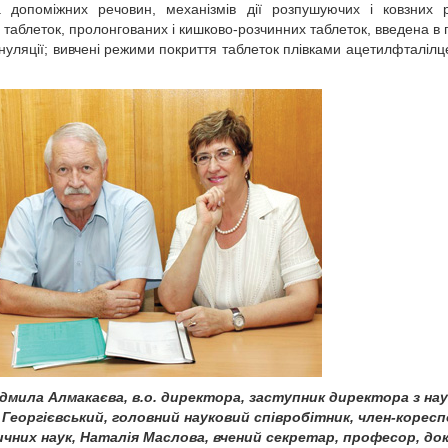
а допоміжних речовин, механізмів дії розпушуючих і ковзних 
 таблеток, пролонгованих і кишково-розчинних таблеток, введена в 
ануляції; вивчені режими покриття таблеток плівками ацетилфталіл
дмила Алмакаєва, в.о. директора, заступник директора з нау
Георгієвський, головний науковий співробітник, член-корес
чних наук, Наталія Маслова, вчений секретар, професор, до