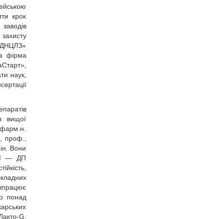
пейською
ти крок
 заводів
 захисту
 «ДНЦЛЗ»
на фірма
Старт»,
ти наук,
сертації
епаратів
в вищої
.фарм.н.
, проф.,
 ін. Вони
ії — ДП
ійкість,
складних
івпрацює
но понад
карських
Лакто-G,