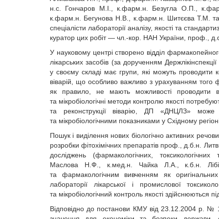
н.с. Гончаров М.І., к.фарм.н. Безугла О.П., к.фа
к.фарм.н. Бегунова Н.В., к.фарм.н. Шитєєва Т.М. т
спеціалісти лабораторії аналізу, якості та стандарти
куратор цих робіт — чл.-кор. НАН України, проф., д.
У науковому центрі створено відділ фармакопейног
лікарських засобів (за дорученням Держлікінспекці
у своєму складі має групи, які можуть проводити к
віварій, що особливо важливо з урахуванням того ф
як правило, не мають можливості проводити ви
та мікробіологічні методи контролю якості потребую
та реконструкції віварію, ДП «ДНЦЛЗ» може 
та мікробіологічними показниками у Східному регіоні
Пошук і виділення нових біологічно активних речов
розробки фітохімічних препаратів проф., д.б.н. Лит
досліджень (фармакологічних, токсикологічних 
Маслова Н.Ф., к.мед.н. Чайка Л.А., к.б.н. Л
та фармакологічним вивченням як оригінальних 
лабораторії лікарської і промислової токсиколог
та мікробіологічний контроль якості здійснюються п
Відповідно до постанови КМУ від 23.12.2004 р. №
значення для економіки та безпеки держави, 