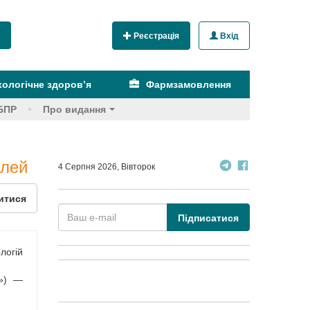
Реєстрація
Вхід
ологічне здоров’я
Фармзамовлення
БПР
Про видання
ілей
4 Серпня 2026, Вівторок
итися
Підписатися
логій
З») —