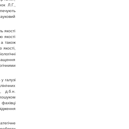
ок Л.Г.,
зпечують
 науковий
ь якості
ю якості
 а також
 якості,
логічні
снащення
гічними
у галузі
лінічних
, д.б.н.
пошуком
 фахівці
лідження
атегічне
робляти