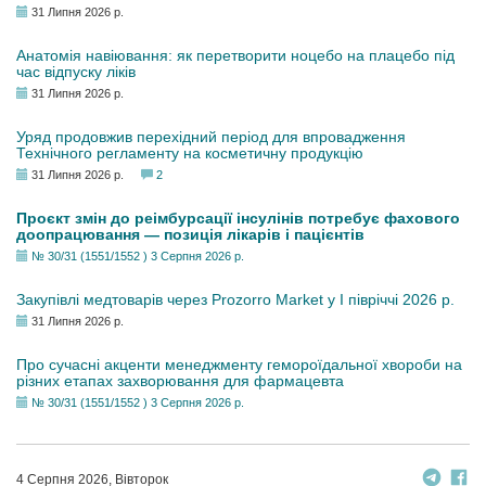
31 Липня 2026 р.
Анатомія навіювання: як перетворити ноцебо на плацебо під
час відпуску ліків
31 Липня 2026 р.
Уряд продовжив перехідний період для впровадження
Технічного регламенту на косметичну продукцію
31 Липня 2026 р.
2
Проєкт змін до реімбурсації інсулінів потребує фахового
доопрацювання — позиція лікарів і пацієнтів
№ 30/31 (1551/1552 ) 3 Серпня 2026 р.
Закупівлі медтоварів через Prozorro Market у I півріччі 2026 р.
31 Липня 2026 р.
Про сучасні акценти менеджменту гемороїдальної хвороби на
різних етапах захворювання для фармацевта
№ 30/31 (1551/1552 ) 3 Серпня 2026 р.
4 Серпня 2026, Вівторок