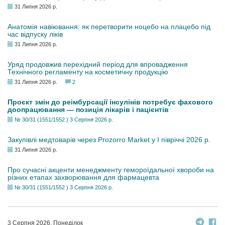
31 Липня 2026 р.
Анатомія навіювання: як перетворити ноцебо на плацебо під
час відпуску ліків
31 Липня 2026 р.
Уряд продовжив перехідний період для впровадження
Технічного регламенту на косметичну продукцію
31 Липня 2026 р.
2
Проєкт змін до реімбурсації інсулінів потребує фахового
доопрацювання — позиція лікарів і пацієнтів
№ 30/31 (1551/1552 ) 3 Серпня 2026 р.
Закупівлі медтоварів через Prozorro Market у I півріччі 2026 р.
31 Липня 2026 р.
Про сучасні акценти менеджменту гемороїдальної хвороби на
різних етапах захворювання для фармацевта
№ 30/31 (1551/1552 ) 3 Серпня 2026 р.
3 Серпня 2026, Понеділок