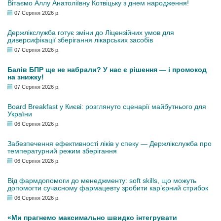
Вітаємо Аллу Анатоліївну Котвіцьку з днем народження!
07 Серпня 2026 р.
Держлікслужба готує зміни до Ліцензійних умов для
диверсифікації зберігання лікарських засобів
07 Серпня 2026 р.
Балів БПР ще не набрали? У нас є рішення — і промокод
на знижку!
07 Серпня 2026 р.
Board Breakfast у Києві: розглянуто сценарії майбутнього для
України
06 Серпня 2026 р.
Забезпечення ефективності ліків у спеку — Держлікслужба про
температурний режим зберігання
06 Серпня 2026 р.
Від фармдопомоги до менеджменту: soft skills, що можуть
допомогти сучасному фармацевту зробити кар’єрний стрибок
06 Серпня 2026 р.
«Ми прагнемо максимально швидко інтегрувати