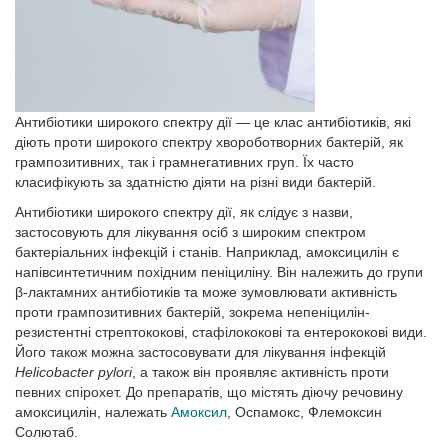
Антибіотики широкого спектру дії — це клас антибіотиків, які
діють проти широкого спектру хвороботворних бактерій, як
грампозитивних, так і грамнегативних груп. Їх часто
класифікують за здатністю діяти на різні види бактерій.
Антибіотики широкого спектру дії, як слідує з назви,
застосовують для лікування осіб з широким спектром
бактеріальних інфекцій і станів. Наприклад, амоксицилін є
напівсинтетичним похідним пеніциліну. Він належить до групи
β-лактамних антибіотиків та може зумовлювати активність
проти грампозитивних бактерій, зокрема непеніцилін-
резистентні стрептококові, стафілококові та ентерококові види.
Його також можна застосовувати для лікування інфекцій
Helicobacter pylori
, а також він проявляє активність проти
певних спірохет. До препаратів, що містять діючу речовину
амоксицилін, належать
Амоксил
, Оспамокс, Флемоксин
Солютаб.