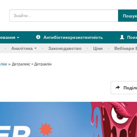
рювання
Антибіотикорезистентність
Псих
Аналітика
Законодавство
Ціни
Вебінари 
»
 ліки
Детралекс + Детраклін
Поділ