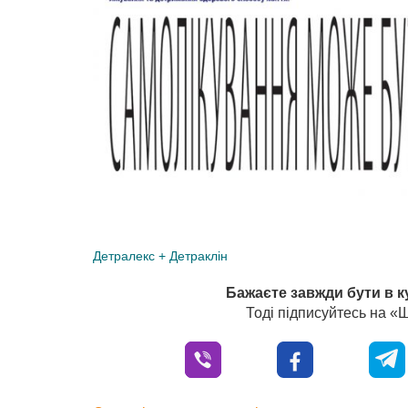
Детралекс + Детраклін
Бажаєте завжди бути в к
Тоді підписуйтесь на 