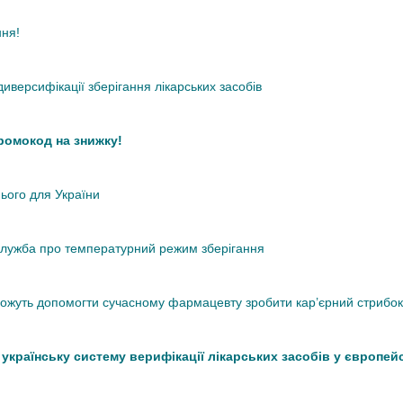
ння!
иверсифікації зберігання лікарських засобів
промокод на знижку!
нього для України
кслужба про температурний режим зберігання
 можуть допомогти сучасному фармацевту зробити кар’єрний стрибок
країнську систему верифікації лікарських засобів у європей