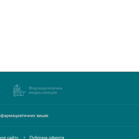
а фармацевтичних вишів.
ння сайту
Публічна оферта