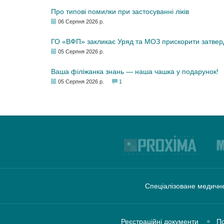
Про типові помилки при застосуванні ліків
06 Серпня 2026 р.
ГО «ВФП» закликає Уряд та МОЗ прискорити затвер
05 Серпня 2026 р.
Ваша філіжанка знань — наша чашка у подарунок!
05 Серпня 2026 р.
1
Спеціалізоване медичне
Реєстраційні документи
По