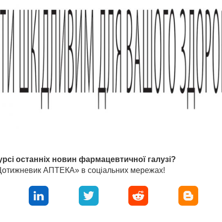
урсі останніх новин фармацевтичної галузі?
«Щотижневик АПТЕКА» в соціальних мережах!