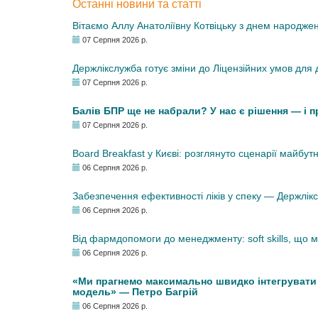
Останні новини та статті
Вітаємо Аллу Анатоліївну Котвіцьку з днем народже
07 Серпня 2026 р.
Держлікслужба готує зміни до Ліцензійних умов для д
07 Серпня 2026 р.
Балів БПР ще не набрали? У нас є рішення — і 
07 Серпня 2026 р.
Board Breakfast у Києві: розглянуто сценарії майбут
06 Серпня 2026 р.
Забезпечення ефективності ліків у спеку — Держлі
06 Серпня 2026 р.
Від фармдопомоги до менеджменту: soft skills, що
06 Серпня 2026 р.
«Ми прагнемо максимально швидко інтегрувати у
модель» — Петро Багрій
06 Серпня 2026 р.