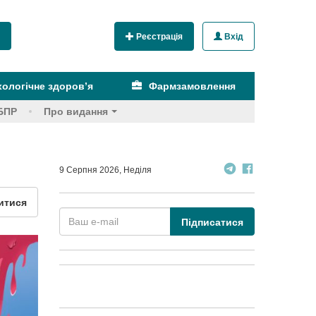
Реєстрація
Вхід
ологічне здоров’я
Фармзамовлення
БПР
Про видання
9 Серпня 2026, Неділя
итися
Підписатися