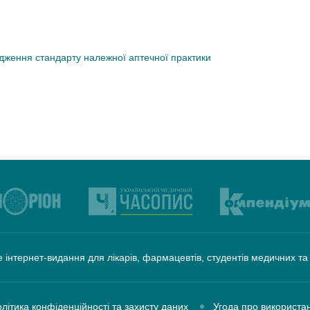
дження стандарту належної аптечної практики
 інтернет-видання для лікарів, фармацевтів, студентів медичних т
літика конфіденційності та захисту даних
Угода про використа