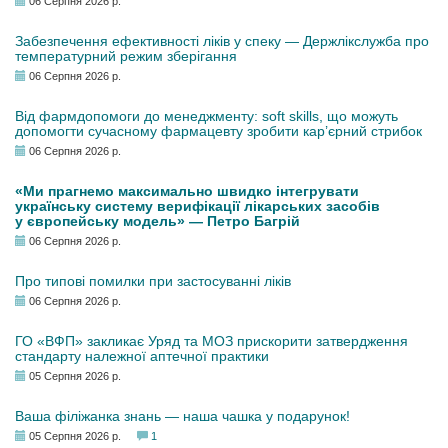
06 Серпня 2026 р.
Забезпечення ефективності ліків у спеку — Держлікслужба про
температурний режим зберігання
06 Серпня 2026 р.
Від фармдопомоги до менеджменту: soft skills, що можуть
допомогти сучасному фармацевту зробити кар’єрний стрибок
06 Серпня 2026 р.
«Ми прагнемо максимально швидко інтегрувати
українську систему верифікації лікарських засобів
у європейську модель» — Петро Багрій
06 Серпня 2026 р.
Про типові помилки при застосуванні ліків
06 Серпня 2026 р.
ГО «ВФП» закликає Уряд та МОЗ прискорити затвердження
стандарту належної аптечної практики
05 Серпня 2026 р.
Ваша філіжанка знань — наша чашка у подарунок!
05 Серпня 2026 р.
1