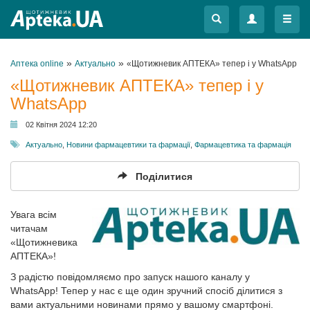
Меню
Меню
»
»
Аптека online
Актуально
«Щотижневик АПТЕКА» тепер і у WhatsApp
«Щотижневик АПТЕКА» тепер і у
WhatsApp
02 Квітня 2024 12:20
Актуально
,
Новини фармацевтики та фармації
,
Фармацевтика та фармація
Поділитися
Увага всім
читачам
«Щотижневика
АПТЕКА»!
З радістю повідомляємо про запуск нашого каналу у
WhatsApp! Тепер у нас є ще один зручний спосіб ділитися з
вами актуальними новинами прямо у вашому смартфоні.