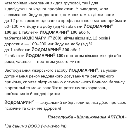
категоріями населення як для групової, так і для
індивідуальної йодної профілактики. У випадках, коли
споживання йоду недостатнє, немовлятам та дітям віком
до 12 років рекомендовано з профілактичною метою приймати
®
50–100 мкг йоду на добу (від ½ таблетки
ЙОДОМАРИН
®
100
до 1 таблетки
ЙОДОМАРИН
100
або ½
®
таблетки
ЙОДОМАРИН
200
), дітям віком від 12 років і
дорослим — 100–200 мкг йоду на добу (від ½
®
до 1 таблетки
ЙОДОМАРИН
200
або 1–
®
2 таблетки
ЙОДОМАРИН
100
) протягом кількох місяців або
років, частіше — протягом усього життя.
®
Застосування лікарського засобу
ЙОДОМАРИН
,
за умови
дотримання рекомендованого дозування та регулярного
прийому, сприяє підтриманню оптимального йодного балансу
в організмі та може запобігати розвитку захворювань,
пов’язаних із йододефіцитом.
®
ЙОДОМАРИН
— актуальний вибір людини, яка дбає про своє
психічне та фізичне здоров’я!
Пресслужба «Щотижневика АПТЕКА»
1
За даними ВООЗ (www.who.int).