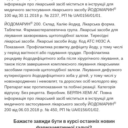
інформація про лікарський засіб міститься в інструкції для
®
медичного застосування лікарського засобу ЙОДОМАРИН
100 від 30.11.2018 р. № 2237, РП № UA/0156/01/01.
®
ЙОДОМАРИН
200. Склад. Калію йодид. Лікарська форма.
Таблетки. Фармакотерапевтична група. Лікарські засоби для
лікування захворювань щитоподібної залози. Тиреоїдні
лікарські засоби. Лікарські засоби йоду. Код АТС Н03С А.
Показання. Профілактика розвитку дефіциту йоду, у тому числі
у період вагітності або годування груддю. Профілактика
рецидиву йододефіцитного зоба після хірургічного лікування, а
також після завершення комплексного лікування лікарськими
засобами гормонів щитоподібної залози. Лікування дифузного
еутиреоїдного йододефіцитного зоба у дітей, у тому числі у
новонароджених і немовлят, та дорослих осіб молодого віку.
Препарат має протипоказання та побічні реакції. Категорія
відпуску. Без рецепта. Виробник. БЕРЛІН-ХЕМІ АГ. Повна
інформація про лікарський засіб міститься в інструкції для
®
медичного застосування лікарського засобу ЙОДОМАРИН
200 від 06.03.2018 р. № 450, РП № UA/0156/01/02.
Бажаєте завжди бути в курсі останніх новин
фармацевтичної галузі?