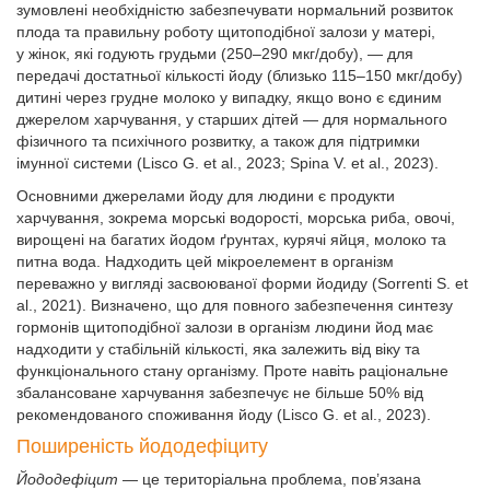
зумовлені необхідністю забезпечувати нормальний розвиток
плода та правильну роботу щитоподібної залози у матері,
у жінок, які годують грудьми (250–290 мкг/добу), — для
передачі достатньої кількості йоду (близько 115–150 мкг/добу)
дитині через грудне молоко у випадку, якщо воно є єдиним
джерелом харчування, у старших дітей — для нормального
фізичного та психічного розвитку, а також для підтримки
імунної системи (Lisco G. et al., 2023; Spina V. et al., 2023).
Основними джерелами йоду для людини є продукти
харчування, зокрема морські водорості, морська риба, овочі,
вирощені на багатих йодом ґрунтах, курячі яйця, молоко та
питна вода. Надходить цей мікроелемент в організм
переважно у вигляді засвоюваної форми йодиду (Sorrenti S. et
al., 2021). Визначено, що для повного забезпечення синтезу
гормонів щитоподібної залози в організм людини йод має
надходити у стабільній кількості, яка залежить від віку та
функціонального стану організму. Проте навіть раціональне
збалансоване харчування забезпечує не більше 50% від
рекомендованого споживання йоду (Lisco G. et al., 2023).
Поширеність йододефіциту
Йододефіцит
— це територіальна проблема, пов’язана