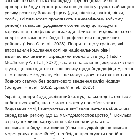
засобів, що містять калію йодид), групові (призначення
препаратів йоду під контролем спеціалістів у групах найвищого
ризику розвитку йододефіциту (діти, підлітки, вагітні, жінки,
особи, які тимчасово проживають в ендемічному зобному
регіоні)) та масові (додавання солей йоду до продуктів
харчування) профілактичні заходи. Вживання йодованої солі є
«наріжним каменем» йодної профілактики в ендемічних
районах (Lisco G. et al., 2023). Попри те, що у країнах, які
впровадили йодування солі на національному рівні,
відмічається значне покращення йодного статусу (Hatch-
McChesney A. et al., 2022), частина населення, зокрема чутливі
групи, що знаходяться в зоні ризику щодо йододефіциту, навіть
ті, хто вживає йодовану сіль, не можуть досягати адекватного
йодного статусу без додаткового введення калію йодиду
(Soriguer F. et al., 2012; Spina V. et al., 2023).
Україна, попри йододефіцитний статус, на сьогодні є однією з
небагатьох країн, що не мають закону про обов’язкове
йодування солі, і використання якої залишається найнижчим
1
серед країн регіону (до 15 мг/кг/домогосподарство)
. Оскільки
за рахунок лише харчування забезпечити достатнє
споживання йоду неможливо (більшість українців не вживає
1
морепродукти постійно
), необхідно пропагувати постійне