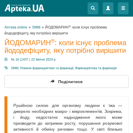
Меню
Меню
»
»
®
Аптека online
SMM
ЙОДОМАРИН
: коли існує проблема
йододефіциту, яку потрібно вирішити
®
ЙОДОМАРИН
: коли існує проблема
йододефіциту, яку потрібно вирішити
№ 16 (1437 ) 22 Квітня 2024 р.
SMM
,
Новини фармацевтики та фармації
,
Фармацевтика та фармація
Поділитися
Рушійною силою для організму людини є їжа —
джерело необхідних макро- і мікроелементів. Зокрема,
і йоду, недостатнє надходження якого може
призводити до затримки росту, порушення розумової
активності й обміну речовин тощо. У світі близько