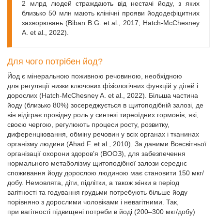
2 млрд людей страждають від нестачі йоду, з яких
близько 50 млн мають клінічні прояви йододефіцитних
захворювань (Biban B.G. et al., 2017; Hatch-McChesney
A. et al., 2022).
Для чого потрібен йод?
Йод є мінеральною поживною речовиною, необхідною
для регуляції низки ключових фізіологічних функцій у дітей і
дорослих (Hatch-McChesney A. et al., 2022). Більша частина
йоду (близько 80%) зосереджується в щитоподібній залозі, де
він відіграє провідну роль у синтезі тиреоїдних гормонів, які,
своєю чергою, регулюють процеси росту, розвитку,
диференціювання, обміну речовин у всіх органах і тканинах
організму людини (Ahad F. et al., 2010). За даними Всесвітньої
організації охорони здоров’я (ВООЗ), для забезпечення
нормального метаболізму щитоподібної залози середнє
споживання йоду дорослою людиною має становити 150 мкг/
добу. Немовлята, діти, підлітки, а також жінки в період
вагітності та годування грудьми потребують більше йоду
порівняно з дорослими чоловіками і невагітними. Так,
при вагітності підвищені потреби в йоді (200–300 мкг/добу)