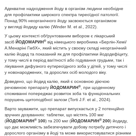
Адекватне надходження йоду в організм людини необхідне
для профілактики широкого спектра тиреоїдної патології.
Понад 90% неорганічного йоду засвоюється організмом
у вигляді йодиду калію (Winder M. et al., 2022).
У цьому контексті обґрунтованим вибором є лікарський
®
засіб
ЙОДОМАРИН
від німецького виробника «Берлін-Хемі/
А.Менаріні ГмбХ», який містить у своєму складі неорганічний
калію йодид та показаний як для профілактики йододефіциту,
у тому числі в період вагітності або годування грудьми, так і
лікування дифузного еутиреоїдного зоба у дітей, у тому числі
у новонароджених, та дорослих осіб молодого віку.
Доведено, що йодид калію, який є основною діючою
®
речовиною препарату
ЙОДОМАРИН
,
при щоденному
споживанні попереджає розвиток зоба та функціональних
порушень щитоподібної залози (Torti J.F. et al., 2024).
Варто зауважити, що препарат випускається у 2 потенційно
зручних дозуваннях: таблетки, що містять 100 мкг
®
®
(
ЙОДОМАРИН
100
) та 200 мкг (
ЙОДОМАРИН
200
) йодиду,
що дає можливість забезпечувати добову потребу дитячого і
дорослого організму в йоді та може використовуватися різними