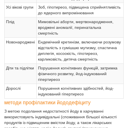
Усі вікові групи
Зоб, гіпотиреоз, підвищена сприйнятливість
до ядерного випромінювання
Плід
Мимовільні аборти, мертвонародження,
вроджені аномалії, перинатальна
смертність
Новонароджені
Ендемічний кретинізм, включаючи розумову
відсталість з сумішшю мутизму, спастична
диплегія, косоокість, гіпотиреоз,
карликовість, дитяча смертність
Діти та підлітки
Порушення когнітивних функцій, затримка
фізичного розвитку, йод-індукований
гіпертиреоз
Дорослі
Порушення когнітивних здібностей, йод-
індукований гіпертиреоз
методи профілактики йододефіциту
З метою подолання недостатності йоду в харчуванні
використовують індивідуальні (споживання більшої кількості
продуктів із підвищеним вмістом йоду, а також лікарських