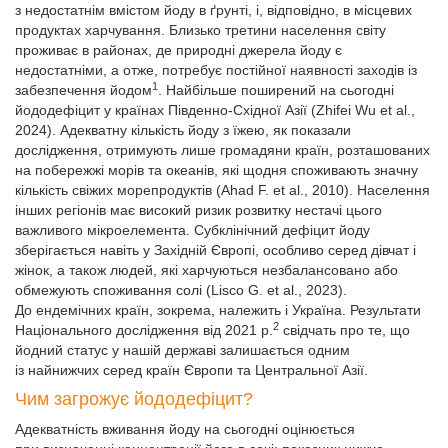
з недостатнім вмістом йоду в ґрунті, і, відповідно, в місцевих
продуктах харчування. Близько третини населення світу
проживає в районах, де природні джерела йоду є
недостатніми, а отже, потребує постійної наявності заходів із
1
забезпечення йодом
. Найбільше поширений на сьогодні
йододефіцит у країнах Південно-Східної Азії (Zhifei Wu et al.,
2024). Адекватну кількість йоду з їжею, як показали
дослідження, отримують лише громадяни країн, розташованих
на побережжі морів та океанів, які щодня споживають значну
кількість свіжих морепродуктів (Ahad F. et al., 2010). Населення
інших регіонів має високий ризик розвитку
нестачі
цього
важливого мікроелемента. Субклінічний дефіцит йоду
зберігається навіть у Західній Європі, особливо серед дівчат і
жінок, а також людей, які харчуються незбалансовано або
обмежують споживання солі (Lisco G. et al., 2023).
До ендемічних країн, зокрема, належить і Україна. Результати
2
Національного дослідження від 2021 р.
свідчать про те, що
йодний статус у нашій державі залишається одним
із найнижчих серед країн Європи та Центральної Азії.
Чим загрожує йододефіцит?
Адекватність вживання йоду на сьогодні оцінюється