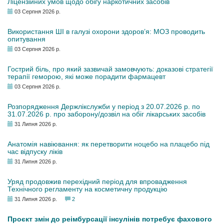
Ліцензійних умов щодо обігу наркотичних засобів
03 Серпня 2026 р.
Використання ШІ в галузі охорони здоров’я: МОЗ проводить
опитування
03 Серпня 2026 р.
Гострий біль, про який зазвичай замовчують: доказові стратегії
терапії геморою, які може порадити фармацевт
03 Серпня 2026 р.
Розпорядження Держлікслужби у період з 20.07.2026 р. по
31.07.2026 р. про заборону/дозвіл на обіг лікарських засобів
31 Липня 2026 р.
Анатомія навіювання: як перетворити ноцебо на плацебо під
час відпуску ліків
31 Липня 2026 р.
Уряд продовжив перехідний період для впровадження
Технічного регламенту на косметичну продукцію
31 Липня 2026 р.
2
Проєкт змін до реімбурсації інсулінів потребує фахового