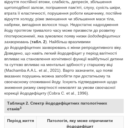
відчуття постійної втоми, слабкість, депресія, збільшення
щитоподібної залози, погіршення пам’яті, слуху, сухість шкіри,
втрата її еластичності, порушення роботи кишечнику, постійне
відчуття холоду, різке зменшення чи збільшення маси тіла,
набряки, випадіння волосся тощо. Недостатнє надходження
йоду протягом тривалого часу може призвести до розвитку
гіпотироксинемії, яка зумовлює появу низки
йододефіцитних
захворювань
(
табл. 2
)
. Найбільш вразливими
до йододефіцитних захворювань є жінки репродуктивного віку.
Доведено, що навіть легкий йододефіцит у період вагітності
впливає на становлення когнітивної функції майбутньої дитини
та суттєво впливає на ментальні здібності у старшому віці
(Machamba A.A.L. et al., 2021). Варто зазначити, що появі
вказаних порушень можна запобігти при достатньому та
своєчасному споживанні йоду. Існують підтвердження щодо
зниження ризику смертності немовлят за умови своєчасної
корекції йододефіциту (Cobra C. et al., 1996).
Таблиця 2. Спектр йододефіцитних патологічних
3
станів
Період життя
Патологія, яку може спричинити
йододефіцит