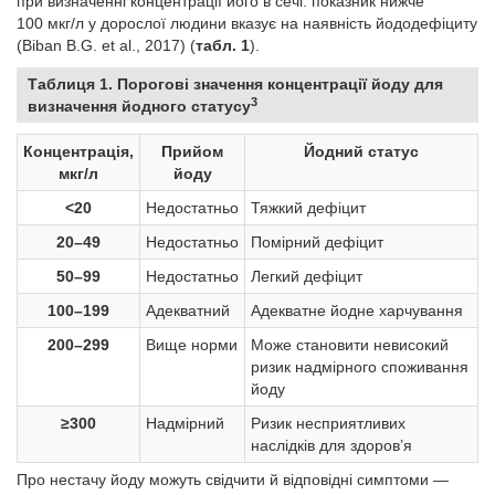
при визначенні концентрації його в сечі: показник нижче
100 мкг/л у дорослої людини вказує на наявність йододефіциту
(Biban B.G. et al., 2017) (
табл. 1
).
Таблиця 1. Порогові значення концентрації йоду для
3
визначення йодного статусу
Концентрація,
Прийом
Йодний статус
мкг/л
йоду
<20
Недостатньо
Тяжкий дефіцит
20–49
Недостатньо
Помірний дефіцит
50–99
Недостатньо
Легкий дефіцит
100–199
Адекватний
Адекватне йодне харчування
200–299
Вище норми
Може становити невисокий
ризик надмірного споживання
йоду
≥300
Надмірний
Ризик несприятливих
наслідків для здоров’я
Про нестачу йоду можуть свідчити й відповідні симптоми —