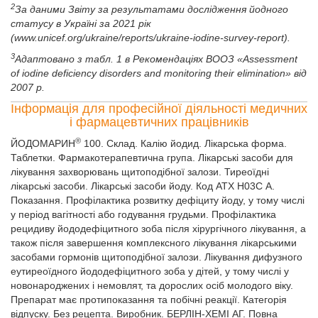
2
За даними Звіту за результатами дослідження йодного
статусу в Україні за 2021 рік
(
www.unicef.org/ukraine/reports/ukraine-iodine-survey-report).
3
Адаптовано з табл. 1 в Рекомендаціях ВООЗ «Assessment
of iodine deficiency disorders and monitoring their elimination» від
2007 р.
Інформація для професійної діяльності медичних
і фармацевтичних працівників
®
ЙОДОМАРИН
100. Склад. Калію йодид. Лікарська форма.
Таблетки. Фармакотерапевтична група. Лікарські засоби для
лікування захворювань щитоподібної залози. Тиреоїдні
лікарські засоби. Лікарські засоби йоду. Код АТХ Н03С А.
Показання. Профілактика розвитку дефіциту йоду, у тому числі
у період вагітності або годування грудьми. Профілактика
рецидиву йододефіцитного зоба після хірургічного лікування, а
також після завершення комплексного лікування лікарськими
засобами гормонів щитоподібної залози. Лікування дифузного
еутиреоїдного йододефіцитного зоба у дітей, у тому числі у
новонароджених і немовлят, та дорослих осіб молодого віку.
Препарат має протипоказання та побічні реакції. Категорія
відпуску. Без рецепта. Виробник. БЕРЛІН-ХЕМІ АГ. Повна