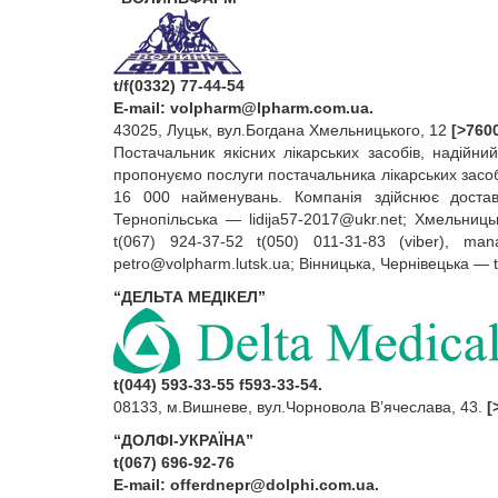
t/f(0332) 77-44-54
E‑mail:
volpharm@lpharm.com.ua
.
43025, Луцьк, вул.Богдана Хмельницького, 12
[>760
Постачальник якісних лікарських засобів, надійни
пропонуємо послуги постачальника лікарських засо
16 000 найменувань. Компанія здійснює доставк
Тернопільська — lidija57‑
2017@ukr.net
; Хмельниць
t(067) 924‑37‑52 t(050) 011‑31‑83 (viber), man
petro@volpharm.lutsk.ua
; Вінницька, Чернівецька — 
“ДЕЛЬТА МЕДІКЕЛ”
t(044) 593-33-55 f593-33-54.
08133, м.Вишневе, вул.Чорновола В’ячеслава, 43.
[
“ДОЛФІ-УКРАЇНА”
t(067) 696-92-76
E‑mail:
offerdnepr@dolphi.com.ua
.