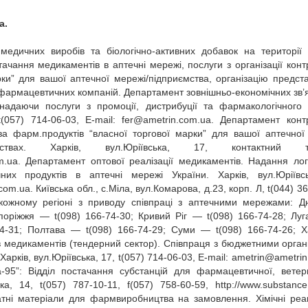
a.
 медичних виробів та біологічно‑активних добавок на території 
ачання медикаментів в аптечні мережі, послуги з організації конт
ки” для вашої аптечної мережі/підприємства, організацію предст
х фармацевтичних компаній. Департамент зовнішньо‑економічних зв’я
 надаючи послуги з промоції, дистрибуції та фармакологічного
 t(057) 714‑06‑03, E‑mail:
fer@ametrin.com.ua
. Департамент конт
ва фарм.продуктів “власної торгової марки” для вашої аптечної
мствах. Харків, вул.Юріївська, 17, контактний т
m.ua
. Департамент оптової реалізації медикаментів. Надання лог
них продуктів в аптечні мережі України. Харків, вул.Юріївс
com.ua
. Київська обл., с.Міла, вул.Комарова, д.23, корп. Л, t(044) 3
 кожному регіоні з приводу співпраці з аптечними мережами: 
апоріжжя — t(098) 166‑74‑30; Кривий Ріг — t(098) 166‑74‑28; Лу
74‑31; Полтава — t(098) 166‑74‑29; Суми — t(098) 166‑74‑26; 
 медикаментів (тендерний сектор). Співпраця з бюджетними орган
арків, вул.Юріївська, 17, t(057) 714‑06‑03, E‑mail:
ametrin@ametrin
‑95”: Відділ постачання субстанцій для фармацевтичної, ветер
ка, 14, t(057) 787‑10‑11, f(057) 758‑60‑59, http://www.substance
ратні матеріали для фармвиробництва на замовлення. Хімічні реа