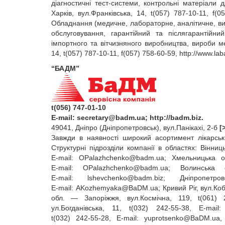
діагностичні тест‑системи, контрольні матеріали 
Харків, вул.Франківська, 14, t(057) 787‑10‑11, f(05
Обладнання (медичне, лабораторне, аналітичне, в
обслуговування, гарантійний та післягарантійн
імпортного та вітчизняного виробництва, вироби м
14, t(057) 787‑10‑11, f(057) 758‑60‑59, http://www.la
“БАДМ”
t(056) 747-01-10
E‑mail:
secretary@badm.ua
; http://badm.biz.
49041, Дніпро (Дніпропетровськ), вул.Панікахі, 2-б
[
Завжди в наявності широкий асортимент лікарськи
Структурні підрозділи компанії в областях: Вінниц
E‑mail:
OPalazhchenko@badm.ua
; Хмельницька об
E‑mail:
OPalazhchenko@badm.ua
; Волинська 
E‑mail:
lshevchenko@badm.biz
; Дніпропетро
E‑mail:
AKozhemyaka@BaDM.ua
; Кривий Ріг, вул.Ко
обл. — Запоріжжя, вул.Космічна, 119, t(061) 
ул.Богданівська, 11, t(032) 242‑55‑38, E‑mail
t(032) 242‑55‑28, E‑mail:
yuprotsenko@BaDM.ua
,