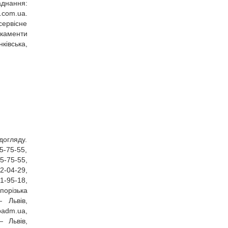
аднання:
.com.ua
.
сервісне
икаменти
ківська,
догляду.
5‑75‑55,
5‑75‑55,
‑04‑29,
95‑18,
апорізька
 Львів,
badm.ua
,
— Львів,