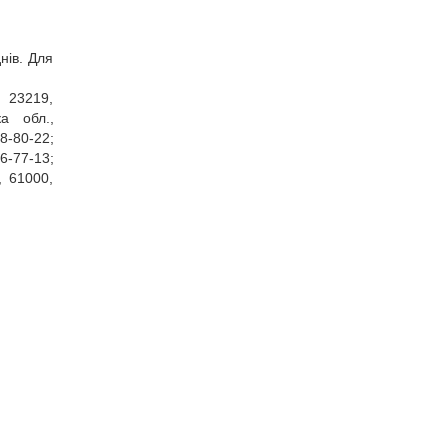
нів. Для
, 23219,
ка обл.,
8‑80‑22;
26‑77‑13;
, 61000,