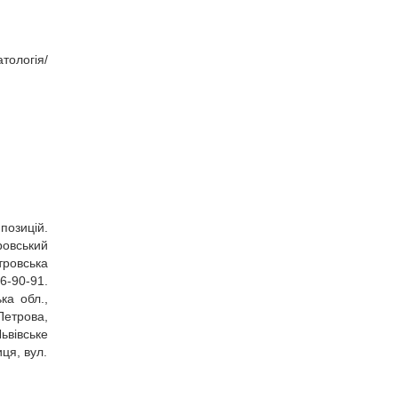
тологія/
позицій.
ровський
тровська
6‑90‑91.
ка обл.,
Петрова,
ьвівське
ця, вул.