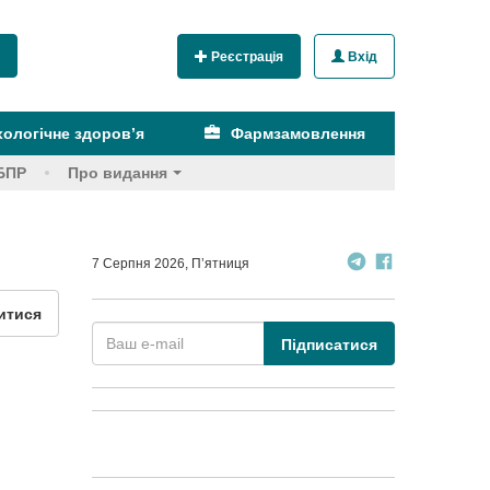
Реєстрація
Вхід
ологічне здоров’я
Фармзамовлення
БПР
Про видання
7 Серпня 2026, П’ятниця
итися
Підписатися