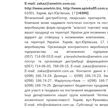
E‑mail:
zakaz@ametrin.com.ua
;
http://www.ametrin.biz, http://www.apteka95.com.u
61001, Харків, вул.Юр’ївська, 17
[>6300]
Вітчизняний дистриб’ютор лікарських препаратів,
Компанія може надавати логістичні послуги та пост
виробництва фарм.продуктів “власної торгової мар
вашої продукції на території України для іноземни
відкриті до співпраці з іноземними компаніями,
на території України. Харків, вул.Юріївська, 17,
виробництва. Організація контрактного виробницт
підприємства на вітчизняних підприє
(057) 714‑06‑03,E‑mail:
y.tereshchenko@ametrin.co
послуг та організація дистрибуції фармацевтич
t(057) 714‑06‑03, 768‑09‑15, E‑mail:
zakaz@ametrin.
E‑mail:
zakaz@ametrin.com.ua
. Контактні данні в
t(098) 166‑74‑24; Донецьк — t(098) 166‑74‑23; З
t(098) 166‑74‑27; Маріуполь+Азов — t(098) 166‑
t(098) 166‑74‑25. Департамент бюджетних продажів
для участі в тендерах на постачання медикаментів. Х
Інші департаменти нашої групи компаній “Аптека
косметичної промисловості: Харків, вул.Франківсь
E‑mail:
info@substance.com.ua
. Субстанції та вит