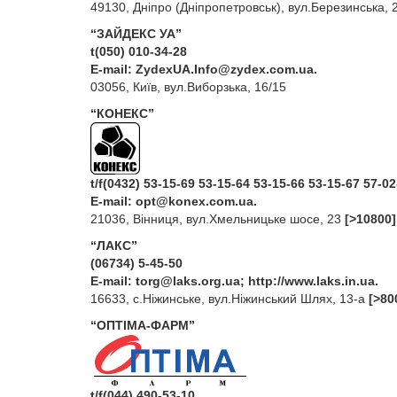
49130, Дніпро (Дніпропетровськ), вул.Березинська,
“ЗАЙДЕКС УА”
t(050) 010-34-28
E‑mail:
ZydexUA.Info@zydex.com.ua
.
03056, Київ, вул.Виборзька, 16/15
“КОНЕКС”
t/f(0432) 53-15-69 53-15-64 53-15-66 53-15-67 57-0
E‑mail:
opt@konex.com.ua
.
21036, Вінниця, вул.Хмельницьке шосе, 23
[>10800]
“ЛАКС”
(06734) 5-45-50
E‑mail:
torg@laks.org.ua
; http://www.laks.in.ua.
16633, с.Ніжинське, вул.Ніжинський Шлях, 13-а
[>80
“ОПТІМА-ФАРМ”
t/f(044) 490-53-10.