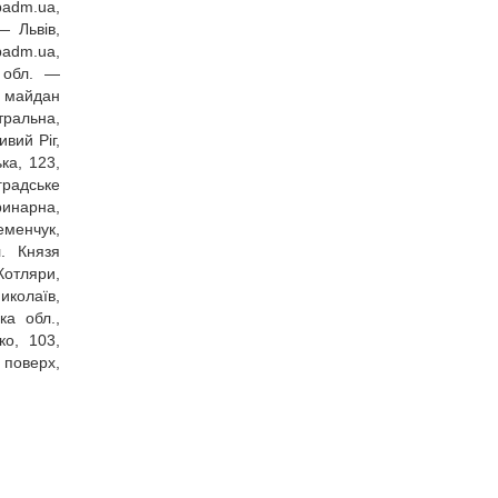
badm.ua
,
— Львів,
badm.ua
,
а обл. —
 майдан
тральна,
вий Ріг,
ка, 123,
градське
ринарна,
еменчук,
. Князя
Котляри,
иколаїв,
ка обл.,
ко, 103,
 поверх,