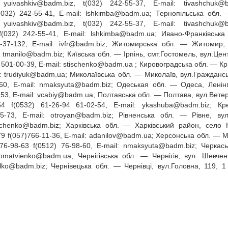
:
yuivashkiv@badm.biz
, t(032) 242‑55‑37, E‑mail:
tivashchuk@
f(032) 242‑55‑41, E‑mail:
lshkimba@badm.ua
; Тернопільська обл. 
:
yuivashkiv@badm.biz
, t(032) 242‑55‑37, E‑mail:
tivashchuk@
f(032) 242‑55‑41, E‑mail:
lshkimba@badm.ua
; Ивано‑Франківськ
2‑37‑132, E‑mail:
ivfr@badm.biz
; Житомирська обл. — Житомир,
:
tmanilo@badm.biz
; Київська обл. — Ірпінь, смт.Гостомель, вул.Цен
 501‑00‑39, E‑mail:
stischenko@badm.ua
; Кировоградська обл. — Кри
l:
trudiyuk@badm.ua
; Миколаївська обл. — Миколаїв, вул.Граждансь
60, E‑mail:
nmaksyuta@badm.biz
; Одеськая обл. — Одеса, Ленін
‑53, E‑mail:
vcabiy@badm.ua
; Полтавська обл. — Полтава, вул.Вете
54 f(0532) 61‑26‑94 61‑02‑54, E‑mail:
ykashuba@badm.biz
; Кр
25‑73, E‑mail:
otroyan@badm.biz
; Рівненська обл. — Рівне, вул
vchenko@badm.biz
; Харківська обл. — Харківський район, село 
9 f(057)766‑11‑36, E‑mail:
adanilov@badm.ua
; Херсонська обл. — М
76‑98‑63 f(0512) 76‑98‑60, E‑mail:
nmaksyuta@badm.biz
; Черкась
omatvienko@badm.ua
; Чернігівська обл. — Чернігів, вул. Шевчен
lko@badm.biz
; Чернівецька обл. — Чернівці, вул.Головна, 119, 1