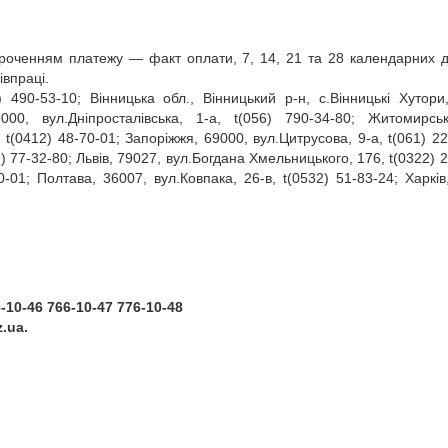
троченням платежу — факт оплати, 7, 14, 21 та 28 календарних д
івпраці.
44) 490‑53‑10; Вінницька обл., Вінницький р‑н, с.Вінницькі Хутори
000, вул.Дніпросталівська, 1‑а, t(056) 790‑34‑80; Житомирсь
 t(0412) 48‑70‑01; Запоріжжя, 69000, вул.Цитрусова, 9‑а, t(061) 22
2) 77‑32‑80; Львів, 79027, вул.Богдана Хмельницького, 176, t(0322) 
0‑01; Полтава, 36007, вул.Ковпака, 26‑в, t(0532) 51‑83‑24; Харків
6-10-46 766-10-47 776-10-48
z.ua.