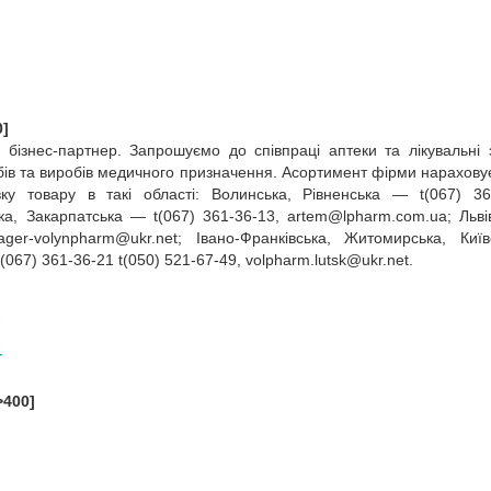
0]
й бізнес‑партнер. Запрошуємо до співпраці аптеки та лікувальні 
бів та виробів медичного призначення. Асортимент фірми нарахову
у товару в такі області: Волинська, Рівненська — t(067) 36
ка, Закарпатська — t(067) 361‑36‑13,
artem@lpharm.com.ua
; Льв
ager‑
volynpharm@ukr.net
; Івано‑Франківська, Житомирська, Киї
t(067) 361‑36‑21 t(050) 521‑67‑49,
volpharm.lutsk@ukr.net
.
>400]