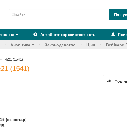
рювання
Антибіотикорезистентність
Псих
Аналітика
Законодавство
Ціни
Вебінари 
 / №21 (1541)
21 (1541)
Поділ
-15 (секретар),
40.