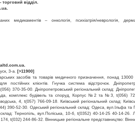
— торговий відділ.
.ua.
них медикаментів – онкологія, психіатрія/неврологія, дерма
taltd.com.ua.
ск, 3-а.
[>11900]
арських засобів та товарів медичного призначення, понад 13000 
для постійних клієнтів. Гнучка система відстрочок. Дніпропет
, t(056) 370‑35‑00. Дніпропетровський регіональний склад: Дніпропе
рада, комплекс будівель та споруд, Корпус №2 та №3, t(056) 72
водська, 4, t(057) 766‑09‑18. Київський регіональний склад: Київсь
(044) 390‑52‑30. Одеський регіональний склад: Одеса, вул.Ільфа та 
склад: Тернопіль, вул.Поліська, 10‑б, t(0352) 40‑14‑25 40‑14‑26. Л
174, t(032) 244‑86‑32. Вінницьке регіональне представництво: Вінни