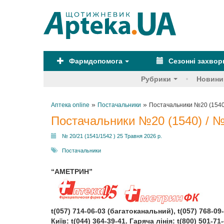
Фармдопомога
Сезонні захво
Рубрики
Новини
»
»
Аптека online
Постачальники
Постачальники №20 (1540)
Постачальники №20 (1540) / №
№ 20/21 (1541/1542 ) 25 Травня 2026 р.
Постачальники
“АМЕТРИН”
t(057) 714-06-03 (багатоканальний), t(057) 768-09
Київ: t(044) 364-39-41. Гаряча лінія: t(800) 501-71-