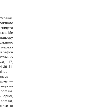
України.
рактного
авництва
зків. Ми
 надзору
рактного
 мережі/
елефон
істичних
ька, 17,
64‑39‑41,
Дніпро —
ганськ —
Харків —
ізаціями
.com.ua
.
инарної,
.com.ua,
ктиви та