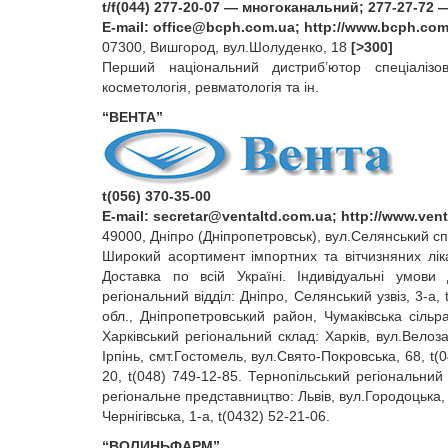
t/f(044) 277-20-07 — многоканальний; 277-27-72 
E‑mail:
office@bcph.com.ua
; http://www.bcph.com
07300, Вишгород, вул.Шолуденко, 18
[>300]
Перший національний дистриб’ютор спеціалізова
косметологія, ревматологія та ін.
“ВЕНТА”
t(056) 370-35-00
E‑mail:
secretar@ventaltd.com.ua
; http://www.ven
49000, Дніпро (Дніпропетровськ), вул.Селянський спу
Широкий асортимент імпортних та вітчизняних лік
Доставка по всій Україні. Індивідуальні умови 
регіональний відділ: Дніпро, Селянський узвіз, 3‑а
обл., Дніпропетровський район, Чумаківська сіль
Харківський регіональний склад: Харків, вул.Велоза
Ірпінь, смт.Гостомель, вул.Свято‑Покровська, 68, t
20, t(048) 749‑12‑85. Тернопільський регіональний 
регіональне представництво: Львів, вул.Городоцька, 
Чернігівська, 1‑а, t(0432) 52‑21‑06.
“ВОЛИНЬФАРМ”