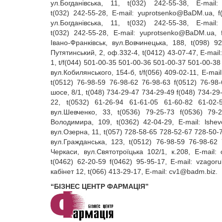
ул.Богданівська, 11, t(032) 242‑55‑38, E‑mail
t(032) 242‑55‑28, E‑mail:
yuprotsenko@BaDM.ua
, 
ул.Богданівська, 11, t(032) 242‑55‑38, E‑mail
t(032) 242‑55‑28, E‑mail:
yuprotsenko@BaDM.ua
, 
Івано‑Франківськ, вул.Вовчинецька, 188, t(098) 9
Путятинський, 2, оф.332‑4, t(0412) 43‑07‑47, E‑mail
1, t/f(044) 501‑00‑35 501‑00‑36 501‑00‑37 501‑00‑38
вул.Кобилянського, 154‑б, t/f(056) 409‑02‑11, E‑mai
t(0512) 76‑98‑59 76‑98‑62 76‑98‑63 f(0512) 76‑98‑
шосе, 8/1, t(048) 734‑29‑47 734‑29‑49 f(048) 734‑29
22, t(0532) 61‑26‑94 61‑61‑05 61‑60‑82 61‑02‑
вул.Шевченко, 33, t(0536) 79‑25‑73 f(0536) 79‑
Володимира, 109, t(0362) 42‑04‑29, E‑mail:
lshe
вул.Озерна, 11, t(057) 728‑58‑65 728‑52‑67 728‑50‑7
вул.Гражданська, 123, t(0512) 76‑98‑59 76‑98‑62 
Черкаси, вул.Святотроїцька 102/1, к.208, E‑mail:
t(0462) 62‑20‑59 f(0462) 95‑95‑17, E‑mail:
vzagoru
кабінет 12, t(066) 413‑29‑17, E‑mail:
cv1@badm.biz
.
“БІЗНЕС ЦЕНТР ФАРМАЦІЯ”