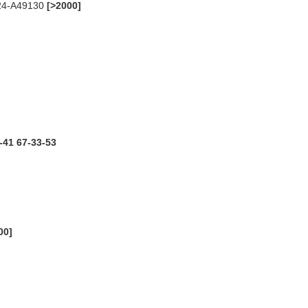
 24-А49130
[>2000]
2-41 67-33-53
00]