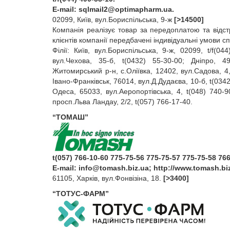
E‑mail:
sqlmail2@optimapharm.ua
.
02099, Київ, вул.Бориспільська, 9-ж
[>14500]
Компанія реалізує товар за передоплатою та відс
клієнтів компанії передбачені індивідуальні умови сп
Філії: Київ, вул.Бориспільська, 9‑ж, 02099, t/f(0
вул.Чехова, 35‑б, t(0432) 55‑30‑00; Дніпро, 49
Житомирський р‑н, с.Оліївка, 12402, вул.Садова, 4,
Івано‑Франківськ, 76014, вул.Д.Дудаєва, 10‑б, t(034
Одеса, 65033, вул.Аеропортівська, 4, t(048) 740‑9
просп.Льва Ландау, 2/2, t(057) 766‑17‑40.
“ТОМАШ”
t(057) 766-10-60 775-75-56 775-75-57 775-75-58 76
E‑mail:
info@tomash.biz.ua
; http://www.tomash.bi
61105, Харків, вул.Фонвізіна, 18.
[>3400]
“ТОТУС-ФАРМ”