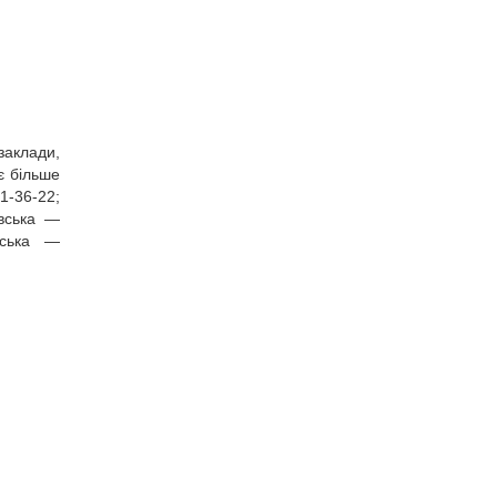
заклади,
є більше
1‑36‑22;
івська —
вська —