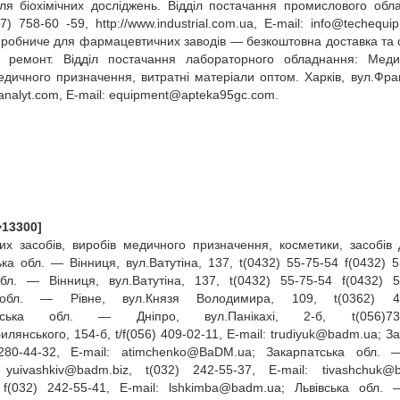
для біохімічних досліджень. Відділ постачання промислового обл
7) 758‑60 ‑59, http://www.industrial.com.ua, E‑mail:
info@techequip
иробниче для фармацевтичних заводів — безкоштовна доставка та 
ий ремонт. Відділ постачання лабораторного обладнання: Мед
едичного призначення, витратні матеріали оптом. Харків, вул.Фран
banalyt.com, E‑mail:
equipment@apteka95gc.com
.
>13300]
х засобів, виробів медичного призначення, косметики, засобів 
ька обл. — Вінниця, вул.Ватутіна, 137, t(0432) 55‑75‑54 f(0432) 5
л. — Вінниця, вул.Ватутіна, 137, t(0432) 55‑75‑54 f(0432) 5
обл. — Рівне, вул.Князя Володимира, 109, t(0362) 42
вська обл. — Дніпро, вул.Панікахі, 2‑б, t(056)731‑
билянського, 154‑б, t/f(056) 409‑02‑11, E‑mail:
trudiyuk@badm.ua
; З
280‑44‑32, E‑mail:
atimchenko@BaDM.ua
; Закарпатська обл. —
:
yuivashkiv@badm.biz
, t(032) 242‑55‑37, E‑mail:
tivashchuk@
 f(032) 242‑55‑41, E‑mail:
lshkimba@badm.ua
; Львівська обл. 