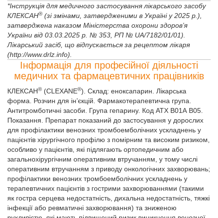
*Інструкція для медичного застосування лікарського засобу
®
КЛЕКСАН
(зі змінами, затвердженими в Україні у 2025 р.),
затверджена наказом Міністерства охорони здоров’я
України від 03.03.2025 р. № 353, РП № UA/7182/01/01).
Лікарський засіб, що відпускається за рецептом лікаря
(http://www.drlz.info).
Інформація для професійної діяльності
медичних та фармацевтичних працівників
®
®
КЛЕКСАН
(CLEXANE
). Склад: еноксапарин. Лікарська
форма. Розчин для ін’єкцій. Фармакотерапевтична група.
Антитромботичні засоби. Група гепарину. Код АТХ В01А В05.
Показання. Препарат показаний до застосування у дорослих
для профілактики венозних тромбоемболічних ускладнень у
пацієнтів хірургічного профілю з помірним та високим ризиком,
особливо у пацієнтів, які підлягають ортопедичним або
загальнохірургічним оперативним втручанням, у тому числі
оперативним втручанням з приводу онкологічних захворювань;
профілактики венозних тромбоемболічних ускладнень у
терапевтичних пацієнтів з гострими захворюваннями (такими
як гостра серцева недостатність, дихальна недостатність, тяжкі
інфекції або ревматичні захворювання) та зниженою
рухливістю, які мають підвищений ризик виникнення венозної