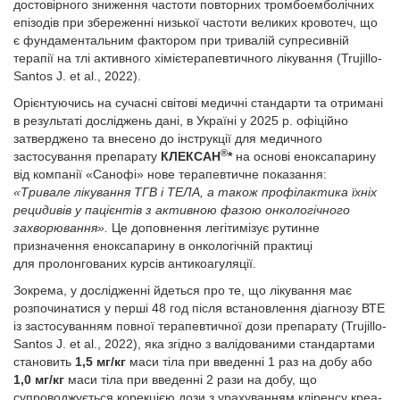
достовірного зниження частоти повторних тромбоемболічних
епізодів при збереженні низької частоти великих кровотеч, що
є фундаментальним фактором при тривалій супресивній
терапії на тлі активного хімієтерапевтичного лікування (Trujillo-
Santos J. et al., 2022).
Орієнтуючись на сучасні світові медичні стандарти та отримані
в результаті досліджень дані, в Україні у 2025 р. офіційно
затверджено та внесено до інструкції для медичного
®
застосування препарату
КЛЕКСАН
*
на основі еноксапарину
від компанії «Санофі» нове терапевтичне показання:
«Тривале лікування ТГВ і ТЕЛА, а також профілактика їхніх
рецидивів у пацієнтів з активною фазою онкологічного
захворювання».
Це доповнення легітимізує рутинне
призначення еноксапарину в онкологічній практиці
для пролонгованих курсів антикоагуляції.
Зокрема, у дослідженні йдеться про те, що лікування має
розпочинатися у перші 48 год після встановлення діагнозу ВТЕ
із застосуванням повної терапевтичної дози препарату (Trujillo-
Santos J. et al., 2022), яка згідно з валідованими стандартами
становить
1,5 мг/кг
маси тіла при введенні 1 раз на добу або
1,0 мг/кг
маси тіла при введенні 2 рази на добу, що
супроводжується корекцією дози з урахуванням кліренсу креа­