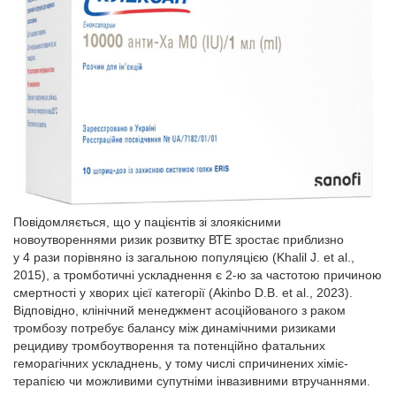
Повідомляється, що у пацієнтів зі злоякісними
новоутвореннями ризик розвитку ВТЕ зростає приблизно
у 4 рази порівняно із загальною популяцією (Khalil J. et al.,
2015), а тромботичні ускладнення є 2-ю за частотою причиною
смертності у хворих цієї категорії (Akinbo D.B. et al., 2023).
Відповідно, клінічний менеджмент асоційованого з раком
тромбозу потребує балансу між динамічними ризиками
рецидиву тромбоутворення та потенційно фатальних
геморагічних ускладнень, у тому числі спричинених хіміє­
терапією чи можливими супутніми інвазивними втручаннями.