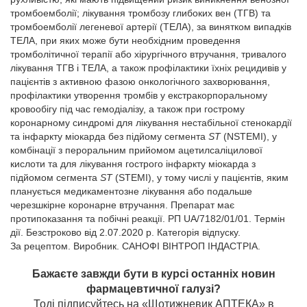
тромбоемболії; лікування тромбозу глибоких вен (ТГВ) та
тромбоемболії легеневої артерії (ТЕЛА), за винятком випадків
ТЕЛА, при яких може бути необхідним проведення
тромболітичної терапії або хірургічного втручання, тривалого
лікування ТГВ і ТЕЛА, а також профілактики їхніх рецидивів у
пацієнтів з активною фазою онкологічного захворювання,
профілактики утворення тромбів у екстракорпоральному
кровообігу під час гемодіалізу, а також при гострому
коронарному синдромі для лікування нестабільної стенокардії
та інфаркту міокарда без підйому сегмента
ST
(NSTEMI), у
комбінації з пероральним прийомом ацетилсаліцилової
кислоти та для лікування гострого інфаркту міокарда з
підйомом сегмента
ST
(STEMI), у тому числі у пацієнтів, яким
планується медикаментозне лікування або подальше
черезшкірне коронарне втручання. Препарат має
протипоказання та побічні реакції. РП UA/7182/01/01. Термін
дії. Безстроково від 2.07.2020 р. Категорія відпуску.
За рецептом. Виробник. САНОФІ ВІНТРОП ІНДАСТРІА.
Бажаєте завжди бути в курсі останніх новин
фармацевтичної галузі?
Тоді підписуйтесь на «Щотижневик АПТЕКА» в