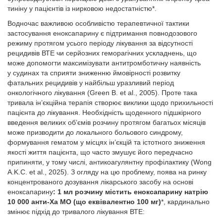
тиніну у пацієнтів із нирковою недостатністю*.
Водночас важливою особливістю терапевтичної тактики
застосування еноксапарину є підтримання повнодозового
режиму протягом усього періоду лікування за відсутності
рецидивів ВТЕ чи серйозних геморагічних ускладнень, що
може допомогти максимізувати антитромботичну наявність
у судинах та сприяти зниженню ймовірності розвитку
фатальних рецидивів у найбільш уразливий період
онкологічного лікування (Green B. et al., 2005). Проте така
тривала ін’єкційна терапія створює виклики щодо прихильності
пацієнта до лікування. Необхідність щоденного підшкірного
введення великих об’ємів розчину протягом багатьох місяців
може призводити до локального больового синдрому,
формування гематом у місцях ін’єкцій та істотного зниження
якості життя пацієнта, що часто змушує його передчасно
припиняти, у тому числі, антикоагулянтну профілактику (Wong
A.K.C. et al., 2025). З огляду на цю проб­лему, поява на ринку
концентрованого дозування лікарського засобу на основі
еноксапарину
:
1 мл розчину містить еноксапарину натрію
10 000 анти-Xa МО (що еквівалентно 100 мг)
*, кардинально
змінює підхід до тривалого лікування ВТЕ: