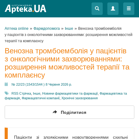
Меню
Меню
»
»
»
Аптека online
Фармдопомога
Інше
Венозна тромбоемболія
у пацієнтів з онкологічними захворюваннями: розширення можливостей
терапії та комплаєнсу
Венозна тромбоемболія у пацієнтів
з онкологічними захворюваннями:
розширення можливостей терапії та
комплаєнсу
№ 22/23 (1543/1544 ) 8 Червня 2026 р.
RSS Стрічка
,
Інше
,
Новини фармацевтики та фармації
,
Фармацевтика та
фармація
,
Фармацевтичні компанії
,
Хронічні захворювання
Поділитися
Пацієнти зі злоякісними новоутвореннями схильні