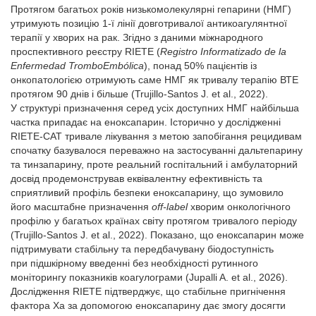
Протягом багатьох років низькомолекулярні гепарини (НМГ)
утримують позицію 1-ї лінії довготривалої антикоагулянтної
терапії у хворих на рак. Згідно з даними міжнародного
проспективного реєстру RIETE (
Registro Informatizado de la
Enfermedad TromboEmbólica
), понад 50% пацієнтів із
онкопатологією отримують саме НМГ як тривалу терапію ВТЕ
протягом 90 днів і більше (Trujillo-Santos J. et al., 2022).
У структурі призначення серед усіх доступних НМГ найбільша
частка припадає на еноксапарин. Історично у дослідженні
RIETE-CAT тривале лікування з метою запобігання рецидивам
спочатку базувалося переважно на застосуванні дальтепарину
та тинзапарину, проте реальний госпітальний і амбулаторний
досвід продемонстрував еквівалентну ефективність та
сприятливий профіль безпеки еноксапарину, що зумовило
його масштабне призначення
off-label
хворим онкологічного
профілю у багатьох країнах світу протягом тривалого періоду
(Trujillo-Santos J. et al., 2022). Показано, що еноксапарин може
підтримувати стабільну та передбачувану біодоступність
при підшкірному введенні без необхідності рутинного
моніторингу показників коагулограми (Jupalli A. et al., 2026).
Дослідження RIETE підтверджує, що стабільне пригнічення
фактора Xa за допомогою еноксапарину дає змогу досягти