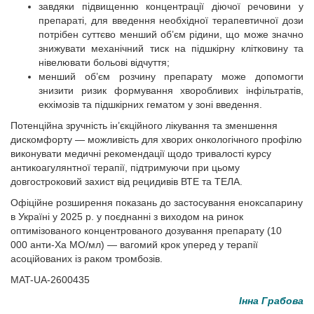
завдяки підвищенню концентрації діючої речовини у
препараті, для введення необхідної терапевтичної дози
потрібен суттєво менший об’єм рідини, що може значно
знижувати механічний тиск на підшкірну клітковину та
нівелювати больові відчуття;
менший об’єм розчину препарату може допомогти
знизити ризик формування хвороб­ливих інфільтратів,
екхімозів та підшкірних гематом у зоні введення.
Потенційна зручність ін’єкційного лікування та зменшення
дискомфорту — можливість для хворих онкологічного профілю
виконувати медичні рекомендації щодо тривалості курсу
антикоагулянтної терапії, підтримуючи при цьому
довгостроковий захист від рецидивів ВТЕ та ТЕЛА.
Офіційне розширення показань до застосування еноксапарину
в Україні у 2025 р. у поєднанні з виходом на ринок
оптимізованого концентрованого дозування препарату (10
000 анти-Xa МО/мл) — вагомий крок уперед у терапії
асоційованих із раком тромбозів.
MAT-UA-2600435
Інна Грабова