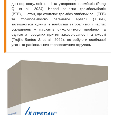
до гіперкоагуляції крові та утворення тромбозів (Peng
Q. et al., 2024). Наразі венозна тромбоемболія
(ВТЕ), — стан, що охоплює тромбоз глибоких вен (ТГВ)
та тромбоемболію легеневої артерії (ТЕЛА),
залишається одним із найбільш загрозливих і частих
ускладнень у пацієнтів онкологічного профілю та
однією з провідних причин захворюваності та смерті
(Trujillo-Santos J. et al., 2022), потребуючи особливої
уваги та раціональних терапевтичних втручань.