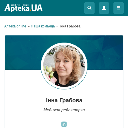
Меню
Меню
»
»
Аптека online
Наша команда
Інна Грабова
Інна Грабова
Медична редакторка