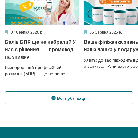
07 Серпня 2026 р.
05 Серпня 2026 р.
Балів БПР ще не набрали? У
Ваша філіжанка знан
нас є рішення — і промокод
наша чашка у подарун
на знижку!
Уявіть: до вас підходить ві
й запитує: «А чи варто ро
Безперервний професійний
щеплення від вірусу папі
розвиток (БПР) — це не лише
людини (ВПЛ)? Я чула, це
виконання вимог щодо набору балів
пов’язано із серйозними
БПР. Це можливість регулярно
хворобами…» Що ви відпо
оновлювати знання, бути
Впевнено, розгорнуто, з 
впевненішими у щоденній роботі та
Всі публікації
аргументацією — чи трохи
надавати пацієнтам сучасні й
розгублено, бо тема зали
доказово обґрунтовані
однією з таких, про які гов
рекомендації. Якщо цього року ви
нечасто? Онкологічні
ще не встигли набрати необхідну
захворювання, асоційовані
кількість балів, зараз саме час
інфекцією, — тема, яка […
спланувати свою освітню