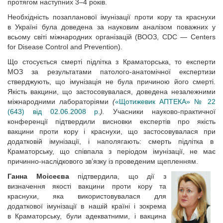
протягом наступних 3–4 років.
Необхідність позапланової імунізації проти кору та краснухи
в Україні була доведена за науковим аналізом поважних у
всьому світі міжнародних організацій (ВООЗ, CDC — Centers
for Disease Control and Prevention).
Що стосується смерті підлітка з Краматорська, то експерти
МОЗ за результатами патолого-анатомічної експертизи
стверджують, що імунізація не була причиною його смерті.
Якість вакцини, що застосовувалася, доведена незалежними
міжнародними лабораторіями
(
«Щотижевик АПТЕКА» № 22
(643) від 02.06.2008 р.
).
Учасники науково-практичної
конференції підтвердили висновки експертів про якість
вакцини проти кору і краснухи, що застосовувалася при
додатковій імунізації, і наполягають: смерть підлітка в
Краматорську, що співпала з періодом імунізації, не має
причинно-наслідкового зв’язку із проведеним щепленням.
Ганна Моісеєва
підтвердила, що дії з
визначення якості вакцини проти кору та
краснухи, яка використовувалася для
додаткової імунізації в нашій країні і зокрема
в Краматорську, були адекватними, і вакцина