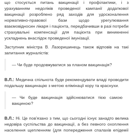
що стосується питань вакцинації і профілактики, і з
урахуванням недоліків проведеної кампанії додаткової
вакцинації розроблено ряд заходів для удосконалення
нормативно-правової бази щодо урегулювання
взаємовідносин лікаря і пацієнта, передбачивши в разі потреби
страхувальні компенсації для пацієнта при виникненні
ускладнень внаслідок проведеної імунізації.
Заступник міністра В. Лазоришинець також відповів на такі
запитання журналістів:
— Чи буде продовжуватися за планом вакцинація?
В.Л.:
Медична спільнота буде рекомендувати владі проводити
подальшу вакцинацію з метою елімінації кору та краснухи.
— Чи буде вакцинація здійснюватися тією самою
вакциною?
В.Л.:
Ні. Це пов’язано з тим, що сьогодні існує занадто велика
недовіра суспільства до вакцинації, а без певного охоплення
населення щепленням (для попередження спалахів епідемії