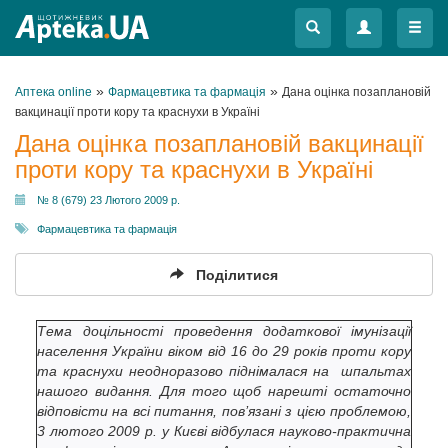
Меню
Меню
»
»
Аптека online
Фармацевтика та фармація
Дана оцінка позаплановій
вакцинації проти кору та краснухи в Україні
Дана оцінка позаплановій вакцинації
проти кору та краснухи в Україні
№ 8 (679) 23 Лютого 2009 р.
Фармацевтика та фармація
Поділитися
Тема доцільності проведення додаткової імунізації
населення України віком від 16 до 29 років проти кору
та краснухи неодноразово піднімалася на шпальтах
нашого видання.
Для того щоб нарешті остаточно
відповісти на всі питання, пов’язані з цією проблемою,
3 лютого 2009 р. у Києві відбулася науково-практична