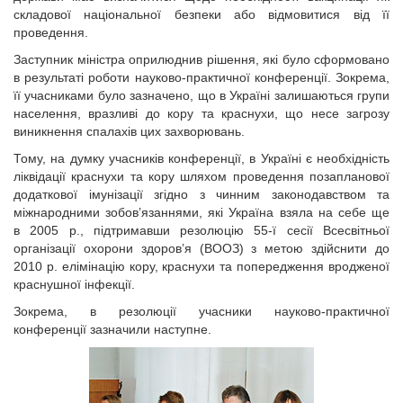
складової національної безпеки або відмовитися від її
проведення.
Заступник міністра оприлюднив рішення, які було сформовано
в результаті роботи науково-практичної конференції. Зокрема,
її учасниками було зазначено, що в Україні залишаються групи
населення, вразливі до кору та краснухи, що несе загрозу
виникнення спалахів цих захворювань.
Тому, на думку учасників конференції, в Україні є необхідність
ліквідації краснухи та кору шляхом проведення позапланової
додаткової імунізації згідно з чинним законодавством та
міжнародними зобов’язаннями, які Україна взяла на себе ще
в 2005 р., підтримавши резолюцію 55-ї сесії Всесвітньої
організації охорони здоров’я (ВООЗ) з метою здійснити до
2010 р. елімінацію кору, краснухи та попередження вродженої
краснушної інфекції.
Зокрема, в резолюції учасники науково-практичної
конференції зазначили наступне.