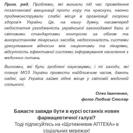
Прим. ред.
Проблеми, які виникли під час проведення
позапланової вакцинації проти кору та краснухи, наочно
продемонстрували слабкі місця в організації охорони
здоров’я України. Це, на нашу думку, насамперед
недостатня узгодженість української законодавчої бази зі
світовими стандартами контролю за обігом та
використанням лікарських засобів, недосконалість системи
урегулювання відносин між пацієнтами та лікарями,
відсутність ефективної системи інформування населення з
медичних питань.
Висновки, які були зроблені науковцями, і ті заходи, які
планує МОЗ України провести найближчим часом, дають
надію, що Україна займе гідне місце у світовій медичній
спільноті.
Олег Іванченко,
фото Любові Столяр
Бажаєте завжди бути в курсі останніх новин
фармацевтичної галузі?
Тоді підписуйтесь на «Щотижневик АПТЕКА» в
соціальних мережах!