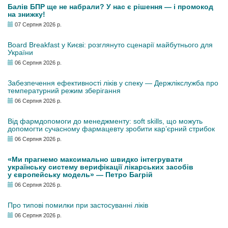
Балів БПР ще не набрали? У нас є рішення — і промокод
на знижку!
07 Серпня 2026 р.
Board Breakfast у Києві: розглянуто сценарії майбутнього для
України
06 Серпня 2026 р.
Забезпечення ефективності ліків у спеку — Держлікслужба про
температурний режим зберігання
06 Серпня 2026 р.
Від фармдопомоги до менеджменту: soft skills, що можуть
допомогти сучасному фармацевту зробити кар’єрний стрибок
06 Серпня 2026 р.
«Ми прагнемо максимально швидко інтегрувати
українську систему верифікації лікарських засобів
у європейську модель» — Петро Багрій
06 Серпня 2026 р.
Про типові помилки при застосуванні ліків
06 Серпня 2026 р.