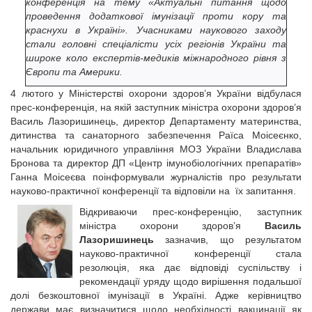
конференція на тему «Актуальні питання щодо
проведення додаткової імунізації проти кору та
краснухи в Україні». Учасниками наукового заходу
стали головні спеціалісти усіх регіонів України та
широке коло експертів-медиків міжнародного рівня з
Європи та Америки.
4 лютого у Міністерстві охорони здоров’я України відбулася
прес-конференція, на якій заступник міністра охорони здоров’я
Василь Лазоришинець, директор Департаменту материнства,
дитинства та санаторного забезпечення Раїса Моісеєнко,
начальник юридичного управління МОЗ України Владислава
Бронова та директор ДП «Центр імунобіологічних препаратів»
Ганна Моісеєва поінформували журналістів про результати
науково-практичної конференції та відповіли на їх запитання.
Відкриваючи прес-конференцію, заступник
міністра охорони здоров’я
Василь
Лазоришинець
зазначив, що результатом
науково-практичної конференції стала
резолюція, яка дає відповіді суспільству і
рекомендації уряду щодо вирішення подальшої
долі безкоштовної імунізації в Україні. Адже керівництво
держави має визначитися щодо необхідності вакцинації як