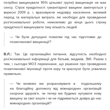
потрібно вакцинувати 95% цільової групи) вакцинація не має
сенсу. Строк придатності гуманітарної вакцини закінчується у
вересні 2009 р. і, враховуючи недовіру населення, великий
період та матеріальні витрати, які необхідні для проведення
роз’яснювальної роботи, неможливо до кінця цього строку
придатності вакцинувати таку кількість людей.
— Чи були допущені помилки під час підготовки до
позапланової вакцинації?
В.Л.:
Так. Це організаційні питання, відсутність необхідної
роз’яснювальної інформації для батьків, медиків, ЗМІ. Разом з
тим, і сьогодні МОЗ переконане, що рішення про проведення
позапланової імунізації проти кору та краснухи було ухвалено
правильно.
— Чи можемо ми розраховувати в подальшому
на благодійну допомогу від міжнародних організацій
охорони здоров’я, чи тепер ми будемо купувати нову
вакцину за свої кошти і чи не підривається довіра до нас
міжнародних організацій?