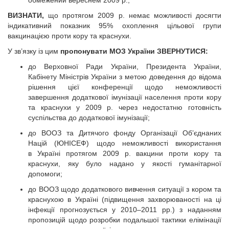
обмежений вереснем 2009 р.,
ВИЗНАТИ,
що протягом 2009 р. немає можливості досягти
індикативний показник 95% охоплення цільової групи
вакцинацією проти кору та краснухи.
У зв’язку із цим
пропонувати МОЗ України
ЗВЕРНУТИСЯ:
до Верховної Ради України, Президента України,
Кабінету Міністрів України з метою доведення до відома
рішення цієї конференції щодо неможливості
завершення додаткової імунізації населення проти кору
та краснухи у 2009 р. через недостатню готовність
суспільства до додаткової імунізації;
до ВООЗ та Дитячого фонду Організації Об’єднаних
Націй (ЮНІСЕФ) щодо неможливості використання
в Україні протягом 2009 р. вакцини проти кору та
краснухи, яку було надано у якості гуманітарної
допомоги;
до ВООЗ щодо додаткового вивчення ситуації з кором та
краснухою в Україні (підвищення захворюваності на ці
інфекції прогнозується у 2010–2011 рр.) з наданням
пропозицій щодо розробки подальшої тактики елімінації