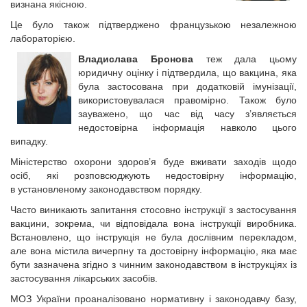
визнана якісною.
Це було також підтверджено французькою незалежною
лабораторією.
Владислава Бронова
теж дала цьому
юридичну оцінку і підтвердила, що вакцина, яка
була застосована при додатковій імунізації,
використовувалася правомірно. Також було
зауважено, що час від часу з’являється
недостовірна інформація навколо цього
випадку.
Міністерство охорони здоров’я буде вживати заходів щодо
осіб, які розповсюджують недостовірну інформацію,
в установленому законодавством порядку.
Часто виникають запитання стосовно інструкції з застосування
вакцини, зокрема, чи відповідала вона інструкції виробника.
Встановлено, що інструкція не була дослівним перекладом,
але вона містила вичерпну та достовірну інформацію, яка має
бути зазначена згідно з чинним законодавством в інструкціях із
застосування лікарських засобів.
МОЗ України проаналізовано нормативну і законодавчу базу,