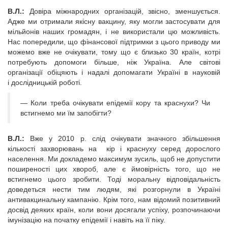
В.Л.:
Довіра міжнародних організацій, звісно, зменшується.
Адже ми отримали якісну вакцину, яку могли застосувати для
мільйонів наших громадян, і не використали цю можливість.
Нас попередили, що фінансової підтримки з цього приводу ми
можемо вже не очікувати, тому що є близько 30 країн, котрі
потребують допомоги більше, ніж Україна. Але світові
організації обіцяють і надалі допомагати Україні в науковій
і дослідницькій роботі.
— Коли треба очікувати епідемії кору та краснухи? Чи
встигнемо ми їм запобігти?
В.Л.:
Вже у 2010 р. слід очікувати значного збільшення
кількості захворювань на кір і краснуху серед дорослого
населення. Ми докладемо максимум зусиль, щоб не допустити
поширеності цих хвороб, але є ймовірність того, що не
встигнемо цього зробити. Тоді моральну відповідальність
доведеться нести тим людям, які розгорнули в Україні
антивакцинальну кампанію. Крім того, нам відомий позитивний
досвід деяких країн, коли вони досягали успіху, розпочинаючи
імунізацію на початку епідемії і навіть на її піку.