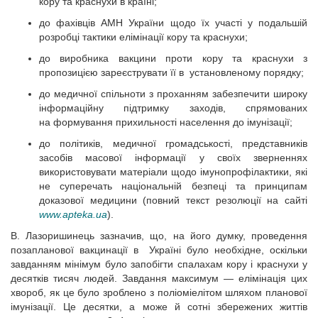
кору та краснухи в країні;
до фахівців АМН України щодо їх участі у подальшій
розробці тактики елімінації кору та краснухи;
до виробника вакцини проти кору та краснухи з
пропозицією зареєструвати її в установленому порядку;
до медичної спільноти з проханням забезпечити широку
інформаційну підтримку заходів, спрямованих
на формування прихильності населення до імунізації;
до політиків, медичної громадськості, представників
засобів масової інформації у своїх зверненнях
використовувати матеріали щодо імунопрофілактики, які
не суперечать національній безпеці та принципам
доказової медицини (повний текст резолюції на сайті
www.apteka.ua
).
В. Лазоришинець зазначив, що, на його думку, проведення
позапланової вакцинації в Україні було необхідне, оскільки
завданням мінімум було запобігти спалахам кору і краснухи у
десятків тисяч людей. Завдання максимум — елімінація цих
хвороб, як це було зроблено з поліоміелітом шляхом планової
імунізації. Це десятки, а може й сотні збережених життів