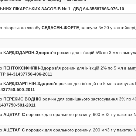
ИХ ЛІКАРСЬКИХ ЗАСОБІВ № 1, ДВД 64-35587866-076-10
 лікарського засобу
СЕДАСЕН-ФОРТЕ
, капсули № 20 у контейнері
о
КАРДІОДАРОН-Здоров’я
розчин для ін’єкцій 5% по 3 мл в ампул
во
ПЕНТОКСИФІЛІН-Здоров’я
розчин для ін’єкцій 2% по 5 мл в ам
ТР 64-31437750-496-2011
во
КАРДІОАРГІНІН-Здоров’я
розчин для ін’єкцій по 5 мл в ампулах
1437750-500-2011
во
ПЕРЕКИС ВОДНЮ­
розчин для зовнішнього застосування 3% по 4
1437750-501-2011
во
АЦЕТАЛ С
порошок для орального розчину, 600 мг/3 г у пакетах 
во
АЦЕТАЛ С
порошок для орального розчину, 200 мг/3 г у пакетах 