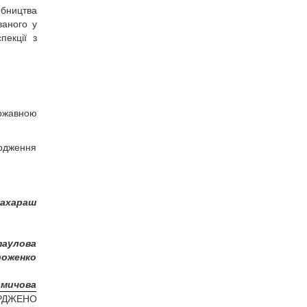
обництва
ваного у
пекції з
ержавною
годження
Захараш
таулова
роженко
Фомичова
РДЖЕНО