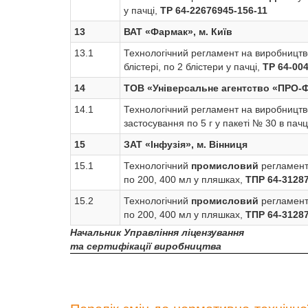
у пачці,
ТР 64-22676945-156-11
13
ВАТ «Фармак», м. Київ
13.1
Технологічний регламент на виробництво
блістері, по 2 блістери у пачці,
ТР 64-004
14
ТОВ «Універсальне агентство «ПРО-Ф
14.1
Технологічний регламент на виробництво
застосування по 5 г у пакеті № 30 в пачц
15
ЗАТ «Інфузія», м. Вінниця
15.1
Технологічний
промисловий
регламент
по 200, 400 мл у пляшках,
ТПР 64-3128
15.2
Технологічний
промисловий
регламент
по 200, 400 мл у пляшках,
ТПР 64-3128
Начальник Управління ліцензування
та сертифікації виробництва