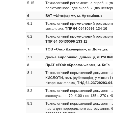
5.15
Технологічний регламент на виробницт
поліетиленової для виробництва нестер
6
ВАТ «Фітофарм», м. Артемівськ
6.1
Технологічний
промисловий
регламент
металевих,
ТПР 64-05430596-134-10
6.2
Технологічний
промисловий
регламент
ТПР 64-05430596-133-11
7
ТОВ «Онко Дженерікс», м. Донецьк
7.1
Досьє виробничої дільниці, ДПУ/ОК/0
8
ПрАТ «ЕОФ «Креома-Фарм», м. Київ
8.1
Технологічний нормативний документ на
КИСЛОТИ­,
гель (субстанція), у мішках 
лікарських форм»,
ТНД 64-23729293-04
8.2
Технологічний нормативний документ на
застосування 70 г/100 г по 135 г, 270 г,
8.3
Технологічний нормативний документ на
паста для перорального застосування, 69