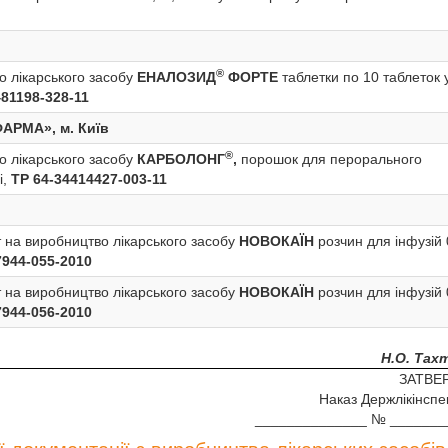
®
 лікарського засобу
ЕНАЛОЗИД
ФОРТЕ
таблетки по 10 таблеток 
81198-328-11
АРМА», м. Київ
®
 лікарського засобу
КАРБОЛОНГ
,
порошок для перорального
і,
ТР 64-34414427-003-11
 на виробництво лікарського засобу
НОВОКАЇН
розчин для інфузій
7944-055-2010
 на виробництво лікарського засобу
НОВОКАЇН
розчин для інфузій
7944-056-2010
Н.О. Тах
ЗАТВЕ
Наказ Держлікінспе
______________ № _______