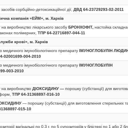
 засобів сорбційно-детоксикаційної дії,
ДВД 64-23729293-02-2011
чна компанія «ЕЙМ», м. Харків
на виробництво лікарського засобу
БРОНХОФІТ,
настойка складна
лаконах полімерних,
ТПР 64-22716897-044-11
ужби крові», м. Харків
о медичного імунобіологічного препарату
ІМУНОГЛОБУЛІН ЛЮДИ
-02001699-004-2010
о медичного імунобіологічного препарату
ІМУНОГЛОБУЛІН
699-003-2010
 на виробництво
ДІОКСИДИНУ —
порошку (субстанції) для вигото
 форм,
ТПР 64-31368897-016-10
ІОКСИДИНУ
— порошку (субстанції) для виготовлення стерильних т
31368897-015-10
озиторії вагінальні по 0,3 г, по 5 супозиторіїв у блістері по 1 або 2 б