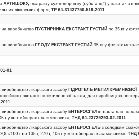
во
АРТИШОКУ,
екстракту сухогопорошку (субстанції) у пакетах з плі
ильних лікарських форм,
ТР 64-31437750-519-2011
 на виробництво
ПУСТИРНИКА ЕКСТРАКТ ГУСТИЙ
по 35 кг у фля
 на виробництво
ГЛОДУ
ЕКСТРАКТ ГУСТИЙ
35 кг у флягах метале
01-01
 виробництво лікарського засобу
ГІДРОГЕЛЬ МЕТИЛКРЕМНІЄВОЇ
і подвійних пакетах з поліетиленової плівки, для виробництва несте
-2011
 виробництво лікарського засобу
ЕНТЕРОСГЕЛЬ
, паста для перор
 405 г у контейнерах пластмасових»,
ТНД 64-23729293-02-2011
 виробництво лікарського засобу
ЕНТЕРОСГЕЛЬ
з солодким смако
,9 г/100 г по 135 г, 270 г, 405 г у контейнерах пластмасових»,
ТНД 