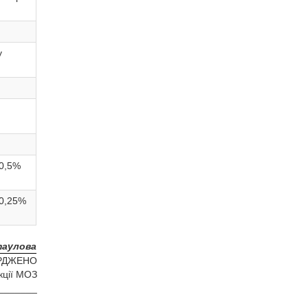
у
 0,5%
 0,25%
таулова
РДЖЕНО
кції МОЗ
_______