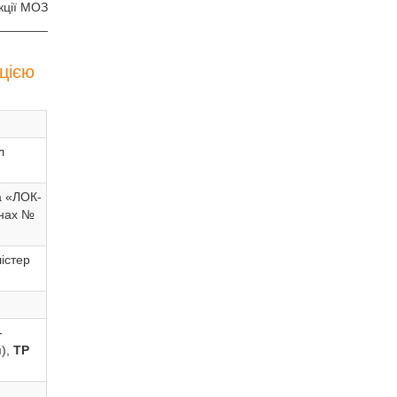
кції МОЗ
_______
цією
л
а «ЛОК-
онах №
лістер
-
я),
ТР