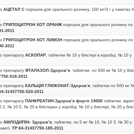
во
АЦЕТАЛ С
порошок для орального розчину, 100 мг/3 г у пакетах 
во
ГРИПОЦИТРОН ХОТ ОРАНЖ
порошок для орального розчину по 
91-2011
во
ГРИПОЦИТРОН ХОТ ЛИМОН
порошок для орального розчину по 
90-2011
во препарату
АСКОПАР­
, таблетки № 10 у блістері в коробці; № 10 у
во препарату
ФТАЛАЗОЛ-Здоров’я
, таблетки, по 500 мг № 10 у блі
7750-518-2011
во препарату
КАЛЬЦІЯ ГЛЮКОНАТ-Здоров
’
я
, таблетки по 500 мг 
64-31437750-520-2011
во препарату
ПАНКРЕАТИН-Здоров’я форте 14000
таблетки, вкрит
, № 10 5, № 20 в блістерах у коробці; № 10 у блістері, № 20 у бліс
во
АМЛОДИПІН- Здоров’я
, таблетки, по 5 мг № 10, № 10 3, № 30 у
акеті,
ТР 64-31437750-185-2011