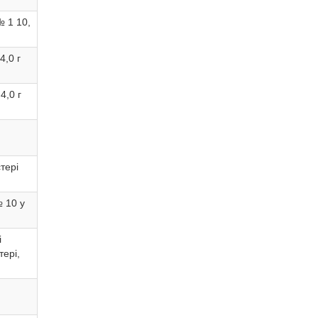
№ 1 10,
4,0 г
4,0 г
стері
№ 10 у
і
тері,