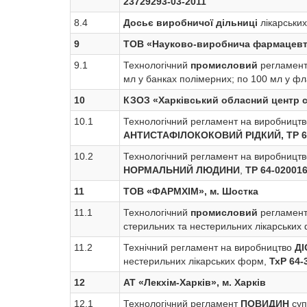
23729293-03-2011
8.4
Досьє виробничої дільниці
лікарських
9
ТОВ «Науково-виробнича фармацевти
9.1
Технологічний
промисловий
регламент 
мл у банках полімерних; по 100 мл у ф
10
КЗОЗ «Харківський обласний центр сл
10.1
Технологічний регламент на виробництв
АНТИСТАФІЛОКОКОВИЙ РІДКИЙ, ТР 64
10.2
Технологічний регламент на виробництв
НОРМАЛЬНИЙ ЛЮДИНИ
,
ТР 64-02001
11
ТОВ «ФАРМХІМ», м. Шостка
11.1
Технологічний
промисловий
регламент
стерильних та нестерильних лікарських
11.2
Технічний регламент на виробництво
Д
нестерильних лікарських форм,
ТхР 64-
12
АТ «Лекхім-Харків», м. Харків
12.1
Технологічний регламент
ПОВИДИН
суп