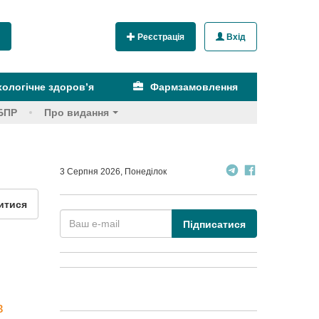
Реєстрація
Вхід
ологічне здоров’я
Фармзамовлення
БПР
Про видання
3 Серпня 2026, Понеділок
итися
Підписатися
в