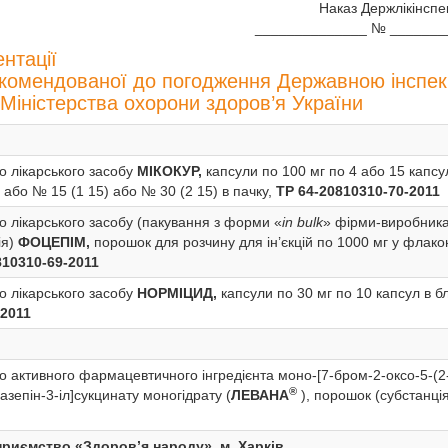
Наказ Держлікінспе
______________ № _______
нтації
рекомендованої до погодження Державною інспек
 Міністерства охорони здоров’я України
 лікарського засобу
МІКОКУР,
капсули по 100 мг по 4 або 15 капсу
) або № 15 (1 15) або № 30 (2 15) в пачку,
ТР 64-20810310-70-2011
 лікарського засобу (пакування з форми «
in bulk
» фірми-виробник
ія)
ФОЦЕПІМ,
порошок для розчину для ін’єкцій по 1000 мг у флак
810310-69-2011
 лікарського засобу
НОРМІЦИД,
капсули по 30 мг по 10 капсул в б
-2011
 активного фармацевтичного інгредієнта моно-[7-бром-2-оксо-5-(2
®
азепін-3-іл]сукцинату моногідрату (
ЛЕВАНА
), порошок (субстанці
риємство «Здоров’я народу», м. Харків