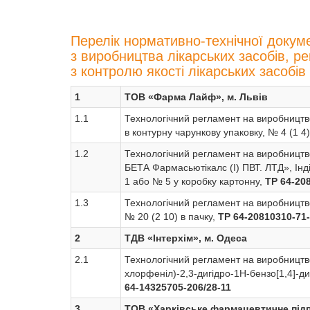
П
ерелік нормативно-технічної докуме
з виробництва лікарських засобів, 
з контролю якості лікарських засобів
1
ТОВ «Фарма Лайф», м. Львів
1.1
Технологічний регламент на виробництво
в контурну чарункову упаковку, № 4 (1 4
1.2
Технологічний регламент на виробництво
БЕТА Фармасьютікалс (І) ПВТ. ЛТД», Інд
1 або № 5 у коробку картонну,
ТР 64-20
1.3
Технологічний регламент на виробництво
№ 20 (2 10) в пачку,
ТР 64-20810310-71
2
ТДВ «Інтерхім», м. Одеса
2.1
Технологічний регламент на виробництво
хлорфеніл)-2,3-дигідро-1Н-бензо[1,4]-ди
64-14325705-206/28-11
3
ТОВ «Харківське фармацевтичне підп