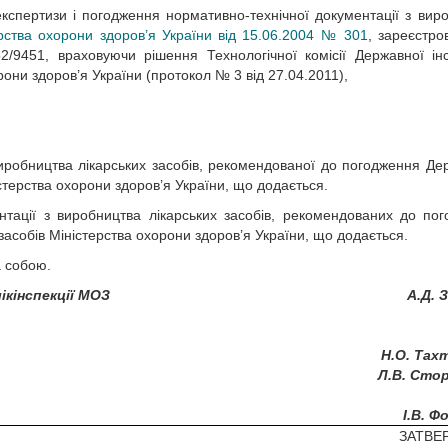
експертизи і погодження нормативно-технічної документації з вир
рства охорони здоров’я України від 15.06.2004 № 301
, зареєстро
2/9451, враховуючи рішення Технологічної комісії Державної інс
рони здоров’я України (протокол № 3 від 27.04.2011),
 виробництва лікарських засобів, рекомендованої до погодження Д
істерства охорони здоров’я України, що додається.
ентації з виробництва лікарських засобів, рекомендованих до по
засобів Міністерства охорони здоров’я України, що додається.
а собою.
ікінспекції МОЗ
А.Д. 
Н.О. Тах
Л.В. Сто
І.В. 
ЗАТВЕ