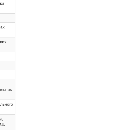
вки
гах
вих,
рильних
ального
м,
64-