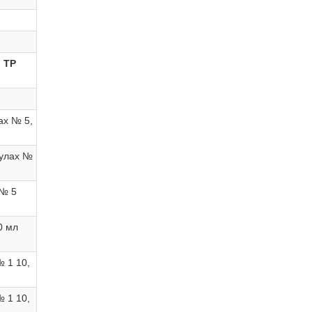
,
ТР
ах № 5,
пулах №
 № 5
0 мл
№ 1 10,
№ 1 10,