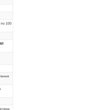
 по 100
НИ
влення
а
лістери