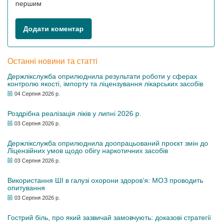
першим
Додати коментар
Останні новини та статті
Держлікслужба оприлюднила результати роботи у сферах
контролю якості, імпорту та ліцензування лікарських засобів
04 Серпня 2026 р.
Роздрібна реалізація ліків у липні 2026 р.
03 Серпня 2026 р.
Держлікслужба оприлюднила доопрацьований проєкт змін до
Ліцензійних умов щодо обігу наркотичних засобів
03 Серпня 2026 р.
Використання ШІ в галузі охорони здоров’я: МОЗ проводить
опитування
03 Серпня 2026 р.
Гострий біль, про який зазвичай замовчують: доказові стратегії