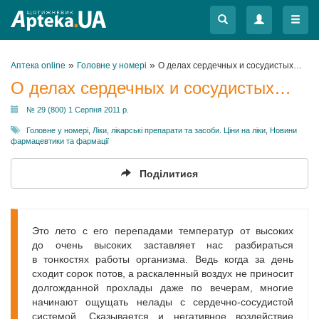
Меню
Меню
»
»
Аптека online
Головне у номері
О делах сердечных и сосудистых…
О делах сердечных и сосудистых…
№ 29 (800) 1 Серпня 2011 р.
Головне у номері
,
Ліки, лікарські препарати та засоби. Ціни на ліки
,
Новини
фармацевтики та фармації
Поділитися
Это лето с его перепадами температур от высоких
до очень высоких заставляет нас разбираться
в тонкостях работы организма. Ведь когда за день
сходит сорок потов, а раскаленный воздух не приносит
долгожданной прохлады даже по вечерам, многие
начинают ощущать нелады с сердечно-сосудистой
системой. Сказывается и негативное воздействие