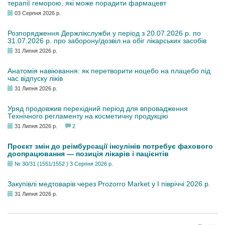
терапії геморою, які може порадити фармацевт
03 Серпня 2026 р.
Розпорядження Держлікслужби у період з 20.07.2026 р. по
31.07.2026 р. про заборону/дозвіл на обіг лікарських засобів
31 Липня 2026 р.
Анатомія навіювання: як перетворити ноцебо на плацебо під
час відпуску ліків
31 Липня 2026 р.
Уряд продовжив перехідний період для впровадження
Технічного регламенту на косметичну продукцію
31 Липня 2026 р.
2
Проєкт змін до реімбурсації інсулінів потребує фахового
доопрацювання — позиція лікарів і пацієнтів
№ 30/31 (1551/1552 ) 3 Серпня 2026 р.
Закупівлі медтоварів через Prozorro Market у I півріччі 2026 р.
31 Липня 2026 р.