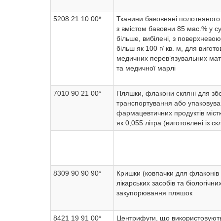
5208 21 10 00*
Тканини бавовняні полотняного
з вмістом бавовни 85 мас.% у с
більше, вибілені, з поверхнево
більш як 100 г/ кв. м, для вигот
медичних перев’язувальних мате
та медичної марлі
7010 90 21 00*
Пляшки, флакони скляні для збе
транспортування або упаковув
фармацевтичних продуктів містк
як 0,055 літра (виготовлені із с
8309 90 90 90*
Кришки (ковпачки для флаконів 
лікарських засобів та біологічни
закупорювання пляшок
8421 19 91 00*
Центрифуги, що використовуют