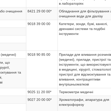
в лабораторіях
або очищення
8421 29 00 00*
Обладнання для фільтрування 
очищення води для діалізу
9018 39 00 00
Катетери, зонди, бужі, канюлі,
дренажні системи та подібні
інструменти
 (медичні)
9018 90 85 00
Прилади для вливання розчині
(медичні), прилади, пристрої та
ти, що
інструменти, що використовуют
рургії,
в медицині, хірургії, стоматологі
моктування та
пристрої для відсмоктування та
і,
вливання, контрацептиви
ві
внутрішньоматкові
9025 11 20 00*
Термометри медичні
9027 20 00 00*
Хроматографи, апаратура для
електрофорезу