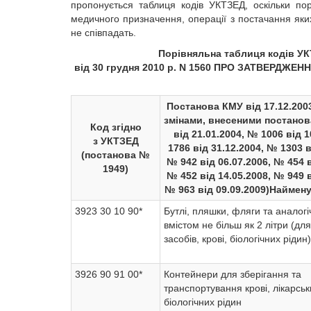
пропонується таблиця кодів УКТЗЕД, оскільки по
медичного призначення, операції з постачання яки
не співпадать.
Порівняльна таблиця кодів УК
від 30 грудня 2010 р. N 1560 ПРО ЗАТВЕРДЖЕН
Постанова КМУ від 17.12.2003
змінами, внесеними постано
Код згідно
від 21.01.2004, № 1006 від 
з УКТЗЕД
1786 від 31.12.2004, № 1303 в
(постанова №
№ 942 від 06.07.2006, № 454 в
1949
)
№ 452 від 14.05.2008, № 949 в
№ 963 від 09.09.2009)
Наймену
3923 30 10 90*
Бутлі, пляшки, фляги та аналогі
вмістом не більш як 2 літри (для
засобів, крові, біологічних рідин)
3926 90 91 00*
Контейнери для зберігання та
транспортування крові, лікарськ
біологічних рідин