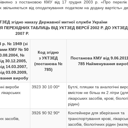
рівняно з постановою КМУ від 17 грудня 2003 р. «Про перелік
х звільняються від оподаткування податком на додану вартість» де
ТЗЕД згідно наказу Державної митної служби України
НЯ ПЕРЕХІДНИХ ТАБЛИЦЬ ВІД УКТЗЕД ВЕРСІЇ 2002 Р. ДО УКТЗЕД
2007 Р.
 р. № 1949 (зі
вами КМУ № 50
Код згідно
10.08.2004, №
з УКТЗЕД
Постанова КМУ від 9.06.201
ід 30.12.2005,
(постанова №
785 Найменування виро
ід 14.03.2007,
785)
ід 03.09.2009,
вання виробу
чні вироби
3923 30 10 00*
Бутлі, пляшки та аналогічні вир
 лікарських
вмістом не більш як 2 літри (дл
лікарських засобів, крові, біолог
рідин)
3926 90 92 90*
Контейнери для зберігання та
их засобів,
транспортування крові, лікарсь
засобів, біологічних рідин (матер