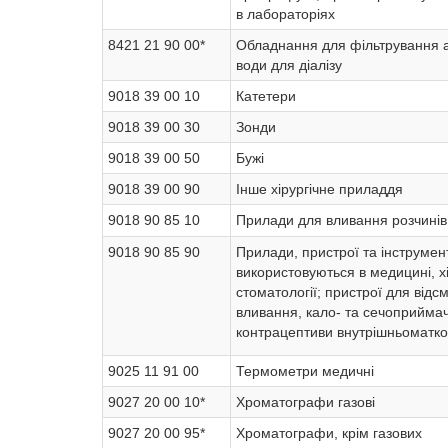
в лабораторіях
8421 21 90 00*
Обладнання для фільтрування 
води для діалізу
9018 39 00 10
Катетери
9018 39 00 30
Зонди
9018 39 00 50
Бужі
9018 39 00 90
Інше хірургічне приладдя
9018 90 85 10
Прилади для вливання розчинів
9018 90 85 90
Прилади, пристрої та інструмен
використовуються в медицині, хі
стоматології; пристрої для відс
вливання, кало- та сечоприймач
контрацептиви внутрішньоматко
9025 11 91 00
Термометри медичні
9027 20 00 10*
Хроматографи газові
9027 20 00 95*
Хроматографи, крім газових