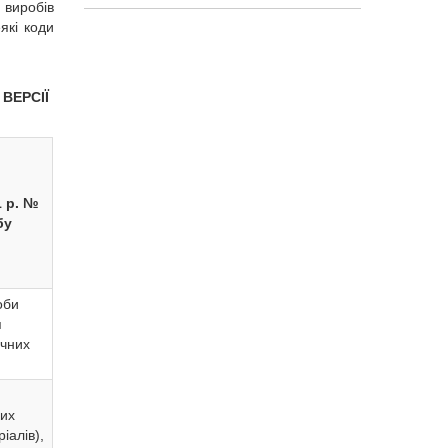
 виробів
які коди
 ВЕРСІЇ
1 р. №
бу
оби
я
ічних
ких
іалів),