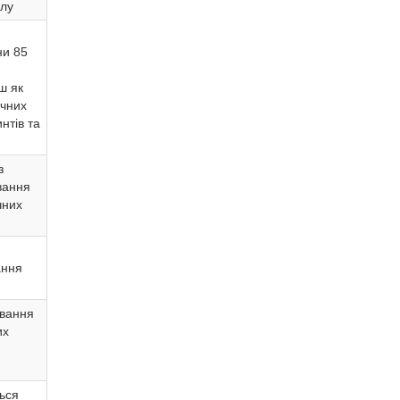
алу
ни 85
ш як
ичних
нтів та
з
вання
чних
ання
ювання
их
ься