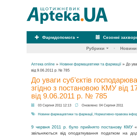
Фармдопомога
Сезонні захво
Рубрики
Новини
»
»
Аптека online
Новини фармацевтики та фармації
До ув
від 9.06.2011 р. № 785
До уваги суб’єктів господарюв
згідно з постановою КМУ від 1
від 9.06.2011 р. № 785
03 Серпня 2011 12:13
Оновлено:
04 Серпня 2011
Новини фармацевтики та фармації
,
Нормативно-правова інфо
9 червня 2011 р. було прийнято постанову КМУ
«
звільняються від оподаткування податком на до