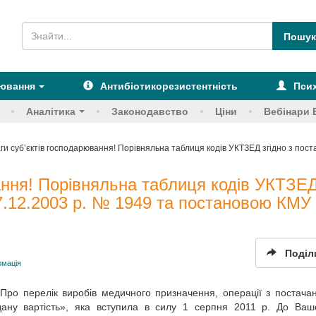
рювання
Антибіотикорезистентність
Псих
Аналітика
Законодавство
Ціни
Вебінари 
аги суб’єктів господарювання! Порівняльна таблиця кодів УКТЗЕД згідно з по
ання! Порівняльна таблиця кодів УКТЗЕ
7.12.2003 р. № 1949 та постановою КМУ
Поділ
рмація
Про перелік виробів медичного призначення, операції з постача
дану вартість», яка вступила в силу 1 серпня 2011 р. До Ваш