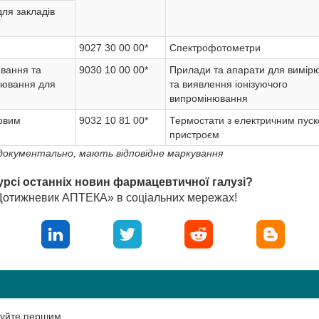
ля закладів
9027 30 00 00*
Спектрофотометри
вання та
9030 10 00 00*
Прилади та апарати для вимір
нювання для
та виявлення іонізуючого
випромінювання
овим
9032 10 81 00*
Термостати з електричним пус
пристроєм
документально, мають відповідне маркування
урсі останніх новин фармацевтичної галузі?
«Щотижневик АПТЕКА» в соціальних мережах!
нтуйте першим