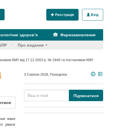
Реєстрація
Вхід
ологічне здоров’я
Фармзамовлення
БПР
Про видання
становою КМУ від 17.12.2003 р. № 1949 та постановою КМУ
Д
3 Серпня 2026, Понеділок
Підписатися
итися
ння яких
ої уваги