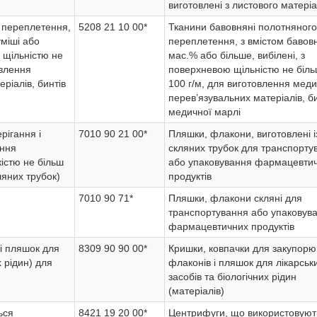
виготовлені з листового матері
 переплетення,
5208 21 10 00*
Тканини бавовняні полотняного
уміші або
переплетення, з вмістом бавов
ю щільністю не
мас.% або більше, вибілені, з
овлення
поверхневою щільністю не біль
ріалів, бинтів
100 г/м, для виготовлення мед
перев’язувальних матеріалів, би
медичної марлі
рігання і
7010 90 21 00*
Пляшки, флакони, виготовлені і
ання
скляних трубок для транспорту
істю не більш
або упаковування фармацевти
кляних трубок)
продуктів
7010 90 71*
Пляшки, флакони скляні для
транспортування або упаковув
фармацевтичних продуктів
і пляшок для
8309 90 90 00*
Кришки, ковпачки для закупор
х рідин) для
флаконів і пляшок для лікарськ
засобів та біологічних рідин
(матеріалів)
ься
8421 19 20 00*
Центрифуги, що використовуют