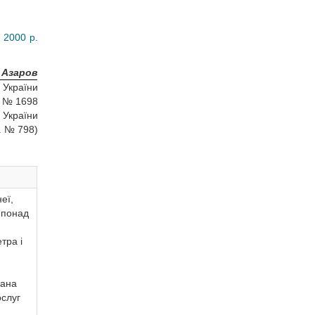
 2000 р.
 Азаров
 України
. № 1698
в України
. № 798)
еї,
і понад
тра і
зана
ослуг