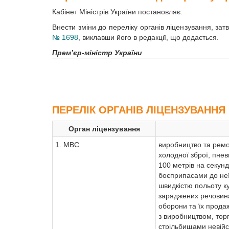
Кабінет Міністрів України постановляє:
Внести зміни до переліку органів ліцензування, за
№ 1698
, виклавши його в редакції, що додається.
Прем’єр-міністр України
ПЕРЕЛІК ОРГАНІВ ЛІЦЕНЗУВАННЯ
Орган ліцензування
1. МВС
виробництво та ремон
холодної зброї, пнев
100 метрів на секун
боєприпасами до неї
швидкістю польоту ку
заряджених речовинам
оборони та їх продаж
з виробництвом, тор
стрільбищами невійс