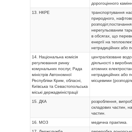
дорогоцінного камін
13. НКРЕ
транспортування на
природного, нафтовог
розподіл;постачання
нерегульованим тари
в обсягах, що перев
енергії на теплоеле
нетрадиційних або п
14. Національна комісія
централізоване водо
регулювання ринку
діяльності з виробни
комунальних послуг, Рада
атомних електростан
міністрів Автономної
нетрадиційних або п
Республіки Крим, обласні,
місцевими (розподіл
Київська та Севастопольська
міські держадміністрації
15. ДКА
розроблення, випробу
складових частин, н
частин.
16. МОЗ
медична практика.
17. Держслужба
переробка донорської