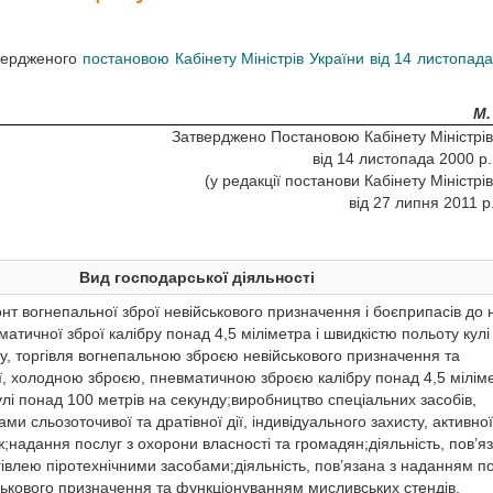
твердженого
постановою Кабінету Міністрів України від 14 листопада
М.
Затверджено Постановою Кабінету Міністрів
від 14 листопада 2000 р
(у редакції постанови Кабінету Міністрі
від 27 липня 2011 р
Вид господарської діяльності
т вогнепальної зброї невійськового призначення і боєприпасів до н
матичної зброї калібру понад 4,5 міліметра і швидкістю польоту кул
ду, торгівля вогнепальною зброєю невійськового призначення та
, холодною зброєю, пневматичною зброєю калібру понад 4,5 міліме
лі понад 100 метрів на секунду;виробництво спеціальних засобів,
и сльозоточивої та дратівної дії, індивідуального захисту, активної
;надання послуг з охорони власності та громадян;діяльність, пов’я
гівлею піротехнічними засобами;діяльність, пов’язана з наданням п
ькового призначення та функціонуванням мисливських стендів.