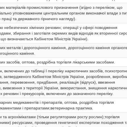
их матеріалів промислового призначення (згідно з переліком, що
іально уповноваженим центральним органом виконавчої влади з пи
праці та державного гірничого нагляду).
о небезпечних хімічних речовин; операції у сфері поводження
дами, збирання і заготівля окремих видів відходів як вторинної сир
, що визначаються Кабінетом Міністрів України).
их металів і дорогоцінного каміння, дорогоцінного каміння органог
гоцінного каміння.
их засобів, оптова, роздрібна торгівля лікарськими засобами.
, включених до таблиці I переліку наркотичних засобів, психотропн
в, затвердженого Кабінетом Міністрів України, розроблення, виробн
ання, перевезення, придбання, реалізація (відпуск), ввезення
и, вивезення з території України, використання, знищення наркотич
х речовин і прекурсорів, включених до зазначеного переліку.
арних медикаментів і препаратів, оптова, роздрібна торгівля
каментами і препаратами;ветеринарна практика.
 та агрохімікатами (тільки регуляторами росту рослин);торгівля
ними) ресурсами, проведення генетичної експертизи походження т