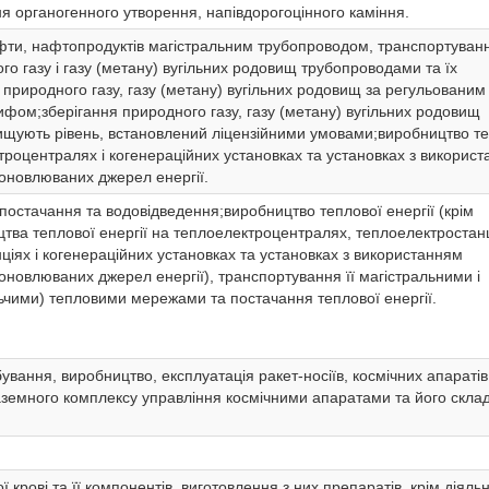
ня органогенного утворення, напівдорогоцінного каміння.
фти, нафтопродуктів магістральним трубопроводом, транспортуван
о газу і газу (метану) вугільних родовищ трубопроводами та їх
 природного газу, газу (метану) вугільних родовищ за регульованим
фом;зберігання природного газу, газу (метану) вугільних родовищ
ищують рівень, встановлений ліцензійними умовами;виробництво т
ктроцентралях і когенераційних установках та установках з викорис
оновлюваних джерел енергії.
постачання та водовідведення;виробництво теплової енергії (крім
цтва теплової енергії на теплоелектроцентралях, теплоелектростанц
ціях і когенераційних установках та установках з використанням
оновлюваних джерел енергії), транспортування її магістральними і
ьчими) тепловими мережами та постачання теплової енергії.
вання, виробництво, експлуатація ракет-носіїв, космічних апаратів 
аземного комплексу управління космічними апаратами та його скла
 крові та її компонентів, виготовлення з них препаратів, крім діяльн