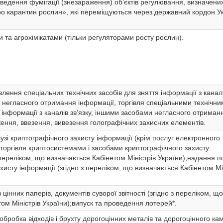
ведення фумігації (знезараження) об’єктів регулювання, визначени
о карантин рослин», які переміщуються через державний кордон У
 та агрохімікатами (тільки регуляторами росту рослин).
лення спеціальних технічних засобів для зняття інформації з канал
ів негласного отримання інформації, торгівля спеціальними технічн
 інформації з каналів зв’язку, іншими засобами негласного отриман
ення, ввезення, вивезення голографічних захисних елементів.
узі криптографічного захисту інформації (крім послуг електронного
 торгівля криптосистемами і засобами криптографічного захисту
 переліком, що визначається Кабінетом Міністрів України);надання п
захисту інформації (згідно з переліком, що визначається Кабінетом Мі
 цінних паперів, документів суворої звітності (згідно з переліком, що
ом Міністрів України);випуск та проведення лотерей*.
бробка відходів і брухту дорогоцінних металів та дорогоцінного кам