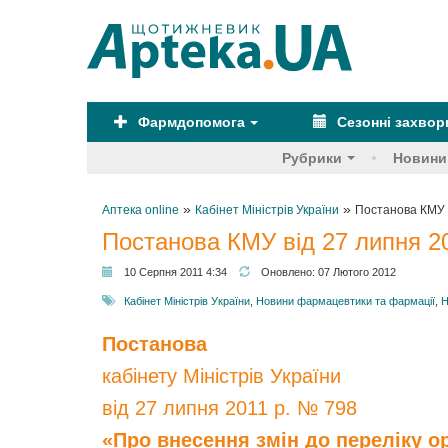
Фармдопомога
Сезонні захво
Рубрики
Новини
»
»
Аптека online
Кабінет Міністрів України
Постанова КМУ в
Постанова КМУ від 27 липня 2
10 Серпня 2011 4:34
Оновлено:
07 Лютого 2012
Кабінет Міністрів України
,
Новини фармацевтики та фармації
,
Н
Постанова
кабінету Міністрів України
від 27 липня 2011 р. № 798
«Про внесення змін до переліку о