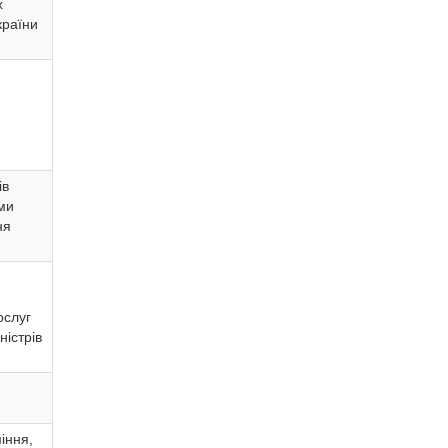
х
країни
ів
ими
ня
ослуг
ністрів
іння,