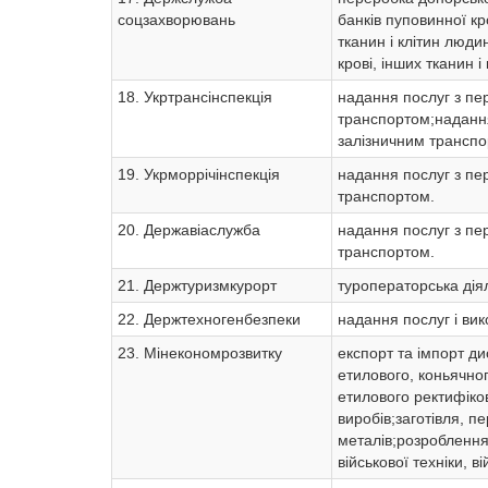
соцзахворювань
банків пуповинної кро
тканин і клітин люди
крові, інших тканин і
18. Укртрансінспекція
надання послуг з пе
транспортом;надання
залізничним транспо
19. Укрморрічінспекція
надання послуг з пе
транспортом.
20. Державіаслужба
надання послуг з пе
транспортом.
21. Держтуризмкурорт
туроператорська діял
22. Держтехногенбезпеки
надання послуг і ви
23. Мінекономрозвитку
експорт та імпорт ди
етилового, коньячног
етилового ректифіко
виробів;заготівля, 
металів;розроблення,
військової техніки, в