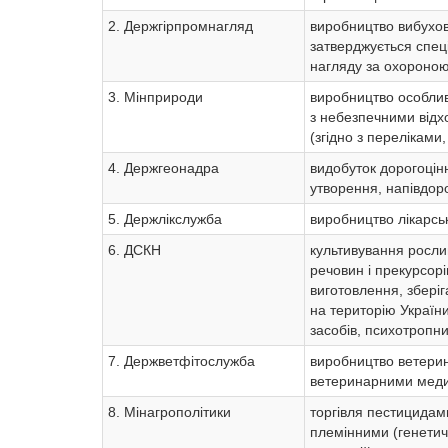
2. Держгірпромнагляд
виробництво вибухов
затверджується спец
нагляду за охороною 
3. Мінприроди
виробництво особлив
з небезпечними відхо
(згідно з переліками
4. Держгеонадра
видобуток дорогоцінн
утворення, напівдоро
5. Держлікслужба
виробництво лікарськ
6. ДСКН
культивування рослин
речовин і прекурсорі
виготовлення, зберіг
на територію Україн
засобів, психотропни
7. Держветфітослужба
виробництво ветерин
ветеринарними меди
8. Мінагрополітики
торгівля пестицидами
племінними (генетич