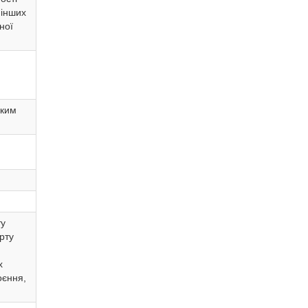
 інших
ної
ьким
ту
рту
х
оєння,