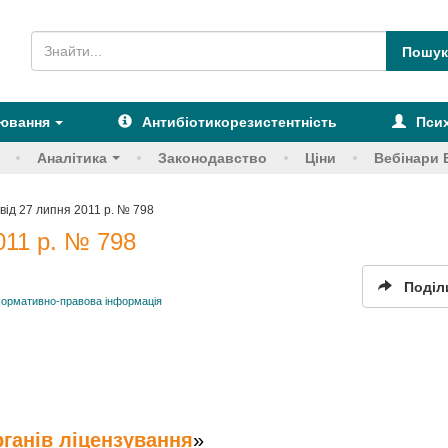
рювання
Антибіотикорезистентність
Псих
Аналітика
Законодавство
Ціни
Вебінари 
ід 27 липня 2011 р. № 798
011 р. № 798
Поділ
ормативно-правова інформація
рганів ліцензування
»