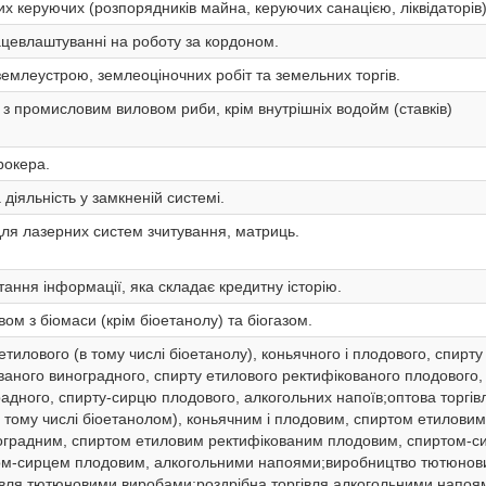
их керуючих (розпорядників майна, керуючих санацією, ліквідаторів)
цевлаштуванні на роботу за кордоном.
землеустрою, землеоціночних робіт та земельних торгів.
а з промисловим виловом риби, крім внутрішніх водойм (ставків)
рокера.
діяльність у замкненій системі.
для лазерних систем зчитування, матриць.
ання інформації, яка складає кредитну історію.
вом з біомаси (крім біоетанолу) та біогазом.
тилового (в тому числі біоетанолу), коньячного і плодового, спирту
ваного виноградного, спирту етилового ректифікованого плодового,
адного, спирту-сирцю плодового, алкогольних напоїв;оптова торгів
 тому числі біоетанолом), коньячним і плодовим, спиртом етиловим
оградним, спиртом етиловим ректифікованим плодовим, спиртом-с
ом-сирцем плодовим, алкогольними напоями;виробництво тютюнов
гівля тютюновими виробами;роздрібна торгівля алкогольними напоя