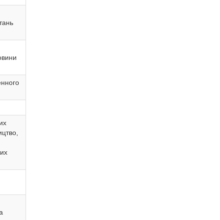
тань
овини
енного
их
ицтво,
них
а