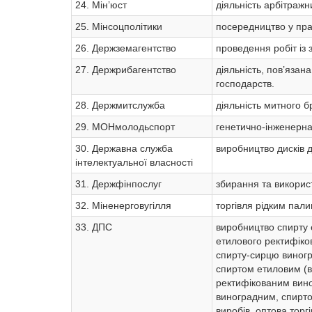
24. Мін’юст
діяльність арбітражн
25. Мінсоцполітики
посередництво у пра
26. Держземагентство
проведення робіт із 
27. Держрибагентство
діяльність, пов’язан
господарств.
28. Держмитслужба
діяльність митного б
29. МОНмолодьспорт
генетично-інженерна 
30. Державна служба
виробництво дисків 
інтелектуальної власності
31. Держфінпослуг
збирання та використ
32. Міненерговугілля
торгівля рідким пали
33. ДПС
виробництво спирту е
етилового ректифіко
спирту-сирцю виногр
спиртом етиловим (в
ректифікованим вин
виноградним, спирт
виробів, оптова тор