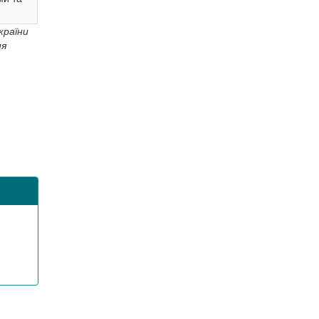
країни
ня