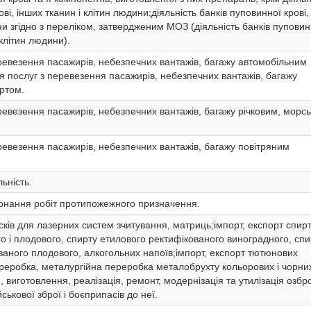
ві, інших тканин і клітин людини;діяльність банків пуповинної крові,
ни згідно з переліком, затвердженим МОЗ (діяльність банків пуповин
 клітин людини).
ревезення пасажирів, небезпечних вантажів, багажу автомобільним
 послуг з перевезення пасажирів, небезпечних вантажів, багажу
ртом.
ревезення пасажирів, небезпечних вантажів, багажу річковим, морс
ревезення пасажирів, небезпечних вантажів, багажу повітряним
ьність.
конання робіт протипожежного призначення.
сків для лазерних систем зчитування, матриць;імпорт, експорт спир
о і плодового, спирту етилового ректифікованого виноградного, спи
ваного плодового, алкогольних напоїв;імпорт, експорт тютюнових
переробка, металургійна переробка металобрухту кольорових і чорни
 виготовлення, реалізація, ремонт, модернізація та утилізація озбр
ійськової зброї і боєприпасів до неї.