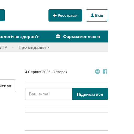
Реєстрація
Вхід
ологічне здоров’я
Фармзамовлення
БПР
Про видання
4 Серпня 2026, Вівторок
итися
Підписатися