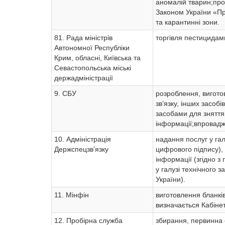
аномалій тварин;про
Законом України «Пр
та карантинні зони.
81. Рада міністрів
торгівля пестицидами
Автономної Республіки
Крим, обласні, Київська та
Севастопольська міські
держадміністрації
9. СБУ
розроблення, виготов
зв’язку, інших засоб
засобами для зняття
інформації;впровадж
10. Адміністрація
надання послуг у гал
Держспецзв’язку
цифрового підпису),
інформації (згідно з
у галузі технічного 
України).
11. Мінфін
виготовлення бланків
визначається Кабінет
12. Пробірна служба
збирання, первинна о