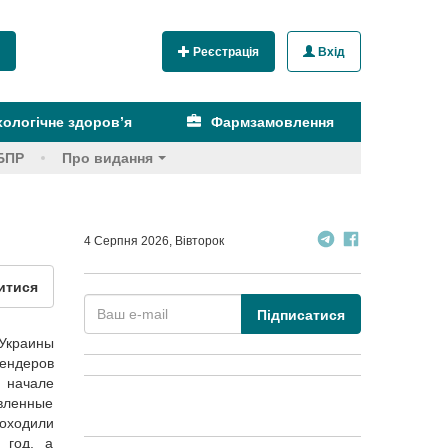
Реєстрація
Вхід
ологічне здоров’я
Фармзамовлення
БПР
Про видання
4 Серпня 2026, Вівторок
итися
Підписатися
 Украины
ендеров
в начале
явленные
оходили
 год, а