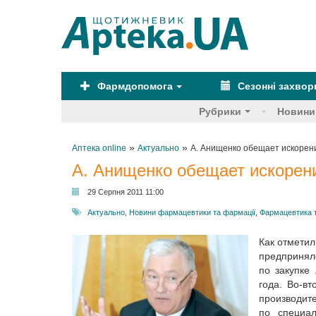
Фармдопомога
Сезонні захво
Рубрики
Новини
»
»
Аптека online
Актуально
А. Анищенко обещает искорени
А. Анищенко обещает искорени
29 Серпня 2011 11:00
Актуально
,
Новини фармацевтики та фармації
,
Фармацевтика 
Как отмети
предпринял
по закупке
года. Во-в
производи
по специа