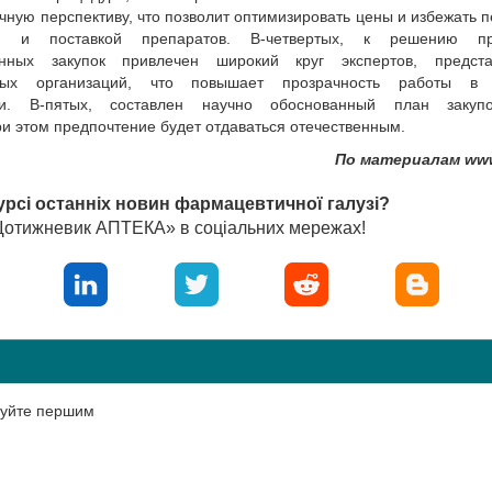
чную перспективу, что позволит оптимизировать цены и избежать 
й и поставкой препаратов. В-четвертых, к решению п
енных закупок привлечен широкий круг экспертов, предста
ных организаций, что повышает прозрачность работы в
ии. В-пятых, составлен научно обоснованный план закуп
и этом предпочтение будет отдаваться отечественным.
По материалам www
урсі останніх новин фармацевтичної галузі?
«Щотижневик АПТЕКА» в соціальних мережах!
нтуйте першим