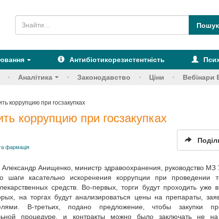
рювання
Антибіотикорезистентність
Псих
Аналітика
Законодавство
Ціни
Вебінари 
ть коррупцию при госзакупках
ть коррупцию при госзакупках
Поділ
та фармація
л Александр Анищенко, министр здравоохранения, руководство МЗ
о шаги касательно искоренения коррупции при проведении т
 лекарственных средств. Во-первых, торги будут проходить уже 
торых, на торгах будут анализироваться цены на препараты, за
телями. В-третьих, подано предложение, чтобы закупки пр
льной процедуре, и контракты можно было заключать не на