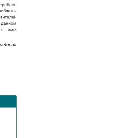
перебоев
роблемы
вителей
 данном
ок всех
.rbc.ua