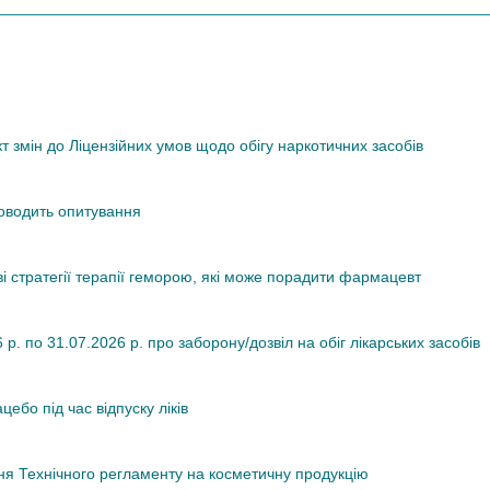
змін до Ліцензійних умов щодо обігу наркотичних засобів
роводить опитування
ві стратегії терапії геморою, які може порадити фармацевт
. по 31.07.2026 р. про заборону/дозвіл на обіг лікарських засобів
ебо під час відпуску ліків
я Технічного регламенту на косметичну продукцію