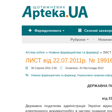
Фармдопомога
Сезонні захво
Рубрики
Новини
»
»
Аптека online
Новини фармацевтики та фармації
ЛИСТ 
ЛИСТ від 22.07.2011р. № 1991
30 Серпня 2011 2:56
Оновлено:
24 Листопада 2012
Новини фармацевтики та фармації
,
Нормативно-правова інфо
ДЕРЖАВНА ПО
від 2
Державна податкова адміністрація України відз
електронного документообігу в частині подання пода