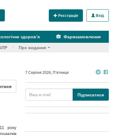
Реєстрація
Вхід
ологічне здоров’я
Фармзамовлення
БПР
Про видання
7 Серпня 2026, П’ятниця
итися
Підписатися
011 року
податків