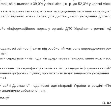
ail, збільшилася з 39,0% у січні місяці ц. р. до 52,3% у червні місяці
а електронну звітність, а також заощадження часу платників податк
и запроваджено новий сервіс для дистанційного укладання догово
ейс «Інформаційного порталу органів ДПС України» в режимі «
одаткової звітності, взяти під особистий контроль­ впровадження р
тів»;
оти серед платників податків щодо переваг використання можливос
аних центрів сертифікації ключів на місцях щодо інформування суб’
ктронний цифровий підпис, про можливість дистанційного укладання
mail.
 сайті Державної податкової адміністрації України в розділі «П
о-аналітичне забезпечення».
зації
О. К