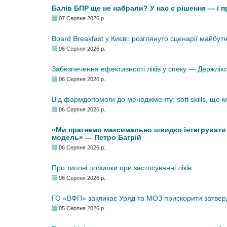
Балів БПР ще не набрали? У нас є рішення — і 
07 Серпня 2026 р.
Board Breakfast у Києві: розглянуто сценарії майбут
06 Серпня 2026 р.
Забезпечення ефективності ліків у спеку — Держлі
06 Серпня 2026 р.
Від фармдопомоги до менеджменту: soft skills, що
06 Серпня 2026 р.
«Ми прагнемо максимально швидко інтегрувати у
модель» — Петро Багрій
06 Серпня 2026 р.
Про типові помилки при застосуванні ліків
06 Серпня 2026 р.
ГО «ВФП» закликає Уряд та МОЗ прискорити затвер
05 Серпня 2026 р.