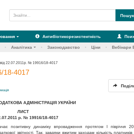
рювання
Антибіотикорезистентність
Псих
Аналітика
Законодавство
Ціни
Вебінари 
від 22.07.2011р. № 19916/18-4017
6/18-4017
Поділ
рмація
ДАТКОВА АДМІНІСТРАЦІЯ УКРАЇНИ
ЛИСТ
2.07.2011 р. № 19916/18-4017
начає позитивну динаміку впровадження протягом I півріччя 2
ткової звітності. Так, завдяки вжитим заходам кількість платників 