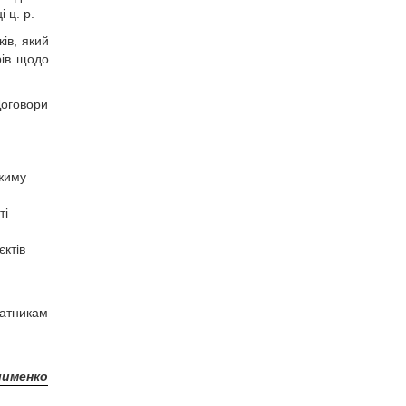
 ц. р.
ів, який
рів щодо
Договори
ежиму
ті
єктів
латникам
лименко