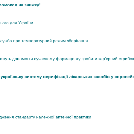
промокод на знижку!
нього для України
кслужба про температурний режим зберігання
 можуть допомогти сучасному фармацевту зробити кар’єрний стрибок
країнську систему верифікації лікарських засобів у європей
дження стандарту належної аптечної практики