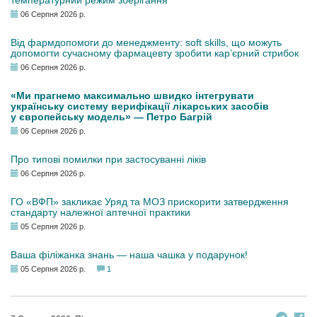
температурний режим зберігання
06 Серпня 2026 р.
Від фармдопомоги до менеджменту: soft skills, що можуть
допомогти сучасному фармацевту зробити кар’єрний стрибок
06 Серпня 2026 р.
«Ми прагнемо максимально швидко інтегрувати
українську систему верифікації лікарських засобів
у європейську модель» — Петро Багрій
06 Серпня 2026 р.
Про типові помилки при застосуванні ліків
06 Серпня 2026 р.
ГО «ВФП» закликає Уряд та МОЗ прискорити затвердження
стандарту належної аптечної практики
05 Серпня 2026 р.
Ваша філіжанка знань — наша чашка у подарунок!
05 Серпня 2026 р.
1