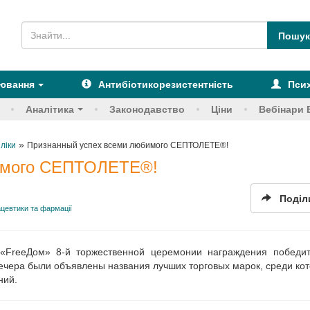
рювання
Антибіотикорезистентність
Псих
Аналітика
Законодавство
Ціни
Вебінари 
»
 ліки
Признанный успех всеми любимого СЕПТОЛЕТЕ®!
бимого СЕПТОЛЕТЕ®!
Поділ
цевтики та фармації
 «FreeДом» 8-й торжественной церемонии награждения победи
ечера были объявлены названия лучших торговых марок, среди ко
ний.