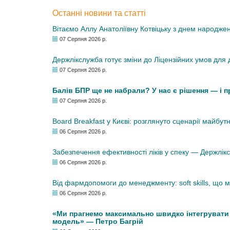
Останні новини та статті
Вітаємо Аллу Анатоліївну Котвіцьку з днем народже
07 Серпня 2026 р.
Держлікслужба готує зміни до Ліцензійних умов для д
07 Серпня 2026 р.
Балів БПР ще не набрали? У нас є рішення — і 
07 Серпня 2026 р.
Board Breakfast у Києві: розглянуто сценарії майбут
06 Серпня 2026 р.
Забезпечення ефективності ліків у спеку — Держлі
06 Серпня 2026 р.
Від фармдопомоги до менеджменту: soft skills, що
06 Серпня 2026 р.
«Ми прагнемо максимально швидко інтегрувати у
модель» — Петро Багрій