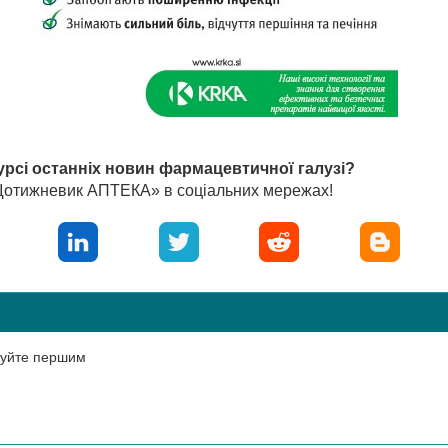
урсі останніх новин фармацевтичної галузі?
«Щотижневик АПТЕКА» в соціальних мережах!
нтуйте першим