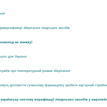
ння!
иверсифікації зберігання лікарських засобів
промокод на знижку!
нього для України
кслужба про температурний режим зберігання
 можуть допомогти сучасному фармацевту зробити кар’єрний стрибок
країнську систему верифікації лікарських засобів у європей