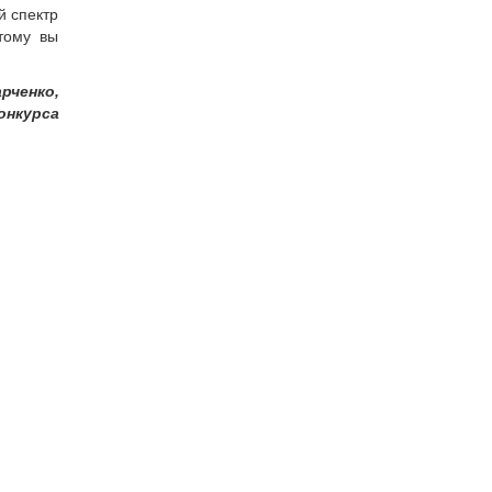
й спектр
тому вы
рченко,
онкурса