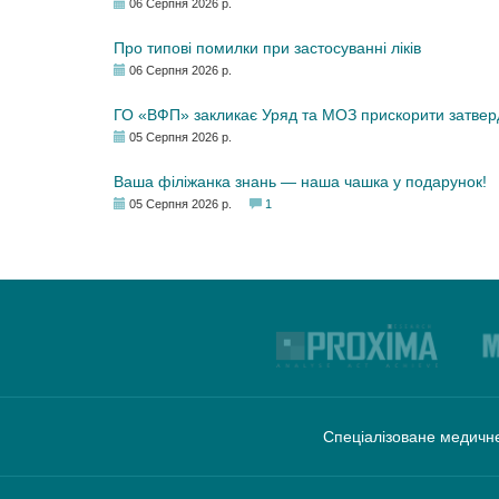
06 Серпня 2026 р.
Про типові помилки при застосуванні ліків
06 Серпня 2026 р.
ГО «ВФП» закликає Уряд та МОЗ прискорити затвер
05 Серпня 2026 р.
Ваша філіжанка знань — наша чашка у подарунок!
05 Серпня 2026 р.
1
Спеціалізоване медичне