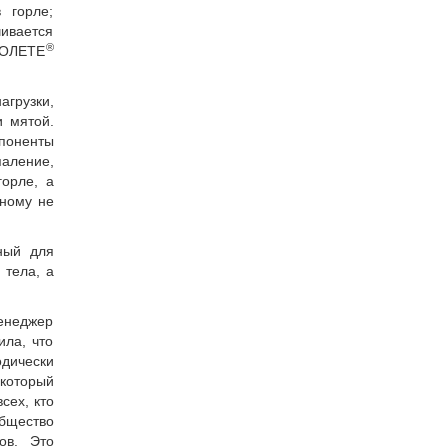
 горле;
ивается
®
ПТОЛЕТЕ
агрузки,
и мятой.
мпоненты
аление,
горле, а
ьному не
ный для
 тела, а
енеджер
ила, что
одически
 который
сех, кто
бщество
ов. Это