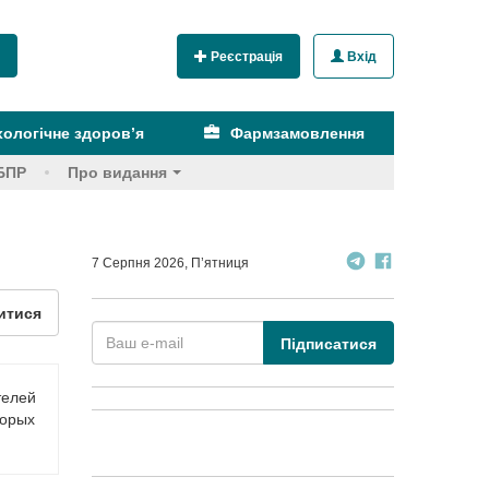
Реєстрація
Вхід
ологічне здоров’я
Фармзамовлення
БПР
Про видання
7 Серпня 2026, П’ятниця
итися
Підписатися
телей
торых