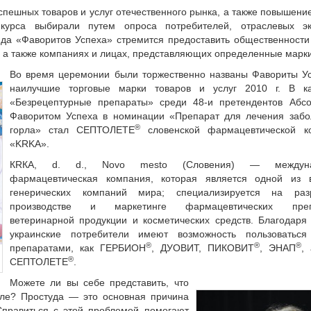
пешных товаров и услуг отечественного рынка, а также повышени
курса выбирали путем опроса потребителей, отраслевых эк
нда «Фаворитов Успеха» стремится предоставить общественност
, а также компаниях и лицах, представляющих определенные марки
Во время церемонии были торжественно названы Фавориты У
наилучшие торговые марки товаров и услуг 2010 г. В ка
«Безрецептурные препараты» среди 48-и претендентов Абс
Фаворитом Успеха в номинации «Препарат для лечения забо
®
горла» стал СЕПТОЛЕТЕ
словенской фармацевтической к
«KRKA».
КRКА, d. d., Novo mesto (Словения) — междуна
фармацевтическая компания, которая является одной из 
генерических компаний мира; специализируется на разр
производстве и маркетинге фармацевтических препа
ветеринарной продукции и косметических средств. Благодар
украинские потребители имеют возможность пользоваться
®
®
®
препаратами, как ГЕРБИОН
, ДУОВИТ, ПИКОВИТ
, ЭНАП
,
®
СЕПТОЛЕТЕ­
.
Можете ли вы себе представить, что
орле? Простуда — это основная причина
Справиться с этой проблемой помогают