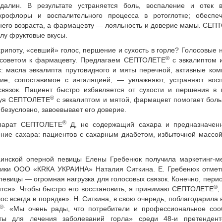
алин. В результате устраняется боль, воспаление и отек в
крофлоры и воспалительного процесса в ротоглотке; обеспеч
тнего возраста, а фармацевту — лояльность и доверие мамы. СЕ
лу фруктовые вкусы.
ипоту, «севший» голос, першение и сухость в горле? Голосовые н
®
 советом к фармацевту. Предлагаем СЕПТОЛЕТЕ­
с эвкалиптом 
: масла эвкалипта прутовидного и мяты перечной, активные ко
вие, сопоставимое с ингаляцией, — увлажняют, устраняют восп
вязок. Пациент быстро избавляется от сухости и першения в 
®
ндуя СЕПТОЛЕТЕ
с эвкалиптом и мятой, фармацевт помогает бол
, безусловно, завоевывает его доверие.
®
парат СЕПТОЛЕТЕ
Д, не содержащий сахара и предназначен
ние сахара: пациентов с сахарным диабетом, избыточной массой
раинской оперной певицы Елены Гребенюк получила маркетинг-м
тики ООО «КRКА УКРАИНА­» Наталия Ситкина. Е. Гребенюк отмет
певицы — огромная нагрузка для голосовых связок. Конечно, пери
®
ится». Чтобы быстро его восстановить, я принимаю СЕПТОЛЕТЕ­
,
ос всегда в порядке». Н. Ситкина, в свою очередь, поблагодарила в
®
: «Мы очень рады, что потребители и профессиональное соо
 для лечения заболеваний горла» среди 48-и претендент