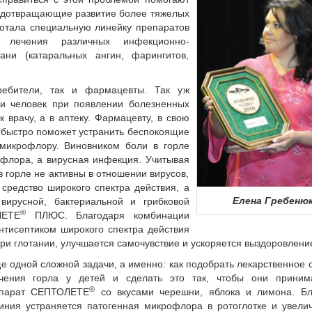
редотвращающие развитие более тяжелых
отала специальную линейку препаратов
 лечения различных инфекционно-
ани (катаральных ангин, фарингитов,
ребители, так и фармацевты. Так уж
ни человек при появлении болезненных
врачу, а в аптеку. Фармацевту, в свою
 быстро поможет устранить беспокоящие
микрофлору. Виновником боли в горле
 флора, а вирусная инфекция. Учитывая
в горле не активны в отношении вирусов,
средство широкого спектра действия, а
Елена Гребеню
вирусной, бактериальной и грибковой
®
ЕТЕ­
ПЛЮС. Благодаря комбинации
нтисептиком широкого спектра действия
ри глотании, улучшается самочувствие и ускоряется выздоровлени
одной сложной задачи, а именно: как подобрать лекарственное 
ечения горла у детей и сделать это так, чтобы они приним
®
епарат СЕПТОЛЕТЕ­
со вкусами черешни, яблока и лимона. Бл
ния устраняется патогенная микрофлора в ротоглотке и увели