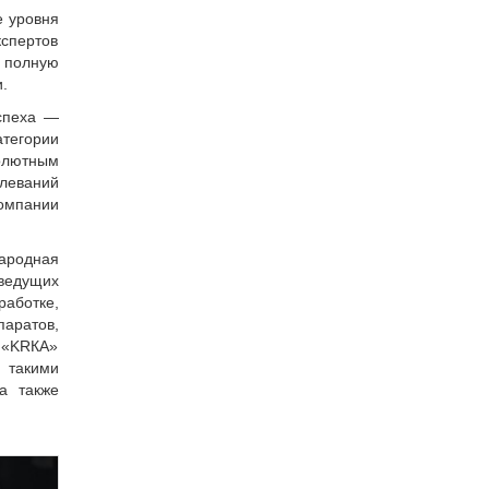
е уровня
спертов
и полную
.
спеха —
тегории
олютным
леваний
омпании
родная
ведущих
аботке,
ратов,
я «KRКА»
 такими
 а также