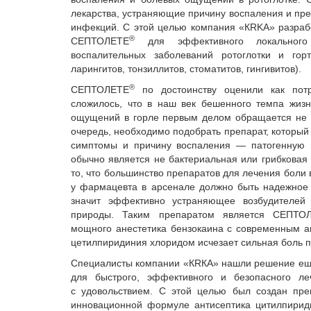
лекарства, устраняющие причину воспаления и п
инфекций. С этой целью компания «КRKA» разраб
®
СЕПТОЛЕТЕ
­ для эффективного локального
воспалительных заболеваний ротоглотки и горт
ларингитов, тонзиллитов, стоматитов, гингивитов).
®
СЕПТОЛЕТЕ
по достоинству оценили как пот
сложилось, что в наш век бешенного темпа жиз
ощущений в горле первым делом обращается не к 
очередь, необходимо подобрать препарат, который
симптомы и причину воспаления — патогенную 
обычно является не бактериальная или грибковая
то, что большинство препаратов для лечения боли 
у фармацевта в арсенале должно быть надежное 
значит эффективно устраняющее возбудителей 
природы. Таким препаратом является СЕПТОЛ
мощного анестетика бензокаина с современным а
цетилпиридиния хлоридом исчезает сильная боль п
Специалисты компании «КRКА» нашли решение еще 
для быстрого, эффективного и безопасного л
с удовольствием. С этой целью был создан пр
инновационной формуле антисептика цитилпириди