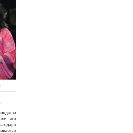
к
е.
средство
али его
агодаря
чивается