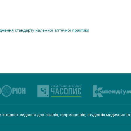
дження стандарту належної аптечної практики
 інтернет-видання для лікарів, фармацевтів, студентів медичних т