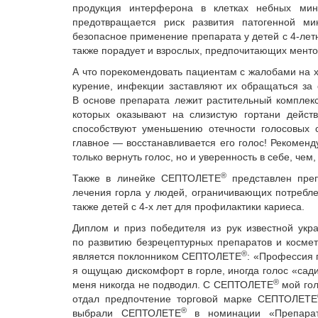
продукция интерферона в клетках небных минд
предотвращается риск развития патогенной ми
безопасное применение препарата у детей с 4-ле
также порадует и взрослых, предпочитающих менто
А что порекомендовать пациентам с жалобами на хр
курение, инфекции заставляют их обращаться за
В основе препарата лежит растительный комплекс
которых оказывают на слизистую гортани дейст
способствуют уменьшению отечности голосовых с
главное — восстанавливается его голос! Рекоме
только вернуть голос, но и уверенность в себе, чем
®
Также в линейке СЕПТОЛЕТЕ
представлен пре
лечения горла у людей, ограничивающих потребле
также детей с 4-х лет для профилактики кариеса.
Диплом и приз победителя из рук известной ук
по развитию безрецептурных препаратов и косме
®
является поклонником СЕПТОЛЕТЕ
: «Профессия 
я ощущаю дискомфорт в горле, иногда голос «сад
®
меня никогда не подводил. С СЕПТОЛЕТЕ
мой гол
отдал предпочтение торговой марке СЕПТОЛЕТЕ
®
выбрали СЕПТОЛЕТЕ
в номинации «Препараты