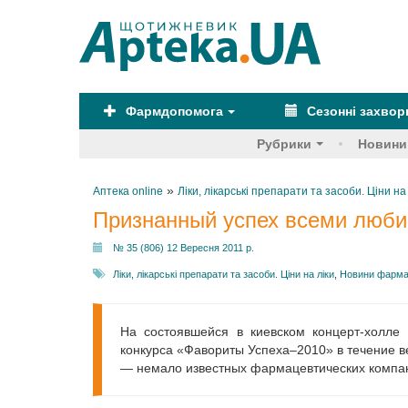
Фармдопомога
Сезонні захво
Рубрики
Новини
»
Аптека online
Ліки, лікарські препарати та засоби. Ціни на
Признанный успех всеми лю
№ 35 (806) 12 Вересня 2011 р.
Ліки, лікарські препарати та засоби. Ціни на ліки
,
Новини фарма
На состоявшейся в киевском концерт-холле
конкурса «Фавориты Успеха–2010» в течение в
— немало известных фармацевтических компа