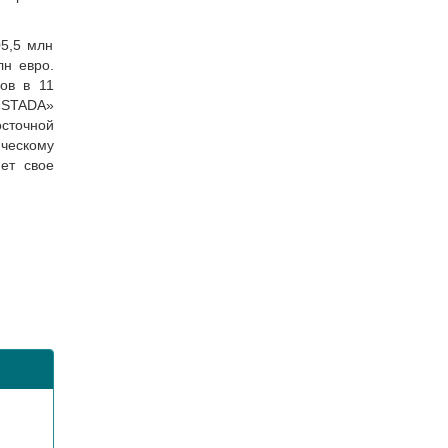
05,5 млн
лн евро.
ов в 11
 «STADA»
сточной
ческому
ет свое