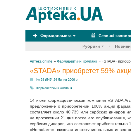
Фармдопомога
Сезонні захво
Рубрики
Новини
»
»
Аптека online
Фармацевтичні компанії
«STADA» приобре
«STADA» приобретет 59% акц
№ 28 (549) 24 Липня 2006 р.
Фармацевтичні компанії
14 июля фармацевтическая компания «STADA Arzn
предложение о приобретении 100% акций фармац
составляет около 40,739 млн сербских динаров и
на протяжении 21 дня после его опубликования, 
сербских динаров, что составляет приблизительно
«Hemofarm», включая институциональных инвестор