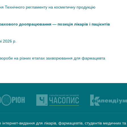
я Технічного регламенту на косметичну продукцію
 фахового доопрацювання — позиція лікарів і пацієнтів
чі 2026 р.
хвороби на різних етапах захворювання для фармацевта
 інтернет-видання для лікарів, фармацевтів, студентів медичних т