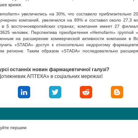
шее время.
emofarm» увеличились на 30%, что составило приблизительно 2
дочерних компаний, увеличился на 89% и составил около 27,3 м
в 5 восточноевропейских странах; компания имеет 27 филиал
 3625 человек. Перспектива приобретения «Hemofarm» группой
ленным на расширение коммерческой активности компании в Во
лучить «STADA» доступ к относительно недорогому фармацевти
том регионе. Таким образом «STADA» последовательно расширя
урсі останніх новин фармацевтичної галузі?
«Щотижневик АПТЕКА» в соціальних мережах!
нтуйте першим