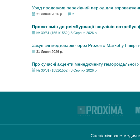
Уряд продовжив перехідний період для впровадженн
31 Липня 2026 р.
2
Проєкт змін до реімбурсації інсулінів потребує
№ 30/31 (1551/1552 ) 3 Серпня 2026 р.
Закупівлі медтоварів через Prozorro Market у I півріч
31 Липня 2026 р.
Про сучасні акценти менеджменту гемороїдальної 
№ 30/31 (1551/1552 ) 3 Серпня 2026 р.
Спеціалізоване медичне