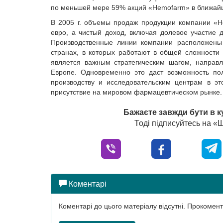
по меньшей мере 59% акций «Hemofarm» в ближай
В 2005 г. объемы продаж продукции компании «H
евро, а чистый доход, включая долевое участие 
Производственные линии компании расположены 
странах, в которых работают в общей сложности
является важным стратегическим шагом, направ
Европе. Одновременно это даст возможность по
производству и исследовательским центрам в э
присутствие на мировом фармацевтическом рынке.
Бажаєте завжди бути в к
Тоді підписуйтесь на 
Коментарі
Коментарі до цього матеріалу відсутні. Прокоме