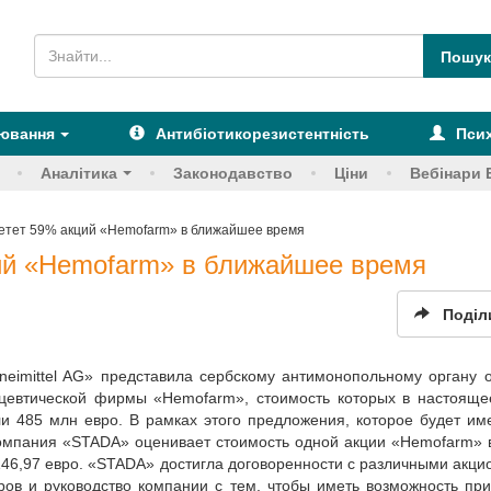
рювання
Антибіотикорезистентність
Псих
Аналітика
Законодавство
Ціни
Вебінари 
тет 59% акций «Hemofarm» в ближайшее время
ий «Hemofarm» в ближайшее время
Поділ
eimittel AG» представила cербскому антимонопольному органу 
евтической фирмы «Hemofarm», стоимость которых в настояще
ли 485 млн евро. В рамках этого предложения, которое будет им
компания «STADA» оценивает стоимость одной акции «Hemofarm» 
 146,97 евро. «STADA» достигла договоренности с различными акц
ов и руководство компании с тем, чтобы иметь возможность пр