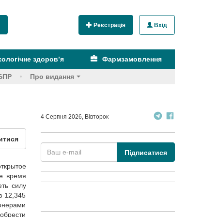
Реєстрація
Вхід
ологічне здоров’я
Фармзамовлення
БПР
Про видання
4 Серпня 2026, Вівторок
итися
Підписатися
открытое
е время
еть силу
в 12,345
ионерами
иобрести