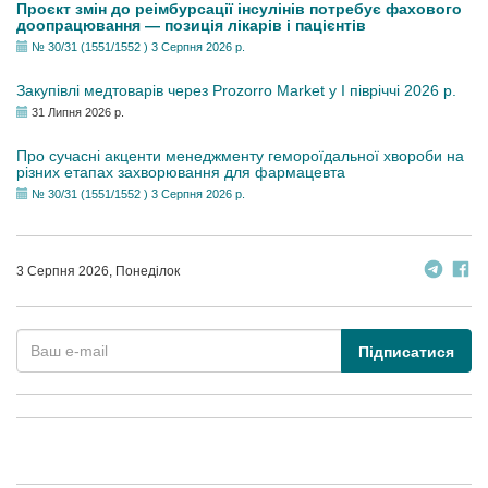
Проєкт змін до реімбурсації інсулінів потребує фахового
доопрацювання — позиція лікарів і пацієнтів
№ 30/31 (1551/1552 ) 3 Серпня 2026 р.
Закупівлі медтоварів через Prozorro Market у I півріччі 2026 р.
31 Липня 2026 р.
Про сучасні акценти менеджменту гемороїдальної хвороби на
різних етапах захворювання для фармацевта
№ 30/31 (1551/1552 ) 3 Серпня 2026 р.
3 Серпня 2026, Понеділок
Підписатися