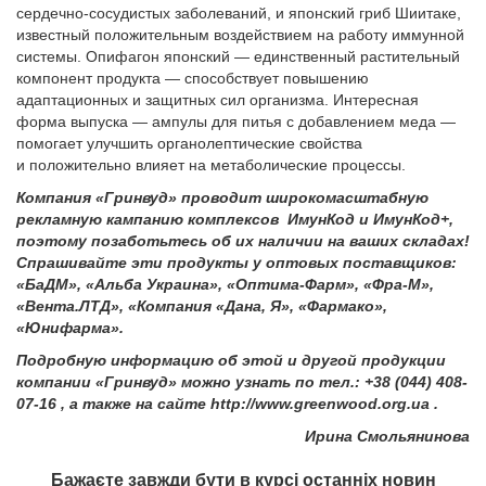
сердечно-сосудистых заболеваний, и японский гриб Шиитаке,
известный положительным воздействием на работу иммунной
системы. Опифагон японский — единственный растительный
компонент продукта — способствует повышению
адаптационных и защитных сил организма. Интересная
форма выпуска — ампулы для питья с добавлением меда —
помогает улучшить органолептические свойства
и положительно влияет на метаболические процессы.
Компания «Гринвуд» проводит широкомасштабную
рекламную кампанию комплексов ИмунКод
и ИмунКод
+,
поэтому позаботьтесь об их наличии на ваших складах!
Спрашивайте эти продукты у оптовых поставщиков:
«БаДМ», «Альба Украина», «Оптима-Фарм», «Фра-М»,
«Вента.ЛТД», «Компания «Дана, Я», «Фармако»,
«Юнифарма».
Подробную информацию об этой и другой продукции
компании «Гринвуд» можно узнать по тел.:
+38 (044) 408-
07-16
,
а также на сайте
http://www.greenwood.org.ua
.
Ирина Смольянинова
Бажаєте завжди бути в курсі останніх новин