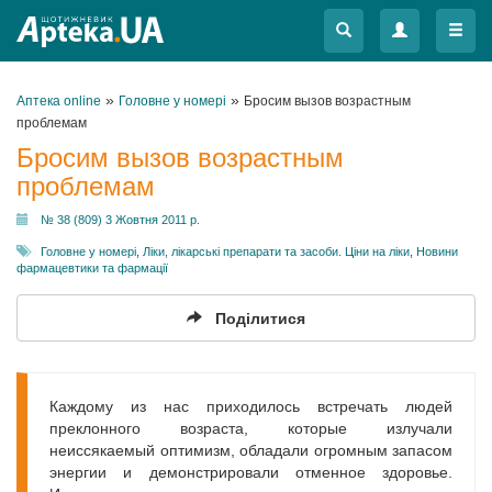
Меню
Меню
»
»
Аптека online
Головне у номері
Бросим вызов возрастным
проблемам
Бросим вызов возрастным
проблемам
№ 38 (809) 3 Жовтня 2011 р.
Головне у номері
,
Ліки, лікарські препарати та засоби. Ціни на ліки
,
Новини
фармацевтики та фармації
Поділитися
Каждому из нас приходилось встречать людей
преклонного возраста, которые излучали
неиссякаемый оптимизм, обладали огромным запасом
энергии и демонстрировали отменное здоровье.