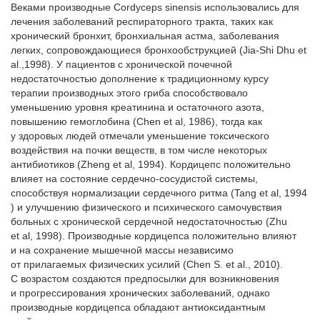
Веками производные Cordyceps sinensis использовались для
лечения заболеваний респираторного тракта, таких как
хронический бронхит, бронхиальная астма, заболевания
легких, сопровождающиеся бронхообструкцией (Jia-Shi Dhu et
al.,1998). У пациентов с хронической почечной
недостаточностью дополнение к традиционному курсу
терапии производных этого гриба способствовало
уменьшению уровня креатинина и остаточного азота,
повышению гемоглобина (Chen et al, 1986), тогда как
у здоровых людей отмечали уменьшение токсического
воздействия на почки веществ, в том числе некоторых
антибиотиков (Zheng et al, 1994). Кордицепс положительно
влияет на состояние сердечно-сосудистой системы,
способствуя нормализации сердечного ритма (Tang et al, 1994
) и улучшению физического и психического самочувствия
больных с хронической сердечной недостаточностью (Zhu
et al, 1998). Производные кордицепса положительно влияют
и на сохранение мышечной массы независимо
от прилагаемых физических усилий (Chen S. et al., 2010).
С возрастом создаются предпосылки для возникновения
и прогрессирования хронических заболеваний, однако
производные кордицепса обладают антиоксидантным