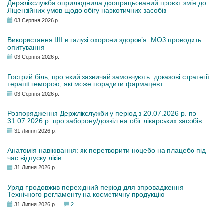
Держлікслужба оприлюднила доопрацьований проєкт змін до
Ліцензійних умов щодо обігу наркотичних засобів
03 Серпня 2026 р.
Використання ШІ в галузі охорони здоров’я: МОЗ проводить
опитування
03 Серпня 2026 р.
Гострий біль, про який зазвичай замовчують: доказові стратегії
терапії геморою, які може порадити фармацевт
03 Серпня 2026 р.
Розпорядження Держлікслужби у період з 20.07.2026 р. по
31.07.2026 р. про заборону/дозвіл на обіг лікарських засобів
31 Липня 2026 р.
Анатомія навіювання: як перетворити ноцебо на плацебо під
час відпуску ліків
31 Липня 2026 р.
Уряд продовжив перехідний період для впровадження
Технічного регламенту на косметичну продукцію
31 Липня 2026 р.
2