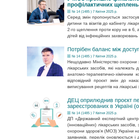
профілактичних щеплень
№ 14 (1485 ) 7 Квітня 2025 р.
Серед змін пропонується застосув
дитини та візитів до кабінету ліка
2-го щеплення проти кору не в 6, а 
дітей від інфекційних захворювань
Потрібен баланс між досту
№ 14 (1485 ) 7 Квітня 2025 р.
Нещодавно Міністерство охорони з
лікарських засобів, які належать
анатомо-терапевтично-хімічним 
відповідний проєкт змін до на
виписування рецептів на лікарські 
ДЕЦ оприлюднив проєкт пере
зареєстрованих в Україні (
№ 14 (1485 ) 7 Квітня 2025 р.
ДП «Державний експертний центр 
(інноваційних) лікарських засобів,
охорони здоров’я (МОЗ) України на
заявників, перелік оновлюється і