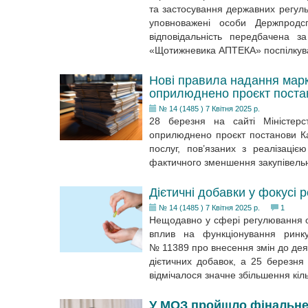
та застосування державних регульо
уповноважені особи Держпродс
відповідальність передбачена 
«Щотижневика АПТЕКА» поспілкува
Нові правила надання марк
оприлюднено проєкт поста
№ 14 (1485 ) 7 Квітня 2025 р.
28 березня на сайті Міністерс
оприлюднено проєкт постанови Ка
послуг, пов’язаних з реалізаціє
фактичного зменшення закупівельни
Дієтичні добавки у фокусі 
№ 14 (1485 ) 7 Квітня 2025 р.
1
Нещодавно у сфері регулювання об
вплив на функціонування ринк
№ 11389 про внесення змін до дея
дієтичних добавок, а 25 березня
відмічалося значне збільшення кіл
У МОЗ пройшло фінальне 