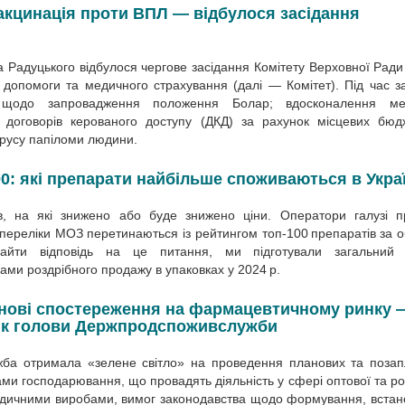
акцинація проти ВПЛ — відбулося засідання
 Радуцького відбулося чергове засідання Комітету Верхов­ної Ради
ї допомоги та медичного страхування (далі — Комітет). Під час з
и щодо запровадження положення Болар; вдосконалення ме
я договорів керованого доступу (ДКД) за рахунок місцевих бюд
ірусу папіломи людини.
0: які препарати найбільше споживаються в Украї
в, на які знижено або буде знижено ціни. Оператори галузі п
ці переліки МОЗ перетинаються із рейтингом топ-100 препаратів за 
йти відповідь на це питання, ми підготували загальний 
гами роздрібного продажу в упаковках у 2024 р.
цінові спостереження на фармацевтичному ринку 
ник голови Держпродспоживслужби
ба отримала «зелене світло» на проведення планових та позап
ми господарювання, що провадять діяльність у сфері оптової та ро
 медичними виробами, вимог законодавства щодо формування, вста