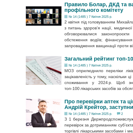
Правило Болар, ДКД та в
профільного комітету
№ 14 (1485 ) 7 Квітня 2025 р.
2 квітня під головуванням Михайла
з питань здоров’я нації, медично
обговорювалися законопроєкт
обстеження водіїв; фінансуванн
запровадження вакцинації проти в
Загальний рейтинг топ-10
№ 14 (1485 ) 7 Квітня 2025 р.
МОЗ оприлюднило переліки лікі
зацікавленість у тому, наскільки 
споживання у 2024 р. Щоб зна
топ-100 лікарських засобів за обся
Про перевірки аптек та 
Андрій Крейтор, заступ
№ 14 (1485 ) 7 Квітня 2025 р.
2
З 1 березня Держпродспоживслуж
перевірок за дотриманням суб’єкта
торгівлі лікарськими засобами і