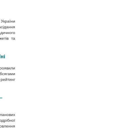
 України
асідання
дичного
жетів та
ні
роявили
обсягами
рейтинг
—
ланових
здрібної
новлення