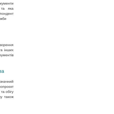
окументи
 та яка
пондент
ужби
ворення
та інших
рументів
ва
 значний
опроєкт
та обігу
ку також