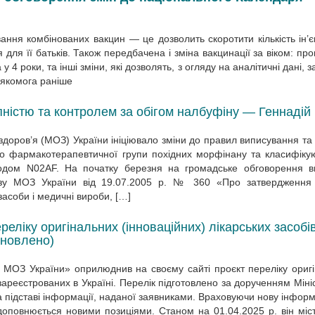
ання комбінованих вакцин — це дозволить скоротити кількість ін’є
ря для її батьків. Також передбачена і зміна вакцинації за віком: пр
у 4 роки, та інші зміни, які дозволять, з огляду на аналітичні дані, 
 якомога раніше
пністю та контролем за обігом налбуфіну — Геннадій
доров’я (МОЗ) України ініціювало зміни до правил виписування та 
 до фармакотерапевтичної групи похідних морфінану та класифіку
кодом N02AF. На початку березня на громадське обговорення в
казу МОЗ України від 19.07.2005 р. № 360 «Про затвердження
засоби і медичні вироби, […]
ліку оригінальних (інноваційних) лікарських засобів
оновлено)
МОЗ України» оприлюднив на своєму сайті проєкт переліку ориг
 зареєстрованих в Україні. Перелік підготовлено за дорученням Міні
 підставі інформації, наданої заявниками. Враховуючи нову інформ
 доповнюється новими позиціями. Станом на 01.04.2025 р. він міс