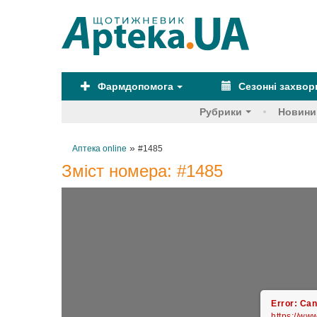
Фармдопомога
Сезонні захво
Рубрики
Новини
»
Аптека online
#1485
Зміст номера:
#1485
Error: Can
https://ww