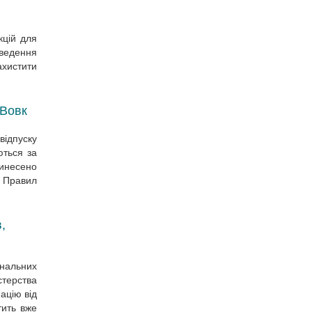
кцій для
оведення
захистити
 Вовк
відпуску
ються за
инесено
 Правил
,
інальних
стерства
ацію від
тить вже