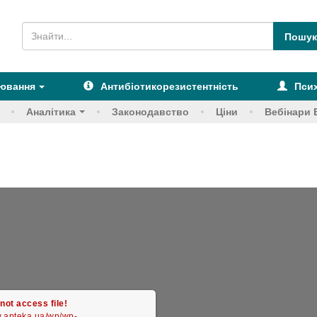
рювання
Антибіотикорезистентність
Псих
Аналітика
Законодавство
Ціни
Вебінари 
not access file!
w.apteka.ua/wp/wp-