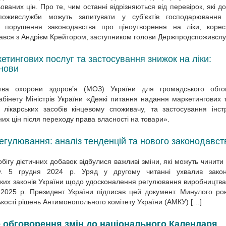
ваних цін. Про те, чим останні відрізняються від перевірок, які д
поживслужби можуть запитувати у суб’єктів господарювання
за порушення законодавства про ціноутворення на ліки, корес
вся з Андрієм Крейтором, заступником голови Держпродспоживсл
етингових послуг та застосування знижок на ліки:
нови
тва охорони здоров’я (МОЗ) України для громадського обго
бінету Міністрів України «Деякі питання надання маркетингових 
ю лікарських засобів кінцевому споживачу, та застосування інст
х цін після переходу права власності на товари».
регулювання: аналіз тенденцій та нового законодавст
ігу дієтичних добавок відбулися важливі зміни, які можуть чинити
у. 5 грудня 2024 р. Уряд у другому читанні ухвалив закон
ких законів України щодо удосконалення регулювання виробництва 
 2025 р. Президент України підписав цей документ. Минулого ро
ькості рішень Антимонопольного комітету України (АМКУ) […]
обговорення змін до національного Календаря