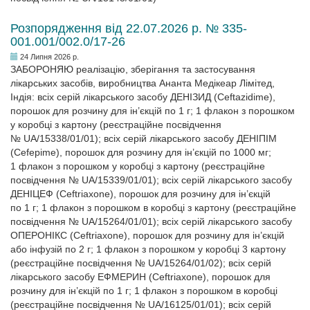
Розпорядження від 22.07.2026 р. № 335-
001.001/002.0/17-26
24 Липня 2026 р.
ЗАБОРОНЯЮ реалізацію, зберігання та застосування
лікарських засобів, виробництва Ананта Медікеар Лімітед,
Індія: всіх серій лікарського засобу ДЕНІЗИД (Ceftazidime),
порошок для розчину для ін’єкцій по 1 г; 1 флакон з порошком
у коробці з картону (реєстраційне посвідчення
№ UA/15338/01/01); всіх серій лікарського засобу ДЕНІПІМ
(Cefepime), порошок для розчину для ін’єкцій по 1000 мг;
1 флакон з порошком у коробці з картону (реєстраційне
посвідчення № UA/15339/01/01); всіх серій лікарського засобу
ДЕНІЦЕФ (Ceftriaxone), порошок для розчину для ін’єкцій
по 1 г; 1 флакон з порошком в коробці з картону (реєстраційне
посвідчення № UA/15264/01/01); всіх серій лікарського засобу
ОПЕРОНІКС (Ceftriaxone), порошок для розчину для ін’єкцій
або інфузій по 2 г; 1 флакон з порошком у коробці 3 картону
(реєстраційне посвідчення № UA/15264/01/02); всіх серій
лікарського засобу ЕФМЕРИН (Ceftriaxonе), порошок для
розчину для ін’єкцій по 1 г; 1 флакон з порошком в коробці
(реєстраційне посвідчення № UA/16125/01/01); всіх серій