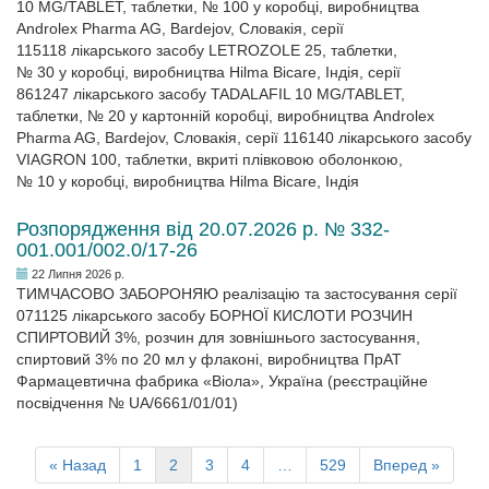
10 MG/TABLET, таблетки, № 100 у коробці, виробництва
Androlex Pharma AG, Bardejov, Словакія, серії
115118 лікарського засобу LETROZOLE 25, таблетки,
№ 30 у коробці, виробництва Hilma Bicare, Індія, серії
861247 лікарського засобу TADALAFIL 10 MG/TABLET,
таблетки, № 20 у картонній коробці, виробництва Androlex
Pharma AG, Bardejov, Словакія, серії 116140 лікарського засобу
VIAGRON 100, таблетки, вкриті плівковою оболонкою,
№ 10 у коробці, виробництва Hilma Bicare, Індія
Розпорядження від 20.07.2026 р. № 332-
001.001/002.0/17-26
22 Липня 2026 р.
ТИМЧАСОВО ЗАБОРОНЯЮ реалізацію та застосування серії
071125 лікарського засобу БОРНОЇ КИСЛОТИ РОЗЧИН
СПИРТОВИЙ 3%, розчин для зовнішнього застосування,
спиртовий 3% по 20 мл у флаконі, виробництва ПрАТ
Фармацевтична фабрика «Віола», Україна (реєстраційне
посвідчення № UA/6661/01/01)
« Назад
1
2
3
4
…
529
Вперед »