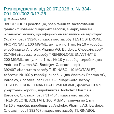
Розпорядження від 20.07.2026 р. № 334-
001.001/002.0/17-26
22 Липня 2026 р.
ЗАБОРОНЯЮ реалізацію, зберігання та застосування
фальсифікованих лікарських засобів, з маркуванням
іноземною мовою, що офіційно не ввозились на територію
України: серії 392407 лікарського засобу TESTOSTERONE
PROPIONATE 100 MG/ML, ампули по 1 мл, № 10 у коробці,
виробництва Androlex Pharma AG, Bardejov, Словакія, серії
317454 лікарського засобу TRENBOLONE ENANTHATE
200 MG/ML, ампули по 1 мл, № 10 у коробці, виробництва
Androlex Pharma AG, Bardejov, Словакія, серії
392407 лікарського засобу TURINABOL 10 MG/TABLET,
таблетки № 100 у коробці, виробництва Androlex Pharma AG,
Bardejov, Словакія, серії 300723 лікарського засобу
TESTOSTERONE ENANTHATЕ 250 MG/ML, флакон 10 мл
у картонній коробці, виробництва Androlex Pharma AG,
Bardejov, Словакія, серії 317454 лікарського засобу
TRENBOLONE АСЕТАТЕ 100 MG/ML, ампули по 1 мл
№ 10 у коробці, виробництва Androlex Pharma AG, Bardejov,
Словакія, серії 392407 лікарського засобу TURINABOL