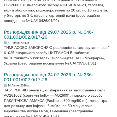
EBK26007B1 лікарського засобу ФІБРИНАЗА-20, таблетки,
вкриті оболонкою, кишковорозчинні по 20 мг; по 10 таблеток
у блістері; по 3 блістери у картонній пачці (реєстраційне
посвідчення № UA/10426/01/02).
Розпорядження від 29.07.2026 р. № 346-
001.001/002.0/17-26
31 Липня 2026 р.
ТИМЧАСОВО ЗАБОРОНЯЮ реалізацію та застосування серії
61025 лікарського засобу ЦИТРАМОН В, таблетки;
по 10 таблеток у блістерах, виробництва ПАТ «Монфарм»,
Україна (реєстраційне посвідчення № UA/7359/01/01)
Розпорядження від 24.07.2026 р. № 336-
001.001/002.0/17-26
24 Липня 2026 р.
ЗАБОРОНЯЮ реалізацію, зберігання та застосування серії
АО261002 (серія «in bulk» — АО2609) лікарського засобу
ПАКЛІТАКСЕЛ АМАКСА (Paclitaxel 300 mg/50 ml), концентрат
для розчину для інфузій, 6 мг/мл; по 50 мл у флаконі,
виробництва АкВіда ГмбХ, Німеччина (реєстраційне
посвідчення № UA/15145/01/01)