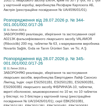
100272 лікарського засобу ЕМЛА, крем по 30 г у тубі; по 1 тубі
у картонній коробці, виробництва Ресіфарм Карлскога АБ,
Австрія (реєстраційне посвідчення № UA/4596/01/01).
Розпорядження від 28.07.2026 р. № 344-
001.001/002.0/17-26
31 Липня 2026 р.
ЗАБОРОНЯЮ реалізацію, зберігання та застосування серії
A0213K фальсифікованого лікарського засобу VALAMOR
(Ribociclib) 200 mg, таблетки № 63, з маркуванням виробника
Novartis Sağlık, Gıda ve Tarım Ürünleri San. ve Tic. A.Ş.
Розпорядження від 28.07.2026 р. № 345-
001.001/002.0/17-26
31 Липня 2026 р.
ЗАБОРОНЯЮ реалізацію, зберігання та застосування
лікарських засобів, виробництва Евертоджен Лайф Саєнсиз
Лімітед, Індія: серії ESI25011B1, ESI25012B1, ESI26002B1,
ESI26003B1 лікарського засобу ФІБРИНАЗА-10, таблетки,
вкриті оболонкою, кишковорозчинні по 10 мг, по 10 таблеток
у блістері; по 3 блістери у картонній пачці (реєстраційне
посвідчення № UA/10426/01/01); серії EBK25010B1,
EBK25011B1, EBK25012B1, EBK26004B1, EBK26005B1,