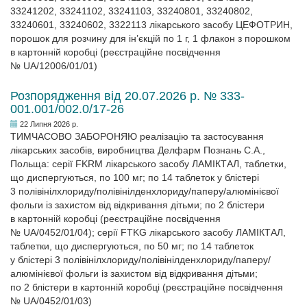
33241202, 33241102, 33241103, 33240801, 33240802,
33240601, 33240602, 3322113 лікарського засобу ЦЕФОТРИН,
порошок для розчину для ін’єкцій по 1 г, 1 флакон з порошком
в картонній коробці (реєстраційне посвідчення
№ UA/12006/01/01)
Розпорядження від 20.07.2026 р. № 333-
001.001/002.0/17-26
22 Липня 2026 р.
ТИМЧАСОВО ЗАБОРОНЯЮ реалізацію та застосування
лікарських засобів, виробництва Делфарм Познань С.А.,
Польща: серії FKRM лікарського засобу ЛАМІКТАЛ, таблетки,
що диспергуються, по 100 мг; по 14 таблеток у блістері
3 полівінілхлориду/полівінілденхлориду/паперу/алюмінієвої
фольги із захистом від відкривання дітьми; по 2 блістери
в картонній коробці (реєстраційне посвідчення
№ UA/0452/01/04); серії FTKG лікарського засобу ЛАМІКТАЛ,
таблетки, що диспергуються, по 50 мг; по 14 таблеток
у блістері 3 полівінілхлориду/полівінілденхлориду/паперу/
алюмінієвої фольги із захистом від відкривання дітьми;
по 2 блістери в картонній коробці (реєстраційне посвідчення
№ UA/0452/01/03)