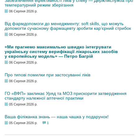
Забезпечення ефективності ліків у спеку — Держлікслужба про
температурний режим зберігання
06 Серпня 2026 р.
Від фармдопомоги до менеджменту: soft skills, що можуть
допомогти сучасному фармацевту зробити кар’єрний стрибок
06 Серпня 2026 р.
«Ми прагнемо максимально швидко інтегрувати
українську систему верифікації лікарських засобів
у європейську модель» — Петро Багрій
06 Серпня 2026 р.
Про типові помилки при застосуванні ліків
06 Серпня 2026 р.
ГО «ВФП» закликає Уряд та МОЗ прискорити затвердження
стандарту належної аптечної практики
05 Серпня 2026 р.
Ваша філіжанка знань — наша чашка у подарунок!
05 Серпня 2026 р.
1