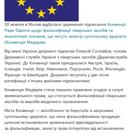
28 жовтня в Москві відбулася церемонія підписання
Конвенції
Ради Європи щодо фальсифікації лікарських засобів та
аналогічних злочинів, що несуть загрозу суспільному здоров’ю
(Конвенція Медікрім)
.
Від імені України документ підписав Олексій Соловйов, голова
Державної служби України з лікарських засобів (Держлікслужба
України). До Конвенції також приєдналися Австрія, Ізраїль,
Ісландія, Італія, Кіпр, Німеччина, Португалія, Росія, Фінляндія,
Франція та Швейцарія. Документ вступить у дію після
ратифікації п’ятьма країнами-підписантами.
Конвенція Медікрім стала першою право­вою угодою в галузі
кримінального права, що стосується фальсифікації лікарських
засобів та виробів медичного призначення.
Мета Конвенції — запобігання та боротьба із загрозами
суспільному здоров’ю, що несе фальсифікована продукція,
шляхом встановлення кримінальної відповідальності
за фальсифікацію, захисту прав потерпілих від встановлених