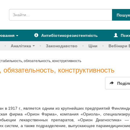
рювання
Антибіотикорезистентність
Псих
Аналітика
Законодавство
Ціни
Вебінари 
табильность, обязательность, конструктивность
 обязательность, конструктивность
Поділ
 в 1917 г., является одним из крупнейших предприятий Финлянди
еская фирма «Орион Фарма», компания «Ориола», специализир
рибьюции лекарственных препаратов, «Орион Диагностика» 
ских систем, а также подразделение, выпускающее парамедицински