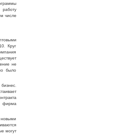
ограммы
 работу
ом числе
птовыми
0. Круг
компания
ществует
жение не
но было
 бизнес.
стаивает
онтракта
я фирма
с новыми
иваются
ые могут