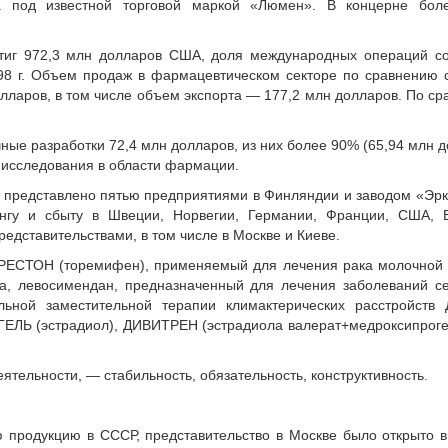
ка под известной торговой маркой «Люмен».
В концерне бол
стиг 972,3 млн долларов США, доля международных операций со
8 г. Объем продаж в фармацевтическом секторе по сравнению с
долларов, в том числе объем экспорта — 177,2 млн долларов. По с
ные разработки 72,4 млн долларов, из них более 90% (65,94 млн 
а исследования в области фармации.
 представлено пятью предприятиями в Финляндии и заводом «Эр
нгу и сбыту в Швеции, Норвегии, Германии, Франции, США, В
едставительствами, в том числе в Москве и Киеве.
РЕСТОН (торемифен), применяемый для лечения рака молочной 
а, левосимендан, предназначенный для лечения заболеваний се
льной заместительной терапии климактерических расстройств
ГЕЛЬ (эстрадиол), ДИВИТРЕН (эстрадиола валерат+медроксипрог
ятельности, — стабильность, обязательность, конструктивность.
 продукцию в СССР, представительство в Москве было открыто в 