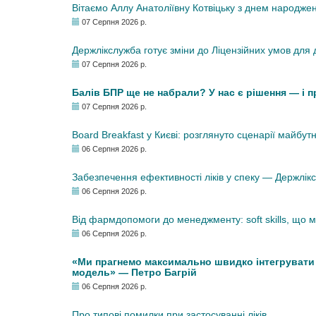
Вітаємо Аллу Анатоліївну Котвіцьку з днем народже
07 Серпня 2026 р.
Держлікслужба готує зміни до Ліцензійних умов для д
07 Серпня 2026 р.
Балів БПР ще не набрали? У нас є рішення — і 
07 Серпня 2026 р.
Board Breakfast у Києві: розглянуто сценарії майбут
06 Серпня 2026 р.
Забезпечення ефективності ліків у спеку — Держлі
06 Серпня 2026 р.
Від фармдопомоги до менеджменту: soft skills, що
06 Серпня 2026 р.
«Ми прагнемо максимально швидко інтегрувати у
модель» — Петро Багрій
06 Серпня 2026 р.
Про типові помилки при застосуванні ліків