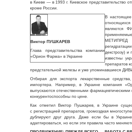
в Киеве
— в 1993 г. Киевское представительство от
кроме России.
В настоящее
относящихся 
являются ФИ
применяемые 
МЕТИПРЕД (
Виктор ПУШКАРЕВ
регидратаци
Глава представительства компании
декстрозу) и
«Орион Фарма» в Украине
известны ук
препаратов к
предстательной железы и уже упоминавшиеся ДИ
Отбирая для экспорта лекарственные средства
импортера. Например, в Украине компания «Ор
выпускаются отечественными фармацевтическими п
конкурентоспособны по цене.
Как отметил Виктор Пушкарев, в Украине сущес
с регистрацией препаратов, громоздкая многоступ
дублируют друг друга. Даже если бы в Украи
адаптироваться, но если эти правила часто меняютс
ПРОДВИЖЕНИЕ: ПРЕЖДЕ ВСЕГО — РАБОТА С В