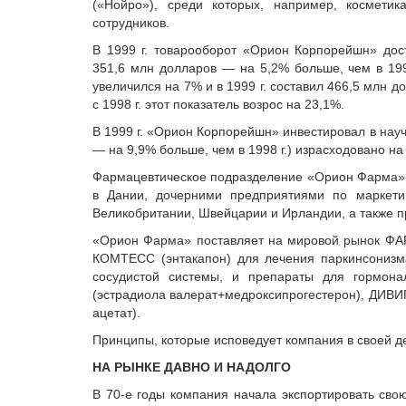
(«Нойро»), среди которых, например, космети
сотрудников.
В 1999 г. товарооборот «Орион Корпорейшн» до
351,6 млн долларов — на 5,2% больше, чем в 199
увеличился на 7% и в 1999 г. составил 466,5 млн 
с 1998 г. этот показатель возрос на 23,1%.
В 1999 г. «Орион Корпорейшн» инвестировал в науч
— на 9,9% больше, чем в 1998 г.) израсходовано н
Фармацевтическое подразделение «Орион Фарма»
в Дании, дочерними предприятиями по маркети
Великобритании, Швейцарии и Ирландии, а также пр
«Орион Фарма» поставляет на мировой рынок ФА
КОМТЕСС (энтакапон) для лечения паркинсонизм
сосудистой системы, и препараты для гормона
(эстрадиола валерат+медроксипрогестерон), ДИВИ
ацетат).
Принципы, которые исповедует компания в своей де
НА РЫНКЕ ДАВНО И НАДОЛГО
В 70-е годы компания начала экспортировать свою