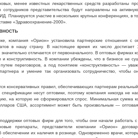
новых, менее известных лекарственных средств разработаны пр
 сотрудников представительства будут направлены на активную
 Планируется участие в нескольких крупных конференциях, в т
ыставке «Здравоохранение-2000».
ИВНОСТЬ
ке, компания «Орион» установила партнерские отношения с о
тов в нашу страну. В настоящее время их число достигает 1
 значительно отличается от первоначального. В оптовых фирмах 
 и конструктивность. В компании убеждены, что в бизнесе не су
 путем переговоров, а под понятием «конструктивность» — ува
 партнера и умение так организовать сотрудничество, чтобы о
ся консервативных правил, обеспечивающих партнерам реальный
спецификации несут оптовики, поэтому компания никогда не на
цию, на которую не сформировался спрос. Минимальная сумма к
долларов США, ассортимент может быть произвольным — оптова
поддержки оптовых фирм для того, чтобы они начали работать 
новые препараты, представители компании «Орион» договар
 обеспечении их наличия в рознице. Одновременно врачи, котор