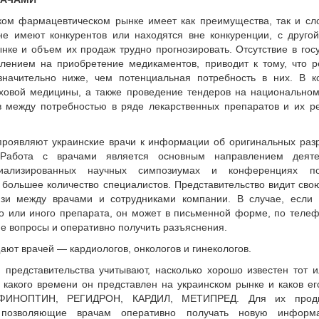
ком фармацевтическом рынке имеет как преимущества, так и сл
не имеют конкурентов или находятся вне конкуренции, с друг
ке и объем их продаж трудно прогнозировать. Отсутствие в гос
лением на приобретение медикаментов, приводит к тому, что 
значительно ниже, чем потенциальная потребность в них. В к
аховой медицины, а также проведение тендеров на национально
в между потребностью в ряде лекарственных препаратов и их 
проявляют украинские врачи к информации об оригинальных раз
 Работа с врачами является основным направлением деяте
циализированных научных симпозиумах и конференциях по
большее количество специалистов. Представительство видит сво
зи между врачами и сотрудниками компании. В случае, если 
о или иного препарата, он может в письменной форме, по теле
е вопросы и оперативно получить разъяснения.
ют врачей — кардиологов, онкологов и гинекологов.
 представительства учитывают, насколько хорошо известен тот 
 какого времени он представлен на украинском рынке и каков е
я ФИНОПТИН, РЕГИДРОН, КАРДИЛ, МЕТИПРЕД. Для их прод
 позволяющие врачам оперативно получать новую инфор