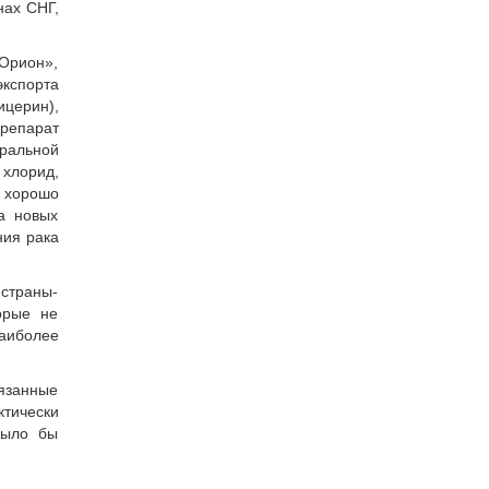
нах СНГ,
Орион»,
экспорта
церин),
препарат
ральной
хлорид,
и хорошо
а новых
ния рака
страны-
орые не
наиболее
язанные
ктически
было бы