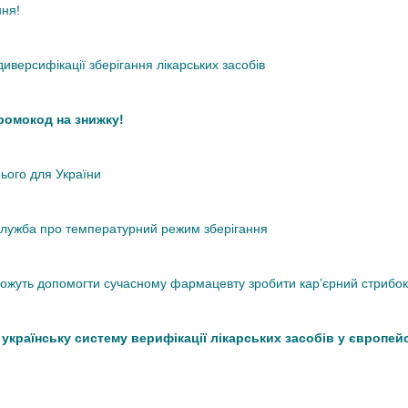
ння!
иверсифікації зберігання лікарських засобів
промокод на знижку!
нього для України
кслужба про температурний режим зберігання
 можуть допомогти сучасному фармацевту зробити кар’єрний стрибок
країнську систему верифікації лікарських засобів у європей