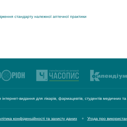
дження стандарту належної аптечної практики
 інтернет-видання для лікарів, фармацевтів, студентів медичних т
літика конфіденційності та захисту даних
Угода про використа