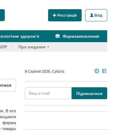
Реєстрація
Вхід
ологічне здоров’я
Фармзамовлення
БПР
Про видання
8 Серпня 2026, Субота
итися
Підписатися
и. В его
ующаяся
— фирма
е товары