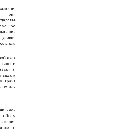
ожности.
ой — они
ударстве
реальное
омпании
м уровне
реальным
работках
льности
зволяет
ю задачу
у врача
фону или
или иной
го объем
вижения
мацию о