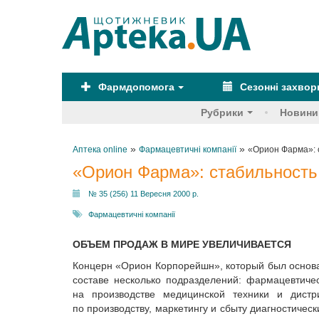
Фармдопомога
Сезонні захво
Рубрики
Новини
»
»
Аптека online
Фармацевтичні компанії
«Орион Фарма»: с
«Орион Фарма»: стабильность,
№ 35 (256) 11 Вересня 2000 р.
Фармацевтичні компанії
ОБЪЕМ ПРОДАЖ В МИРЕ УВЕЛИЧИВАЕТСЯ
Концерн «Орион Корпорейшн», который был основан
составе несколько подразделений: фармацевтич
на производстве медицинской техники и дист
по производству, маркетингу и сбыту диагностиче