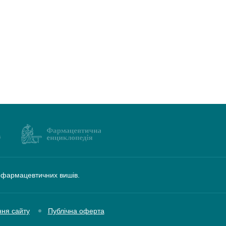
а фармацевтичних вишів.
ння сайту
Публічна оферта