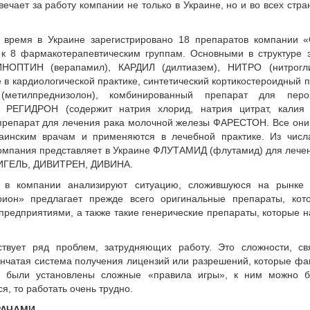
вечает за работу компании не только в Украине, но и во всех стра
 время в Украине зарегистрировано 18 препаратов компании «
к 8 фармакотерапевтическим группам. Основными в структуре 
НОПТИН (верапамил), КАРДИЛ (дилтиазем), НИТРО (нитрогли
в кардиологической практике, синтетический кортикостероидный 
метилпреднизолон), комбинированный препарат для перо
и РЕГИДРОН (содержит натрия хлорид, натрия цитрат, калия 
 препарат для лечения рака молочной железы ФАРЕСТОН. Все он
раинским врачам и применяются в лечебной практике. Из числ
омпания представляет в Украине ФЛУТАМИД (флутамид) для лече
ВИГЕЛЬ, ДИВИТРЕН, ДИВИНА.
, в компании анализируют ситуацию, сложившуюся на рынке 
ион» предлагает прежде всего оригинальные препараты, кот
редприятиями, а также такие генерические препараты, которые 
твует ряд проблем, затрудняющих работу. Это сложности, св
енчатая система получения лицензий или разрешений, которые фа
не были установлены сложные «правила игры», к ним можно 
я, то работать очень трудно.
РАЧАМИ