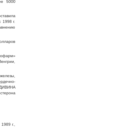
ее 5000
ставила
 1998 г.
равнению
долларов
кофарм»
енгрии,
железы,
рдечно-
 ДИВИНА
естерона
1989 г.,