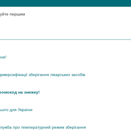
нтуйте першим
ння!
иверсифікації зберігання лікарських засобів
промокод на знижку!
нього для України
кслужба про температурний режим зберігання