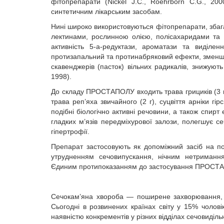
фітопрепарати (Nickel J.C., Roehrborn C.G., 2
синтетичним лікарським засобам.
Нині широко використовуються фітопрепарати, збаг
лектинами, рослинною олією, полісахаридами та ф
активність 5-a-редуктази, ароматази та виділен
протизапальний та протинабряковий ефекти, зменшуют
скавенджерів (пасток) вільних радикалів, знижують
1998).
До складу ПРОСТАПОЛУ входить трава грициків (3 г),
трава реп’яха звичайного (2 г), суцвіття арніки гір
подібні біологічно активні речовини, а також спи
гладких м’язів передміхурової залози, полегшує с
гіпертрофії.
Препарат застосовують як допоміжний засіб на по
утрудненням сечовипускання, нічним нетриманн
Єдиним протипоказанням до застосування ПРОСТАПО
Сечокам’яна хвороба — поширене захворювання, що
Сьогодні в розвинених країнах світу у 15% чолові
наявністю конкрементів у різних відділах сечовидільни