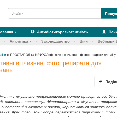
рювання
Антибіотикорезистентність
Псих
Аналітика
Законодавство
Ціни
Вебінари 
»
 ліки
ПРОСТАПОЛ та НЕФРОЛефективні вітчизняні фітопрепарати для лікув
ні вітчизняні фітопрепарати для
ювань
Поділ
одження з лікувально-профілактичною метою привертає все біль
 80% населення застосовує фітопрепарати з лікувально-профіл
, виготовлені з лікарських рослин, користуються значною попу
ування. Крім того, вони добре переносяться пацієнтами, тому