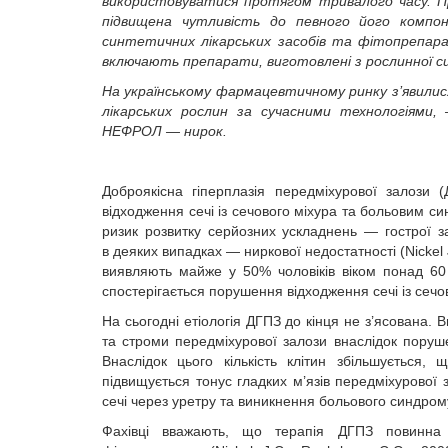
використовуватися протягом тривалого часу. 
підвищена чутливість до певного його компон
синтетичних лікарських засобів та фітопрепарат
включають препарати, виготовлені з рослинної с
На українському фармацевтичному ринку з’явилися 
лікарських рослин за сучасними технологіями
НЕФРОЛ — нирок.
Доброякісна гіперплазія передміхурової залоз
відходження сечі із сечового міхура та больовим 
ризик розвитку серйозних ускладнень — гострої за
в деяких випадках — ниркової недостатності (Nickel 
виявляють майже у 50% чоловіків віком понад 60 
спостерігається порушення відходження сечі із сечов
На сьогодні етіологія ДГПЗ до кінця не з’ясована.
та строми передміхурової залози внаслідок поруш
Внаслідок цього кількість клітин збільшується,
підвищується тонус гладких м’язів передміхурово
сечі через уретру та виникнення больового синдрому 
Фахівці вважають, що терапія ДГПЗ повинна вк