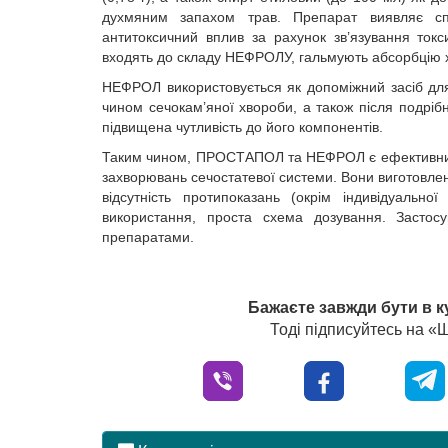
духмяним запахом трав. Препарат виявляє спаз
антитоксичний вплив за рахунок зв’язування токс
входять до складу НЕФРОЛУ, гальмують абсорбцію 
НЕФРОЛ використовується як допоміжний засіб для
чином сечокам’яної хвороби, а також після подрі
підвищена чутливість до його компонентів.
Таким чином, ПРОСТАПОЛ та НЕФРОЛ є ефективними
захворювань сечостатевої системи. Вони виготовлен
відсутність протипоказань (окрім індивідуально
використання, проста схема дозування. Заст
препаратами.
Бажаєте завжди бути в к
Тоді підписуйтесь на 