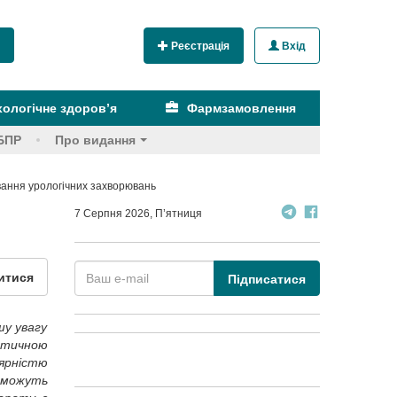
Реєстрація
Вхід
ологічне здоров’я
Фармзамовлення
БПР
Про видання
ання урологічних захворювань
7 Серпня 2026, П’ятниця
итися
Підписатися
шу увагу
актичною
лярністю
 можуть