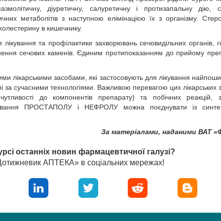
молітичну, діуретичну, салуретичну і протизапальну дію, с
ичних метаболітів з наступною елімінацією їх з організму. Стер
холестерину в кишечнику.
 лікування та профілактики захворювань сечовидільних органів, 
бнення сечових каменів. Єдиним протипоказанням до прийому пре
 лікарськими засобами, які застосовують для лікування найпош
і за сучасними технологіями. Важливою перевагою цих лікарських з
ї чутливості до компонентів препарату) та побічних реакцій, з
осування ПРОСТАПОЛУ і НЕФРОЛУ можна поєднувати із синте
За матеріалами, наданими ВАТ «
урсі останніх новин фармацевтичної галузі?
«Щотижневик АПТЕКА» в соціальних мережах!