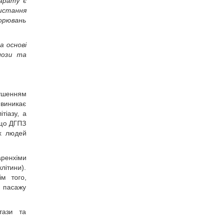
арату є
истання
ворювань
а основі
лози та
ушенням
 виникає
тіазу, а
 що ДГПЗ
их людей
аренхіми
літини).
ім того,
я пасажу
тази та