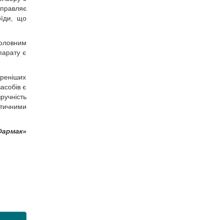
правляє
оїди, що
головним
парату є
иреніших
асобів є
ручність
тичними
Фармак»