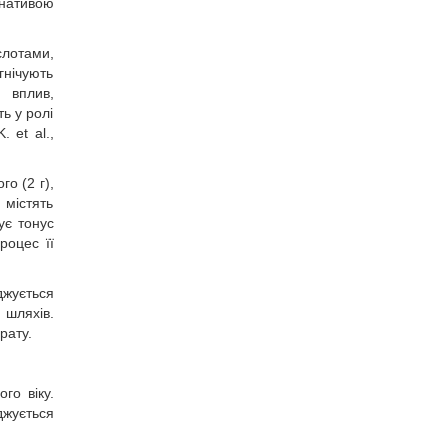
рнативою
слотами,
гнічують
й вплив,
ь у ролі
 et al.,
о (2 г),
 містять
ує тонус
роцес її
джується
шляхів.
рату.
го віку.
джується