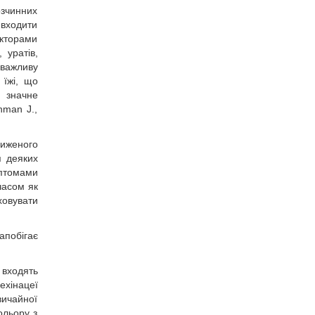
озчинних
 входити
акторами
 уратів,
 важливу
 їжі, що
, значне
hman J.,
ниженого
я деяких
мптомами
часом як
ховувати
апобігає
 входять
ехінацеї
вичайної
ольору з