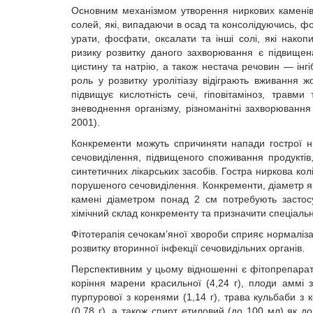
Основним механізмом утворення ниркових каменів
солей, які, випадаючи в осад та консолідуючись, 
урати, фосфати, оксалати та інші солі, які накоп
ризику розвитку даного захворювання є підвищена
цистину та натрію, а також нестача речовин — інгі
роль у розвитку уролітіазу відіграють вживання ж
підвищує кислотність сечі, гіповітаміноз, травми
зневоднення організму, різноманітні захворювання
2001).
Конкременти можуть спричиняти напади гострої нир
сечовиділення, підвищеного споживання продуктів
синтетичних лікарських засобів. Гостра ниркова 
порушеного сечовиділення. Конкременти, діаметр я
камені діаметром понад 2 см потребують застосу
хімічний склад конкременту та призначити спеціальну 
Фітотерапія сечокам’яної хвороби сприяє нормалізац
розвитку вторинної інфекції сечовидільних органів.
Перспективним у цьому відношенні є фітопрепар
коріння марени красильної (4,24 г), плоди аммі з
пурпурової з коренями (1,14 г), трава кульбаби з к
(0,78 г), а також спирт етиловий (до 100 мл) як 