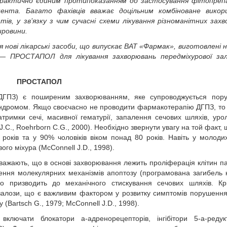
Практично єдиним протипоказанням до застосування фітопреп
ента. Багато фахівців вважає доцільним комбіноване викор
ів, у зв’язку з чим сучасні схеми лікування різноманітних зах
ировини.
нові лікарські засоби, що випускає ВАТ «Фармак», виготовлені н
, — ПРОСТАПОЛ для лікування захворювань передміхурової за
ПРОСТАПОЛ
и (ДГПЗ) є поширеним захворюванням, яке супроводжується пор
синдромом. Якщо своєчасно не проводити фармакотерапію ДГПЗ, то
тримки сечі, масивної гематурії, запалення сечових шляхів, уролі
J.C., Roehrborn C.G., 2000). Необхідно звернути увагу на той факт,
років та у 90% чоловіків віком понад 80 років. Навіть у молод
ого міхура (McConnell J.D., 1998).
 Вважають, що в основі захворювання лежить проліферація клітин п
ення молекулярних механізмів апоптозу (програмована загибель к
 що призводить до механічного стискування сечових шляхів. Кр
ї залози, що є важливим фактором у розвитку симптомів порушенн
(Bartsch G., 1979; McConnell J.D., 1998).
лючати блокатори a-адренорецепторів, інгібітори 5-a-редук