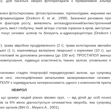
000). Для багатьох хворих фітопрепарати є привабливою альте
ачені фітостеролами, фітоестрогенами, терпеноїдами, жирними ки
лавоноїдами (Dreikorn K. et al., 1998). Зазначені речовини при
ня факторів росту, виявляють антиандрогенний/антиестрогенни
ь вміст глобуліну, який зв’язує статеві гормони в крові, виступают
 тонус сечових шляхів та блокують a-адренорецептори (Dreikorn K.
 трава звіробою продірявленого (2 г), трава золотарника звичайног
ської (1 г), кореневища валеріани лікарської з коренями (10 г), що
рт етиловий як допоміжна речовина (до 100 мл). ПРОСТАПОЛ зменш
ечовипускання, підвищує еластичність тканин залози, уповільнює п
чаткових стадіях гіпертрофії передміхурової залози, що супрово
ям сечі, неспецифічними запальними захворюваннями сечових 
ЛУ є індивідуальна непереносимість одного з компонентів препа
НЕФРОЛ
 уражує людей різних вікових груп, — від дітей до осіб похило
ків та 6% жінок діагностується сечокам’яна хвороба, яка супрово
х органів (Bihl G., Meyers A., 2001).