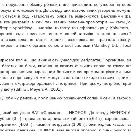
 є порушення обміну речовин, що призводить до утворення нер
формують конкременти. До складу цих патологічних утворень можуть
ичуються в ході катаболізму білків та амінокислот. Важливими ф
 концентрація в сечі так званих речовин-промоторів — кальцію,
біторів уролітіазу — магнію, цитрату та нефрокальцину. Крім того,
орсткої води з високим вмістом солей кальцію, гострої та кислої
 та захворювання кісток, хронічні захворювання травного тракту
 нирок та інших органів сечостатевої системи (Manthey D.E., Teic
кової коліки, що виникають унаслідок дегідратації організму, з
, багатих на білки, виконання важких фізичних вправ та вживанн
коліка проявляється вираженим больовим синдромом та різними си
ких не перевищує 5 мм, можуть спонтанно виходити із сечею, тим 
вання екстракорпоральної літотрипсії. При цьому потрібно вра
дієту (Bihl G., Meyers A., 2001).
ії обміну речовин, поліпшенню розчинності солей у сечі, а також з
ат, який випускає ВАТ «Фармак», — НЕФРОЛ. До складу НЕФРОЛУ
убної (3 г), трава золотарника звичайного (5,68 г), кореневища 
оренями (4,08 г), насіння петрушки (1,08 г), біляплідник квасолі з
допоміжна речовина. НЕФРОЛ має вигляд прозорої рідини бурого к