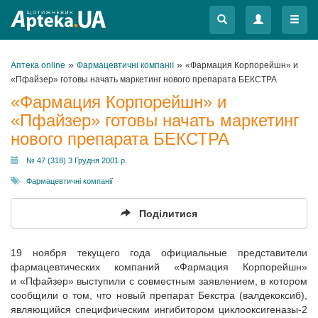
Меню
Меню
»
»
Аптека online
Фармацевтичні компанії
«Фармация Корпорейшн» и
«Пфайзер» готовы начать маркетинг нового препарата БЕКСТРА
«Фармация Корпорейшн» и
«Пфайзер» готовы начать маркетинг
нового препарата БЕКСТРА
№ 47 (318) 3 Грудня 2001 р.
Фармацевтичні компанії
Поділитися
19 ноября текущего года официальные представители
фармацевтических компаний «Фармация Корпорейшн»
и «Пфайзер» выступили с совместным заявлением, в котором
сообщили о том, что новый препарат Бекстра (валдекоксиб),
являющийся специфическим ингибитором циклооксигеназы-2