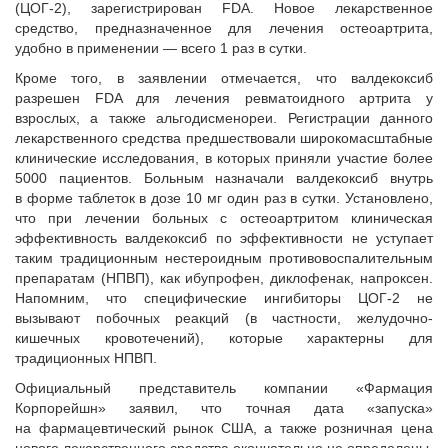
(ЦОГ-2), зарегистрирован FDA. Новое лекарственное
средство, предназначенное для лечения остеоартрита,
удобно в применении — всего 1 раз в сутки.
Кроме того, в заявлении отмечается, что валдекоксиб
разрешен FDA для лечения ревматоидного артрита у
взрослых, а также альгодисменореи. Регистрации данного
лекарственного средства предшествовали широкомасштабные
клинические исследования, в которых приняли участие более
5000 пациентов. Больным назначали валдекоксиб внутрь
в форме таблеток в дозе 10 мг один раз в сутки. Установлено,
что при лечении больных с остеоартритом клиническая
эффективность валдекоксиб по эффективности не уступает
таким традиционным нестероидным противовоспалительным
препаратам (НПВП), как ибупрофен, диклофенак, напроксен.
Напомним, что специфические ингибиторы ЦОГ-2 не
вызывают побочных реакций (в частности, желудочно-
кишечных кровотечений), которые характерны для
традиционных НПВП.
Официальный представитель компании «Фармация
Корпорейшн» заявил, что точная дата «запуска»
на фармацевтический рынок США, а также розничная цена