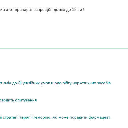
ии этот препарат запрещён детям до 18-ти !
змін до Ліцензійних умов щодо обігу наркотичних засобів
роводить опитування
ві стратегії терапії геморою, які може порадити фармацевт