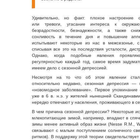
Удивительно, но факт: плохое настроение с
или тревоги, угасание интереса к окружа
безрадостности, безнадежности, а также сниж
сонливость в течение дня и повышение апп
испытывают некоторые из нас в межсезонье, с
списывая все это на последствия усталости, дис
Однако, когда подобные явления проявля
регулярностью каждый год, самое время задумат
имеем дело с сезонной депрессией.
Несмотря на то что об этом явлении стал
относительно недавно, сезонная депрессия — 
«новомодное заболевание». Первое упоминание 
уже в 6 в. н.э. у жителей нынешней Скандинавии
нередко отмечают у населения, проживающего в с
В чем причина сезонной депрессии? Некоторые ис
млекопитающие зимой, например, впадают в спячку
зимы менее активный образ жизни (Nesse R.M., Wi
связывают с малым поступлением солнечного св
ритмов). В под­держку этой теории свидетельству