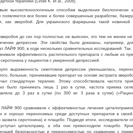
ной терапией (Linde K. et al., 2008).
овым высокотехнологичным способам выделения биологически а
е появляются все более и более совершенные разработки, бази
ия, как зверобой. Для украинского фармрынка такой новинкой 
 зверобоя до сих пор полностью не выяснен, это тем не менее н
ечении депрессии. Эти свойства были доказаны, например, для
рат ЛАЙФ 900, в ходе нескольких сравнительных исследований. Так,
равнивали эффективность растительного препарата с любым из пр
 серотонина у пациентов с умеренной депрессией.
групп выраженность симптомов депрессии уменьшилась, перено
ого, больные, принимавшие препарат на основе экстракта звероб
чал стандартную терапию. Этому способствовала частота при
мо было принимать лишь 1 раз в сутки, частота приема селе
тавляла до 3 раз в сутки (по 300 мг 3 раза в сутки) («Рацио
а ЛАЙФ 900 сравнивали с эффективностью лечения циталопрамом
х и хорошо переносимых среди доступных препаратов в своей 
захвата серотонина) и плацебо. Подводя итоги, исследователи о
уступал циталопраму, а оба они превосходили плацебо. Кром
 лучшей безопасностью и переносимостью по сравнению с прим