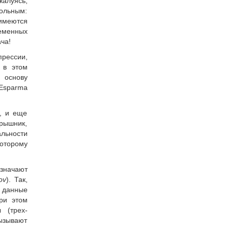
жалуясь,
ольным:
 имеются
еменных
ча!
прессии,
 в этом
 основу
«Esparma
ю, и еще
ярышник,
льности
которому
значают
ov
). Так,
я данные
при этом
 (трех-
вызывают