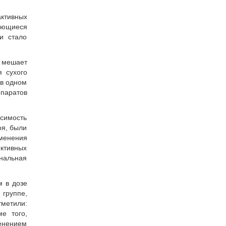
ктивных
рующиеся
и стало
е мешает
 сухого
 в одном
епаратов
симость
оя, были
менения
ктивных
нальная
 в дозе
группе,
тметили:
е того,
енением