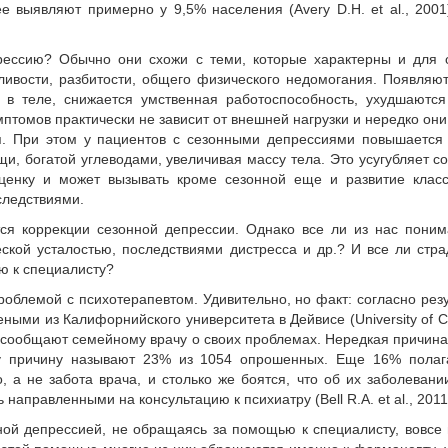
е выявляют примерно у 9,5% населения (Avery D.H. et al., 2001
ессию? Обычно они схожи с теми, которые характерны и для 
ливости, разбитости, общего физического недомогания. Появляю
в теле, снижается умственная работоспособность, ухудшаются
мптомов практически не зависит от внешней нагрузки и нередко он
я. При этом у пациентов с сезонными депрессиями повышается 
и, богатой углеводами, увеличивая массу тела. Это усугубляет с
ценку и может вызывать кроме сезонной еще и развитие класс
следствиями.
ся коррекции сезонной депрессии. Однако все ли из нас поним
ской усталостью, последствиями дистресса и др.? И все ли ст
ю к специалисту?
роблемой с психотерапевтом. Удивительно, но факт: согласно рез
ными из Калифорнийского университета в Дейвисе (University of Cal
е сообщают семейному врачу о своих проблемах. Нередкая причин
ту причину называют 23% из 1054 опрошенных. Еще 16% полага
 а не забота врача, и столько же боятся, что об их заболевани
направленными на консультацию к психиатру (Bell R.A. et al., 2011
нной депрессией, не обращаясь за помощью к специалисту, вовсе