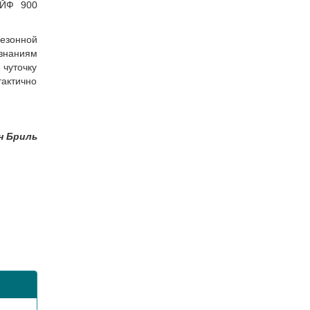
АЙФ 900
езонной
 знаниям
чуточку
тактично
н Бриль