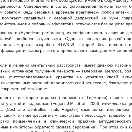
а этой помощью многие из них обращаются именно к фармацевту, 
депрессии. Совершенно в силах фармацевтов помочь таким б
м советом. Ведь сегодня в арсенале практически любой аптеки
е помогают справиться с сезонной депрессией не хуже совр
свойственных им побочных эффектов и отпускаются без рецепта вра
ленного (Hypericum perforatum), их эффективность в лечении де
ожалуй, наиболее изученными. Одна из последних разработок
анного экстракта зверобоя STW3-VI, который был положен в
м фармацевтическом рынке его представляет немецкая компания 
исле в лечении ментальных расстройств, имеет давнюю истори
овных источников получения лекарств — валериана, мелисса, бо
, фитотерапевтические средства не утратили своей актуа
м лекарственных растений переживает свой ренессанс, благодаря 
в современной медицине.
нного в некоторых странах (например в Германии) широко на
о у детей и подростков (Fegert J.M. et al., 2006;
www.nimh.nih.g
а (Cochrane Controlled Trials Register) отмечается: имеющиес
по своим антидепрессантным свойствам превосходят плацебо, 
ртно применяемые в клинической практике антидепрессанты
вные ингибиторы обратного захвата серотонина). При этом они 