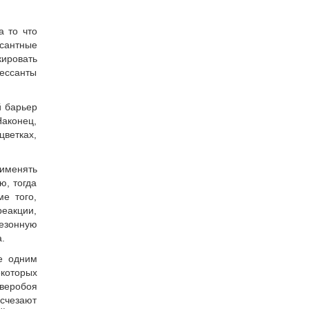
а то что
ссантные
ировать
рессанты
й барьер
аконец,
ветках,
рименять
ю, тогда
е того,
еакции,
сезонную
.
е одним
которых
зверобоя
исчезают