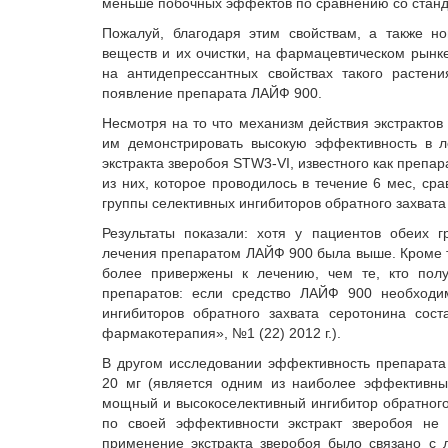
меньше побочных эффектов по сравнению со стандарт
Пожалуй, благодаря этим свойствам, а также н
веществ и их очистки, на фармацевтическом рынк
на антидепрессантных свойствах такого растен
появление препарата ЛАЙФ 900.
Несмотря на то что механизм действия экстрактов
им демонстрировать высокую эффективность в л
экстракта зверобоя STW3-VI, известного как препа
из них, которое проводилось в течение 6 мес, с
группы селективных ингибиторов обратного захвата
Результаты показали: хотя у пациентов обеих 
лечения препаратом ЛАЙФ 900 была выше. Кроме т
более привержены к лечению, чем те, кто полу
препаратов: если средство ЛАЙФ 900 необходи
ингибиторов обратного захвата серотонина сос
фармакотерапия», №1 (22) 2012 г.).
В другом исследовании эффективность препарат
20 мг (является одним из наиболее эффективны
мощный и высокоселективный ингибитор обратного 
по своей эффективности экстракт зверобоя не 
применение экстракта зверобоя было связано с