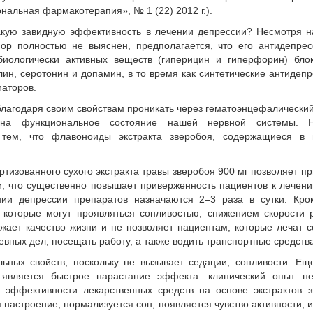
иональная фармакотерапия», № 1 (22) 2012 г.).
кую завид­ную эффективность в лечении депрессии? Несмотря н
пор полностью не выяснен, предполагается, что его антидепре
биологически активных веществ (гиперицин и гиперфорин) блок
лин, серотонин и допамин, в то время как синтетические антидеп
иаторов.
благодаря своим свойствам проникать через гематоэнцефалически
 на функциональное состояние нашей нервной системы. Н
тем, что флавоноиды экстракта зверобоя, содержащиеся в ц
тизованного сухого экстракта травы зверобоя 900 мг позволяет п
ки, что существенно повышает приверженность пациентов к лечени
ии депрессии препаратов назначаются 2–3 раза в сутки. Кром
которые могут проявляться сонливостью, снижением скорости р
ижает качество жизни и не позволяет пациентам, которые лечат 
вных дел, посещать работу, а также водить транспортные средства
ьных свойств, поскольку не вызывает седации, сонливости. Ещ
 является быстрое нарастание эффекта: клинический опыт не
и эффективности лекарственных средств на основе экстрактов 
 настроение, нормализуется сон, появляется чувство активности, 