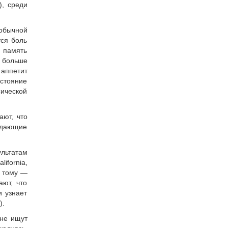
), среди
обычной
тся боль
 память
и больше
аппетит
остояние
ической
ают, что
радающие
ультатам
ifornia,
а тому —
ют, что
и узнает
).
 не ищут