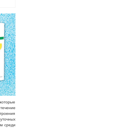
екоторые
 течение
строения
уточных
ом среди