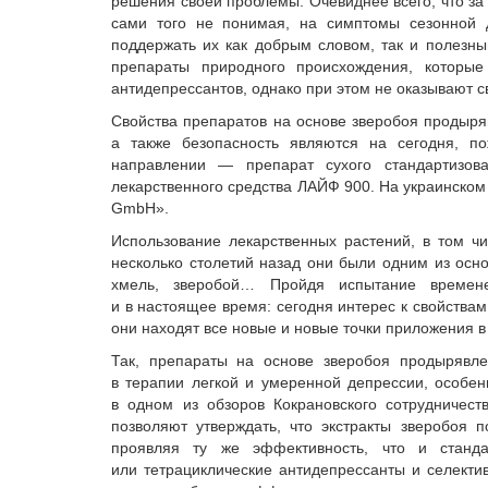
решения своей проблемы. Очевиднее всего, что з
сами того не понимая, на симптомы сезонной 
поддержать их как добрым словом, так и полезны
препараты природного происхождения, которы
антидепрессантов, однако при этом не оказывают 
Свойства препаратов на основе зверобоя продыряв
а также безопасность являются на сегодня, п
направлении — препарат сухого стандартизов
лекарственного средства ЛАЙФ 900. На украинско
GmbH».
Использование лекарственных растений, в том ч
несколько столетий назад они были одним из осн
хмель, зверобой… Пройдя испытание временем
и в настоящее время: сегодня интерес к свойства
они находят все новые и новые точки приложения 
Так, препараты на основе зверобоя продырявле
в терапии легкой и умеренной депрессии, особенн
в одном из обзоров Кокрановского сотрудничеств
позволяют утверждать, что экстракты зверобоя 
проявляя ту же эффективность, что и станда
или тетрациклические антидепрессанты и селекти