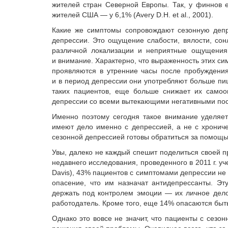
жителей стран Северной Европы. Так, у финнов е
жителей США — у 6,1% (Avery D.H. et al., 2001).
Какие же симптомы сопровождают сезонную депр
депрессии. Это ощущение слабости, вялости, сон
различной локализации и неприятные ощущения 
и внимание. Характерно, что выраженность этих си
проявляются в утренние часы после пробуждени
и в период депрессии они употребляют больше пищ
таких пациентов, еще больше снижает их самоо
депрессии со всеми вытекающими негативными по
Именно поэтому сегодня такое внимание уделяет
имеют дело именно с депрессией, а не с хрониче
сезонной депрессией готовы обратиться за помощь
Увы, далеко не каждый спешит поделиться своей п
недавнего исследования, проведенного в 2011 г. уче
Davis), 43% пациентов с симптомами депрессии н
опасение, что им назначат антидепрессанты. Э
держать под контролем эмоции — их личное дело,
работодатель. Кроме того, еще 14% опасаются быть 
Однако это вовсе не значит, что пациенты с сезо