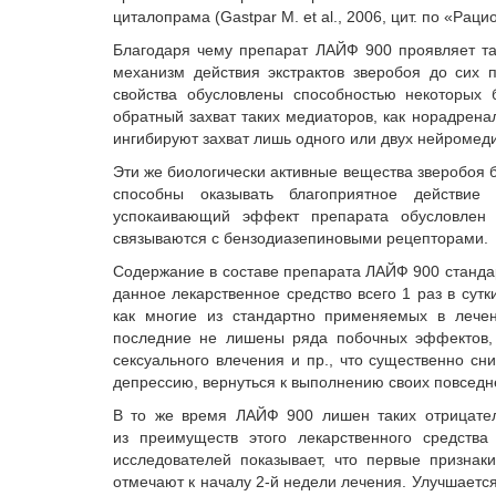
циталопрама (Gastpar M. et al., 2006, цит. по «Рац
Благодаря чему препарат ЛАЙФ 900 проявляет та
механизм действия экстрактов зверобоя до сих 
свойства обусловлены способностью некоторых 
обратный захват таких медиаторов, как норадрена
ингибируют захват лишь одного или двух нейромед
Эти же биологически активные вещества зверобоя 
способны оказывать благоприятное действие
успокаивающий эффект препарата обусловлен 
связываются с бензодиазепиновыми рецепторами.
Содержание в составе препарата ЛАЙФ 900 стандар
данное лекарственное средство всего 1 раз в сут
как многие из стандартно применяемых в лечен
последние не лишены ряда побочных эффектов, 
сексуального влечения и пр., что существенно сн
депрессию, вернуться к выполнению своих повседне
В то же время ЛАЙФ 900 лишен таких отрицател
из преимуществ этого лекарственного средства
исследователей показывает, что первые признак
отмечают к началу 2-й недели лечения. Улучшается