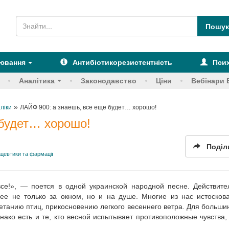
рювання
Антибіотикорезистентність
Псих
Аналітика
Законодавство
Ціни
Вебінари 
»
 ліки
ЛАЙФ 900: а знаешь, все еще будет… хорошо!
 будет… хорошо!
Поділ
цевтики та фармації
 все!», — поется в одной украинской народной песне. Действите
ее не только за окном, но и на душе. Многие из нас истосков
етанию птиц, прикосновению легкого весеннего ветра. Для больши
ко есть и те, кто весной испытывает противоположные чувства,