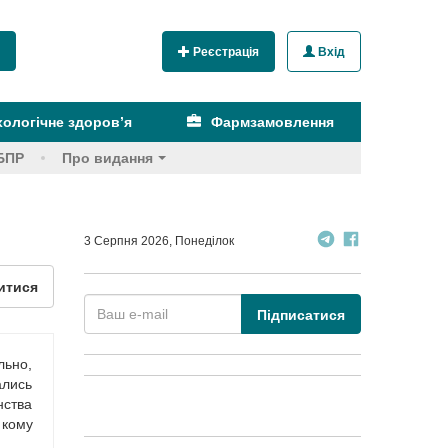
Реєстрація
Вхід
ологічне здоров’я
Фармзамовлення
БПР
Про видання
3 Серпня 2026, Понеділок
итися
Підписатися
льно,
ались
нства
 кому