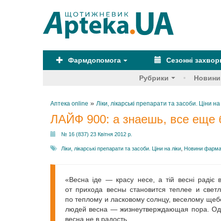
Фармдопомога
Сезонні захво
Рубрики
Новини
»
Аптека online
Ліки, лікарські препарати та засоби. Ціни на
ЛАЙФ 900: а знаешь, все еще
№ 16 (837) 23 Квітня 2012 р.
Ліки, лікарські препарати та засоби. Ціни на ліки
,
Новини фарма
«Весна іде — красу несе, а тій весні радіє
от прихода весны становится теплее и светл
по теплому и ласковому солнцу, веселому щеб
людей весна — жизнеутверждающая пора. Одна
весна не в радость.