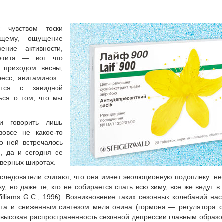
 чувством тоски
ющему, ощущение
ение активности,
етита — вот что
 приходом весны,
тресс, авитаминоз…
ются с завидной
ься о том, что мы
и говорить лишь
вовсе не какое-то
о ней встречалось
, да и сегодня ее
еверных широтах.
следователи считают, что она имеет эволюционную подоплеку: н
, но даже те, кто не собирается спать всю зиму, все же ведут в
lliams G.C., 1996). Возникновение таких сезонных колебаний на
ета и сниженным синтезом мелатонина (гормона — регулятора с
ет высокая распространенность сезонной депрессии главным образ